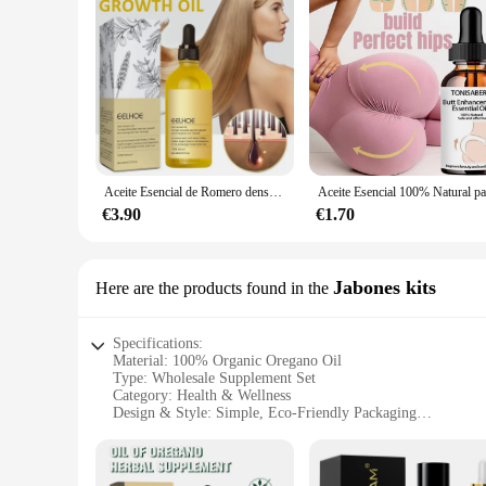
Aceite Esencial de Romero denso para el cabello, lavanda vegánica, reparación de daños en el cabello, previene la pérdida de cabello, pelo suave, nutre el cabello, aceite para el cuidado del cabello, 60ml
€3.90
€1.70
Jabones kits
Here are the products found in the
Specifications:
Material: 100% Organic Oregano Oil
Type: Wholesale Supplement Set
Category: Health & Wellness
Design & Style: Simple, Eco-Friendly Packaging
Usage & Purpose: Immune System Support
Typical Adaptive Scenario: Daily Health Maintenance
Performance & Property: High-Quality, Pure Oregano Oil
Parts & Accessories: Comes with Jabones Kits