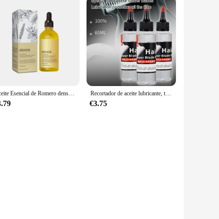
Aceite Esencial de Romero denso para el cabello, lavanda vegánica, reparación de daños en el cabello, previene la pérdida de cabello, pelo suave, nutre el cabello, aceite para el cuidado del cabello, 60ml
Recortador de aceite lubricante, tijeras para el cabello, lubricación, Reduce la fricción del metal, sin olor, para herramienta de corte de pelo, lubricación de mantenimiento
3.79
€3.75