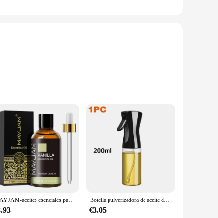
s derived from the highest quality, organic oregano,
perties. The oil is extracted through a meticulous process
MAYJAM-aceites esenciales para humidificador, aceites aromáticos de sándalo, lavanda, eucalipto, vainilla, quemador de velas aromáticas, 100ML
Botella pulverizadora de aceite de oliva, dispensador de cocina, Camping, hornear, vinagre, salsa de soja, contenedores pulverizadores, 200/300/500ml
nses, making it an excellent choice for those looking to
s designed to meet your needs. Its versatile use makes it
8.93
€3.05