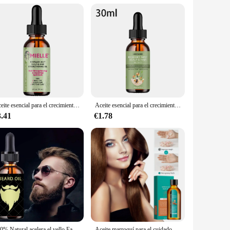
 making it easy to incorporate into your daily routine. The
otent and effective. This product is not just a supplement;
Aceite esencial para el crecimiento del cabello, aceite de menta de Romero para fortalecer el cabello, tratamiento nutritivo para puntas abiertas y cuidado del cabello orgánico seco
Aceite esencial para el crecimiento del cabello, aceite fortalecedor del cabello de menta y romero, tratamiento nutritivo para puntas abiertas, aceite orgánico seco para el cuidado del cabello
3.41
€1.78
100% Natural acelera el vello Facial crecer la barba aceite esencial aceite para el crecimiento del cabello y la barba hombres productos para el cuidado de la barba cuidado de la piel
Aceite marroquí para el cuidado del cabello para hombres y mujeres, cuidado del cabello seco y dañado, cuero cabelludo más saludable, suave y ligero