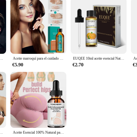
Facial crecer la barba aceite esencial aceite para el crecimiento del cabello y la barba hombres productos para el cuidado de la barba cuidado de la piel
Aceite marroquí para el cuidado del cabello para hombres y mujeres, cuidado del cabello seco y dañado, cuero cabelludo más saludable, suave y ligero
EUQEE 10ml aceite esencial Natural puro lavanda jazmín eucalipto vainilla sándalo naranja dulce limón Oregano Neroli fragancia
€5.90
€2.70
€
vanda vegánica, reparación de daños en el cabello, previene la pérdida de cabello, pelo suave, nutre el cabello, aceite para el cuidado del cabello, 60ml
Aceite Esencial 100% Natural para Realce de glúteos