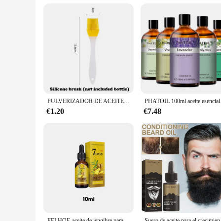
**Ease of Use and Convenience**
Our aceite de orégano orgánico suplemento is designed with c
100ml bottle is a generous size, offering a substantial suppl
it's a commitment to your health and well-being, providing yo
PULVERIZADOR DE ACEITE 2 en 1 para cocina, botella pulverizadora de aceite, vinagre, salsa de soja, contenedores de lavadora, 200/300/500ml
PHATOIL 100ml aceite ese
€1.20
€7.48
EELHOE-aceite de jengibre para el crecimiento del cabello, esencia Natural, tratamiento antipérdida de cabello, solución nutritiva hidratante para el crecimiento del cabello, productos para el cuidado
Suero de aceite para el crecimien