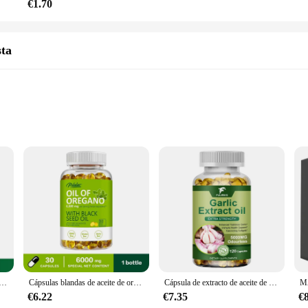
€1.70
ta
00mg of Oregano Oil
nico suplemento, a testament to the finest quality and purity. Our oregano oil i
nts and essential oils known for their immune-boosting and health-promoting pro
reliable addition to your daily wellness routine.
ano 4000mg, alivia la hinchazón y La flatulencia, aumenta la inmunidad
Cápsulas blandas de aceite de organo 6000 mg - con aceite de semilla negra - Apoyo inmunológico, Salud digestiva, Antioxidante
Cápsula de extracto de aceite de ajo orgánico, sin olor, para inmune y cardiovascular, suplemento nutricional de apoyo para la salud del colesterol
ement; it's a comprehensive health solution. It supports the body's natural defe
onal changes or simply looking to enhance your daily health, this supplement i
€6.22
€7.35
€
that everyone can benefit from its numerous health advantages.