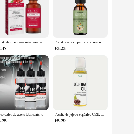
Aceite de rosa mosqueta para cara y piel Aceite de semilla de rosa mosqueta orgánico para masaje Gua Sha Aceite de cadera rosa prensado en frío puro para cicatrices de acné
Aceite esencial para el crecimiento del cabello, aceite fortalecedor del cabello de menta y romero, tratamiento nutritivo para puntas abiertas, aceite orgánico seco para el cuidado del cabello
2.47
€3.23
Recortador de aceite lubricante, tijeras para el cabello, lubricación, Reduce la fricción del metal, sin olor, para herramienta de corte de pelo, lubricación de mantenimiento
Aceite de jojoba orgánico GZE, aceite hidratante puro para rostro, cabello, piel y uñas | Aceite portador sin hexano prensado en frío natural
3.75
€5.79