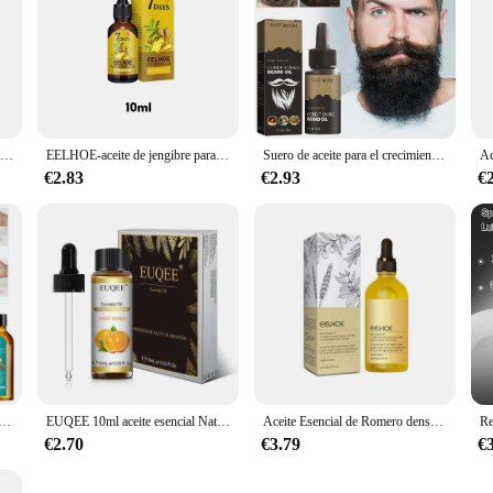
Aceite esencial para el crecimiento del cabello, aceite fortalecedor del cabello de menta y romero, tratamiento nutritivo para puntas abiertas, aceite orgánico seco para el cuidado del cabello
EELHOE-aceite de jengibre para el crecimiento del cabello, esencia Natural, tratamiento antipérdida de cabello, solución nutritiva hidratante para el crecimiento del cabello, productos para el cuidado
Suero de aceite para el crecimiento de la barba de 30ml para hombres, aceite para el cuidado y el crecimiento de la barba, suaviza y fortalece el estilo, aceite para el cuidado de la barba nutritivo
€2.83
€2.93
€
cuidado del cabello para hombres y mujeres, cuidado del cabello seco y dañado, cuero cabelludo más saludable, suave y ligero
EUQEE 10ml aceite esencial Natural puro lavanda jazmín eucalipto vainilla sándalo naranja dulce limón Oregano Neroli fragancia
Aceite Esencial de Romero denso para el cabello, lavanda vegánica, reparación de daños en el cabello, previene la pérdida de cabello, pelo suave, nutre el cabello, aceite para el cuidado del cabello, 60ml
€2.70
€3.79
€