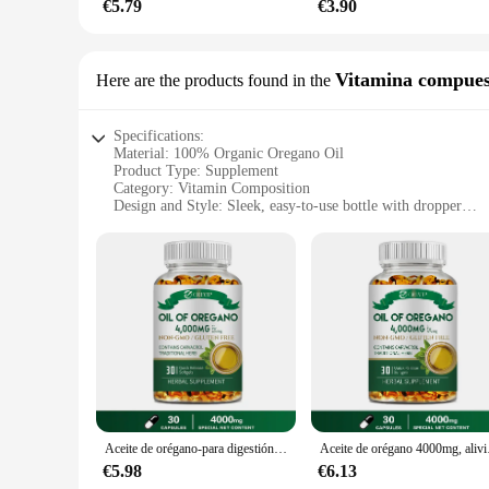
€5.79
€3.90
Vitamina compues
Here are the products found in the
Specifications:
Material: 100% Organic Oregano Oil
Product Type: Supplement
Category: Vitamin Composition
Design and Style: Sleek, easy-to-use bottle with dropper
Usage and Purpose: Promotes overall health and wellness
Typical Adaptive Scenario: Ideal for daily immune support
Shape or Size or Weight or Quantity: 100ml bottle with 10
Features:
|Wholesale|Vendors|
**Unmatched Quality and Purity**
Discover the power of nature with our aceite de orégano orgá
ensuring that every drop is packed with the potent antioxida
that preserves the natural goodness of the plant, making it a 
**Versatile Health Benefits**
Aceite de orégano-para digestión, salud del corazón, desintoxicación y soporte inmunológico
Aceite de orég
Our aceite de orégano orgánico suplemento is not just a suppl
maintain a healthy immune system. Whether you're facing seas
€5.98
€6.13
suitable for individuals of all ages and lifestyles, ensuring 