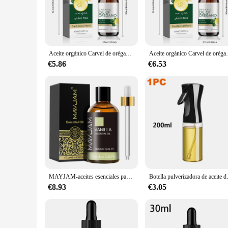
health and wellness. Its natural and authentic design reflect
you're a vendor, supplier, or simply looking to enhance your 
**Versatile Health Benefits**
Aceite de orégano orgánico suplemento is not just a supplemen
antimicrobial properties help maintain a healthy gut. Whether
Aceite orgánico Carvel de orégano, suplementos Honest In Your To Healthy Living, regalos saludables para mujeres y niñas, suministros para fiestas, 60ml
Aceite orgánico Carvel de orégano, suplementos Hon
burst of flavor to your favorite dishes. With this product, y
€5.86
€6.53
**Ease of Use and Convenience**
Our aceite de orégano orgánico suplemento is designed for eas
extraction ensures that each drop is packed with the goodness
routine or as a backup for seasonal health needs, this supplem
MAYJAM-aceites esenciales para humidificador, aceites aromáticos de sándalo, lavanda, eucalipto, vainilla, quemador de velas aromáticas, 100ML
Botella pulverizadora de aceite de ol
€8.93
€3.05