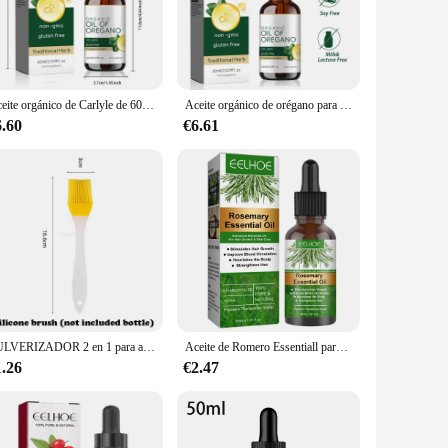
ry drop delivers the potent benefits of oregano oil. Whether
llent ally in supporting immune function, while its
edy. Its adaptability extends to culinary uses, adding a
Aceite orgánico de Carlyle de 60ml, suplementos honestos de Oregano en sus vida saludable, regalos saludables para mujeres y niñas, suministros para fiestas
Aceite orgánico de orégano para mujeres y niñas, suplementos Honest In Your To Healthy Living, regalos saludables, suministros para fiestas, 60ml
ell-being.
6.60
€6.61
and sharing with friends and family. Its high-quality
 Whether you're looking to incorporate it into your daily
PULVERIZADOR 2 en 1 para aceite de oliva, botella dispensadora con diseño de mango cómodo para barbacoa, freír al aire, horno y Camping
Aceite de Romero Essentiall para el crecimiento del cabello, productos orgánicos para el cabello, aceite para fortalecer el cuero cabelludo para nutrir el cabello brillante y saludable
1.26
€2.47