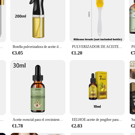
the power of nature's healing properties. Sourced from the finest organic oregan
nsuring that every drop delivers the full potential of oregano oil. Whether yo
 choice.
l choice for health-conscious individuals, retailers, and suppliers. The set inc
dificador, aceites aromáticos de sándalo, lavanda, eucalipto, vainilla, quemador de velas aromáticas, 100ML
Botella pulverizadora de aceite de oliva, dispensador de cocina, Camping, hornear, vinagre, salsa de soja, contenedores pulverizadores, 200/300/500ml
PULVERIZADOR DE ACEITE 2 en 1 para cocina, botella pulverizadora de aceite, vinagre, salsa de soja, contenedores de lavadora, 200/300/500ml
nefits of this ancient remedy. The simple, eco-friendly packaging not only protec
tile, suitable for daily use or as a standalone remedy when needed.
€3.05
€1.20
€
uct; it's a commitment to your health and well-being. With its high-quality, p
eflect its natural origins, making it an attractive addition to any health and w
t to offer your customers, this product is a prime choice. Embrace the power of
Aceite esencial para el crecimiento del cabello, aceite de menta de Romero para fortalecer el cabello, tratamiento nutritivo para puntas abiertas y cuidado del cabello orgánico seco
Aceite esencial para el crecimiento del cabello, aceite fortalecedor del cabello de menta y romero, tratamiento nutritivo para puntas abiertas, aceite orgánico seco para el cuidado del cabello
EELHOE-aceite de jengibre para el crecimiento del cabello, esencia Natural, tratamiento antipérdida de cabello, solución nutritiva hidratante para el crecimiento del cabello, productos para el cuidado
€1.78
€2.83
€