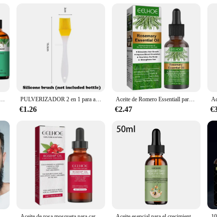
onvenience in mind. The sleek bottle with a dropper allows for precise dosing,
y of the supplement, while the 1000mg of oregano oil ensures that each drop is p
u with the tools to live your best life.
ncial de eucalipto lavanda vainilla jazmín limón bergamota aceite aromático para difusor aromaterapia fabricación de velas
PULVERIZADOR 2 en 1 para aceite de oliva, botella dispensadora con diseño de mango cómodo para barbacoa, freír al aire, horno y Camping
Aceite de Romero Essentiall para el crecimiento del cabello, productos orgánicos para el cabello, aceite para fortalecer el cuero cabelludo para nutrir el cabello brillante y saludable
€1.26
€2.47
€
to de la barba de 30ml para hombres, aceite para el cuidado y el crecimiento de la barba, suaviza y fortalece el estilo, aceite para el cuidado de la barba nutritivo
Aceite de rosa mosqueta para cara y piel Aceite de semilla de rosa mosqueta orgánico para masaje Gua Sha Aceite de cadera rosa prensado en frío puro para cicatrices de acné
Aceite esencial para el crecimiento del cabello, aceite fortalecedor del cabello de menta y romero, tratamiento nutritivo para puntas abiertas, aceite orgánico seco para el cuidado del cabello