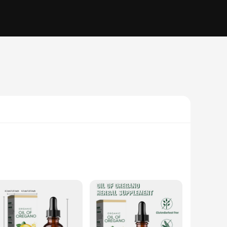
wholesale supplement is not just a product; it's a promise of