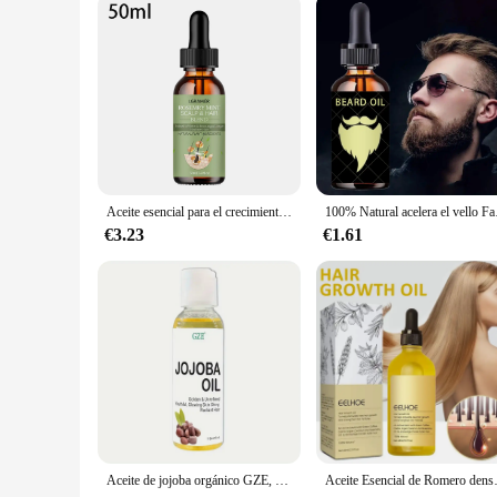
Aceite esencial para el crecimiento del cabello, aceite fortalecedor del cabello de menta y romero, tratamiento nutritivo para puntas abiertas, aceite orgánico seco para el cuidado del cabello
100% Natural acelera el vello 
€3.23
€1.61
Aceite de jojoba orgánico GZE, aceite hidratante puro para rostro, cabello, piel y uñas | Aceite portador sin hexano prensado en frío natural
Aceite Esencial de Romero denso para el cabello, la