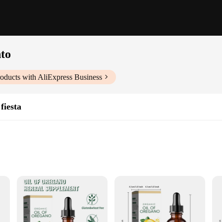
nto
oducts with AliExpress Business
fiesta
nico suplemento, a testament to the finest organic oregano oil extraction. This 