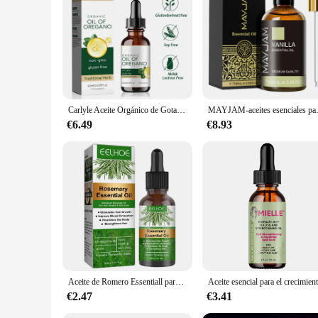
Features:
**Unmatched Quality and Purity**
The aceite de orégano orgánico suplemento is a testament to 
and anti-inflammatory compounds. Its purity is unmatched, e
natural remedy for minor ailments, this product is a reliable
**Versatile and Convenient**
The wholesale availability of this supplement makes it an idea
Carlyle Aceite Orgánico de Gota Líquida de Oregano | 2 fl oz | Suplemento Herbal Vegano | Sin OGM, Sin Gluten
MAYJAM-aceites esenciales para humi
oregano oil bath, enhancing the relaxation and therapeutic be
lifestyle of many modern consumers. This supplement is versa
€6.49
€8.93
**Health and Wellness at Your Fingertips**
The aceite de orégano orgánico suplemento is not just a prod
maintain a healthy lifestyle. The product's design and style r
improve your health or a vendor seeking a reliable supplemen
aceite de orégano orgánico suplemento.
Aceite de Romero Essentiall para el crecimiento del cabello, productos orgánicos para el cabello, aceite para fortalecer el cuero cabelludo para nutrir el cabello brillante y saludable
€2.47
€3.41