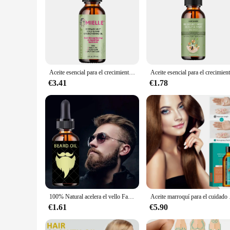
Aceite esencial para el crecimiento del cabello, aceite de menta de Romero para fortalecer el cabello, tratamiento nutritivo para puntas abiertas y cuidado del cabello orgánico seco
€3.41
€1.78
100% Natural acelera el vello Facial crecer la barba aceite esencial aceite para el crecimiento del cabello y la barba hombres productos para el cuidado de la barba cuidado de la piel
Aceite marroquí para el 
€1.61
€5.90