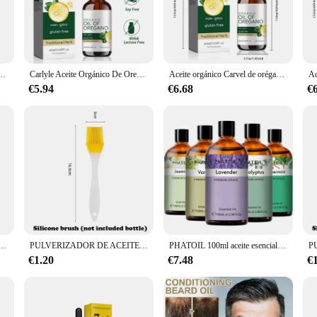
s our commitment to providing the highest quality ingredients, ensuring that eve
health regimen, this supplement is a perfect addition to your collection.
t; it's a versatile health companion. Its antioxidant properties make it an exce
 you're looking to support respiratory health, oregano oil can be your go-to rem
est In Your To Healthy Living, regalos saludables para mujeres y niñas, suministros para fiestas, 60ml
Carlyle Aceite Orgánico De Oregano 60ml
Aceite orgánico Carvel de orégano, suplementos Honest In Your To Healthy Living, regalos saludables para mujeres y niñas, suministros para fiestas, 60ml
ou're not just buying a supplement; you're investing in your overall health and w
€5.94
€6.68
€
e of use and convenience. Available in sets, it's perfect for both personal use 
 of oregano oil, making it a reliable choice for those seeking natural remedies.
ent is your reliable partner in health.
iva, dispensador de cocina, Camping, hornear, vinagre, salsa de soja, contenedores pulverizadores, 200/300/500ml
PULVERIZADOR DE ACEITE 2 en 1 para cocina, botella pulverizadora de aceite, vinagre, salsa de soja, contenedores de lavadora, 200/300/500ml
PHATOIL 100ml aceite esencial de eucalipto lavanda vainilla jazmín limón bergamota aceite aromático para difusor aromaterapia fabricación de velas
€1.20
€7.48
€