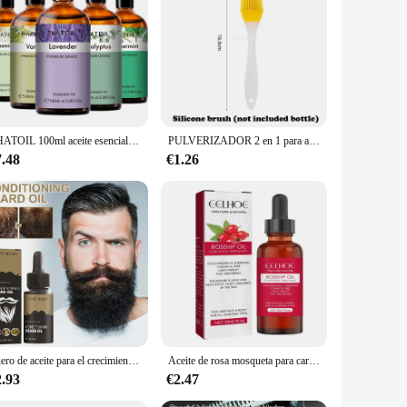
o plants, this supplement is a potent blend of antioxidants
u're looking to bolster your immune system or seeking a
ludes Jabones kits, which can be used to create a soothing
PHATOIL 100ml aceite esencial de eucalipto lavanda vainilla jazmín limón bergamota aceite aromático para difusor aromaterapia fabricación de velas
PULVERIZADOR 2 en 1 para aceite de oliva, botella dispensadora con diseño de mango cómodo para barbacoa, freír al aire, horno y Camping
ts the oil but also aligns with the sustainability-conscious
7.48
€1.26
ure oregano oil, it supports your immune system, helping you
ellness regimen. Whether you're an individual looking to
 nature and experience the benefits of oregano oil with this
Suero de aceite para el crecimiento de la barba de 30ml para hombres, aceite para el cuidado y el crecimiento de la barba, suaviza y fortalece el estilo, aceite para el cuidado de la barba nutritivo
Aceite de rosa mosqueta para cara y piel Aceite de semilla de rosa mosqueta orgánico para masaje Gua Sha Aceite de cadera rosa prensado en frío puro para cicatrices de acné
2.93
€2.47