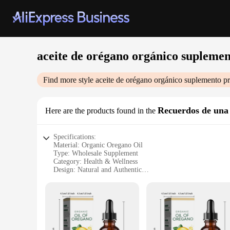
aceite de orégano orgánico supleme
Find more style
aceite de orégano orgánico suplemento
pr
Recuerdos de una 
Here are the products found in the
Specifications:
Material: Organic Oregano Oil
Type: Wholesale Supplement
Category: Health & Wellness
Design: Natural and Authentic
Usage: Versatile Health Benefits
Performance: High-Quality Extraction
Quantity: Available in Sets
Features:
**Premium Quality and Authenticity**
Discover the purity of nature with our aceite de orégano orgá