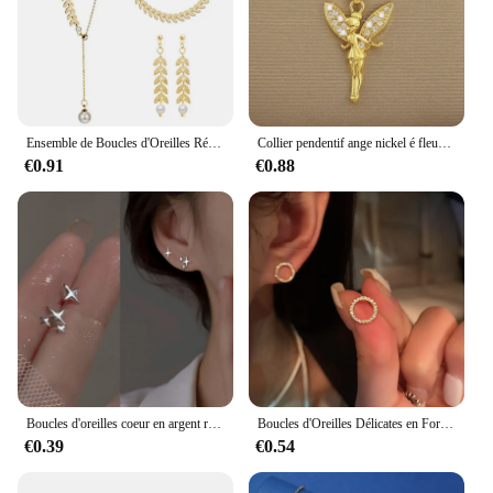
Ensemble de Boucles d'Oreilles Rétro en Cuir oral elu de Blé pour Femme Bijoux à la Mode, Collier de ix, Accessoires Sexy, 2023
Collier pendentif ange nickel é fleur pour femme, acier au titane, bijoux de banquet de luxe, accessoires de mode, cadeau pour amis
€0.91
€0.88
Boucles d'oreilles coeur en argent regardé 925 pour femme, bijoux anti-allergie, accessoires de fête, cadeau
Boucles d'Oreilles Délicates en Forme de Petit Cercle pour Femme, Bijoux Minimalistes en Or et Clip, Accessoires de ixCoréenne, à la Mode, Été
€0.39
€0.54