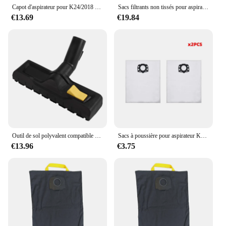
efficiently.
Capot d'aspirateur pour K24/2018 ER Wwiches WD3 WD5 WD6, accessoires et consommables pour aspirateur
Sacs filtrants non tissés pour aspirateur Karcher WD4, WD5, WD6, KFI 487, 15 pièces
€13.69
€19.84
Outil de sol polyvalent compatible pour aspirateur Karcher, Wwiches, SE5, SE6, WD3, WD4, WD5, WD6, WD6P, WD7, 35 mm
Sacs à poussière pour aspirateur Karcher, pièce de rechange pour modèles MV4, MV5, MV6, WD4, WD5, WD6, WD4000 à WD5999, #2.863-006.0
€13.96
€3.75