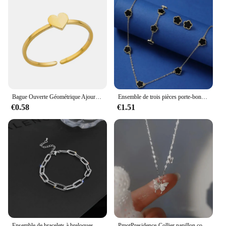
Bague Ouverte Géométrique Ajourée en Acier Inoxydable pour Femme, Breloque Dorée, Accessoires de Bijoux, Cadeaux, 48 Styles
Ensemble de trois pièces porte-bonheur à cinq pétales pour femme, bracelet Everver à cinq feuilles, boucles d'oreilles et collier, accessoires de bijoux de fête
€0.58
€1.51
Ensemble de bracelets à breloques punk pour femmes, gourmette cubaine, optique simple, document doré, accessoires de bijoux à la mode, nouveau, 4 pièces
PmotPresidence-Collier papillon court pour femme, goutte de papillons JOMini, accessoires de cou bohémiens, bijoux fantaisie, nouveau