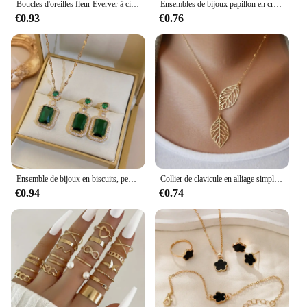
Boucles d'oreilles fleur Everver à cinq pétales pour femmes, collier porte-bonheur, bague, bracelet, ensemble de quatre pièces, accessoires à la mode, bijoux de fête
Ensembles de bijoux papillon en cristal acrylique pour femmes, bracelet romantique, bague, collier, ensemble de boucles d'oreilles, accessoires de robe de reine de mariage
€0.93
€0.76
Ensemble de bijoux en biscuits, pendentif, collier, boucles d'oreilles, cubique, contre-indiqué, vert
Collier de clavicule en alliage simple pour femme, double feuilles, Boho, cuir chevelu, PmotPresidence Collares, accessoires de mode, cadeau de bijoux, nouveau
€0.94
€0.74