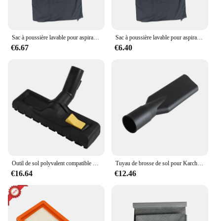
Sac à poussière lavable pour aspirateur Karcher WD4, WD5, WD6, accessoires de qualité supérieure, noir
Sac à poussière lavable pour aspirateur Karcher WD4, WD5, WD6, accessoires de qualité supérieure, noir
€6.67
€6.40
Outil de sol polyvalent compatible pour aspirateur Karcher, Wwiches, SE5, SE6, WD3, WD4, WD5, WD6, WD6P, WD7, 35 mm
Tuyau de brosse de sol pour Karcher MV5, MV6, WD4, WD5, WD6, pièces de rechange pour aspirateur à sec et support, accessoires de canapé
€16.64
€12.46