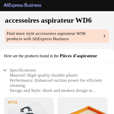
accessoires aspirateur WD6
Find more style
accessoires aspirateur WD6
products with AliExpress Business
Pièces d'aspirateur
Here are the products found in the
Specifications:
Material: High-quality durable plastic
Performance: Enhanced suction power for efficient
cleaning
Design and Style: Sleek and modern design to
complement any home decor
Usage and Purpose: Designed for use with the WD6
vacuum cleaner
Shape and Size: Compact and lightweight for easy