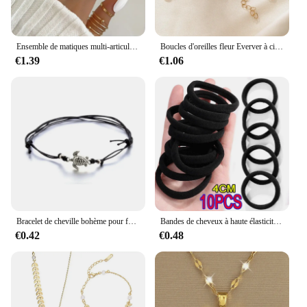
Ensemble de matiques multi-articulées pour femmes, design en forme de cœur, bague papillon de niche, accessoire de superposition, à la mode, 22 pièces
Boucles d'oreilles fleur Everver à cinq pétales pour femmes, collier porte-bonheur, bague, bracelet, ensemble de quatre pièces, accessoires à la mode, bijoux de fête
€1.39
€1.06
Bracelet de cheville bohème pour femme, perles rondes, bijoux de pied vintage, accessoires de jambe, été
Bandes de cheveux à haute élasticité pour femmes et filles, bandeau noir, cravates en caoutchouc, porte-queue de cheval, chouchous, bande de sauna pour enfants, accessoires pour cheveux
€0.42
€0.48