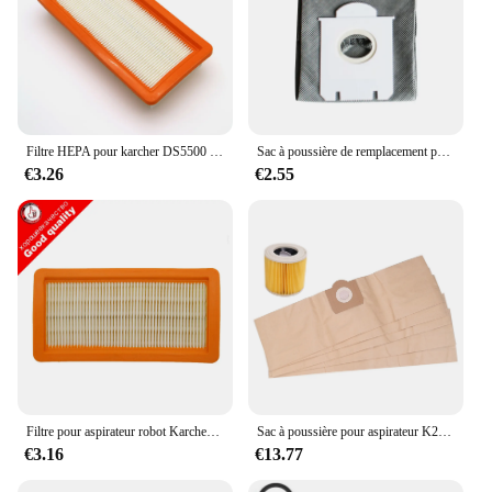
Filtre HEPA pour karcher DS5500 DS6000 DS5600 DS5800, pièces pour aspirateur robot, filtres hepa pour Karcher 6.414 – 631.0
Sac à poussière de remplacement pour aspirateur Robot, lavable, pour Philips FC8613 FC8614 FC8220 FC8222, 1 pièce, accessoire
€3.26
€2.55
Filtre pour aspirateur robot Karcher DS5500, DS6000, DS5600, DS5800, pièces pour Karcher 6.414-631.0 HEPA Pound
Sac à poussière pour aspirateur K24/2018 ER WD3 Premium WD 3,300 M WD 3,200 WD3.500 P 6,959-130, 5 pièces, 1 filtre
€3.16
€13.77