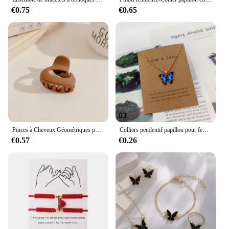
€0.75
€0.65
Pinces à Cheveux Géométriques pour Femme, Bijoux Baiser, Lait, Café, Papillon, Fleur, Bandeau de Sauna, Mode Coréenne, Maquillage, Crabe, Accessoires
Colliers pendentif papillon pour femmes, collier de clavicule insecte multicolore, bijoux de fête, accessoires doux et simples, mode
€0.57
€0.26