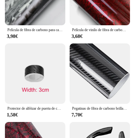
Película de fibra de carbono para carrocería de coche, película de envoltura de vinilo de fibra de carbono forjada, Pegatina autoadhesiva para accesorios de coche, negro brillante
Película de vinilo de fibra de carbono autoadhesiva, envoltura de vinilo de ajuste automático, brillante, Negro, Rojo, película de carrocería de coche, pegatinas de motocicleta, accesorios de coche
3,98€
3,68€
Protector de alféizar de puerta de coche antiarañazos, pegatina Nano de fibra de carbono, tira protectora de pasta DIY, película de cinta de protección de espejo lateral automático
Pegatinas de fibra de carbono brillante para coche, película de envoltura de vinilo para motocicleta, accesorios decorativos para coche, 2D, 3D, 4D, 5D, 6D
1,58€
7,70€