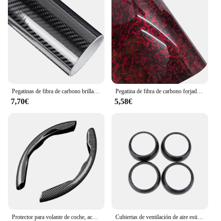
these sets are perfect for businesses looking to offer
high-quality, stylish upgrades to their customers.
Pegatinas de fibra de carbono brillante para coche, película de envoltura de vinilo para motocicleta, accesorios decorativos para coche, 2D, 3D, 4D, 5D, 6D
Pegatina de fibra de carbono forjado para coche, vinilo adhesivo para capó, 50cm x 300cm, alto brillo, negro, dorado, plateado, Rojo
7,70€
5,58€
Protector para volante de coche, accesorios interiores universales de fibra de carbono para automóvil
Cubiertas de ventilación de aire estilo fibra de carbono para coche, embellecedores de repuesto para Smart Fortwo/Forfour 453 2015-2021, accesorios automotrices