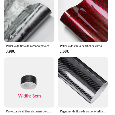
de fibra de carbono ensure that they are a reliable
choice for both residential and commercial
applications, providing a long-lasting upgrade to
your doors.
Película de fibra de carbono para carrocería de coche, película de envoltura de vinilo de fibra de carbono forjada, Pegatina autoadhesiva para accesorios de coche, negro brillante
Película de vinilo de fibra de carbono autoadhesiva, envoltura de vinilo de ajuste automático, brillante, Negro, Rojo, película de carrocería de coche, pegatinas de motocicleta, accesorios de coche
3,98€
3,68€
Protector de alféizar de puerta de coche antiarañazos, pegatina Nano de fibra de carbono, tira protectora de pasta DIY, película de cinta de protección de espejo lateral automático
Pegatinas de fibra de carbono brillante para coche, película de envoltura de vinilo para motocicleta, accesorios decorativos para coche, 2D, 3D, 4D, 5D, 6D