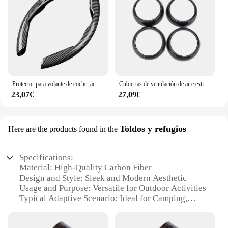
Protector para volante de coche, accesorios interiores universales de fibra de carbono para automóvil
Cubiertas de ventilación de aire estilo fibra de carbono para coche, embellecedores de repuesto para Smart Fortwo/Forfour 453 2015-2021, accesorios automotrices
23,07€
27,09€
Toldos y refugios
Here are the products found in the
Specifications:
Material: High-Quality Carbon Fiber
Design and Style: Sleek and Modern Aesthetic
Usage and Purpose: Versatile for Outdoor Activities
Typical Adaptive Scenario: Ideal for Camping,
Hiking, and Survival
Shape or Size or Weight or Quantity: Lightweight