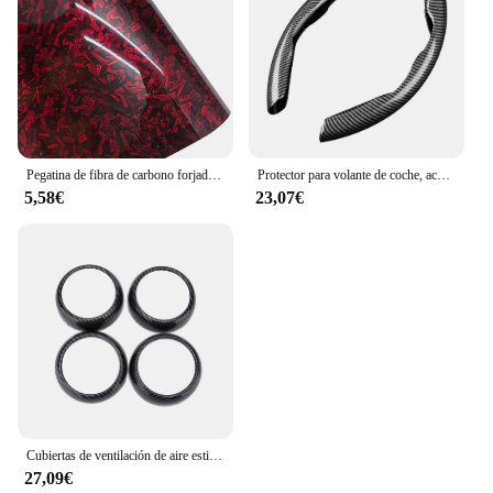
Pegatina de fibra de carbono forjado para coche, vinilo adhesivo para capó, 50cm x 300cm, alto brillo, negro, dorado, plateado, Rojo
Protector para volante de coche, accesorios interiores universales de fibra de carbono para automóvil
5,58€
23,07€
Cubiertas de ventilación de aire estilo fibra de carbono para coche, embellecedores de repuesto para Smart Fortwo/Forfour 453 2015-2021, accesorios automotrices
27,09€