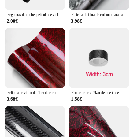
Pegatinas de coche, película de vinilo de fibra de carbono, 150x50cm, 3D, 4D, 5D, 6D, película de fibra de carbono brillante, pegatina impermeable para accesorios de coche
Película de fibra de carbono para carrocería de coche, película de envoltura de vinilo de fibra de carbono forjada, Pegatina autoadhesiva para accesorios de coche, negro brillante
2,00€
3,98€
Película de vinilo de fibra de carbono autoadhesiva, envoltura de vinilo de ajuste automático, brillante, Negro, Rojo, película de carrocería de coche, pegatinas de motocicleta, accesorios de coche
Protector de alféizar de puerta de coche antiarañazos, pegatina Nano de fibra de carbono, tira protectora de pasta DIY, película de cinta de protección de espejo lateral automático
3,68€
1,58€