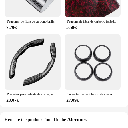
Pegatinas de fibra de carbono brillante para coche, película de envoltura de vinilo para motocicleta, accesorios decorativos para coche, 2D, 3D, 4D, 5D, 6D
Pegatina de fibra de carbono forjado para coche, vinilo adhesivo para capó, 50cm x 300cm, alto brillo, negro, dorado, plateado, Rojo
7,70€
5,58€
Protector para volante de coche, accesorios interiores universales de fibra de carbono para automóvil
Cubiertas de ventilación de aire estilo fibra de carbono para coche, embellecedores de repuesto para Smart Fortwo/Forfour 453 2015-2021, accesorios automotrices
23,07€
27,09€
Alerones
Here are the products found in the