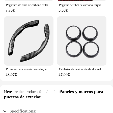
Pegatinas de fibra de carbono brillante para coche, película de envoltura de vinilo para motocicleta, accesorios decorativos para coche, 2D, 3D, 4D, 5D, 6D
Pegatina de fibra de carbono forjado para coche, vinilo adhesivo para capó, 50cm x 300cm, alto brillo, negro, dorado, plateado, Rojo
7,70€
5,58€
Protector para volante de coche, accesorios interiores universales de fibra de carbono para automóvil
Cubiertas de ventilación de aire estilo fibra de carbono para coche, embellecedores de repuesto para Smart Fortwo/Forfour 453 2015-2021, accesorios automotrices
23,07€
27,09€
Paneles y marcos para
Here are the products found in the
puertas de exterior
Specifications: