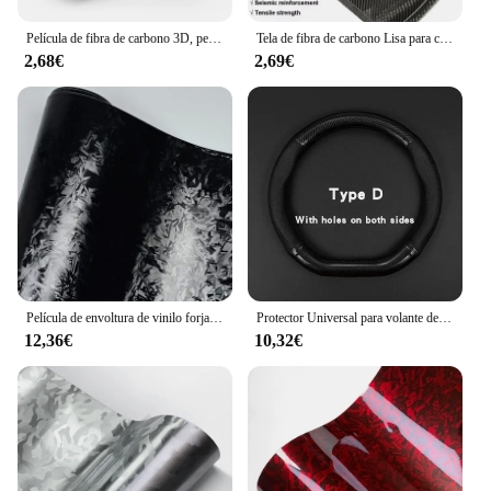
Película de fibra de carbono 3D, pegatina de vinilo para coche, lámina negra de PVC para ordenador portátil, cubierta de teléfono, películas decorativas para motocicleta, accesorios para coche
Tela de fibra de carbono Lisa para coche comercial, equipo deportivo, 3K, 200g, 0,2mm, 30/60cm de espesor
2,68€
2,69€
Película de envoltura de vinilo forjado de hilo picado de fibra de carbono, pegatina de modificación de coche, tira protectora de pasta, lado del alféizar de puerta de coche
Protector Universal para volante de coche, fibra de carbono, cuero, tridimensional, antideslizante, tonto y accesorios de moda para coche
12,36€
10,32€