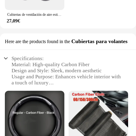
Cubiertas de ventilación de aire estilo fibra de carbono para coche, embellecedores de repuesto para Smart Fortwo/Forfour 453 2015-2021, accesorios automotrices
27,09€
Cubiertas para volantes
Here are the products found in the
Specifications:
Material: High-quality Carbon Fiber
Design and Style: Sleek, modern aesthetic
Usage and Purpose: Enhances vehicle interior with
a touch of luxury
Performance and Property: Lightweight yet durable
Shape and Size: Precision-crafted to fit a variety of
steering wheels
Quantity: Available in sets for a complete look
Features:
**Elevate Your Driving Experience**