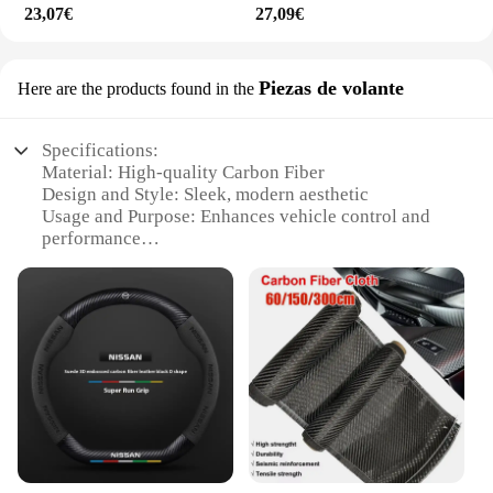
23,07€
27,09€
Piezas de volante
Here are the products found in the
Specifications:
Material: High-quality Carbon Fiber
Design and Style: Sleek, modern aesthetic
Usage and Purpose: Enhances vehicle control and
performance
Typical Adaptive Scenario: Fits a variety of vehicles
Shape or Size or Weight or Quantity: Lightweight,
easy to install
Performance and Property: Durable, resistant to
wear and tear
Features:
**Unmatched Durability and Performance**
Crafted from the finest carbon fiber, these
accessories are designed to withstand the rigors of