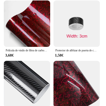
demands of your business or personal use.
Película de vinilo de fibra de carbono autoadhesiva, envoltura de vinilo de ajuste automático, brillante, Negro, Rojo, película de carrocería de coche, pegatinas de motocicleta, accesorios de coche
Protector de alféizar de puerta de coche antiarañazos, pegatina Nano de fibra de carbono, tira protectora de pasta DIY, película de cinta de protección de espejo lateral automático
3,68€
1,58€