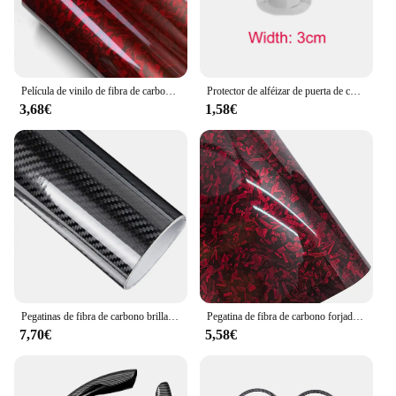
Película de vinilo de fibra de carbono autoadhesiva, envoltura de vinilo de ajuste automático, brillante, Negro, Rojo, película de carrocería de coche, pegatinas de motocicleta, accesorios de coche
Protector de alféizar de puerta de coche antiarañazos, pegatina Nano de fibra de carbono, tira protectora de pasta DIY, película de cinta de protección de espejo lateral automático
3,68€
1,58€
Pegatinas de fibra de carbono brillante para coche, película de envoltura de vinilo para motocicleta, accesorios decorativos para coche, 2D, 3D, 4D, 5D, 6D
Pegatina de fibra de carbono forjado para coche, vinilo adhesivo para capó, 50cm x 300cm, alto brillo, negro, dorado, plateado, Rojo
7,70€
5,58€