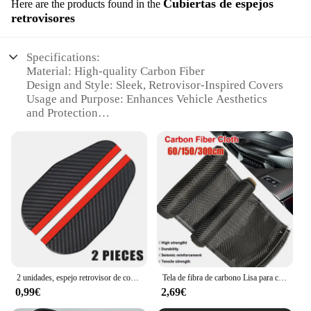
Cubiertas de espejos
Here are the products found in the
retrovisores
Specifications:
Material: High-quality Carbon Fiber
Design and Style: Sleek, Retrovisor-Inspired Covers
Usage and Purpose: Enhances Vehicle Aesthetics
and Protection
Type and Category: Accessories for Vehicle Mirrors
Performance and Property: Durable, Lightweight,
and UV-Resistant
Parts and Accessories: Available as Sets for Easy
Installation
Features:
|Accesorios De Fibra De Carbono|
**Elevate Your Vehicle's Appeal**
Upgrade your vehicle's style with our Carbon Fiber
2 unidades, espejo retrovisor de coche, protector de lluvia, protector de lluvia universal
Tela de fibra de carbono Lisa para coche comercial, equipo deportivo, 3K, 200g, 0,2mm, 30/60cm de espesor
Mirror Covers, designed to fit a wide range of
0,99€
2,69€
models. These sleek, retrovisor-inspired covers not
only add a touch of elegance to your car's exterior