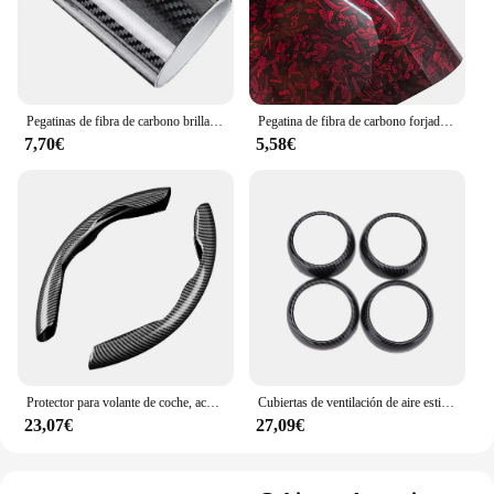
Pegatinas de fibra de carbono brillante para coche, película de envoltura de vinilo para motocicleta, accesorios decorativos para coche, 2D, 3D, 4D, 5D, 6D
Pegatina de fibra de carbono forjado para coche, vinilo adhesivo para capó, 50cm x 300cm, alto brillo, negro, dorado, plateado, Rojo
7,70€
5,58€
Protector para volante de coche, accesorios interiores universales de fibra de carbono para automóvil
Cubiertas de ventilación de aire estilo fibra de carbono para coche, embellecedores de repuesto para Smart Fortwo/Forfour 453 2015-2021, accesorios automotrices
23,07€
27,09€