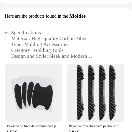
Moldes
Here are the products found in the
Specifications:
Material: High-quality Carbon Fiber
Type: Molding Accessories
Category: Molding Tools
Design and Style: Sleek and Modern
Usage and Purpose: Molding and Casting
Applications
Performance and Property: Durable and Lightweight
Parts and Accessories: Includes a Full Set of
Molding Tools
Features:
|Wholesale|Vendors|
**Advanced Craftsmanship for Artisans**
The accesorios de fibra de carbono Moldes are a
Pegatina de fibra de carbono para puerta de coche, cubierta resistente a los arañazos, película de protección de manija automática, accesorios de estilo Exterior, 4 unids/set
Pegatina protectora para puerta de coche con apariencia de fibra de carbono, Protector anticolisión para borde de espejo retrovisor, pegatinas antiarañazos
testament to the fusion of innovation and artistry.