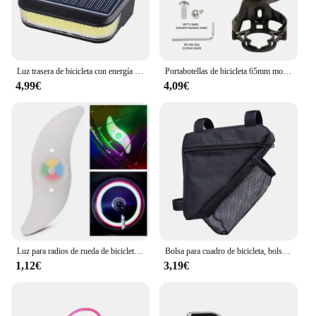
Luz trasera de bicicleta con energía Solar, luces traseras recargables para ciclismo, luz trasera para bicicleta de montaña y carretera, lámpara roja de seguridad para ciclismo nocturno
Portabotellas de bicicleta 65mm moldeado MTB Ciclismo de Carretera deportes policarbonato soporte para botella de agua estante portador
4,99€
4,09€
Luz para radios de rueda de bicicleta, luces para neumáticos, 3 modos, LED, resistente al agua, advertencia de seguridad para bicicleta, fácil de instalar, accesorios para bicicleta con batería
Bolsa para cuadro de bicicleta, bolsa para manillar de tubo frontal, resistente al agua, con soporte para botella de agua, accesorios para bicicleta
1,12€
3,19€