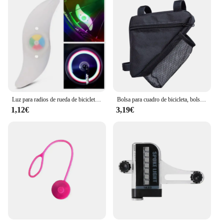
Luz para radios de rueda de bicicleta, luces para neumáticos, 3 modos, LED, resistente al agua, advertencia de seguridad para bicicleta, fácil de instalar, accesorios para bicicleta con batería
Bolsa para cuadro de bicicleta, bolsa para manillar de tubo frontal, resistente al agua, con soporte para botella de agua, accesorios para bicicleta
1,12€
3,19€