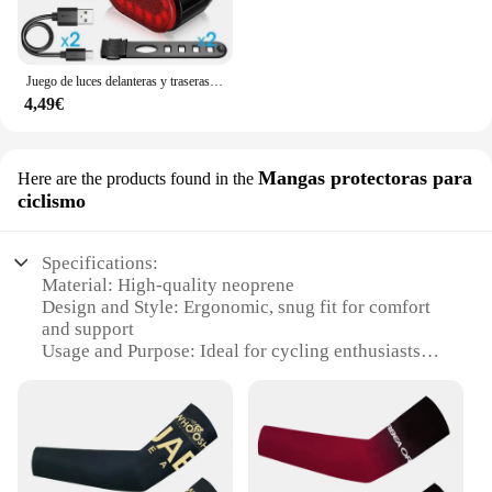
Juego de luces delanteras y traseras para bicicleta de montaña, linterna LED con carga USB, resistente al agua
4,49€
Mangas protectoras para
Here are the products found in the
ciclismo
Specifications:
Material: High-quality neoprene
Design and Style: Ergonomic, snug fit for comfort
and support
Usage and Purpose: Ideal for cycling enthusiasts
seeking protection from the elements
Performance and Property: Moisture-wicking,
breathable fabric for optimal performance
Shape or Size or Weight or Quantity: Available in
multiple sizes to fit a variety of arm sizes
Applicable People: Suitable for both men and