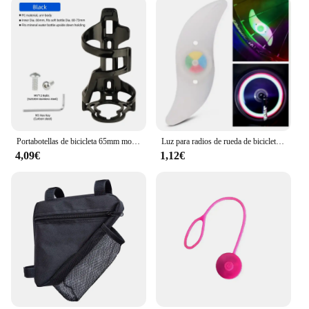
Portabotellas de bicicleta 65mm moldeado MTB Ciclismo de Carretera deportes policarbonato soporte para botella de agua estante portador
Luz para radios de rueda de bicicleta, luces para neumáticos, 3 modos, LED, resistente al agua, advertencia de seguridad para bicicleta, fácil de instalar, accesorios para bicicleta con batería
4,09€
1,12€