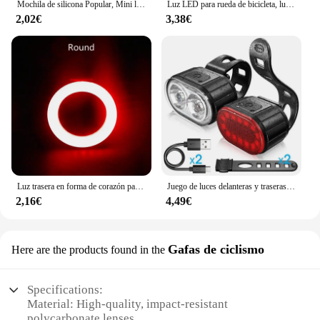
Mochila de silicona Popular, Mini luz de bicicleta para conducción nocturna, luz de advertencia de bicicleta fácil, luz trasera LED para seguridad en ciclismo
Luz LED para rueda de bicicleta, luces de radios de ciclismo recargables, lámpara de advertencia de seguridad para bicicleta, accesorios de decoración
2,02€
3,38€
Luz trasera en forma de corazón para bicicleta de montaña, lámpara recargable por USB, resistente al agua, 5 modos de ciclismo nocturno, gran oferta
Juego de luces delanteras y traseras para bicicleta de montaña, linterna LED con carga USB, resistente al agua
2,16€
4,49€
Gafas de ciclismo
Here are the products found in the
Specifications:
Material: High-quality, impact-resistant
polycarbonate lenses