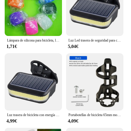
Lámpara de silicona para bicicleta, luz LED frontal y trasera firme, modelos de luces para bicicleta, accesorios para bicicleta
Luz Led trasera de seguridad para ciclismo, recargable por USB, energía Solar para bicicleta
1,71€
5,04€
Luz trasera de bicicleta con energía Solar, luces traseras recargables para ciclismo, luz trasera para bicicleta de montaña y carretera, lámpara roja de seguridad para ciclismo nocturno
Portabotellas de bicicleta 65mm moldeado MTB Ciclismo de Carretera deportes policarbonato soporte para botella de agua estante portador
4,99€
4,09€