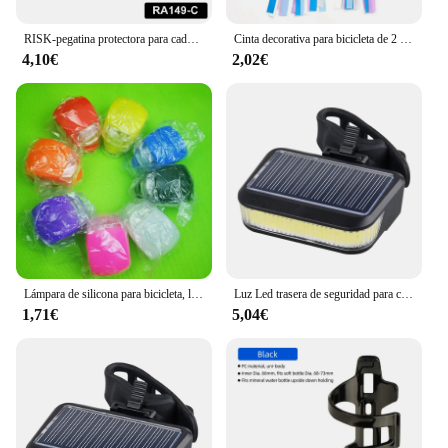
RISK-pegatina protectora para cadena de bicicleta RA149, Marco antiarañazos para Cable de bicicleta de montaña o carretera, accesorios para ciclismo
Cinta decorativa para bicicleta de 2 piezas para niños, accesorio para manillar de bicicleta, con borlas de colores, para ciclismo al aire libre
4,10€
2,02€
Lámpara de silicona para bicicleta, luz LED frontal y trasera firme, modelos de luces para bicicleta, accesorios para bicicleta
Luz Led trasera de seguridad para ciclismo, recargable por USB, energía Solar para bicicleta
1,71€
5,04€