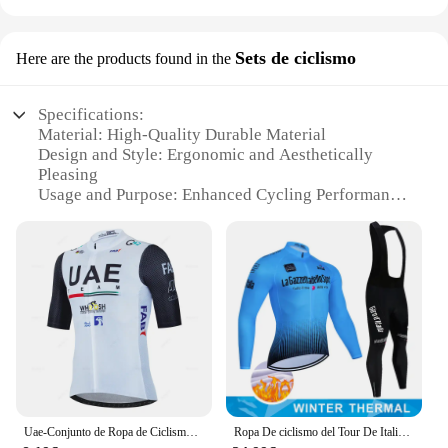
Sets de ciclismo
Here are the products found in the
Specifications:
Material: High-Quality Durable Material
Design and Style: Ergonomic and Aesthetically
Pleasing
Usage and Purpose: Enhanced Cycling Performance
Typical Adaptive Scenario: Suitable for Various
Cycling Conditions
Shape or Size or Weight or Quantity: Optimized for
Comfort and Efficiency
Performance and Property: Superior Functionality
and Reliability
Features:
|Wholesale|
**Unmatched Comfort and Performance**
Uae-Conjunto de Ropa de Ciclismo para hombre y mujer, uniforme transpirable con camiseta y pantalones con pechera, Maillot de verano, 2024
Ropa De ciclismo del Tour De Italia para hombre, uniforme De blusa, Jersey De lana, conjunto deportivo, pantalones, babero