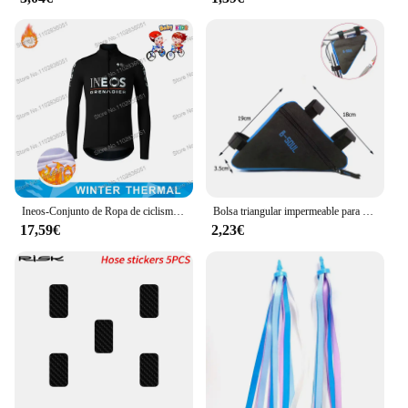
Ineos-Conjunto de Ropa de ciclismo para niños y niñas, traje de manga larga para ciclismo de montaña, color negro, Grenadier, 2024
Bolsa triangular impermeable para bicicleta, bolsa para marco de tubo frontal, bolsa para bicicleta de montaña, bolsa para marco, bolsa para sillín, accesorios para bicicleta de montaña bicicleta accesorios
17,59€
2,23€