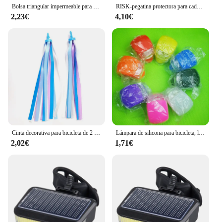
Bolsa triangular impermeable para bicicleta, bolsa para marco de tubo frontal, bolsa para bicicleta de montaña, bolsa para marco, bolsa para sillín, accesorios para bicicleta de montaña bicicleta accesorios
RISK-pegatina protectora para cadena de bicicleta RA149, Marco antiarañazos para Cable de bicicleta de montaña o carretera, accesorios para ciclismo
2,23€
4,10€
Cinta decorativa para bicicleta de 2 piezas para niños, accesorio para manillar de bicicleta, con borlas de colores, para ciclismo al aire libre
Lámpara de silicona para bicicleta, luz LED frontal y trasera firme, modelos de luces para bicicleta, accesorios para bicicleta
2,02€
1,71€