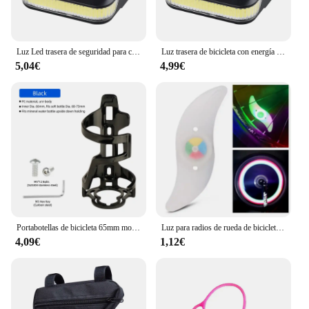
Luz Led trasera de seguridad para ciclismo, recargable por USB, energía Solar para bicicleta
Luz trasera de bicicleta con energía Solar, luces traseras recargables para ciclismo, luz trasera para bicicleta de montaña y carretera, lámpara roja de seguridad para ciclismo nocturno
5,04€
4,99€
Portabotellas de bicicleta 65mm moldeado MTB Ciclismo de Carretera deportes policarbonato soporte para botella de agua estante portador
Luz para radios de rueda de bicicleta, luces para neumáticos, 3 modos, LED, resistente al agua, advertencia de seguridad para bicicleta, fácil de instalar, accesorios para bicicleta con batería
4,09€
1,12€