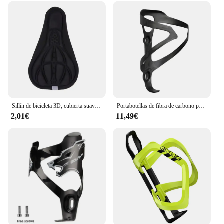
Design and Style: Ergonomic and sleek design to fit
various bike styles
Usage and Purpose: Enhances safety and reduces
bike damage
Typical Adaptive Scenario: Suitable for various
cycling conditions and terrains
Shape or Size or Weight or Quantity: Compact and
lightweight, easy to install and transport
Performance and Property: Offers superior shock
absorption and durability
Sillín de bicicleta 3D, cubierta suave, cómodo y transpirable, cojín de espuma de esponja, almohadilla de asiento de Ciclismo, accesorios de bicicleta de montaña
Portabotellas de fibra de carbono para bicicleta, soporte de botella de agua para bicicleta de montaña y carretera, accesorios para ciclismo
2,01€
11,49€
Features:
**Optimized Protection for Your Ride**
The accesorios de ciclismo Protecciones de
bicicleta are a testament to the importance of safety
and protection in cycling. Designed with a keen eye
for detail, these accessories are not just about
aesthetics; they are built to withstand the rigors of
the road. Made from a robust blend of high-grade
polymer and durable rubber, these protective gear
sets are engineered to absorb shocks and reduce the