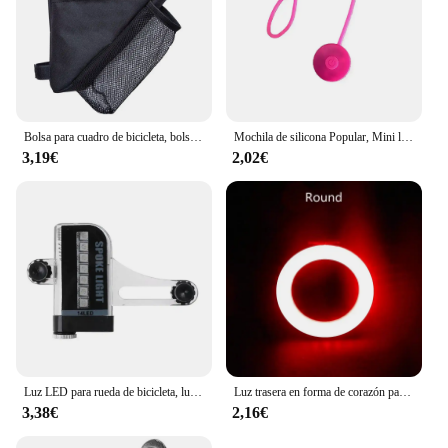
Bolsa para cuadro de bicicleta, bolsa para manillar de tubo frontal, resistente al agua, con soporte para botella de agua, accesorios para bicicleta
Mochila de silicona Popular, Mini luz de bicicleta para conducción nocturna, luz de advertencia de bicicleta fácil, luz trasera LED para seguridad en ciclismo
3,19€
2,02€
Luz LED para rueda de bicicleta, luces de radios de ciclismo recargables, lámpara de advertencia de seguridad para bicicleta, accesorios de decoración
Luz trasera en forma de corazón para bicicleta de montaña, lámpara recargable por USB, resistente al agua, 5 modos de ciclismo nocturno, gran oferta
3,38€
2,16€