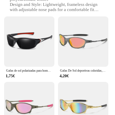
Design and Style: Lightweight, frameless design
with adjustable nose pads for a comfortable fit
Usage and Purpose: Ideal for cycling enthusiasts
seeking enhanced visibility and protection
Performance and Property: UV400 protection
against harmful sun rays
Parts and Accessories: Includes a microfiber
cleaning cloth and a protective case
Applicable People: Suitable for both men and
women, with a universal fit
Features:
|Vendors|
Gafas de sol polarizadas para hombre y mujer, lentes de sol polarizadas para deportes al aire libre, ciclismo, pesca, correr
Gafas De Sol deportivas coloridas, gafas De Sol UV400, gafas De Sol a prueba De viento para hombres y mujeres, gafas De Sol Retro masculinas
1,75€
4,20€
**Optimal Visibility and Protection**
Our accesorios de ciclismo Gafas de ciclismo are
engineered to provide cyclists with unparalleled
clarity and protection. The high-quality, impact-
resistant polycarbonate lenses offer superior scratch
resistance, ensuring your vision remains clear even
during the most intense rides. The frameless design
not only enhances your field of view but also