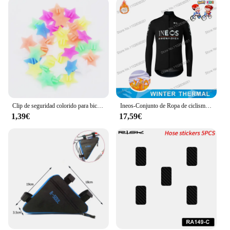
Clip de seguridad colorido para bicicleta de niños, cuentas de radios de decoración, varios colores, corazón de amor, estrellas, rueda, accesorios, 25/36 piezas
Ineos-Conjunto de Ropa de ciclismo para niños y niñas, traje de manga larga para ciclismo de montaña, color negro, Grenadier, 2024
1,39€
17,59€