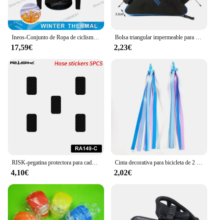
Ineos-Conjunto de Ropa de ciclismo para niños y niñas, traje de manga larga para ciclismo de montaña, color negro, Grenadier, 2024
Bolsa triangular impermeable para bicicleta, bolsa para marco de tubo frontal, bolsa para bicicleta de montaña, bolsa para marco, bolsa para sillín, accesorios para bicicleta de montaña bicicleta accesorios
17,59€
2,23€
RISK-pegatina protectora para cadena de bicicleta RA149, Marco antiarañazos para Cable de bicicleta de montaña o carretera, accesorios para ciclismo
Cinta decorativa para bicicleta de 2 piezas para niños, accesorio para manillar de bicicleta, con borlas de colores, para ciclismo al aire libre
4,10€
2,02€