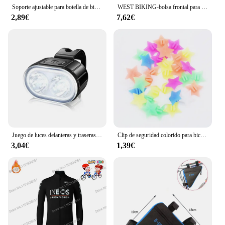
Soporte ajustable para botella de bicicleta, soporte para botella de bicicleta de montaña y carretera, adaptador para taza de bebida, accesorios de ciclismo
WEST BIKING-bolsa frontal para bicicleta de 4,5 l, para teléfono con pantalla táctil, para manillar de bicicleta de montaña, accesorios de ciclismo de carretera
2,89€
7,62€
Juego de luces delanteras y traseras para bicicleta, faro con carga USB, resistente al agua, linterna LED, piezas para bicicleta
Clip de seguridad colorido para bicicleta de niños, cuentas de radios de decoración, varios colores, corazón de amor, estrellas, rueda, accesorios, 25/36 piezas
3,04€
1,39€