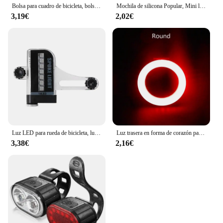
Bolsa para cuadro de bicicleta, bolsa para manillar de tubo frontal, resistente al agua, con soporte para botella de agua, accesorios para bicicleta
Mochila de silicona Popular, Mini luz de bicicleta para conducción nocturna, luz de advertencia de bicicleta fácil, luz trasera LED para seguridad en ciclismo
3,19€
2,02€
Luz LED para rueda de bicicleta, luces de radios de ciclismo recargables, lámpara de advertencia de seguridad para bicicleta, accesorios de decoración
Luz trasera en forma de corazón para bicicleta de montaña, lámpara recargable por USB, resistente al agua, 5 modos de ciclismo nocturno, gran oferta
3,38€
2,16€