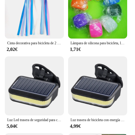
Cinta decorativa para bicicleta de 2 piezas para niños, accesorio para manillar de bicicleta, con borlas de colores, para ciclismo al aire libre
Lámpara de silicona para bicicleta, luz LED frontal y trasera firme, modelos de luces para bicicleta, accesorios para bicicleta
2,02€
1,71€
Luz Led trasera de seguridad para ciclismo, recargable por USB, energía Solar para bicicleta
Luz trasera de bicicleta con energía Solar, luces traseras recargables para ciclismo, luz trasera para bicicleta de montaña y carretera, lámpara roja de seguridad para ciclismo nocturno
5,04€
4,99€