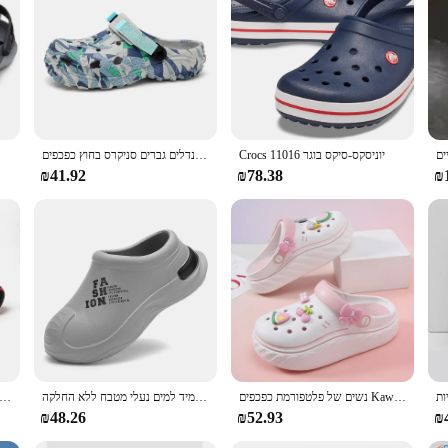
andals are designed to provide lasting comfort and durability. The classic desi
hether you're lounging at home or enjoying a day out, these sandals are enginee
y are also a statement of style. The classic design is complemented by the bol
e formal events. The set includes multiple pairs, allowing you to mix and match
Crocs יוניסקס-סיקס בוגר 11016
גברים חדשים של נעלי בית גברים סנדלים גן נעליים שטוחים סנדלים גברים סניקרס בחוץ כפכפים
maintain, requiring minimal care to keep them looking their best. The durable c
₪41.92
₪78.38
₪
pliers looking to offer a high-quality product to their customers. With their li
נשים של פלטפורמת כפכפים Kawaii קסמי סגור הבוהן החלקה EVA סנדלי מקורה חיצוני גן חוף שקופיות
נעלי שף ארבע עונות קיץ נעלי בית קיץ עמיד למים נעלי מטבח ללא החלקה
קיץ גברים נשים כפכפים הסוואה פלטפורמת חיצוני נעל כפכפים חוף סנדל EVA מקורה בית שקופיות מאהב כפכפים
₪48.26
₪52.93
₪