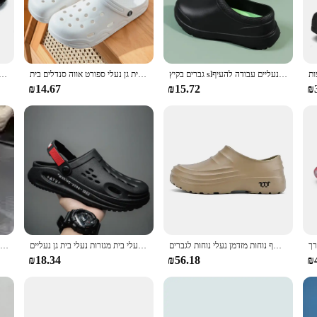
eight construction and comfortable fit make them suitable for various scenarios
nance, making them a practical addition to your home or as a gift for friends an
o your space.
גברים בקיץ slפר מטבח נעלי שף נעליים עבודה להעיף flop-flop עמיד למים סנדל גומי גינה נעלי גברים
סנדלי אופנה בקיץ נעלי בית גברים נעליים מגלשות חיצוניות רכות גינה הבלעדית נעלי בית גן נעלי ספורט אווה סנדלים בית
חורף גברים נשים נעלי בית פרווה חם נעלי בית ג 'קוזי זוגות תמציתיים בבית נעלי כותנה לבית מגל
₪14.67
₪15.72
₪
ese slippers in sets, allowing you to choose the quantity that best suits your r
naranja are designed to adapt to your lifestyle. The modern design and style ma
fort with our Zuecos naranja, a must-have for any home.
נעלי גברים חדשות נעלי בית גן נעלי שף עמיד למים נעלי שף נוחות מזדמן נעלי נוחות לגברים
גברים אופנתיים חוף סנדלים חיצוני צדפות נוחות נעלי בית מגזרות נעלי בית גן נעליים
חורף חתוכים נעלי גן נעליים חמות גן נעליים חמודות ונעליים
₪18.34
₪56.18
₪