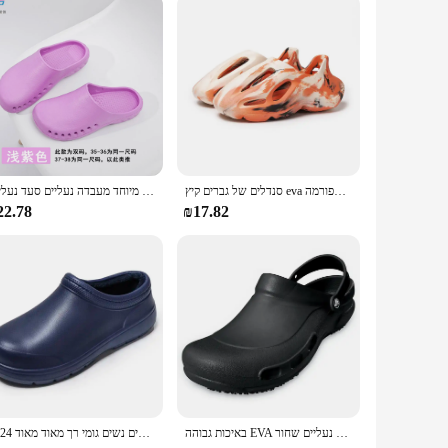
סנדלים של גברים קיץ eva פלטפורמה clogs נעלי חוף גברים לגברים סנדלים ספורט מזדמנים בחוץ 2024 צבע מוצק sandalias hombre
נעלי בית רפואיות לגברים נשים רופאים נעלי בית מיוחד מעבדה נעליים סעד נעליים
22.78
₪17.82
באיכות גבוהה EVA גברים שף נעלי החלקה עמיד למים שמן הוכחה מלון מטבח עבודה נעלי גברים כפכפים גן בטיחות נעליים שחור
2024 חורף קטיפה נעלי שף חמות נעלי שף חמות לגברים נשים גומי רך מאוד מאוד