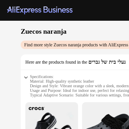
Zuecos naranja
Find more style
Zuecos naranja
products with AliExpress
נעלי בית של גברים
Here are the products found in the
Specifications:
Material: High-quality synthetic leather
Design and Style: Vibrant orange color with a sleek, modern
Usage and Purpose: Ideal for indoor use, perfect for relaxin
Typical Adaptive Scenario: Suitable for various settings, fr
Shape or Size or Weight or Quantity: Available in sets, offer
Performance and Property: Durable and easy to maintain, ens
Features:
**Elegant Comfort for the Modern Home**
Step into the world of contemporary comfort with our Zuecos
a blend of vibrant color and sophisticated design that eleva