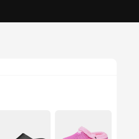
the modern man in mind, these wholesale-ready slippers offer
ct range or a homeowner seeking a touch of luxury, these sets