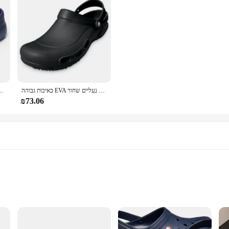
באיכות גבוהה EVA גברים שף נעלי החלקה עמיד למים שמן הוכחה מלון מטבח עבודה נעלי גברים כפכפים גן בטיחות נעליים שחור
חורף קטיפה נעלי שף חמות נעלי שף חמות לגברי
₪73.06