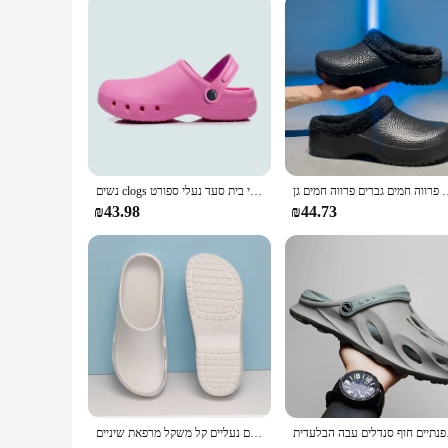
שף חם גברים פרווה חמים גברים פרווה חמים גן
נשים clogs רפואי לחיות מחמד בית חולים סיעודי נעלי בית סעד נעלי בית סעד נעלי ספורט
₪43.98
₪44.73
וף סנדלים עבה הבלעדית
חם מרפאת ניתוח נעליים נעליים קל משקל מרפאת שיניים clogs נגד החלקה אחות אנטי החלקה נעלי בית גב זול clogs 5x038-08