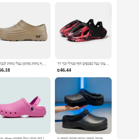
 a busy professional looking for a cozy pair of slippers to
e designed to adapt to your lifestyle, offering a touch of
קיץ גברים נשים כפכפים הסוואה פלטפורמת חיצוני נעל כפכפים חוף סנדלי זכר רך EVA מקורה בית שקופיות מאהב כפכפים
נעלי גברים חדשות נעלי בית גן נעלי שף עמיד למים נעלי שף נוחות מזדמן נעלי נוחות לגברים
56.18
₪46.44
גברים חורף נעלי שף חם גברים פרווה חמים גברים פרווה חמים גן clogs כותנה בית עמיד למים
נשים clogs רפואי לחיות מחמד בית חולים סיעודי נעלי בית סעד נעלי בית סעד נעלי ספורט