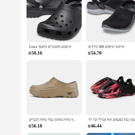
**Comfort and Durability**
Crafted from premium quality leather, these Zuecos Naranja s
to any wardrobe, suitable for both indoor and outdoor use. W
cushioned footbed.
**Versatile and Stylish**
These Zuecos Naranja sandals are not just about comfort; the
are perfect for various occasions, from casual outings to mor
קרוקס יוניסקס 360 קלידים
Crocs יוניסקס-למבוגרים קלאסי
**Ease of Maintenance**
The leather material ensures that these sandals are easy to 
₪50.16
₪54.70
daily use, making them a practical choice for vendors and sup
them an ideal choice for those on the go.
י זכר רך
נעלי גברים חדשות נעלי בית גן נעלי שף עמיד למים נעלי שף נוחות מזדמן נעלי נוחות לגברים
₪56.18
₪46.44