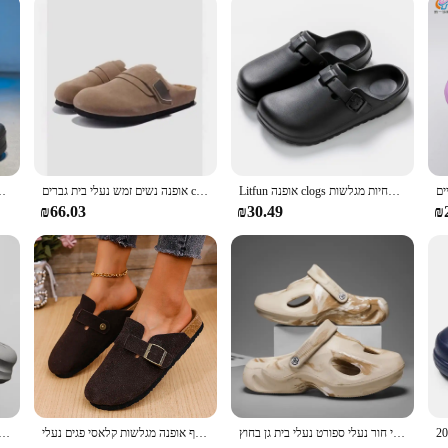
Litfun אופנה clogs נעלי בית מעבדה נגד החלקה רפואי עמיד למים נעלי נשים גברים נעלי בית אחיות מגלשות
אופנה נשים זמש נעלי בית גברים clogs clogs עם קשת תמיכה חיצונית מגלשות חוף חיצונית נעלי בית פלוס גודל 43
גברים חורף נעלי  clogs כותנה בית עמיד למים
₪66.03
₪30.49
₪
גברים קיץ הסוואה סנדלים אור נעלי גברים מזדמנים נעלי חור נעלי ספורט נעלי בית גן בחוץ
נמר פקק זמש קליפות עבור נשים פקק סנדלים הפקק סנדלים חוף אופנה מגלשות קלאסי פגים נעלי baotou
קיץ של גברים אופנתיים ח slipper עמיד למים סנדלים נגד החלקה כפכפים החלקה על החלקה רכה לא להחליק נעלי ספורט רכה