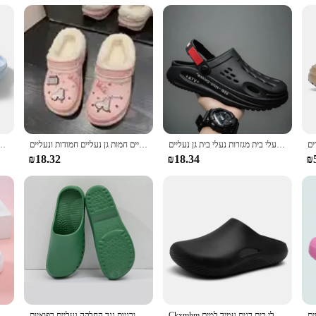
o appreciates the blend of comfort and style in their daily life. Whether you're
 form and function, our Zuecos naranja slippers are the perfect choice. They ar
גברים אופנתיים חוף סנדלים חיצוני צדפות נוחות נעלי בית מגזרות נעלי בית גן נעליים
חורף חתוכים נעלי גן נעליים חמות גן נעליים חמודות ונעליים
סנדלי אופנה עמיד למים נעלי נשים נעלי נשים בקיץ מ
₪18.32
₪18.34
₪
Ckxmhm גודל 40-45 גברים סנדלים משקל 36 נעלי בית גברים נעלי בית גן נעליים נעליים גן נשם נעלי בית דגים עמיד למים
נעליים כירורגיות נגד החלקה נעליים רפואיות clogs רופאים אחיות שיניים נעלי עבודה אווה חדר ניתוח מגן סנדלים לנשים גברים 2441
נשים של פלטפורמת כפכפים Kawaii קסמי סגור הבוהן החלקה EVA סנדלי מקורה חיצוני גן חוף שקופיות