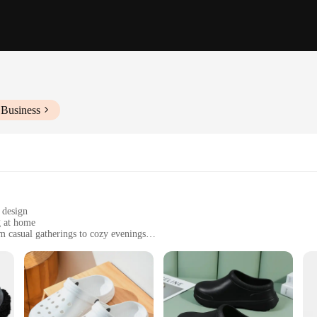
 Business
 design
g at home
om casual gatherings to cozy evenings
ing a comfortable and stylish addition to any living space
uring long-lasting use
 naranja, a testament to the fusion of style and functionality. Designed with 
tes any room's aesthetic. Whether you're a vendor looking to expand your produ