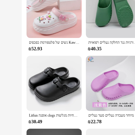
נעליים כירורגיות נגד החלקה נעליים רפואיות clogs 24
נשים של פלטפורמת כפכפים Kawaii קסמי סגור הבוהן החלקה EVA סנדלי מקורה חיצוני גן חוף שקופיות
₪52.93
₪40.35
נעליים
Litfun אופנה clogs נעלי בית מעבדה נגד החלקה רפואי עמיד למים נעלי נשים גברים נעלי בית אחיות מגלשות
₪30.49
₪22.78