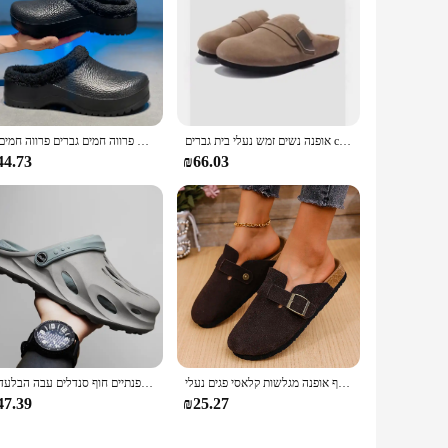
אופנה נשים זמש נעלי בית גברים clogs clogs עם קשת תמיכה חיצונית מגלשות חוף חיצונית נעלי בית פלוס גודל 43
גברים חורף נעלי שף חם גברים פרווה חמים גברים פרווה חמים גן clogs כותנה בית עמיד למים
44.73
₪66.03
נמר פקק זמש קליפות עבור נשים פקק סנדלים הפקק סנדלים חוף אופנה מגלשות קלאסי פגים נעלי baotou
קיץ של גברים אופנתיים חוף סנדלים עבה הבלעדית slipper עמיד למים סנדלים נגד החלקה כפכפים החלקה על החלקה רכה לא להחליק נעלי ספורט רכה
47.39
₪25.27