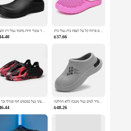
, from casual lounging to quick errands around the house. The
d family. With their unique orange hue, they're not just
בתוספת גודל 47 חורף חמים נעלי גברים נעלי גברים נשים מקורה נעלי כותנה פנפנלים תלתן מזדמנים פרווה קל על רצפת בית נעלי בית
גברים נעלי בית זוגות סותם גן נשים חסין מים עמיד מים שף נעלי סנדלים לנכים עבור עובדי חיות מחמד נעלי דיג חוצות
34.40
₪37.66
equirements. Whether you're looking to stock up for a retail
ke them a popular choice for men who appreciate both
נעלי שף ארבע עונות קיץ נעלי בית קיץ עמיד למים נעלי מטבח ללא החלקה
קיץ גברים נשים כפכפים הסוואה פלטפורמת חיצוני נעל כפכפים חוף סנדלי זכר רך EVA מקורה בית שקופיות מאהב כפכפים
46.44
₪48.26