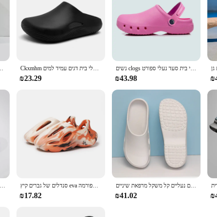
נשים clogs רפואי לחיות מחמד בית חולים סיעודי נעלי בית סעד נעלי בית סעד נעלי ספורט
Ckxmhm גודל 40-45 גברים סנדלים משקל 36 נעלי בית גברים נעלי בית גן נעליים נעליים גן נשם נעלי בית דגים עמיד למים
רופאים אחיות שיניים נעלי עבודה אווה חדר ניתוח מגן סנדלים לנשים גברים 41
₪23.29
₪43.98
₪
חם מרפאת ניתוח נעליים נעליים קל משקל מרפאת שיניים clogs נגד החלקה אחות אנטי החלקה נעלי בית גב זול clogs 5x038-08
סנדלים של גברים קיץ eva פלטפורמה clogs נעלי חוף גברים לגברים סנדלים ספורט מזדמנים בחוץ 2024 צבע מוצק sandalias hombre
נעלי בית רפואיות לגברים נשים רופאים נעלי בית מיוחד מעבדה נעליים סעד 
₪17.82
₪41.02
₪