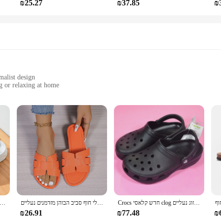
₪25.27
₪37.85
₪
malist design
g or relaxing at home
ja slippers, crafted from premium synthetic leather that promises durability an
se slippers are as versatile as they are stylish. Whether you're lounging at hom
ey are also incredibly practical. The lightweight design makes them easy to wear
Crocs חדש קלאסי clog גברים של נשים סנדלים מזדמנים יוניסקס סגור-בוהן נעלי חוף נעליים בחוץ זוג נעליים
נשים כתומות שטוחות כתומות פתוחות נעלי עקב נעלי חוף סביב הבוהן מזדמנים נעליים
אופנה נשים נעלי בית קיץ חדשות נעלי בית קיץ בחוץ נעלי בית ספר קלאסי גברים רכי
e, yet stylish footwear option that can be easily slipped on and off. With the op
style.
₪26.91
₪77.48
₪