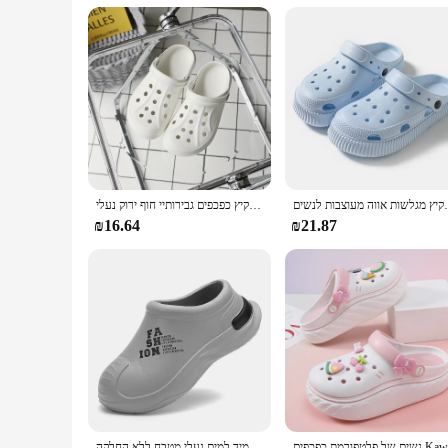
**Adaptable to Your Lifestyle**
These slippers are not just for women; they are for anyone wh
wear at home or a fashion-forward individual who values both
elegance and a world of comfort wherever you go.
גלשות אווה מעוצבות לנשים
רך עם סוליות נשים סנדלי 2023 קיץ כפכפים גבירותיי חוף ירוק נעלי EVA קל משקל נועלת סנדלים שטוח יוניסקס צבעוני Sandalias
₪16.64
₪21.87
נעלי שף ארבע עונות קיץ נעלי בית קיץ עמיד למים נעלי מטבח ללא החלקה