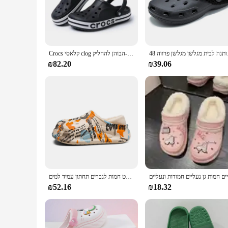
of slippers are the perfect choice.
**Versatile and Practical**
The versatility of these slippers is unmatched. Their lightw
synthetic leather material ensures durability and easy mainte
slippers; they're a statement piece that adds a pop of color t
שן מגלשן פרווה 48
Crocs קלאסי clog סנדלים מזדמנים יוניסקס סגור-הבוהן להחליק-s נעלי חוף גברים
**Adaptive and Accommodating**
₪82.20
₪39.06
Understanding the diverse needs of our customers, we offer th
store or simply want to treat yourself to a set, our Zuecos 
comfort and aesthetics. Embrace the blend of style and com
גברים נעלי כותנה חורפי נעלי חורף חמות נעלי ספורט חמות לגברים תחתון עמיד למים
₪52.16
₪18.32