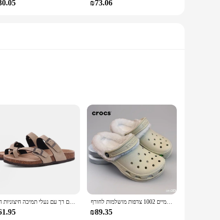
30.05
₪73.06
d an easy-to-clean finish. The vibrant orange hue adds a pop
e or enjoying a relaxing evening, these slippers are designed
, while the sturdy construction ensures they can withstand
קרוקס כותנה חמה ביאה חורף חם נעלי צמר תחת כיפת השמיים 1002 צדפות מושלמות לחורף
קרסטאר נשים זמש כפכפים נעלי בית סנדלים רך עם נעלי תמיכה חיצוניות חוף sede נעלי בית מגלשות נעלי גברים
tion to purchase in sets, they make for an ideal gift for
61.95
₪89.35