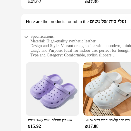
₪41.02
₪47.39
נעלי בית של נשים
Here are the products found in the
Specifications:
Material: High-quality synthetic leather
Design and Style: Vibrant orange color with a modern, mini
Usage and Purpose: Ideal for indoor use, perfect for loungin
Type and Category: Comfortable, stylish slippers
Performance and Property: Durable and easy to clean
Parts and Accessories: Available in sets for sale
Features:
|Wholesale|
**Unmatched Comfort and Style**
Step into a world of comfort and style with our Zuecos naran
of color to any room, while the minimalist design ensures the
to provide ultimate comfort without compromising on style.
**Versatile and Practical**
Our Zuecos naranja slippers are not just about aesthetics; th
2024 ם
נשים clogs קיץ סנדלים נשים sandals התחתון עבה מגלשות בוץ רך יבש פלטפורמה נעליים גן סנדלים בית
daily use. They are perfect for those looking for a comfortabl
friends or family members who appreciate both comfort and 
₪15.92
₪17.88