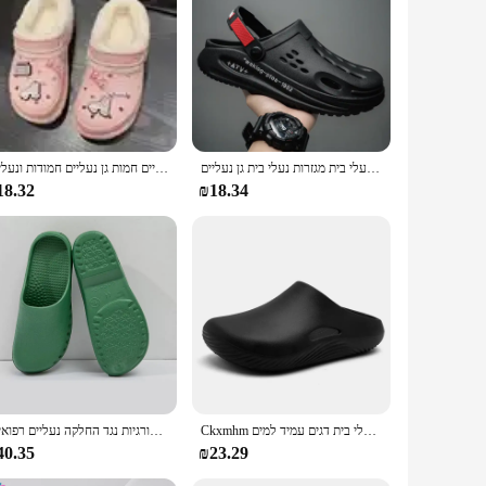
gn and style of these sandals make them a versatile addition
red to support your feet with their robust construction and
d orange color, making them a standout accessory. The sandals
 with different outfits to create a unique look every time.
גברים אופנתיים חוף סנדלים חיצוני צדפות נוחות נעלי בית מגזרות נעלי בית גן נעליים
חורף חתוכים נעלי גן נעליים חמות גן נעליים חמודות ונעליים
onstruction means they can withstand the wear and tear of
18.32
₪18.34
ghtweight design, these sandals are easy to carry, making
Ckxmhm גודל 40-45 גברים סנדלים משקל 36 נעלי בית גברים נעלי בית גן נעליים נעליים גן נשם נעלי בית דגים עמיד למים
נעליים כירורגיות נגד החלקה נעליים רפואיות clogs רופאים אחיות שיניים נעלי עבודה אווה חדר ניתוח מגן סנדלים לנשים גברים 2441
40.35
₪23.29