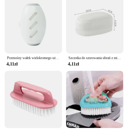
Przenośny wałek wielokrotnego użytku do usuwania sierści zwierząt domowych Eliminator kurzu Szczotka do włosów Lepki przenośny żel do usuwania kłaczków z łupka
Szczotka do szorowania ubrań z miękkiego futra Wielofunkcyjna szczotka do butów Gospodarstwo domowe Minimalistyczny plastikowy uchwyt Szczotka do prania Środki czyszczące
4,11zł
4,11zł