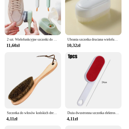
2 szt. Wielofunkcyjne szczotki do butów w płynie z dozownikiem mydła długa rączka szczotka do czyszczenia futra środek do czyszczenia ubrań buty gospodarstwa domowego
Ubrania szczotka druciana wielofunkcyjne miękkie futro szczotka do butów domowe minimalistyczne szczotka do ubrań środki czystości
11,60zł
10,32zł
Szczotka do włosów końskich drewniana rączka do butów szczotka do polerowania miękkie pranie z włosia końskiego szczotka narzędzie do czyszczenia antystatyczna czysta ściereczka pielęgnacja ubrań
Duża dwustronna szczotka elektrostatyczna do usuwania sierści z ubrań Szczotka do usuwania sierści Pył Lepki środek czyszczący Fur Zapper Clean Pet Hair Tools
4,11zł
4,11zł