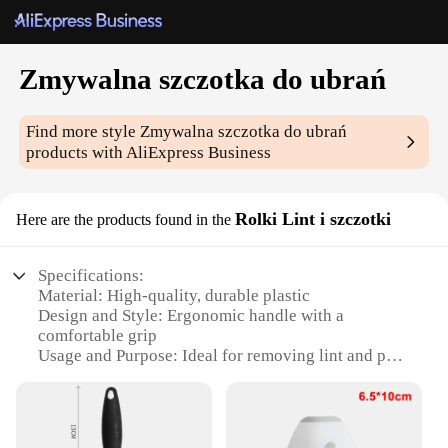
Zmywalna szczotka do ubrań
Find more style
Zmywalna szczotka do ubrań
products with AliExpress Business
Rolki Lint i szczotki
Here are the products found in the
Specifications:
Material: High-quality, durable plastic
Design and Style: Ergonomic handle with a
comfortable grip
Usage and Purpose: Ideal for removing lint and pet
hair from clothes
Performance and Property: Efficiently collects lint
and pet hair
Shape or Size or Weight or Quantity: Compact and