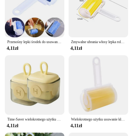
Przenośny lepki środek do usuwania włosów, szczotka do czyszczenia bębnów, zmywalny filtr przeciwpyłowy do ubrań i mebli
Zmywalne ubrania włosy lepka rolka wielokrotnego użytku przenośny domowy czysty przyrząd do usuwania sierści lepka rolka dywan kanapa z funkcją spania odpylacz
4,11zł
4,11zł
Time-Saver wielokrotnego użytku zmywalny wałek do kłaczków przenośny wałek do ubrań urządzenie do usuwania sierści zwierząt urządzenie do usuwania kurzu szczotka do usuwania sierści lepka
Wielokrotnego użytku usuwanie kłaków zmywalny silikonowy chusteczka do czyszczenia kot grzebień dla psa narzędzie przyrząd do usuwania sierści czyszczenie pędzle lepka rolka szczotka
4,11zł
4,11zł