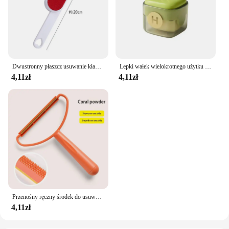
Dwustronny płaszcz usuwanie kłaków szczotka antystatyczny sweter wielokrotnego użytku szczotka do kurzu włosia urządzenia do oczyszczania domowe dla psów
Lepki wałek wielokrotnego użytku wałek do usuwania kłaczków dla ubrań szczotka do usuwania sierści zwierząt narzędzie do usuwania wielu powierzchni przenośne zmywalne rolki domowe
4,11zł
4,11zł
Przenośny ręczny środek do usuwania włosów dywan wełniany płaszcz ubrania golarka szczotka narzędzie kulka do depilacji Knitting pluszowa dwustronna maszynka do golenia
4,11zł