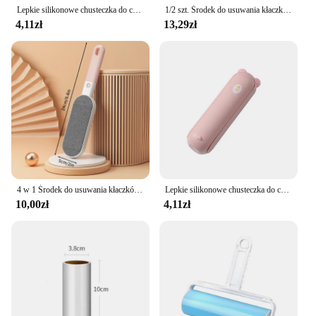
Lepkie silikonowe chusteczka do czyszczenia do usuwania ubrań dla kotów, wielokrotnego użytku, zmywalna szczotka do czyszczenie włosów rolka do usuwania kłaczków
1/2 szt. Środek do usuwania kłaczków z ubrań wielokrotnego użytku naklejka z włosia pingwina gospodarstwa domowego przenośna lepka zmywalna mini szczotka rolkowa
4,11zł
13,29zł
4 w 1 Środek do usuwania kłaczków z ubrań Wielokrotnego użytku Szczotka rolkowa z sierści kota Szczotka do czyszczenia statycznego kurzu Ręczne narzędzie do czyszczenia szczelin
Lepkie silikonowe chusteczka do czyszczenia do usuwania ubrań dla kotów, wielokrotnego użytku, zmywalna szczotka do czyszczenie włosów rolka do usuwania kłaczków
10,00zł
4,11zł