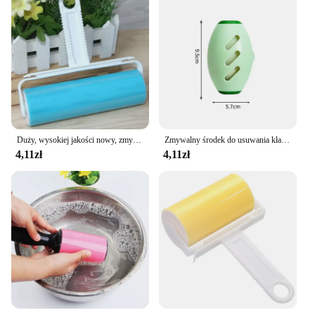
Duży, wysokiej jakości nowy, zmywalny, wielokrotnego użytku odzież do sierści zwierząt domowych lepki wałek do czyszczenia gospodarstwa domowego przenośny środek do usuwania włosów Rolle
Zmywalny środek do usuwania kłaczków przenośny wałek do usuwania sierści z ubrań dla zwierząt domowych, wielofunkcyjny eliminator kurzu lepka szczotka do włosów
4,11zł
4,11zł