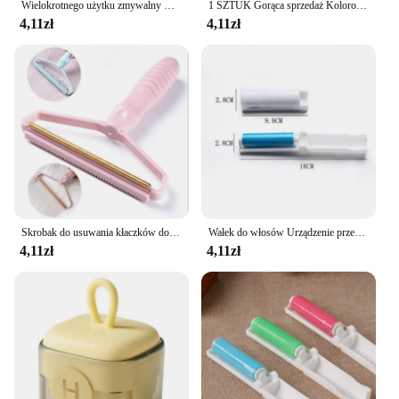
Wielokrotnego użytku zmywalny wałek do czyszczenia kurzu Wałek do przyklejania kłaczków do ubrań Czyszczenie sierści zwierząt Narzędzia do wycierania kurzu w gospodarstwie domowym
1 SZTUK Gorąca sprzedaż Kolorowe narzędzia do czyszczenia gospodarstwa domowego Wałek do usuwania kłaczków Lepki wałek szczotkowy do sierści zwierząt domowych
4,11zł
4,11zł
Skrobak do usuwania kłaczków do ubrań wałek do czyszczenia sierści zwierząt domowych szczotka do golenia dywanów do usuwania kłaczków anty pluszowy 1 szt.
Wałek do włosów Urządzenie przenośne zmywalne lepkie ubrania Mini składana lepka szczotka do włosów
4,11zł
4,11zł