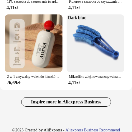
1PC szczotka do szorowania twarde włosie ubrania do prania buty szczotka do szorowania przenośna plastikowa szczotka do czyszczenia rąk kuchnia łazienka
Kolorowa szczotka do czyszczenia gospodarstwa domowego wielofunkcyjne narzędzie do czyszczenia w kształcie jajka trwała miękka szczotka do ubrań do butów w łazience
4,11zł
4,11zł
2 w 1 zmywalny wałek do kłaczków wielofunkcyjny przenośny wełniany sweter depilator zmywalny wałek naklejka kolektor włosów szczotka dla zwierząt
Mikrofibra zdejmowana zmywalna szczotka do czyszczenia klips do kurzu domowego okno pozostawia rolety narzędzie weneckie okno niewidomych Duster
26,69zł
4,11zł
Inspire more in Aliexpress Business
©2023 Created by AliExpress -
Aliexpress Business Recommend