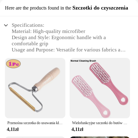
Szczotki do czyszczenia
Here are the products found in the
Specifications:
Material: High-quality microfiber
Design and Style: Ergonomic handle with a
comfortable grip
Usage and Purpose: Versatile for various fabrics and
surfaces
Performance and Property: Durable and efficient in
removing dirt and stains
Shape or Size or Weight or Quantity: Compact and
lightweight for easy handling
Parts and Accessories: Comes with a convenient
storage bag
Features:
|Wholesale|Vendors|
Przenośna szczotka do usuwania kłaczków Golarka do tkanin Pies Kot Usuwanie sierści Zmywalny wałek do ubrań Puchowa szczotka do dywanów
Wielofunkcyjne szczotki do butów z dozownik do mydła szczotka z długą rączką do czyszczenia ubrań buty do czyszczenia gospodarstwa domowego
**Effortless Cleaning Experience**
4,11zł
4,11zł
The Zmywalna szczotka do ubrań is a must-have for