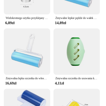
Wielokrotnego użytku przyklejany silikonowy chusteczka do czyszczenia do usuwania ubrań dla kotów i psów zmywacz zmywalny rolka do usuwania kłaczków czyszczenie włosów do łóżka
Zmywalne lepkie pędzle do wałek do włosów ubrania lepkie depilator wielofunkcyjne duże rozmiary z osłoną do usuwania włosów
6,89zł
14,89zł
Zmywalna lepka szczotka do włosów Ubrania Lepki środek do usuwania włosów Wielofunkcyjny duży rozmiar z osłoną do usuwania włosów
Zmywalna szczotka do usuwania kłaczków Nowa wielofunkcyjna przenośna rolka do usuwania sierści zwierząt domowych Szczotka do usuwania kurzu Lepka szczotka do włosów
16,69zł
4,11zł