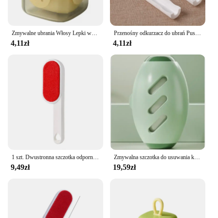
Zmywalne ubrania Włosy Lepki wałek Usuwanie sierści Usuwanie kurzu Przenośny wałek Eliminator Szczotka Wielokrotnego użytku Środek do usuwania sierści zwierząt dla zwierząt domowych
Przenośny odkurzacz do ubrań Puszysty łapacz kurzu Bęben na kurz Wałek do usuwania kłaczków Składane szczotki bębnowe Włosy Lepkie Zmywalne
4,11zł
4,11zł
1 szt. Dwustronna szczotka odporna na kłaczki do pyłów psów na aksamitnych powierzchniach, akcesoria do pielęgnacji zwierząt domowych
Zmywalna szczotka do usuwania kłaczków Nowa wielofunkcyjna przenośna rolka do usuwania sierści zwierząt domowych Szczotka do usuwania kurzu Lepka szczotka do włosów
9,49zł
19,59zł