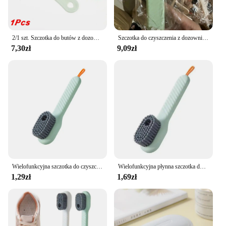
2/1 szt. Szczotka do butów z dozownik do mydła wielofunkcyjnym długim uchwytem miękkie szczotka do czyszczenia z włosia do urządzenia do oczyszczania domowych
Szczotka do czyszczenia z dozownikiem mydła Produkty czyszczące do prania w domu Wielofunkcyjna szczotka do butów Narzędzia do czyszczenia ubrań
7,30zł
9,09zł
Wielofunkcyjna szczotka do czyszczenia butów w płynie typu Push Dozownik mydła Szczotka do czyszczenia obuwia Odzież Narzędzie do czyszczenia gospodarstwa domowego
Wielofunkcyjna płynna szczotka do butów środki czyszczące automatyczny dozownik mydła czyszczenie odzieży szczotki obuwie z miękkim włosiem długa rączka
1,29zł
1,69zł