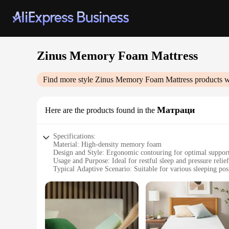
Zinus Memory Foam Mattress
Find more style
Zinus Memory Foam Mattress
products w
Матраци
Here are the products found in the
Specifications:
Material: High-density memory foam
Design and Style: Ergonomic contouring for optimal suppor
Usage and Purpose: Ideal for restful sleep and pressure relief
Typical Adaptive Scenario: Suitable for various sleeping pos
Shape or Size or Weight or Quantity: Available in multiple s
Performance and Property: Responsive to body temperature f
Features:
|Wholesale|Vendors|
**Comfort and Support**