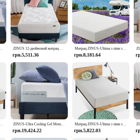
cellent option for retailers looking to offer their customers a premium sleeping 
es alike.
g Gel Memory Foam Mattress, Cool-to-Touch Soft Knit Cover, Pressure Relief, CertiPUR-US, 12"
ZINUS 12-дюймовий матрац Cloud Memory Foam, без скловолокна, для скидання тиску, у коробці, сертифіковане CertiPUR-US, подвійне
Матрац ZINUS-Ultima з піни з ефектом пам’яті, без скловолокна, короткий Queen Size для фургонів, кемперів і причепів, матрац у коробці, 10 дюймів
грн.5,511.36
грн.8,181.64
г
и з ефектом пам’яті, без скловолокна, для скидання тиску, сертифіковане сертифікатом CertiPUR-US, у коробці, подвійний, 12 дюймів
ZINUS-Ultra Cooling Gel Memory Foam Mattress, Cool-to-Touch Soft Knit Cover, Pressure Relief, CertiPUR-US, 12"
Матрац ZINUS-Ultima з піни з ефектом пам’яті, без скловолокна, для скидання тиску, сертифіковане сертифікатом CertiPUR-US, у коробці, подвійний, 12 дюймів
грн.19,424.22
грн.5,822.03
г