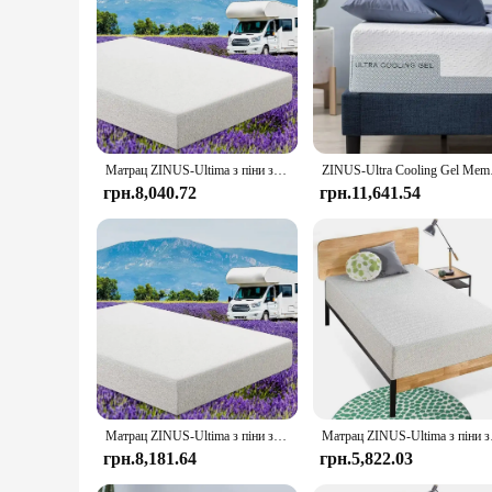
As a wholesale vendor or supplier, this mattress set is an ex
it an attractive choice for both individual buyers and business
Матрац ZINUS-Ultima з піни з ефектом пам’яті, без скловолокна, короткий Queen Size для фургонів, кемперів і причепів, матрац у коробці, 10 дюймів
ZINUS-Ultra Coolin
грн.8,040.72
грн.11,641.54
Матрац ZINUS-Ultima з піни з ефектом пам’яті, без скловолокна, короткий Queen Size для фургонів, кемперів і причепів, матрац у коробці, 10 дюймів
Матрац ZINUS-Ultima з пін
грн.8,181.64
грн.5,822.03