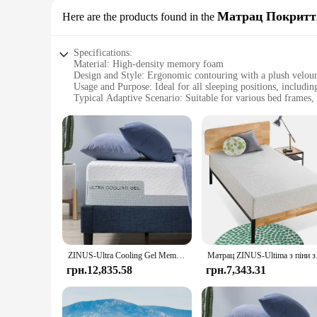
Матрац Покриття
Here are the products found in the
Specifications:
Material: High-density memory foam
Design and Style: Ergonomic contouring with a plush velou
Usage and Purpose: Ideal for all sleeping positions, includi
Typical Adaptive Scenario: Suitable for various bed frames, 
Shape or Size or Weight or Quantity: Available in multiple s
Performance and Property: CertiPUR-US certified for qualit
Features:
|Vendors|
**Ultimate Comfort and Support**
The Zinus Memory Foam Mattress is designed to provide unpar
curves, offering personalized comfort that adapts to your un
throughout the night.
**Versatile and Adaptable**
This mattress is not just about comfort; it's also about vers
ZINUS-Ultra Cooling Gel Memory Foam Mattress, Cool-to-Touch Soft Knit Cover, Pressure Relief, CertiPUR-US, 12"
Матрац ZINUS-Ultima з пін
Mattress comes in a variety of sizes to fit your space. It's 
грн.12,835.58
грн.7,343.31
**Quality and Safety Assurance**
With its CertiPUR-US certification, this mattress meets rig
metals, ensuring a healthy sleep environment. The mattress's 