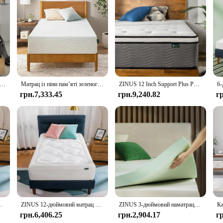
 quality, designed to provide a restful night's sleep for individuals seeking 
tural curves, offering a personalized sleeping experience that caters to both b
able and stylish over time.
ity. Whether you're a restless sleeper or a light snorer, the Zinus Memory Foam M
's temperature-regulating properties keep you cool in the summer and warm in t
queen, and king, you can find the perfect fit for your bedroom setup.
гібридний матрац True Support Zinus [нова версія], без скловолокна, відчуття мухти, ізоляція руху, сертифікована безпечна піна та тканина
Матрац із піни пам’яті зеленого чаю ZINUS [нова версія], Queen, без скловолокна, відчуття середньої жорсткості, зоновий тиск, Cer
ZINUS 12 Inch Support Plus Pocket Spring Hybrid Mattress, Extra Firm Feel, Heavier Coils for Durable Support
грн.7,333.45
грн.9,240.82
г
ut also about convenience. The removable, washable cover makes it easy to mai
rials that resist wear and tear over time. Its wholesale availability makes it an 
ers. Whether you're looking to purchase for personal use or as part of a larger 
на, скидання тиску, матрац у коробці, сертифікат CertiPUR-US, W
ZINUS 12-дюймовий матрац Cloud Memory Foam, Twin, без скловолокна, скидання тиску, матрац у коробці, сертифікат CertiPUR-US, W
ZINUS 3-дюймовий наматрацник із піни з ефектом пам’яті зеленого чаю, менший, зручний, WonderBox, повний/Twin/Full/Queen/King за бажанням
грн.6,406.25
грн.2,904.17
г