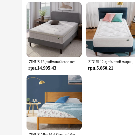
ZINUS 12-дюймовий євро верхній кишеньковий пружинний гібридний матрац, Queen, скидання тиску, кишенькові внутрішні пружини для ізоляції руху, матрац
ZINUS 12-дюймовий матрац Cloud Memory Foam, Twin, без скловолок
грн.14,905.43
грн.5,860.21
ZINUS Allen Mid Century Wood Platform Bed Frame Solid Wood Foundation Wood Slat Support No Box Spring Easy Assembly Queen