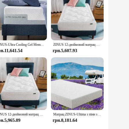
experience. Its competitive pricing and superior quality make
ZINUS-Ultra Cooling Gel Memory Foam Mattress, Cool-to-Touch Soft Knit Cover, Pressure Relief, CertiPUR-US, 12"
ZINUS 12-дюймовий матрац Cloud Memory Foam, без скловолокна, для скидання тиску, у коробці, сертифіковане CertiPUR-US, подвійне
рн.11,641.54
грн.5,607.93
ZINUS 12-дюймовий матрац Cloud Memory Foam, без скловолокна, для скидання тиску, у коробці, сертифіковане CertiPUR-US, подвійне
Матрац ZINUS-Ultima з піни з ефектом пам’яті, без скловолокна, короткий Queen Size для фургонів, кемперів і причепів, матрац у коробці, 10 дюймів
рн.5,965.89
грн.8,181.64