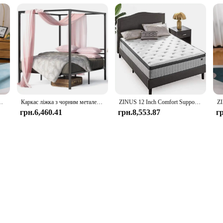
на, скидання тиску, матрац у коробці, сертифікат CertiPUR-US, W
Каркас ліжка з чорним металевим балдахіном ZINUS Patricia, сталева опора для основи матраца, пружина коробки не потрібна, легка збірка
ZINUS 12 Inch Comfort Support Cooling Gel Hybrid Mattress, Queen, Euro Top Innerspring Mattress, Motion Isolating Pocket Springs
грн.6,460.41
грн.8,553.87
г