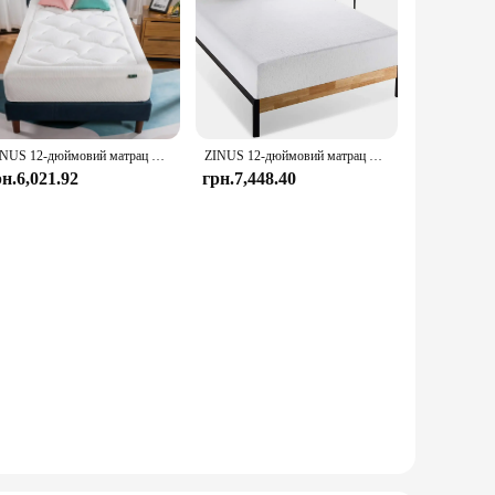
ZINUS 12-дюймовий матрац Cloud Memory Foam, Twin, без скловолокна, скидання тиску, матрац у коробці, сертифікат CertiPUR-US, W
ZINUS 12-дюймовий матрац Ultima з піни з ефектом пам’яті, подвійний, без скловолокна, скидання тиску, сертифіковане сертифікатом CertiPUR-US, матрац у коробці,
рн.6,021.92
грн.7,448.40