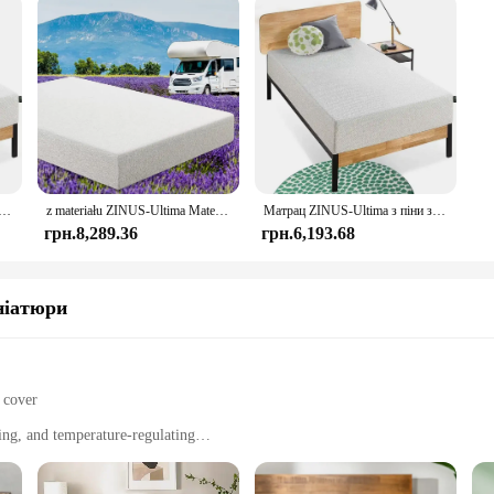
и з ефектом пам’яті, без скловолокна, для скидання тиску, сертифіковане сертифікатом CertiPUR-US, у коробці, подвійний, 12 дюймів
z materiału ZINUS-Ultima Materac z pianki memory, bez włókna szklanego, krótki rozmiar Queen do kamperów, kamperów i przyczep, materac w pudełku, 10 cali
Матрац ZINUS-Ultima з піни з ефектом пам’яті, без скловолокна, для скидання тиску, сертифіковане сертифікатом CertiPUR-US, у коробці, подвійний, 12 дюймів
грн.8,289.36
грн.6,193.68
ніатюри
 cover
ing, and temperature-regulating
es, including twin, full, queen, and king
over