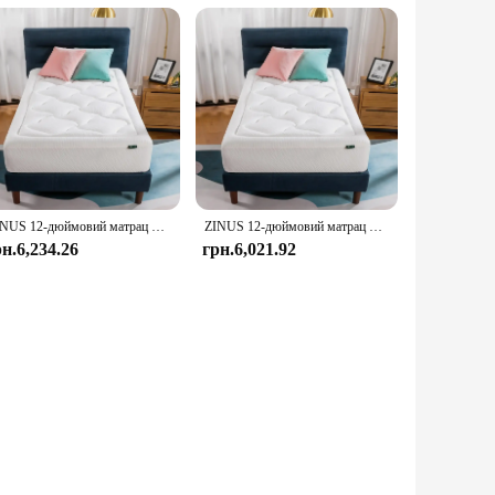
ZINUS 12-дюймовий матрац Cloud Memory Foam, Twin, без скловолокна, скидання тиску, матрац у коробці, сертифікат CertiPUR-US, W
ZINUS 12-дюймовий матрац Cloud Memory Foam, Twin, без скловолокна, скидання тиску, матрац у коробці, сертифікат CertiPUR-US, W
рн.6,234.26
грн.6,021.92