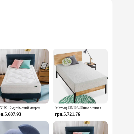
nstruction ensures that it conforms to your body's natural
 but also promotes airflow, keeping you cool and comfortable
fornia king for a master suite, the Zinus Memory Foam
ZINUS 12-дюймовий матрац Cloud Memory Foam, без скловолокна, для скидання тиску, у коробці, сертифіковане CertiPUR-US, подвійне
Матрац ZINUS-Ultima з піни з ефектом пам’яті, без скловолокна, для скидання тиску, сертифіковане сертифікатом CertiPUR-US, у коробці, подвійний, 12 дюймів
versatile addition to any bedroom setup.
рн.5,607.93
грн.5,721.76
 depleters, PBDE flame retardants, mercury, lead, or heavy
sistent comfort and support over time.