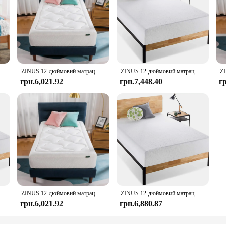
10" Memory Foam Mattress Full PLUSH COVER EXPERTLY PACKED & SHIPPED REFRESHING FOAM LAYERS
ZINUS 12-дюймовий матрац Cloud Memory Foam, Twin, без скловолокна, скидання тиску, матрац у коробці, сертифікат CertiPUR-US, W
ZINUS 12-дюймовий матрац Ultima з піни з ефектом пам’яті, подвійний, без скловолокна, скидання тиску, сертифіковане сертифікатом CertiPUR-US, матрац у коробці,
грн.6,021.92
грн.7,448.40
г
локна, скидання тиску, сертифіковане сертифікатом CertiPUR-US, матрац у коробці,
ZINUS 12-дюймовий матрац Cloud Memory Foam, Twin, без скловолокна, скидання тиску, матрац у коробці, сертифікат CertiPUR-US, W
ZINUS 12-дюймовий матрац Ultima з піни з ефектом пам’яті, подвійний, без скловолокна, скидання тиску, сертифіковане сертифікатом CertiPUR-US, матрац у коробці,
грн.6,021.92
грн.6,880.87