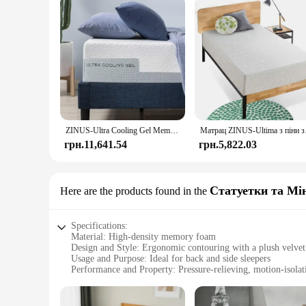
ZINUS-Ultra Cooling Gel Memory Foam Mattress, Cool-to-Touch Soft Knit Cover, Pressure Relief, CertiPUR-US, 12"
Матрац ZINUS-Ultima з пін
грн.11,641.54
грн.5,822.03
Статуетки та Мі
Here are the products found in the
Specifications:
Material: High-density memory foam
Design and Style: Ergonomic contouring with a plush velvet
Usage and Purpose: Ideal for back and side sleepers
Performance and Property: Pressure-relieving, motion-isolat
Shape or Size or Weight or Quantity: Available in various siz
Parts and Accessories: Comes with a removable, washable c