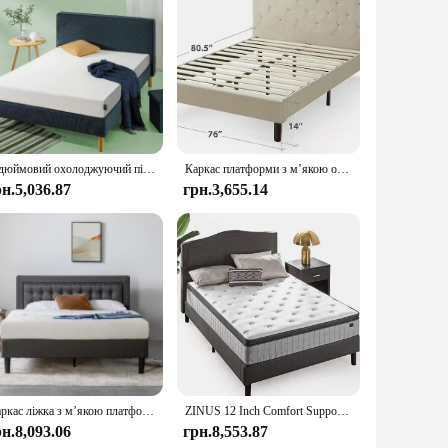
a balance between support and softness. Crafted with high-
ack and side sleepers. The plush velvet cover adds an extra
attress's motion-isolating properties ensure that your
he winter, ensuring that you sleep soundly throughout the
6-дюймовий охолоджуючий пінопластовий матрац ZINUS, у ліжку в коробці, сертифіковане CertiPUR-US, Queen, білий
Каркас платформи з м’якою оббивкою ZINUS Shalini / Основа для матраца / Опора для дерев’яних ламелей / Пружина коробки не потрібна / Легка збірка, Темний
рн.5,036.87
грн.3,655.14
ntain, ensuring that your mattress stays fresh and
ideal choice for vendors and suppliers looking to offer a
set, the Zinus Memory Foam Mattress is a smart investment in
Каркас ліжка з м’якою платформою Zinus Dachelle, опора з дерев’яних ламелей, пружина не потрібна, екологічно чиста упаковка WonderBox (TM)
ZINUS 12 Inch Comfort Support Cooling Gel Hybrid Mattress, Queen, Euro Top Innerspring Mattress, Motion Isolating Pocket Springs
рн.8,093.06
грн.8,553.87