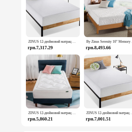
ZINUS 12-дюймовий матрац Ultima з піни з ефектом пам’яті, подвійний, без скловолокна, скидання тиску, сертифіковане сертифікатом CertiPUR-US, матрац у коробці,
By Zinus Serenity 
грн.7,317.29
грн.8,493.66
ZINUS 12-дюймовий матрац Cloud Memory Foam, Twin, без скловолокна, скидання тиску, матрац у коробці, сертифікат CertiPUR-US, W
ZINUS 12-дюймовий матрац Ultima з піни з ефектом пам’яті, подвійний, без склово
грн.5,860.21
грн.7,001.51