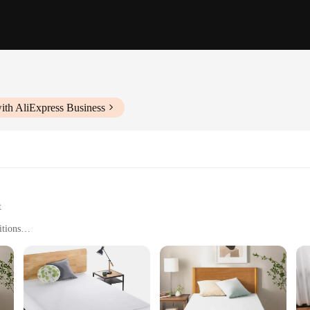
ith AliExpress Business
t
itions
izes and thicknesses
or consistent comfort