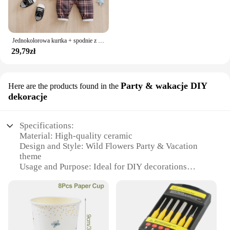
Jednokolorowa kurtka + spodnie z nadrukiem w kratę z długim rękawem, bawełniany zestaw modowy, 0-18 miesięcy Noworodek chłopiec Wiosna i jesień Okrągły dekolt
29,79zł
Party & wakacje DIY
Here are the products found in the
dekoracje
Specifications:
Material: High-quality ceramic
Design and Style: Wild Flowers Party & Vacation
theme
Usage and Purpose: Ideal for DIY decorations
Shape and Size: Fits standard coffee cup and saucer
sizes
Performance and Property: Durable and resistant to
chipping
Parts and Accessories: Includes 1 filiżanka (coffee
cup) and 1 talerzyk (saucer)