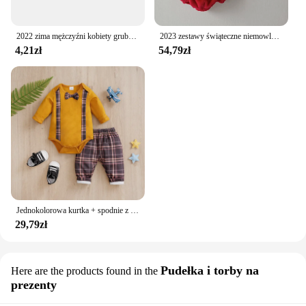
2022 zima mężczyźni kobiety gruba czapka typu Beanie czapka z dzianiny czapka zimowa czapka damska wełna szalik czapka kominiarka kapelusiki dziecięce zestaw
2023 zestawy świąteczne niemowlęce pluszowe ciepłe dziecięce pajacyki z czapką jesienną ubranka niemowlęce na zimę niemowlę pnącze śliczny dziecięcy kombinezon
4,21zł
54,79zł
Jednokolorowa kurtka + spodnie z nadrukiem w kratę z długim rękawem, bawełniany zestaw modowy, 0-18 miesięcy Noworodek chłopiec Wiosna i jesień Okrągły dekolt
29,79zł
Pudełka i torby na
Here are the products found in the
prezenty