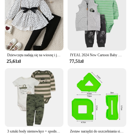
Dziewczęta nadają się na wiosnę i jesień, eleganckie i damskie piersi w kropki z przodu w kształcie parasola, długi top koszulowy + rajstopy + trzyczęściowy zestaw z paskiem
IYEAL 2024 New Cartoon Baby Fashion Children Newborn Sets for Baby Boy Girl Clothes Cotton Tops Jacket + Bodysuits + Pants 3PCS
25,61zł
77,51zł
3 sztuki body niemowlęce + spodnie bawełniane ubrania dla noworodka chłopięcy letnie zestawy ubranie dla dziewczynki z motyli 0-24
Zestaw narzędzi do uszczelniania silikonu rozpórka uszczelniacza łopatka skrobak do płytek okiennych usuwanie krawędzi narzędzia budowlane w kuchni