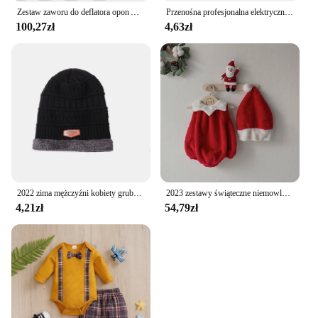
Zestaw zaworu do deflatora opon Auto-Stop (10-30 PSI) 4 PCS Przykręcane narzędzie do opon Pojazdy Motocykl Offroad 4x4 Zestaw narzędzi do opon
Przenośna profesjonalna elektryczna wiertarka do paznokci Narzędzia do manicure Zestaw wierteł do pedicure Rodzinny pilnik do paznokci Sprzęt do wiercenia paznokci
100,27zł
4,63zł
2022 zima mężczyźni kobiety gruba czapka typu Beanie czapka z dzianiny czapka zimowa czapka damska wełna szalik czapka kominiarka kapelusiki dziecięce zestaw
2023 zestawy świąteczne niemowlęce pluszowe ciepłe dziecięce pajacyki z czapką jesienną ubranka niemowlęce na zimę niemowlę pnącze śliczny dziecięcy kombinezon
4,21zł
54,79zł