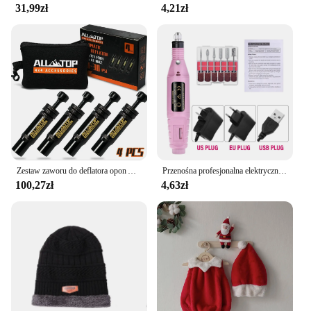
31,99zł
4,21zł
Zestaw zaworu do deflatora opon Auto-Stop (10-30 PSI) 4 PCS Przykręcane narzędzie do opon Pojazdy Motocykl Offroad 4x4 Zestaw narzędzi do opon
Przenośna profesjonalna elektryczna wiertarka do paznokci Narzędzia do manicure Zestaw wierteł do pedicure Rodzinny pilnik do paznokci Sprzęt do wiercenia paznokci
100,27zł
4,63zł