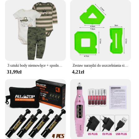
3 sztuki body niemowlęce + spodnie bawełniane ubrania dla noworodka chłopięcy letnie zestawy ubranie dla dziewczynki z motyli 0-24
Zestaw narzędzi do uszczelniania silikonu rozpórka uszczelniacza łopatka skrobak do płytek okiennych usuwanie krawędzi narzędzia budowlane w kuchni
31,99zł
4,21zł