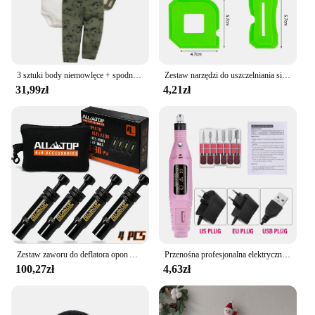
3 sztuki body niemowlęce + spodnie bawełniane ubrania dla noworodka chłopięcy letnie zestawy ubranie dla dziewczynki z motyli 0-24
Zestaw narzędzi do uszczelniania silikonu rozpórka uszczelniacza łopatka skrobak do płytek okiennych usuwanie krawędzi narzędzia budowlane w kuchni
31,99zł
4,21zł
Zestaw zaworu do deflatora opon Auto-Stop (10-30 PSI) 4 PCS Przykręcane narzędzie do opon Pojazdy Motocykl Offroad 4x4 Zestaw narzędzi do opon
Przenośna profesjonalna elektryczna wiertarka do paznokci Narzędzia do manicure Zestaw wierteł do pedicure Rodzinny pilnik do paznokci Sprzęt do wiercenia paznokci
100,27zł
4,63zł