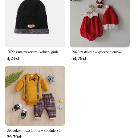
2022 zima mężczyźni kobiety gruba czapka typu Beanie czapka z dzianiny czapka zimowa czapka damska wełna szalik czapka kominiarka kapelusiki dziecięce zestaw
2023 zestawy świąteczne niemowlęce pluszowe ciepłe dziecięce pajacyki z czapką jesienną ubranka niemowlęce na zimę niemowlę pnącze śliczny dziecięcy kombinezon
4,21zł
54,79zł
Jednokolorowa kurtka + spodnie z nadrukiem w kratę z długim rękawem, bawełniany zestaw modowy, 0-18 miesięcy Noworodek chłopiec Wiosna i jesień Okrągły dekolt
29,79zł