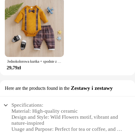
Jednokolorowa kurtka + spodnie z nadrukiem w kratę z długim rękawem, bawełniany zestaw modowy, 0-18 miesięcy Noworodek chłopiec Wiosna i jesień Okrągły dekolt
29,79zł
Zestawy i zestawy
Here are the products found in the
Specifications:
Material: High-quality ceramic
Design and Style: Wild Flowers motif, vibrant and
nature-inspired
Usage and Purpose: Perfect for tea or coffee, and as