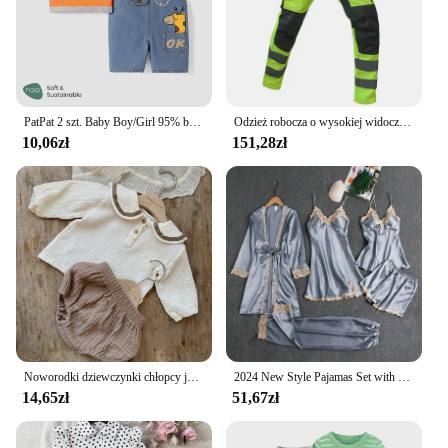
PatPat 2 szt. Baby Boy/Girl 95% bawełniana żyrafa denimowe fartuchy szorty i paski z krótkim rękawem Naia™Zestaw Tee
Odzież robocza o wysokiej widoczności Odzież zimowa Kombinezon Hi Vis Kurtka odblaskowa Wodoodporny zimowy i zestaw odblaskowych spodni roboczych z kieszeniami
10,06zł
151,28zł
Noworodki dziewczynki chłopcy jesień z pełnym rękawem granatowy kołnierzyk koszulki solidne spodnie do chleba niemowlę dzieci czysta komplet odzieży bawełnianej 2 sztuki
2024 New Style Pajamas Set with Bra Pads, Silk Sexy Strappy Golden Floral Five-Piece Pajamas Thin Homewear
14,65zł
51,67zł