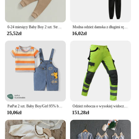
0-24 miesięcy Baby Boy 2 szt. Stroje z długim rękawem nadruk w paski Romper + zestaw spodni niemowlę chłopcy wiosna jesień ciepłe ubrania zestaw
Modna odzież damska z długimi rękawami sportowa garnitur Casual talia dwuczęściowa komplet
25,52zł
16,02zł
PatPat 2 szt. Baby Boy/Girl 95% bawełniana żyrafa denimowe fartuchy szorty i paski z krótkim rękawem Naia™Zestaw Tee
Odzież robocza o wysokiej widoczności Odzież zimowa Kombinezon Hi Vis Kurtka odblaskowa Wodoodporny zimowy i zestaw odblaskowych spodni roboczych z kieszeniami
10,06zł
151,28zł