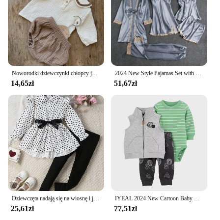
Noworodki dziewczynki chłopcy jesień z pełnym rękawem granatowy kołnierzyk koszulki solidne spodnie do chleba niemowlę dzieci czysta komplet odzieży bawełnianej 2 sztuki
2024 New Style Pajamas Set with Bra Pads, Silk Sexy Strappy Golden Floral Five-Piece Pajamas Thin Homewear
14,65zł
51,67zł
Dziewczęta nadają się na wiosnę i jesień, eleganckie i damskie piersi w kropki z przodu w kształcie parasola, długi top koszulowy + rajstopy + trzyczęściowy zestaw z paskiem
IYEAL 2024 New Cartoon Baby Fashion Children Newborn Sets for Baby Boy Girl Clothes Cotton Tops Jacket + Bodysuits + Pants 3PCS
25,61zł
77,51zł