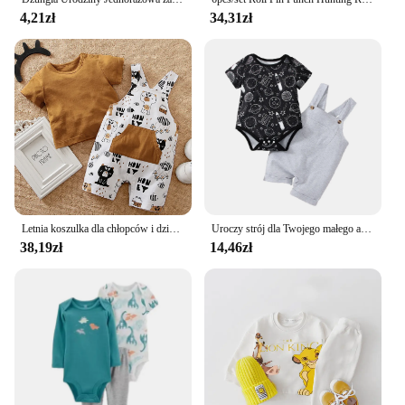
4,21zł
34,31zł
Letnia koszulka dla chłopców i dziewcząt z kreskówka niedźwiedź brunatny bawełnianym wygodny krótki rękaw z nadrukiem + spodnie w paski dwuczęściowy zestaw
Uroczy strój dla Twojego małego astronauty: Romper z nadruk kosmosu dla chłopców i solidna zestaw spodenek
38,19zł
14,46zł