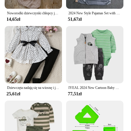
Noworodki dziewczynki chłopcy jesień z pełnym rękawem granatowy kołnierzyk koszulki solidne spodnie do chleba niemowlę dzieci czysta komplet odzieży bawełnianej 2 sztuki
2024 New Style Pajamas Set with Bra Pads, Silk Sexy Strappy Golden Floral Five-Piece Pajamas Thin Homewear
14,65zł
51,67zł
Dziewczęta nadają się na wiosnę i jesień, eleganckie i damskie piersi w kropki z przodu w kształcie parasola, długi top koszulowy + rajstopy + trzyczęściowy zestaw z paskiem
IYEAL 2024 New Cartoon Baby Fashion Children Newborn Sets for Baby Boy Girl Clothes Cotton Tops Jacket + Bodysuits + Pants 3PCS
25,61zł
77,51zł