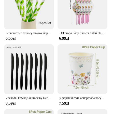
Jednorazowe zastawy stołowe imprezy w dżungli ustawiają dzikie papierowe talerze i kubki dla zwierząt Safari dla dzieci dekoracja urodzinowa Baby Shower
Dekoracja Baby Shower Safari dla dziewczynki różowy zwierzę z dżungli zastawa stołowa serwetka pod talerzyk do kubka baner dla jednego materiały urodzinowe
6,55zł
6,99zł
Zachodni kowbojski urodziny Decors wyścigowy koń talerz papierowy kubek serwetka dziki zachód przyjęcie urodzinowe jednorazowe zastawy stołowe Suppliesl
у формі квітки, одноразова посуда для вечеринки, обеденные тарелки с дикими цветами, чашки, набор салфеток, принадлежности для свадьбы, дня рождения
8,59zł
7,59zł