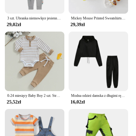
3 szt. Ubranka niemowlęce jesienne niemowlę noworodek ubranka body + spodnie zwierzęce strój niemowlęcy piżama czysta zestawy bawełniane kombinezon 0-24M
Mickey Mouse Printed Sweatshirts Sets Child New Style O-neck Hoodies +Trousers Baby Boys Casual Fashion Cartoon Gray Tracksuits
29,02zł
29,39zł
0-24 miesięcy Baby Boy 2 szt. Stroje z długim rękawem nadruk w paski Romper + zestaw spodni niemowlę chłopcy wiosna jesień ciepłe ubrania zestaw
Modna odzież damska z długimi rękawami sportowa garnitur Casual talia dwuczęściowa komplet
25,52zł
16,02zł