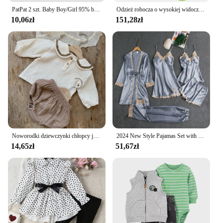
PatPat 2 szt. Baby Boy/Girl 95% bawełniana żyrafa denimowe fartuchy szorty i paski z krótkim rękawem Naia™Zestaw Tee
Odzież robocza o wysokiej widoczności Odzież zimowa Kombinezon Hi Vis Kurtka odblaskowa Wodoodporny zimowy i zestaw odblaskowych spodni roboczych z kieszeniami
10,06zł
151,28zł
Noworodki dziewczynki chłopcy jesień z pełnym rękawem granatowy kołnierzyk koszulki solidne spodnie do chleba niemowlę dzieci czysta komplet odzieży bawełnianej 2 sztuki
2024 New Style Pajamas Set with Bra Pads, Silk Sexy Strappy Golden Floral Five-Piece Pajamas Thin Homewear
14,65zł
51,67zł