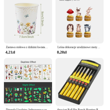
Zastawa stołowa z dzikimi kwiatami dekoracje na przyjęcie urodzinowe puchary z jednorazowe talerze i dzikimi kwiatami dziewczyna preferuje materiały weselne na przyjęcie Baby Shower
Leśna dekoracje urodzinowe motywu leśnego dzika impreza dostarcza balony na brzuszkowe na obrus z talerze papierowe zwierząt
4,21zł
8,20zł
Dżungla Urodziny Jednorazowa zastawa stołowa Dziki One Papierowe talerze Kubki Serwetki Obrus Safari Zwierzęta z dżungli Dekoracje imprez tematycznych
6pcs/set Roll Pin Punch Hunting Remover Pin Punch Tools Heavy Duty Pistol Accessory Dłuto Cone Punch Woodworking Drill Dłuto