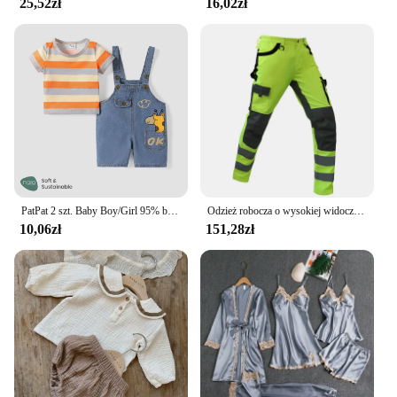
25,52zł
16,02zł
PatPat 2 szt. Baby Boy/Girl 95% bawełniana żyrafa denimowe fartuchy szorty i paski z krótkim rękawem Naia™Zestaw Tee
Odzież robocza o wysokiej widoczności Odzież zimowa Kombinezon Hi Vis Kurtka odblaskowa Wodoodporny zimowy i zestaw odblaskowych spodni roboczych z kieszeniami
10,06zł
151,28zł