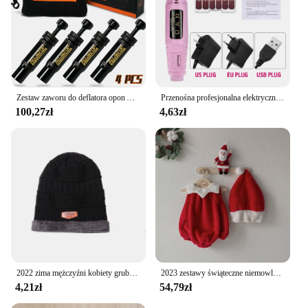
Zestaw zaworu do deflatora opon Auto-Stop (10-30 PSI) 4 PCS Przykręcane narzędzie do opon Pojazdy Motocykl Offroad 4x4 Zestaw narzędzi do opon
Przenośna profesjonalna elektryczna wiertarka do paznokci Narzędzia do manicure Zestaw wierteł do pedicure Rodzinny pilnik do paznokci Sprzęt do wiercenia paznokci
100,27zł
4,63zł
2022 zima mężczyźni kobiety gruba czapka typu Beanie czapka z dzianiny czapka zimowa czapka damska wełna szalik czapka kominiarka kapelusiki dziecięce zestaw
2023 zestawy świąteczne niemowlęce pluszowe ciepłe dziecięce pajacyki z czapką jesienną ubranka niemowlęce na zimę niemowlę pnącze śliczny dziecięcy kombinezon
4,21zł
54,79zł