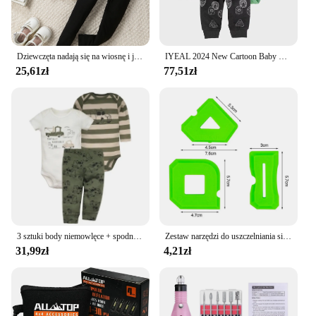
Dziewczęta nadają się na wiosnę i jesień, eleganckie i damskie piersi w kropki z przodu w kształcie parasola, długi top koszulowy + rajstopy + trzyczęściowy zestaw z paskiem
IYEAL 2024 New Cartoon Baby Fashion Children Newborn Sets for Baby Boy Girl Clothes Cotton Tops Jacket + Bodysuits + Pants 3PCS
25,61zł
77,51zł
3 sztuki body niemowlęce + spodnie bawełniane ubrania dla noworodka chłopięcy letnie zestawy ubranie dla dziewczynki z motyli 0-24
Zestaw narzędzi do uszczelniania silikonu rozpórka uszczelniacza łopatka skrobak do płytek okiennych usuwanie krawędzi narzędzia budowlane w kuchni
31,99zł
4,21zł