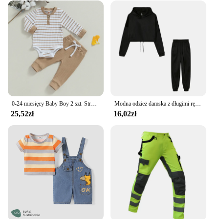
or as a corporate gift. The wholesale availability of
this set makes it a great option for vendors and
suppliers looking to add a touch of elegance to their
product offerings. Whether you're looking to gift a
single set or stock up for your retail store, this tea
set and dinnerware set is sure to impress.
0-24 miesięcy Baby Boy 2 szt. Stroje z długim rękawem nadruk w paski Romper + zestaw spodni niemowlę chłopcy wiosna jesień ciepłe ubrania zestaw
Modna odzież damska z długimi rękawami sportowa garnitur Casual talia dwuczęściowa komplet
25,52zł
16,02zł