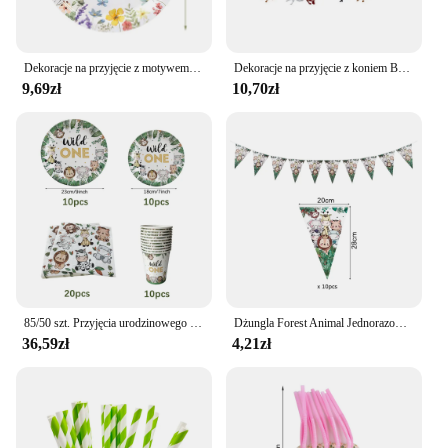
with your commitment to sustainability without
compromising on style or quality.
Dekoracje na przyjęcie z motywem dzikich kwiatów Jednorazowa zastawa stołowa Dzikie kwiaty Talerze do jadalni Kubki Zestaw serwetek Ślub Urodziny Party Supplies
Dekoracje na przyjęcie z koniem Banery urodzinowe z koniem Papierowe talerze Kubki Serwetki Happy Birthday Cake Toppers Horse Party Supplies
9,69zł
10,70zł
85/50 szt. Przyjęcia urodzinowego zwierząt w dżungli zestaw jednorazowe zastawy stołowe Safari w dżungli akcesoria na imprezę tematyczną dzikie papierowe talerze i kubki
Dżungla Forest Animal Jednorazowa zastawa stołowa na przyjęcie Dzikie dekoracje na przyjęcie urodzinowe Dzieci Baby Shower Safari Las Materiały na przyjęcie
36,59zł
4,21zł