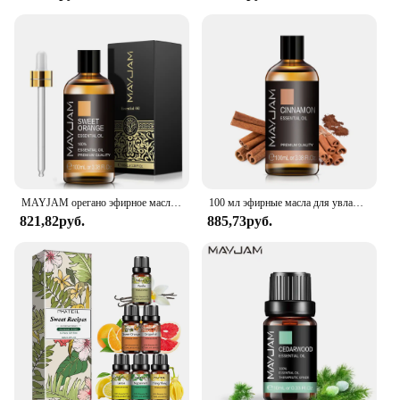
MAYJAM орегано эфирное масло ароматы нероли Helichrysum Copaiba куркума свимятная версия 2024 Новое ароматическое масло
100 мл эфирные масла для увлажнителя, Ароматический диффузор, свечи для изготовления ароматического масла лаванды, эвкалипта, розы, имбиря, Лемонграсса
821,82руб.
885,73руб.