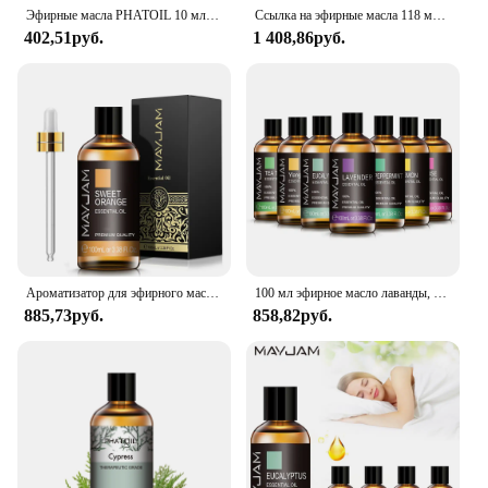
practices.
Эфирные масла PHATOIL 10 мл, чистые натуральные розы, для увлажнителей, диффузор, Йога, медитация, иланг, бергамот, лаванда, ваниль, розмарин
Ссылка на эфирные масла 118 мл/4 унции Высококачественное растительное масло для диффузора, очистителя, массажа, изготовления свечного мыла
402,51руб.
1 408,86руб.
Ароматизатор для эфирного масла ванильного эвкалипта, 100 мл
100 мл эфирное масло лаванды, чистые натуральные эфирные масла для помощи во время сна, расслабляющий диффузор, ароматическое масло, роза, бергамот, Ylang Ylang
885,73руб.
858,82руб.