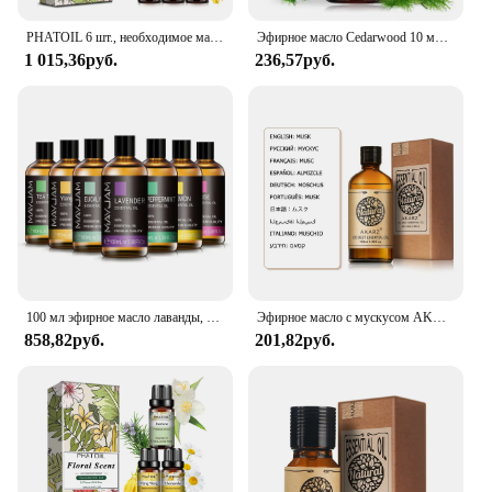
PHATOIL 6 шт., необходимое масло-10 мл, перечная мята, апельсин, грейпфрут, иланг, иланг, ванильное ароматическое масло для распылителя свечи, сделай сам
Эфирное масло Cedarwood 10 мл, чистые натуральные эфирные масла, ароматическое масло с диффузором из ветерии цитронеллы иланга
1 015,36руб.
236,57руб.
100 мл эфирное масло лаванды, чистые натуральные эфирные масла для помощи во время сна, расслабляющий диффузор, ароматическое масло, роза, бергамот, Ylang Ylang
Эфирное масло с мускусом AKARZ, натуральная ароматерапия, снятие нервного баланса, настроения, уход за телом и лицом, Мускусное масло
858,82руб.
201,82руб.