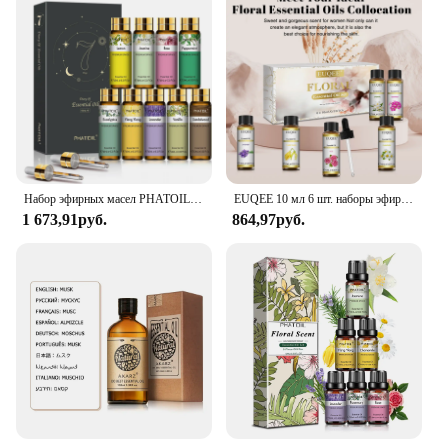
Набор эфирных масел PHATOIL, 9 шт., для диффузора-10 мл, лаванда, мята, эвкалипт, Ylang Ylang, ваниль, роза, жасмин, ароматические масла
EUQEE 10 мл 6 шт. наборы эфирных масел с цветочным рисунком Подарочная коробка Лаванда Роза Ylang Ylang Жасмин Гранина Ромашка Аромат для ароматерапии
1 673,91руб.
864,97руб.