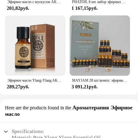
Эфирное масло с мускусом AKARZ, натуральная ароматерапия, снятие нервного баланса, настроения, уход за телом и лицом, Мускусное масло
PHATOIL 6 шт. набор эфирных масел цветов для ароматерапии-10 мл лаванда жасмин роза розмарин Ylang Ylang ромашка ароматические масла
201,82руб.
1 167,15руб.
Эфирное масло Ylang-Ylang AKARZ, натуральное масло, косметика, свеча, мыло, ароматы, изготовление DIY, запах, сырье, масло Ylang Ylang
MAYJAM 28 шт./компл. эфирные масла сандаловое дерево лемонграсс ваниль лимон Ylang Ylang лаванда цитронелла пачоли гераниль бергамот
289,27руб.
3 091,21руб.
Ароматерапия Эфирное
Here are the products found in the
масло
Specifications:
Material: Pure Ylang Ylang Essential Oil