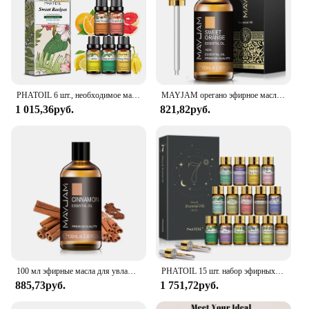
PHATOIL 6 шт., необходимое масло-10 мл, перечная мята, апельсин, грейпфрут, иланг, иланг, ванильное ароматическое масло для распылителя свечи, сделай сам
MAYJAM орегано эфирное масло ароматы нероли Helichrysum Copaiba куркума свимятная версия 2024 Новое ароматическое масло
1 015,36руб.
821,82руб.
100 мл эфирные масла для увлажнителя, Ароматический диффузор, свечи для изготовления ароматического масла лаванды, эвкалипта, розы, имбиря, Лемонграсса
PHATOIL 15 шт. набор эфирных масел для ароматерапии-5 мл лаванда ваниль бергамот Ylang лемонграсс мята Ароматические ароматические масла
885,73руб.
1 751,72руб.