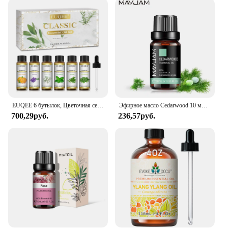
minimalist packaging ensures that the oil is
protected and ready for use when you are. The oil's
consistency allows for easy application, whether
you're diffusing it into the air or incorporating it
into your skincare routine. Its lightweight and
portable nature make it a convenient choice for
those on the go, ensuring that you can enjoy the
benefits of Ylang Ylang Essential Oil wherever you
are.
EUQEE 6 бутылок, Цветочная серия, необходимая деталь для изготовления диффузора свечей-розовая Лаванда иланг Жасмин герани ромашки
Эфирное масло Cedarwood 10 мл, чистые натуральные эфирные масла, ароматическое масло с диффузором из ветерии цитронеллы иланга
**Eco-Friendly & Sustainable**
700,29руб.
236,57руб.
As a conscious consumer, you can feel good about
your purchase as this Ylang Ylang Essential Oil is
sourced in an eco-friendly and sustainable manner.
The oil is extracted from the flowers of the Ylang
Ylang tree, ensuring that the plant's natural
resources are preserved for future generations. The
oil's purity is maintained through careful selection
and processing, ensuring that you receive a high-
quality product that aligns with your values. With
this essential oil, you can indulge in the benefits of
aromatherapy while supporting sustainable