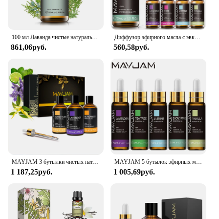
100 мл Лаванда чистые натуральные розы эфирные масла увлажнитель диффузор ваниль перечная мята гвоздики чайное дерево иланг лимонное ароматическое масло
Диффузор эфирного масла с эвкалиптом лаванды, ароматическое масло, 30 мл, жасмин, ваниль, сандаловое дерево, пачули, лимон, Йлен, Йлан, роза, ромашка
861,06руб.
560,58руб.
MAYJAM 3 бутылки чистых натуральных растений эфирные масла Лаванда бергамот иланг для распылителя Ароматических Свечей
MAYJAM 5 бутылок эфирных масел для увлажнителя уход за кожей Rose Patchouli Ylang, масло с ароматом лаванды и лимона
1 187,25руб.
1 005,69руб.