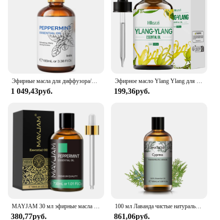
that you can offer your clients the best quality at
competitive prices, making it an attractive option
for those looking to stock up on essential oils for
their businesses or personal use. The long-lasting
fragrance and high-quality standards make this
essential oil a staple for anyone seeking to
incorporate the benefits of aromatherapy into their
lifestyle.
Эфирные масла для диффузора/увлажнителя/массажа/ароматерапии HIQILI 100 мл Ylang для изготовления свечей/мыла
Эфирное масло Ylang Ylang для массажа, душа, ухода за кожей, диффузии, релаксации, ароматерапии, увлажнителя, изготовления свечей
1 049,43руб.
199,36руб.
MAYJAM 30 мл эфирные масла ветивер Тимьян ваниль перечная мята иланг Жасмин эвкалипт для увлажнителя ароматизированной свечи
100 мл Лаванда чистые натуральные розы эфирные масла увлажнитель диффузор ваниль перечная мята гвоздики чайное дерево иланг лимонное ароматическое масло
380,77руб.
861,06руб.