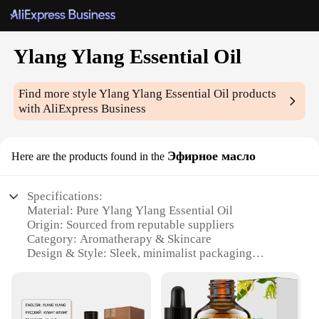
Ylang Ylang Essential Oil
Find more style
Ylang Ylang Essential Oil
products
with AliExpress Business
Эфирное масло
Here are the products found in the
Specifications:
Material: Pure Ylang Ylang Essential Oil
Origin: Sourced from reputable suppliers
Category: Aromatherapy & Skincare
Design & Style: Sleek, minimalist packaging
Usage & Purpose: Versatile for personal care and
home fragrance
Typical Adaptive Scenario: Suitable for use in spas,
salons, and personal care routines