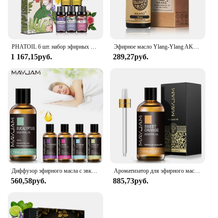
PHATOIL 6 шт. набор эфирных масел цветов для ароматерапии-10 мл лаванда жасмин роза розмарин Ylang Ylang ромашка ароматические масла
Эфирное масло Ylang-Ylang AKARZ, натуральное масло, косметика, свеча, мыло, ароматы, изготовление DIY, запах, сырье, масло Ylang Ylang
1 167,15руб.
289,27руб.
Диффузор эфирного масла с эвкалиптом лаванды, ароматическое масло, 30 мл, жасмин, ваниль, сандаловое дерево, пачули, лимон, Йлен, Йлан, роза, ромашка
Ароматизатор для эфирного масла ванильного эвкалипта, 100 мл
560,58руб.
885,73руб.