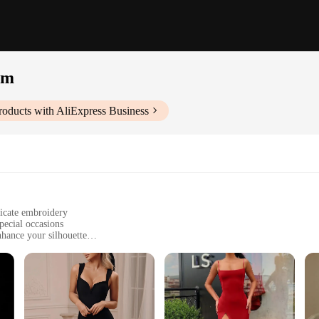
um
oducts with AliExpress Business
ricate embroidery
pecial occasions
nhance your silhouette
 flowing fabric
 a complete look
ess elegance, designed to captivate at any formal event. The dress's vibrant 