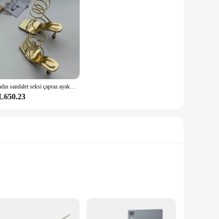
Kadın sandalet seksi çapraz ayak bileği Stiletto topuklu kadın slaytlar dar bant parti bayanlar ayakkabı kare ayak yüksek topuklu yaz 2023
L650.23