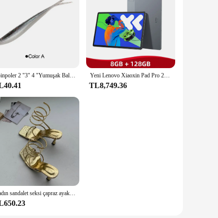
his dress provides a balance between modesty and allure,
crowd. The dress's design is complemented by a subtle yet
 types. The medium size offers a flattering silhouette,
rable fabric ensures that the dress maintains its shape and
Spinpoler 2 "3" 4 "Yumuşak Balıkçılık Lures Jerk Minnow Shad Damla Atış Yumuşak Yem Swimbait Bölünmüş Kuyruk Bas Alabalık Pike Walleye Pesca
Yeni Lenovo Xiaoxin Pad Pro 2025 MTK Boyut 8300 128 GB 256 GB Tablet 12.7 ''2.9 K Ekran 10200 mAh 45 W Şarj Android Tab ZUI 16
L40.41
TL8,749.36
eady to impress. Whether you're attending a wedding, a gala,
y and the option to purchase from vendors and suppliers make
Kadın sandalet seksi çapraz ayak bileği Stiletto topuklu kadın slaytlar dar bant parti bayanlar ayakkabı kare ayak yüksek topuklu yaz 2023
L650.23