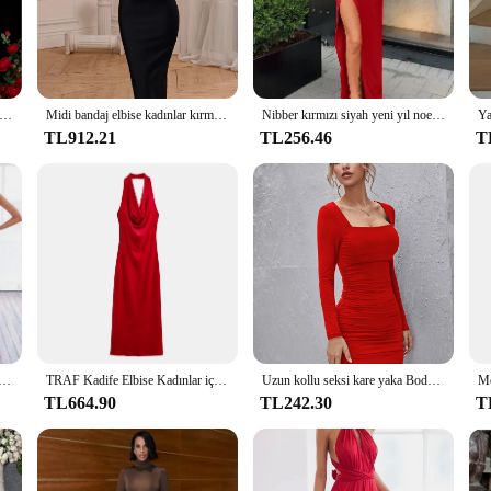
 their attire. The medium-length cut ensures that it is both flattering and appro
ce, it is also crafted with comfort in mind. The high-quality polyester blend
berlik Dize Dekoratif Bandaj Elbise Seksi Spagetti Kayışı Kırmızı Renk Sevgiliye uzun elbise Moda Parti vestidos
Midi bandaj elbise kadınlar kırmızı parti elbise Bodycon zarif seksi V şekilli spagetti kayışı akşam doğum günü kulübü kıyafet 2023 yaz
Nibber kırmızı siyah yeni yıl noel partisi uzun elbiseler kadın bahar temel bodycon lace up streç ince midi elbiseler femme
omfort. The dress is designed to accentuate your figure, making it an excellent
TL912.21
TL256.46
T
g headpiece, ensuring that you have everything you need to complete your lo
mers. Whether you're attending a wedding, a gala, or any other formal event, thi
ay Wrap cabrio Boho Maxi kulübü kırmızı elbise bandaj uzun elbise parti nedime Infinity Robe şezlong Femme
TRAF Kadife Elbise Kadınlar için Moda 2024 Sonbahar Kış Yeni Kırmızı Backless Fransız Zarif Parti Uzun Elbiseler Şık Kadın Akşam
Uzun kollu seksi kare yaka Bodycon Mini elbise kadınlar kırmızı kılıf pileli dantelli parti kıyafet kadın
TL664.90
TL242.30
T