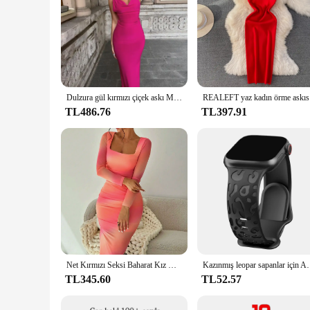
Dulzura gül kırmızı çiçek askı Maxi elbise kadınlar için Bodycon Backless seksi uzun elbise parti kulübü kıyafetler akşam doğum günü yaz
REALEFT y
TL486.76
TL397.91
Net Kırmızı Seksi Baharat Kız Kare Yaka Pileli Dar kesim Kademeli Değişim Örgü Elbise Sonbahar ve Kış Yeni Kalça Uzun Etek
Kazınmış leopar sapanlar için Apple saat bandı 10 46m
TL345.60
TL52.57