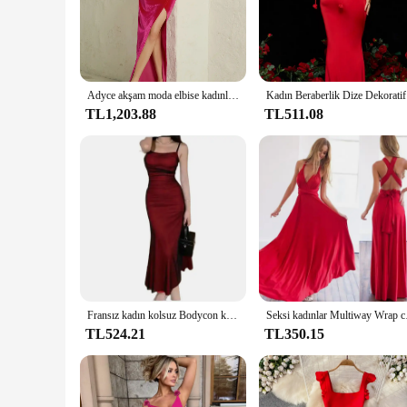
perfect for those who appreciate a touch of sophistication in
gatherings.
**Comfort Meets Style**
While the YMDUCH Formal Dress Red Medium is a statement pie
Adyce akşam moda elbise kadınlar zarif Maxi kulübü 2024 seksi yüksek bölünmüş gül kırmızı kadife akşam ünlü parti resmi elbiseler
Kadın Bera
you, ensuring that you can enjoy your event without any disc
sacrificing comfort.
TL1,203.88
TL511.08
**Complete Your Look**
Each YMDUCH Formal Dress Red Medium comes with a matchin
suppliers looking to offer a complete ensemble to their custo
Fransız kadın kolsuz Bodycon korse Maxi elbise şarap kırmızı spagetti kayışı dantelli zarif akşam parti uzun Vintage elbiseler
Seksi kadınlar Multiw
TL524.21
TL350.15