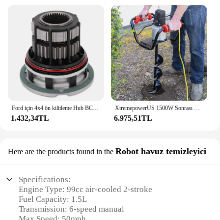
Ford için 4x4 ön kilitleme Hub BC3Z3B396B F250 Ford F450 F550 süper görev 2005-2016 4WD araba aksesuarları 1 adet
XtremepowerUS 1500W Sonrası Delik Kazıcı Toprak Burgu Delik Kazıcı Elektrikli Burgu Kazma Araçları with6 "Kazma Burgu Ucu Matkap Ucu Seti
1.432,34TL
6.975,51TL
Robot havuz temizleyici
Here are the products found in the
Specifications:
Engine Type: 99cc air-cooled 2-stroke
Fuel Capacity: 1.5L
Transmission: 6-speed manual
Max Speed: 50mph