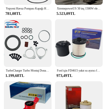
Yepyeni Havuz Pompası Kapağı Havuz Pompası Kapağı Yer Üstü Yüksek Kaliteli Malzeme Splapool Pureline Değiştirme İçin Kullanımı Pratik
XtremepowerUS 50 inç 1500W elektrikli eklemek şömine gömme w/uzaktan kumanda duvara monte gömme renkli alev alanı
781,08TL
5.523,09TL
TurboCharger Turbo Montaj Donanımı Conta Conta Kiti Ford 6.4L Powerstroke F-250 F-350 F-450 F-550 Süper Görev 2008 2009 2010
Ford için FD4615 yakıt su ayırıcı filtre 2011-2016 F-250 F-350 F-450 F-550 süper görev 6.7L V8 dizel Powerstroke BC3Z9N184B
1.199,68TL
973,49TL