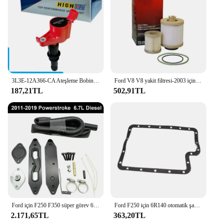
3L3E-12A366-CA Ateşleme Bobini Ford Expedition Explorer F150 F250 F350 Mustang Lincoln Navigator Mark 1120-29340 DG511
Ford V8 V8 yakit filtresi-2003 için FD4616 2007 F250 F250 F450 F550 süper görev alt kaldırıcı pompa filtresi ve üst yakıt kase filtresi
187,21TL
502,91TL
Ford için F250 F350 süper görev 6.7L Powerstroke dizel 2011 ~ 2019 soğutucu kiti
Ford F250 için 6R140 otomatik şanzıman filtresi bc3bca098b veya karter kapağı contası f6tz7ford 1a F-350 F-450 F-550 süper görev 2011-2017
2.171,65TL
363,20TL