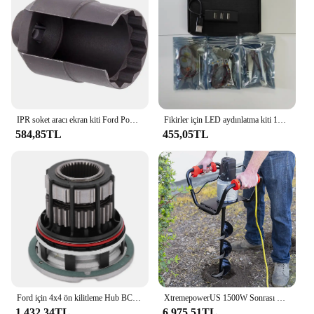
IPR soket aracı ekran kiti Ford Powerstroke 6.0L F-250 F-350 süper görev gezisi E-350-değiştirir 3C3Z9H529A, 904-415
Fikirler için LED aydınlatma kiti 10302 Optimus Prime Autobot yapı taşı tuğla uzaktan kumanda (sadece ışık yok model)
584,85TL
455,05TL
Ford için 4x4 ön kilitleme Hub BC3Z3B396B F250 Ford F450 F550 süper görev 2005-2016 4WD araba aksesuarları 1 adet
XtremepowerUS 1500W Sonrası Delik Kazıcı Toprak Burgu Delik Kazıcı Elektrikli Burgu Kazma Araçları with6 "Kazma Burgu Ucu Matkap Ucu Seti
1.432,34TL
6.975,51TL