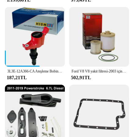
3L3E-12A366-CA Ateşleme Bobini Ford Expedition Explorer F150 F250 F350 Mustang Lincoln Navigator Mark 1120-29340 DG511
Ford V8 V8 yakit filtresi-2003 için FD4616 2007 F250 F250 F450 F550 süper görev alt kaldırıcı pompa filtresi ve üst yakıt kase filtresi
187,21TL
502,91TL