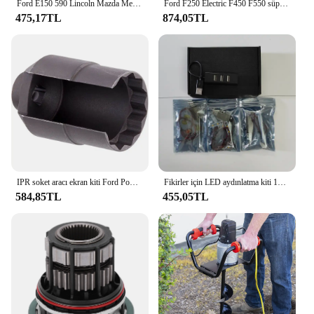
Ford E150 590 Lincoln Mazda Mercury için F150-F550-001 yakıt pompası sürücü modülü 6H1470 FD1002 4C2A-9D372-BA
Ford F250 Electric F450 F550 süper görev için elektrikli vakum pompası F650 excurgezi E-350 E-450 Dodge Ram 2500 3500 6C3Z2A451A
475,17TL
874,05TL
IPR soket aracı ekran kiti Ford Powerstroke 6.0L F-250 F-350 süper görev gezisi E-350-değiştirir 3C3Z9H529A, 904-415
Fikirler için LED aydınlatma kiti 10302 Optimus Prime Autobot yapı taşı tuğla uzaktan kumanda (sadece ışık yok model)
584,85TL
455,05TL