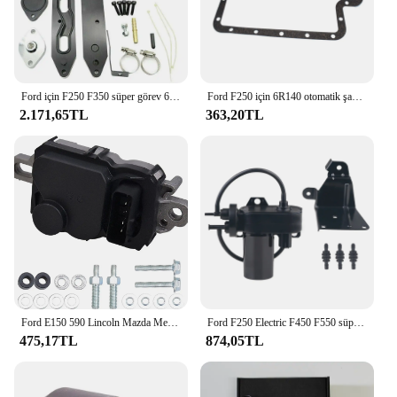
Ford için F250 F350 süper görev 6.7L Powerstroke dizel 2011 ~ 2019 soğutucu kiti
Ford F250 için 6R140 otomatik şanzıman filtresi bc3bca098b veya karter kapağı contası f6tz7ford 1a F-350 F-450 F-550 süper görev 2011-2017
2.171,65TL
363,20TL
Ford E150 590 Lincoln Mazda Mercury için F150-F550-001 yakıt pompası sürücü modülü 6H1470 FD1002 4C2A-9D372-BA
Ford F250 Electric F450 F550 süper görev için elektrikli vakum pompası F650 excurgezi E-350 E-450 Dodge Ram 2500 3500 6C3Z2A451A
475,17TL
874,05TL