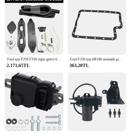
Ford için F250 F350 süper görev 6.7L Powerstroke dizel 2011 ~ 2019 soğutucu kiti
Ford F250 için 6R140 otomatik şanzıman filtresi bc3bca098b veya karter kapağı contası f6tz7ford 1a F-350 F-450 F-550 süper görev 2011-2017
2.171,65TL
363,20TL