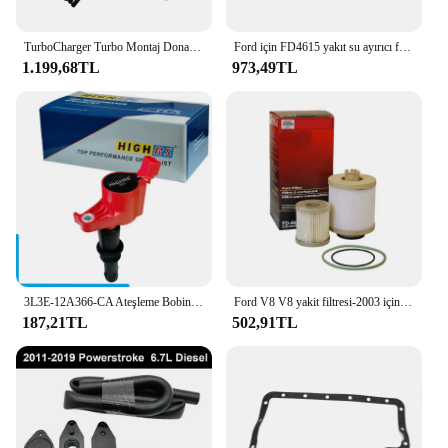
TurboCharger Turbo Montaj Donanımı Conta Conta Kiti Ford 6.4L Powerstroke F-250 F-350 F-450 F-550 Süper Görev 2008 2009 2010
Ford için FD4615 yakıt su ayırıcı filtre 2011-2016 F-250 F-350 F-450 F-550 süper görev 6.7L V8 dizel Powerstroke BC3Z9N184B
1.199,68TL
973,49TL
3L3E-12A366-CA Ateşleme Bobini Ford Expedition Explorer F150 F250 F350 Mustang Lincoln Navigator Mark 1120-29340 DG511
Ford V8 V8 yakit filtresi-2003 için FD4616 2007 F250 F250 F450 F550 süper görev alt kaldırıcı pompa filtresi ve üst yakıt kase filtresi
187,21TL
502,91TL