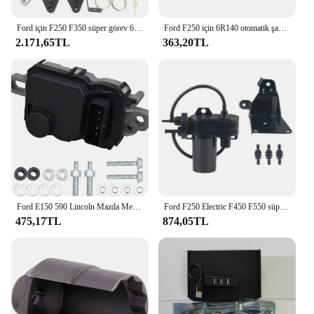
Ford için F250 F350 süper görev 6.7L Powerstroke dizel 2011 ~ 2019 soğutucu kiti
Ford F250 için 6R140 otomatik şanzıman filtresi bc3bca098b veya karter kapağı contası f6tz7ford 1a F-350 F-450 F-550 süper görev 2011-2017
2.171,65TL
363,20TL
Ford E150 590 Lincoln Mazda Mercury için F150-F550-001 yakıt pompası sürücü modülü 6H1470 FD1002 4C2A-9D372-BA
Ford F250 Electric F450 F550 süper görev için elektrikli vakum pompası F650 excurgezi E-350 E-450 Dodge Ram 2500 3500 6C3Z2A451A
475,17TL
874,05TL