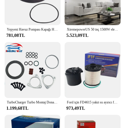
Yepyeni Havuz Pompası Kapağı Havuz Pompası Kapağı Yer Üstü Yüksek Kaliteli Malzeme Splapool Pureline Değiştirme İçin Kullanımı Pratik
XtremepowerUS 50 inç 1500W elektrikli eklemek şömine gömme w/uzaktan kumanda duvara monte gömme renkli alev alanı
781,08TL
5.523,09TL
TurboCharger Turbo Montaj Donanımı Conta Conta Kiti Ford 6.4L Powerstroke F-250 F-350 F-450 F-550 Süper Görev 2008 2009 2010
Ford için FD4615 yakıt su ayırıcı filtre 2011-2016 F-250 F-350 F-450 F-550 süper görev 6.7L V8 dizel Powerstroke BC3Z9N184B
1.199,68TL
973,49TL