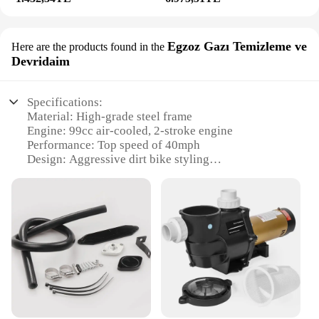
Egzoz Gazı Temizleme ve
Here are the products found in the
Devridaim
Specifications:
Material: High-grade steel frame
Engine: 99cc air-cooled, 2-stroke engine
Performance: Top speed of 40mph
Design: Aggressive dirt bike styling
Weight: Lightweight at 100lbs for easy handling
Safety: Includes a dual front hydraulic disc brake
system
Features:
**Unleash the Adventure**
The XtremepowerUS 99cc Dirt Bike is the ultimate
companion for those seeking an adrenaline-
pumping ride through rugged terrains. Designed for
off-road enthusiasts, this dirt bike boasts a robust
steel frame that ensures durability and stability