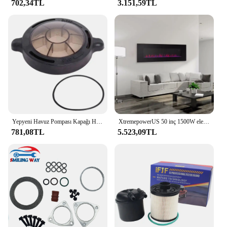
702,34TL
3.151,59TL
vendors and suppliers ensures accessibility for
those looking to stock up on quality dirt bikes for
sale. Embrace the thrill of the outdoors with the
XtremepowerUS 99cc Dirt Bike, a reliable
companion for all your off-road adventures.
Yepyeni Havuz Pompası Kapağı Havuz Pompası Kapağı Yer Üstü Yüksek Kaliteli Malzeme Splapool Pureline Değiştirme İçin Kullanımı Pratik
XtremepowerUS 50 inç 1500W elektrikli eklemek şömine gömme w/uzaktan kumanda duvara monte gömme renkli alev alanı
781,08TL
5.523,09TL