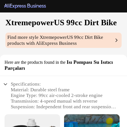
XtremepowerUS 99cc Dirt Bike
Find more style
XtremepowerUS 99cc Dirt Bike
products with AliExpress Business
Isı Pompası Su Isıtıcı
Here are the products found in the
Parçaları
Specifications:
Material: Durable steel frame
Engine Type: 99cc air-cooled 2-stroke engine
Transmission: 4-speed manual with reverse
Suspension: Independent front and rear suspension
Braking System: Hydraulic front and rear disc
brakes
Tires: 18-inch front and 16-inch rear knobby tires