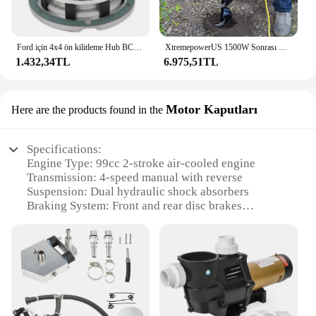
Ford için 4x4 ön kilitleme Hub BC3Z3B396B F250 Ford F450 F550 süper görev 2005-2016 4WD araba aksesuarları 1 adet
XtremepowerUS 1500W Sonrası Delik Kazıcı Toprak Burgu Delik Kazıcı Elektrikli Burgu Kazma Araçları with6 "Kazma Burgu Ucu Matkap Ucu Seti
1.432,34TL
6.975,51TL
Motor Kaputları
Here are the products found in the
Specifications:
Engine Type: 99cc 2-stroke air-cooled engine
Transmission: 4-speed manual with reverse
Suspension: Dual hydraulic shock absorbers
Braking System: Front and rear disc brakes
Tires: 18-inch knobby off-road tires
Weight Capacity: Up to 150 lbs (68 kg)
Fuel Capacity: 1.2 gallons (4.5 liters)
Features:
|Wholesale|Vendors|