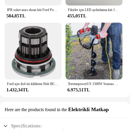
IPR soket aracı ekran kiti Ford Powerstroke 6.0L F-250 F-350 süper görev gezisi E-350-değiştirir 3C3Z9H529A, 904-415
Fikirler için LED aydınlatma kiti 10302 Optimus Prime Autobot yapı taşı tuğla uzaktan kumanda (sadece ışık yok model)
584,85TL
455,05TL
Ford için 4x4 ön kilitleme Hub BC3Z3B396B F250 Ford F450 F550 süper görev 2005-2016 4WD araba aksesuarları 1 adet
XtremepowerUS 1500W Sonrası Delik Kazıcı Toprak Burgu Delik Kazıcı Elektrikli Burgu Kazma Araçları with6 "Kazma Burgu Ucu Matkap Ucu Seti
1.432,34TL
6.975,51TL
Elektrikli Matkap
Here are the products found in the
Specifications: