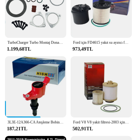
TurboCharger Turbo Montaj Donanımı Conta Conta Kiti Ford 6.4L Powerstroke F-250 F-350 F-450 F-550 Süper Görev 2008 2009 2010
Ford için FD4615 yakıt su ayırıcı filtre 2011-2016 F-250 F-350 F-450 F-550 süper görev 6.7L V8 dizel Powerstroke BC3Z9N184B
1.199,68TL
973,49TL
3L3E-12A366-CA Ateşleme Bobini Ford Expedition Explorer F150 F250 F350 Mustang Lincoln Navigator Mark 1120-29340 DG511
Ford V8 V8 yakit filtresi-2003 için FD4616 2007 F250 F250 F450 F550 süper görev alt kaldırıcı pompa filtresi ve üst yakıt kase filtresi
187,21TL
502,91TL