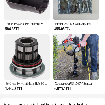
IPR soket aracı ekran kiti Ford Powerstroke 6.0L F-250 F-350 süper görev gezisi E-350-değiştirir 3C3Z9H529A, 904-415
Fikirler için LED aydınlatma kiti 10302 Optimus Prime Autobot yapı taşı tuğla uzaktan kumanda (sadece ışık yok model)
584,85TL
455,05TL
Ford için 4x4 ön kilitleme Hub BC3Z3B396B F250 Ford F450 F550 süper görev 2005-2016 4WD araba aksesuarları 1 adet
XtremepowerUS 1500W Sonrası Delik Kazıcı Toprak Burgu Delik Kazıcı Elektrikli Burgu Kazma Araçları with6 "Kazma Burgu Ucu Matkap Ucu Seti
1.432,34TL
6.975,51TL
Gazyağlı Isıtıcılar
Here are the products found in the