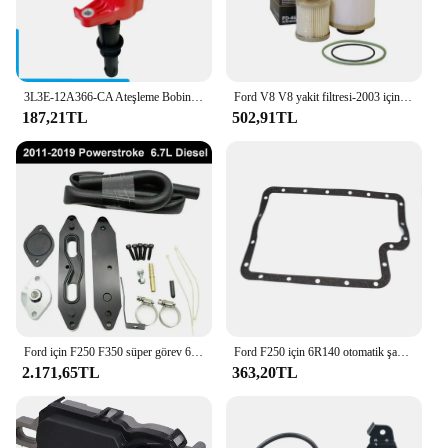
3L3E-12A366-CA Ateşleme Bobini Ford Expedition Explorer F150 F250 F350 Mustang Lincoln Navigator Mark 1120-29340 DG511
Ford V8 V8 yakit filtresi-2003 için FD4616 2007 F250 F250 F450 F550 süper görev alt kaldırıcı pompa filtresi ve üst yakıt kase filtresi
187,21TL
502,91TL
Ford için F250 F350 süper görev 6.7L Powerstroke dizel 2011 ~ 2019 soğutucu kiti
Ford F250 için 6R140 otomatik şanzıman filtresi bc3bca098b veya karter kapağı contası f6tz7ford 1a F-350 F-450 F-550 süper görev 2011-2017
2.171,65TL
363,20TL