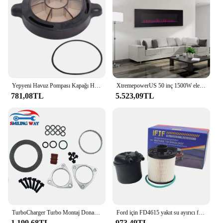
you're a vendor looking to stock up on wholesale
dirt bikes or an individual seeking a high-
performance set, the XtremepowerUS 99cc Dirt
Bike is an excellent choice for all.
Yepyeni Havuz Pompası Kapağı Havuz Pompası Kapağı Yer Üstü Yüksek Kaliteli Malzeme Splapool Pureline Değiştirme İçin Kullanımı Pratik
XtremepowerUS 50 inç 1500W elektrikli eklemek şömine gömme w/uzaktan kumanda duvara monte gömme renkli alev alanı
781,08TL
5.523,09TL
TurboCharger Turbo Montaj Donanımı Conta Conta Kiti Ford 6.4L Powerstroke F-250 F-350 F-450 F-550 Süper Görev 2008 2009 2010
Ford için FD4615 yakıt su ayırıcı filtre 2011-2016 F-250 F-350 F-450 F-550 süper görev 6.7L V8 dizel Powerstroke BC3Z9N184B
1.199,68TL
973,49TL