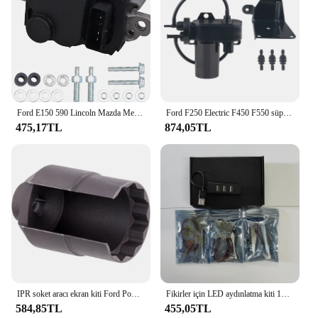
Ford E150 590 Lincoln Mazda Mercury için F150-F550-001 yakıt pompası sürücü modülü 6H1470 FD1002 4C2A-9D372-BA
Ford F250 Electric F450 F550 süper görev için elektrikli vakum pompası F650 excurgezi E-350 E-450 Dodge Ram 2500 3500 6C3Z2A451A
475,17TL
874,05TL
IPR soket aracı ekran kiti Ford Powerstroke 6.0L F-250 F-350 süper görev gezisi E-350-değiştirir 3C3Z9H529A, 904-415
Fikirler için LED aydınlatma kiti 10302 Optimus Prime Autobot yapı taşı tuğla uzaktan kumanda (sadece ışık yok model)
584,85TL
455,05TL