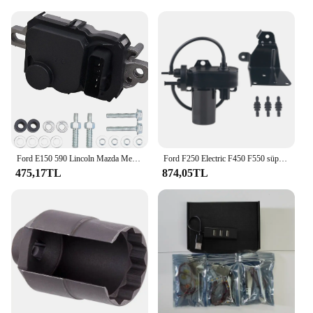
Ford E150 590 Lincoln Mazda Mercury için F150-F550-001 yakıt pompası sürücü modülü 6H1470 FD1002 4C2A-9D372-BA
Ford F250 Electric F450 F550 süper görev için elektrikli vakum pompası F650 excurgezi E-350 E-450 Dodge Ram 2500 3500 6C3Z2A451A
475,17TL
874,05TL