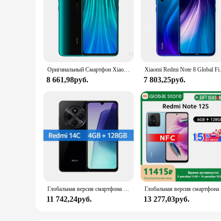
Оригинальный Смартфон Xiaomi Redmi Note 8 Pro, телефон, 8 ГБ, 128 ГБ, сотовый телефон Android, мобильный телефон с двумя SIM-картами, глобальная прошивка, 4G
Xiaomi Redmi Note 8 Global Firmw
8 661,98руб.
7 803,25руб.
Глобальная версия смартфона Xiaomi Redmi 14C MediaTek Helio G81-Ultra 50MP AI двойная камера 6,88 "120 Гц дисплей HyperOS 5160 мАч
Глобальная в
11 742,24руб.
13 277,03руб.