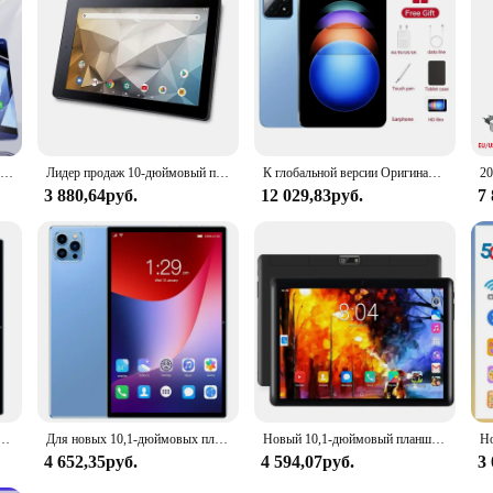
Планшет Original Pad 8 Pro, 10,1 дюйма, Android 13, Snapdragon 8gen2, 16 ГБ + 1024 ГБ, 10000 мАч
Лидер продаж 10-дюймовый планшет RCT6 Android 10, 2 ГБ ОЗУ + 32 ГБ/16 ГБ ПЗУ, четырехъядерный IPS-экран MT8167, двойная камера с Wi-Fi
К глобальной версии Оригинальный планшет Xioami Pad 6S Pro 11 дюймов HD 4K Android 14 16 ГБ + 1 Т 20000 мАч 5G Dual SIM Bluetooth WiFi GPS
3 880,64руб.
12 029,83руб.
7
й ПК Google Play Octa Core Двойная камера Двойная SIM-камера 3G Телефонный звонок Планшеты Bluetooth Wi-Fi 4 ГБ + 64 ГБ
Для новых 10,1-дюймовых планшетов, восьмиядерный телефонный звонок 3G, две SIM-карты, две камеры, 4 + 64 ГБ, Android 11, Google Play, Wi-Fi, Bluetooth, глобальный
Новый 10,1-дюймовый планшетный ПК Android Google Play с двумя камерами Восьмиядерный процессор с двумя SIM-картами Телефонные вызовы Планшеты Bluetooth Wi-Fi 4 ГБ ОЗУ 64 ГБ
4 652,35руб.
4 594,07руб.
3