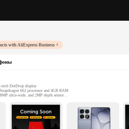
ucts with AliExpress Business
ефоны
7-inch DotDrop display
m Snapdragon 662 processor and 4GB RAM
 8MP ultra-wide, and 2MP depth sensor
memory up to 512GB
ing support