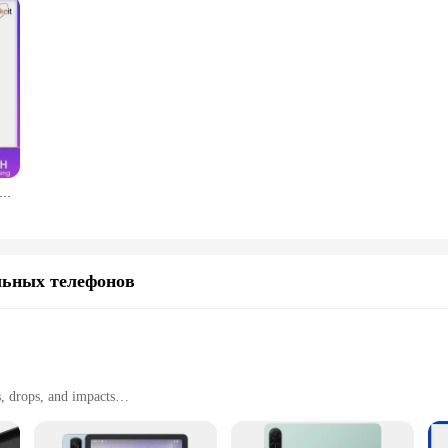
ншета 8-дюймовый планшетный ПК Android 13 800*1280 HD IPS-экран Wi-Fi Двойная камера 4 ГБ 32 ГБ Дешевый планшет для детей и взрослых
льных телефонов
, drops, and impacts
d outdoor activities
mi Note 9S perfectly