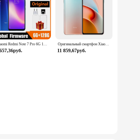
Xiaomi Redmi Note 7 Pro 6G 128G Глобальная версия Смартфон Android Бесплатный адаптер сообщений Глобальный телефон
Оригинальный смартфон Xiaomi Redmi Note 9 Pro NFC 8 ГБ 256 ГБ 5G с двумя SIM-картами 6,67 дюйма 108 МП + 16 МП восьмиядерный мобильный телефон Android Global Rom
 657,36руб.
11 859,67руб.