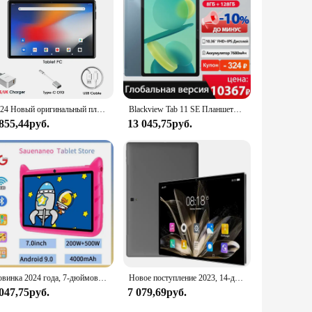
2024 Новый оригинальный планшет Global Pad 4G LTE, восьмиядерный планшетный ПК Android 12, компьютер, двойная SIM-карта, телефонный звонок, WIFI, Bluetooth
Blackview Tab 11 SE Планшеты 10,36-дюймовый дисплей FHD Unisoc T606 Восьмиядерный процессор Dual 4G LET GPS 8 ГБ ОЗУ 128 ГБ ПЗУ Android 12 Планшетов ПК
 855,44руб.
13 045,75руб.
Новинка 2024 года, 7-дюймовый детский планшет с Wi-Fi, четырехъядерный процессор, 4 ГБ ОЗУ, 64 ГБ ПЗУ, игра, образование, детский подарок, Android 9,0
Новое поступление 2023, 14-дюймовый 10-ядерный планшет Android 13,0, Google Play, Двойная сеть 4G/телефон, GPS, Bluetooth, WiFi, планшеты, 16 ГБ ОЗУ, 1 ТБ ПЗУ
 047,75руб.
7 079,69руб.