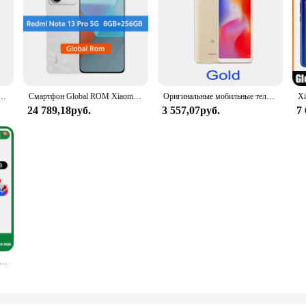
are Смартфон с чехлом для телефона Оригинальный Android-телефон Аккумулятор 4000 мАч Quad Cmaera
Смартфон Global ROM Xiaomi Redmi Note 13 Pro Snapdragon 7S Gen 2, 6,67 дюйма, 1,5 тыс. Дисплей, 200 МП, OIS-камера, 67 Вт, зарядка, 5100 мАч
Оригинальные мобильные телефоны Xiaomi Redmi 7, 4 ГБ, 64 ГБ, глобальная версия, мобильный телефон Google Play Android, отпечаток пальца, бесплатный подарок
24 789,18руб.
3 557,07руб.
7
ерсия смартфона Xiaomi Redmi Note 12S MTK Helio G96 108MP камера 5000 мАч 90 Гц 6,43 дюйма AMOLED точечный дисплей 33 Вт быстрая зарядка