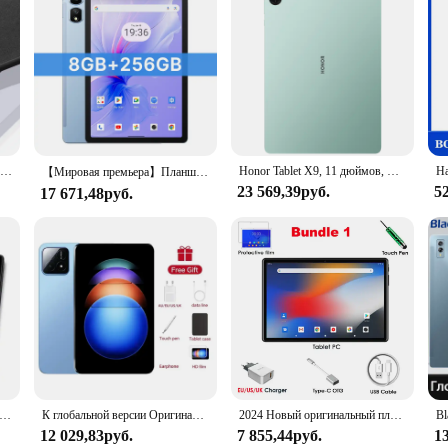
essory for anyone looking to safeguard their device from the rigors of daily l
t scratches, drops, and impacts. Its sleek, modern design features a matte finish 
st.
door activities, this case is designed to keep up with your lifestyle. Its preci
Для XiaoMi RedMi Note 9 9s Pro 10 11 11S 10s 10T 9T 8 8T 7 Pro 9A 9C 10C Poco X3 F3 Мягкий однотонный чехол Candy Cover Жидкий силиконовый чехол
Honor Tablet X9, 11 дюймов, WIFI, восьмиядерный процессор Snapdragon 680, 8300 мАч, цельнометаллический корпус
ain accessible. The case's lightweight nature adds minimal bulk to your device,
【Мировая премьера】Планшет Blackview Tab 16 Pro 2024 года выпуска, 8 ГБ + 256 ГБ, 11-дюймовый дисплей FHD+, Android 14, Widevine L1, аккумулятор емкостью 7700 мАч
23 569,39руб.
5
17 671,48руб.
only a reliable accessory but also a smart investment for those looking to resell
ers of this popular smartphone model. The case's design is thoughtfully consid
 Xiaomi Redmi Note 9S owner's collection, offering both style and substance.
ж 10-дюймовый планшет RCT6 Android 10, 2 ГБ ОЗУ + 32 ГБ/16 ГБ ПЗУ, четырехъядерный IPS-экран MT8167, двойная камера с Wi-Fi
К глобальной версии Оригинальный планшет Xioami Pad 6S Pro 11 дюймов HD 4K Android 14 16 ГБ + 1 Т 20000 мАч 5G Dual SIM Bluetooth WiFi GPS
2024 Новый оригинальный планшет Global Pad 4G LTE, восьмиядерный планшетный ПК Android 12, компьютер, двойная SIM-карта, телефонный звонок, WIFI, Bluetooth
12 029,83руб.
7 855,44руб.
1