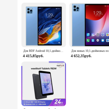
Для BDF Android 10,1-дюймовый планшетный ПК Google Play Octa Core Двойная камера Двойная SIM-камера 3G Телефонный звонок Планшеты Bluetooth Wi-Fi 4 ГБ + 64 ГБ
Для новых 10,1-дюймовых пла
4 415,85руб.
4 652,35руб.