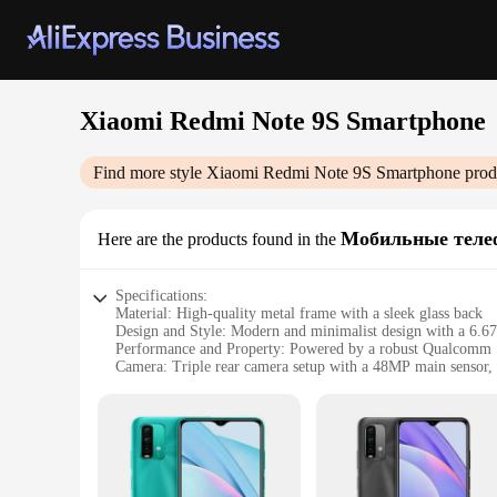
Xiaomi Redmi Note 9S Smartphone
Find more style
Xiaomi Redmi Note 9S Smartphone
prod
Мобильные тел
Here are the products found in the
Specifications:
Material: High-quality metal frame with a sleek glass back
Design and Style: Modern and minimalist design with a 6.6
Performance and Property: Powered by a robust Qualcom
Camera: Triple rear camera setup with a 48MP main sensor,
Storage: Spacious 64GB internal storage with expandable 
Battery: Long-lasting 6000mAh battery with 18W fast charg
Features:
|Wholesale|Vendors|
**Unmatched Performance and Durability**