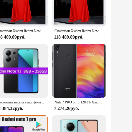
e, ensuring it can withstand the rigors of daily use. The
napdragon 662 processor, which is paired with 4GB RAM,
an 8MP ultra-wide lens, and a 2MP depth sensor, allowing
Смартфон Xiaomi Redmi New скоро прибывает
Смартфон Xiaomi Redmi New скоро прибывает
s. The front-facing camera is not left behind, with a 13MP
18 489,89руб.
118 489,89руб.
storage, which can be expanded up to 512GB via a microSD
battery keeps you powered throughout the day, and with
edmi Note 9S is the perfect smartphone for all your needs.
Глобальная версия смартфона Xiaomi Redmi Note 13, Snapdragon ® 685 108MP камера AMOLED-дисплей 120 Гц, зарядка 33 Вт, аккумулятор 5000 мАч
Note 7 PRO 6 ГБ 128 ГБ Xiaomi Redmi оригинальный смартфон Snapdragon 660AIE Android мобильный телефон 48.0MP + 5,0MP задняя камера мобильный телефон
8 384,32руб.
7 274,26руб.