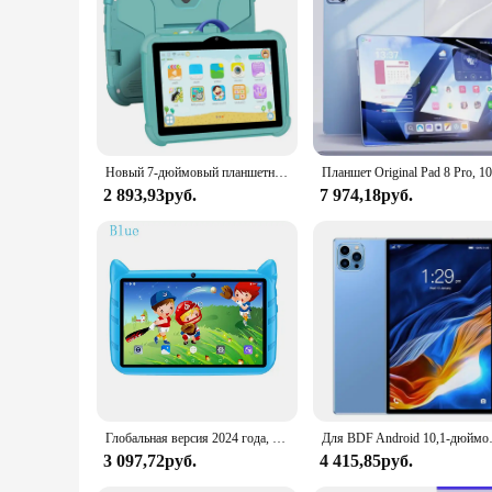
Новый 7-дюймовый планшетный ПК с Wi-Fi 5G для детей, лучшие подарки, Android, детские игры, образовательные обучающие планшеты, четырехъядерный процессор, 4 ГБ ОЗУ, 64 ГБ
2 893,93руб.
7 974,18руб.
Глобальная версия 2024 года, 7-дюймовые детские планшеты, четырехъядерный процессор, 4 ГБ ОЗУ, 64 ГБ ПЗУ, Android, обучающий образовательный планшет, двойная камера, 4000 мАч
Для BDF Android 10,1-дюймовый планшетны
3 097,72руб.
4 415,85руб.