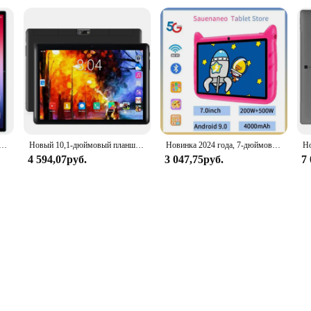
ншетов, восьмиядерный телефонный звонок 3G, две SIM-карты, две камеры, 4 + 64 ГБ, Android 11, Google Play, Wi-Fi, Bluetooth, глобальный
Новый 10,1-дюймовый планшетный ПК Android Google Play с двумя камерами Восьмиядерный процессор с двумя SIM-картами Телефонные вызовы Планшеты Bluetooth Wi-Fi 4 ГБ ОЗУ 64 ГБ
Новинка 2024 года, 7-дюймовый детский планшет с Wi-Fi, четырехъядерный процессор, 4 ГБ ОЗУ, 64 ГБ ПЗУ, игра, образование, детский подарок, Android 9,0
4 594,07руб.
3 047,75руб.
7