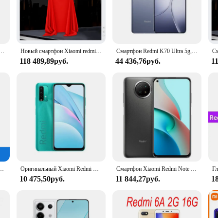
ched performance and durability. The device is encased in a robust metal fram
 also provides a comfortable grip. The smartphone is powered by a Qualcomm S
asks.
nts with clarity. The triple rear camera setup includes a 48MP main sensor, 
9/9T 6 ГБ 128 ГБ Global Rom, аккумулятор 6000 мАч, восьмиядерный процессор Snapdragon 662, 48 МП, разблокированная камера
Новый смартфон Xiaomi redmi отключается скоро
Смартфон Redmi K70 Ultra 5g, размер процессора, экран 9300+, 6,67 дюйма, 120 Вт, 5500 мАч, HyperOS, Android, используемый телефон
ring landscapes or portraits, the camera system delivers sharp and vivid image
118 489,89руб.
44 436,76руб.
1
ace for your memories. The smartphone comes with a spacious 64GB internal 
d apps without worrying about running out of space. The long-lasting 6000mAh 
eded. Whether you're a student, a professional, or a casual user, the Xiaomi R
y 6100 + емкость аккумулятора 5000 мАч, камера 50 МП, оригинальный бывший в употреблении телефон
Оригинальный Xiaomi Redmi Note 9/9T, 6 ГБ, 128 ГБ, глобальная прошивка, Аккумулятор 6000 мАч, Восьмиядерный процессор Snapdragon 662, камера 48 МП, разблокированный смартфон 4G
Смартфон Xiaomi Redmi Note 9 с глобальной прошивкой, 18 Вт, проводная зарядка, две SIM-карты
10 475,50руб.
11 844,27руб.
1