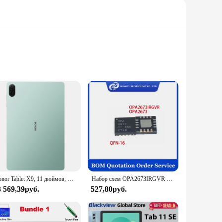
complement its durability. Made from premium tempered
re that your smartphone remains pristine, even in the face of
ts provide a reliable shield against potential damage.
it includes all the necessary tools, ensuring a bubble-free
dmi Note 9S perfectly, offering a seamless integration with
Honor Tablet X9, 11 дюймов, WIFI, восьмиядерный процессор Snapdragon 680, 8300 мАч, цельнометаллический корпус
Набор схем OPA2673IRGVR OPA2673, набор микросхем OPA2673IRGVT, OPA2673IRGVT IC OPAMP, чипсет КФА 2, 16VQFN, в наличии, 5 - 10 шт.
3 569,39руб.
527,80руб.
d to withstand the rigors of daily use, making them a smart
d to last. The sets are available in wholesale quantities,
n be assured that your Xiaomi Redmi Note 9S will remain in