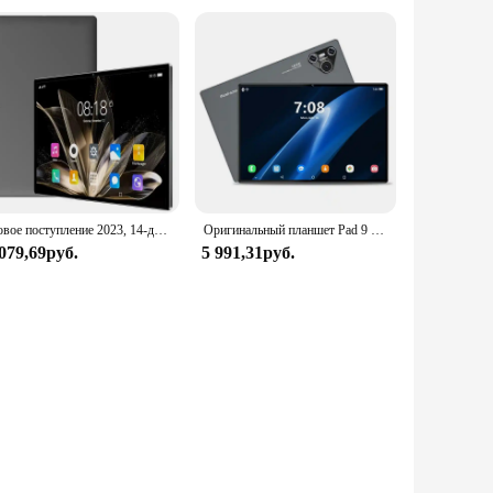
Новое поступление 2023, 14-дюймовый 10-ядерный планшет Android 13,0, Google Play, Двойная сеть 4G/телефон, GPS, Bluetooth, WiFi, планшеты, 16 ГБ ОЗУ, 1 ТБ ПЗУ
Оригинальный планшет Pad 9 Pro 10,1 дюйма Android 13 Snapdragon 8gen2 Xioami Global 16 ГБ + 1024 ГБ 10000 мАч 5G Dual SIM WIFI HD-экран
 079,69руб.
5 991,31руб.