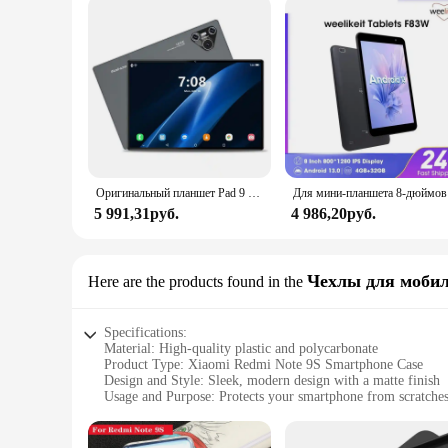
Оригинальный планшет Pad 9 Pro 10,1 дюйма Android 13 Snapdragon 8gen2 Xioami Global 16 ГБ + 1024 ГБ 10000 мАч 5G Dual SIM WIFI HD-экран
Для мини-пла
5 991,31руб.
4 986,20руб.
Чехлы для моби
Here are the products found in the
Specifications:
Material: High-quality plastic and polycarbonate
Product Type: Xiaomi Redmi Note 9S Smartphone Case
Design and Style: Sleek, modern design with a matte finish
Usage and Purpose: Protects your smartphone from scratches
Typical Adaptive Scenario: Ideal for everyday use, travel, an
Shape and Size: Precision-engineered to fit the Xiaomi Red