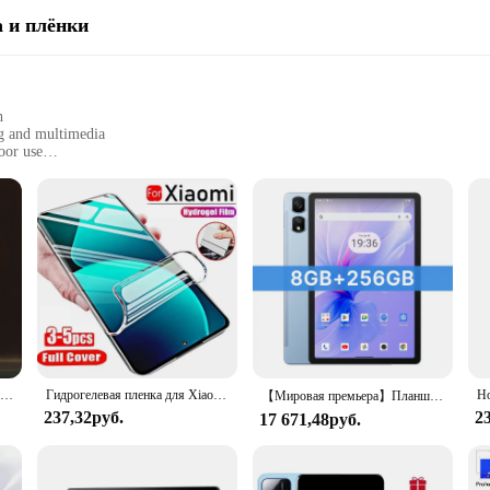
 и плёнки
h
ng and multimedia
oor use
 handle, with a full set included
f, ensuring device protection
rformance and style, and the protective glass and film sets are designed to 
otection for your device. The scratch-resistant and shatter-proof properties ensu
ing, watching videos, or browsing the internet, the protective glass and film se
asy application, allowing you to quickly and securely cover your device. The k
aintaining its functionality. The glass and film sets are tailored to fit the Re
artphone remains both protected and stylish.
4 шт. закаленное стекло для Xiaomi Redmi Note 10 8 7 9s 9 Pro защита для экрана для Poco X3 M3 X3 Pro NFC F3 полное защитное стекло
Гидрогелевая пленка для Xiaomi Redmi Note 12 11 10 9 8 Pro Plus 5G 11S 10S 9S 8T 7, Защитная пленка для экрана Redmi 10 10C 9 9A 9T 9C, 3-5 шт.
【Мировая премьера】Планшет Blackview Tab 16 Pro 2024 года выпуска, 8 ГБ + 256 ГБ, 11-дюймовый дисплей FHD+, Android 14, Widevine L1, аккумулятор емкостью 7700 мАч
237,32руб.
2
17 671,48руб.
protection; they are also about longevity. The glass and film sets are designe
 a casual user or a heavy smartphone user, these protective covers are engineere
oking to offer reliable protection to their customers. With these sets, you ca