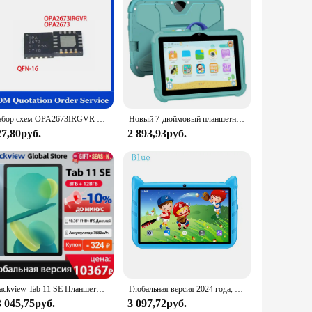
ife. Crafted from a robust blend of high-quality plastic
that not only looks stylish but also provides a secure grip,
se dimensions are tailored to fit the Xiaomi Redmi Note 9S
Набор схем OPA2673IRGVR OPA2673, набор микросхем OPA2673IRGVT, OPA2673IRGVT IC OPAMP, чипсет КФА 2, 16VQFN, в наличии, 5 - 10 шт.
Новый 7-дюймовый планшетный ПК с Wi-Fi 5G для детей, лучшие подарки, Android, детские игры, образовательные обучающие планшеты, четырехъядерный процессор, 4 ГБ ОЗУ, 64 ГБ
 allowing you to carry it comfortably in your pocket or bag
27,80руб.
2 893,93руб.
 or distribute smartphone cases. Its compatibility with the
ered, with the user in mind, providing a balance between
Blackview Tab 11 SE Планшеты 10,36-дюймовый дисплей FHD Unisoc T606 Восьмиядерный процессор Dual 4G LET GPS 8 ГБ ОЗУ 128 ГБ ПЗУ Android 12 Планшетов ПК
Глобальная версия 2024 года, 7-дюймовые детские планшеты, четырехъядерный процессор, 4 ГБ ОЗУ, 64 ГБ ПЗУ, Android, обучающий образовательный планшет, двойная камера, 4000 мАч
3 045,75руб.
3 097,72руб.