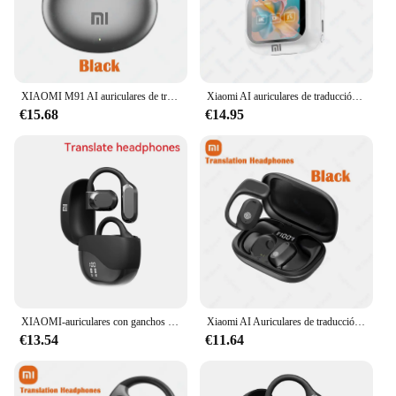
XIAOMI M91 AI auriculares de traducción Bluetooth auriculares inalámbricos Clip de oreja auriculares ENC auriculares con cancelación de ruido con micrófono
Xiaomi AI auriculares de traducción LX-10 auriculares intrauditivos inalámbricos Bluetooth TWS con micrófono auriculares deportivos estéreo Hifi
€15.68
€14.95
XIAOMI-auriculares con ganchos para las orejas, traductor de 114 idiomas, Bluetooth 5,3, táctiles inteligentes, con reducción de ruido
Xiaomi AI Auriculares de traducción GT280 Auriculares de traducción de 144 idiomas en tiempo real 4 traducciones Reducción de ruido inalámbrica
€13.54
€11.64