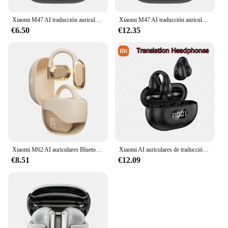
Xiaomi M47 AI traducción auriculares inalámbricos Bluetooth carga cancelación de ruido traducción AI en tiempo Real con micrófono
Xiaomi M47 AI traducción auriculares inalámbricos Bluetooth carga cancelación de ruido traducción AI en tiempo Real con micrófono
€6.50
€12.35
Xiaomi M62 AI auriculares Bluetooth TWS suspensión táctil traducción auriculares Ultra claros llamada de idioma auriculares deportivos impermeables
Xiaomi AI auriculares de traducción 1447 idiomas impermeable reducción de ruido traducción abierta AI traducción Clip-on auriculares
€8.51
€12.09