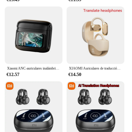
Xiaomi ANC-auriculares inalámbricos con Bluetooth, cascos con traducción, Control de pantalla táctil inteligente, reducción activa de ruido, intrauditivos
XIAOMI Auriculares de traducción inalámbricos AI Dispositivo de traducción de idiomas de traducción inteligente 144 idiomas Auriculares Bluetooth 5,4
€12.57
€14.50