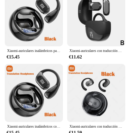
Xiaomi-auriculares inalámbricos para traducción de idiomas, cascos para traducción compatibles con Bluetooth, batería de larga duración para viajes y negocios
Xiaomi-auriculares con traducción AI para viajes de negocios, cascos Bluetooth en tiempo Real 5,4, gancho para la oreja con traducción de voz instantánea bidireccional
€15.45
€11.62
Xiaomi-auriculares inalámbricos con Bluetooth para traducción, cascos con traducción de idiomas, batería de larga duración para viajes y negocios
Xiaomi-auriculares con traducción en tiempo Real, cascos inalámbricos con Bluetooth, 144 idiomas, voz, resistentes al agua
€15.45
€11.59