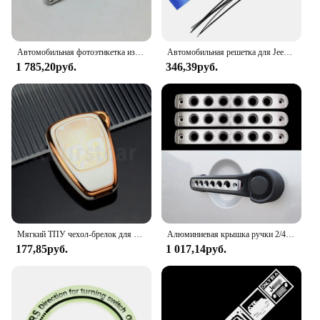
Автомобильная фотоэтикетка из алюминия с эмблемой сахара, значок-наклейка для Jeep Wrangler 2007-2013 Sahara Fender, боковой автомобильный Стайлинг
Автомобильная решетка для Jeep WRANGLER WILLYS TRAIL HAWK RUBICON декоративный ремень COMPASS COMMANDER CHEROKEE аксессуары
1 785,20руб.
346,39руб.
Мягкий ТПУ чехол-брелок для Jeep Wrangler Compass свобода патриота Chrysler 300 PT Dodge JCUV Caliber Nitro автомобильный брелок
Алюминиевая крышка ручки 2/4 двери для Jeep Wrangler JK 2007–2016 гг., аксессуары для передних и задних дверей, ручки декоративной ручки
177,85руб.
1 017,14руб.