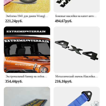
Эмблема 1941 для джипа Wrangler Comp, Grand Cherokee, металлическая, с надписью 75-го юбилея
Боковые наклейки на капот автомобиля для Jeep Wrangler JK JL TJ, неограниченный мотор, виниловая пленка «сделай сам», Наклейки на капот, аксессуары для тюнинга автомобиля и внешней части
221,24руб.
494,67руб.
Экстремальный баннер на лобовое стекло, автомобильная наклейка, наклейка для 4x4 Offroad CJ5 CJ Wrangler YJ TJ JK и JL Truck Pickup, виниловый декор
Металлический значок-Наклейка 3D для багажника автомобиля Jeep 4X4 с ограниченными буквами и логотипом Grand Cherokee Overland Compass Wrangler, аксессуары
354,44руб.
216,16руб.