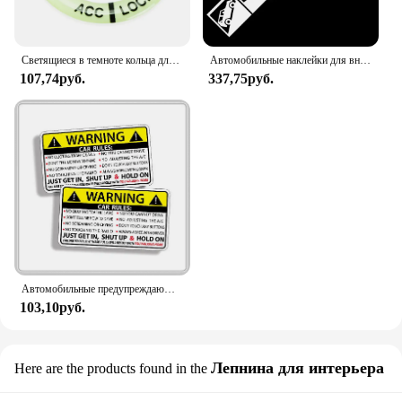
Светящиеся в темноте кольца для ключей зажигания для Jeep Grand Cherokee Xj Wk2 Wj Wrangler Jl Compass
Автомобильные наклейки для внедорожника, украшение для компаса Patrio Wrangler Cherokee, ветровое стекло, багажник, бампер, двери, виниловые H20
107,74руб.
337,75руб.
Автомобильные предупреждающие правила безопасности 10x6 см, наклейка из ПВХ, автомобильная наклейка для Jeep Grand Cherokee Xj Wk2 Wj Wrangler Jl Compass
103,10руб.
Лепнина для интерьера
Here are the products found in the