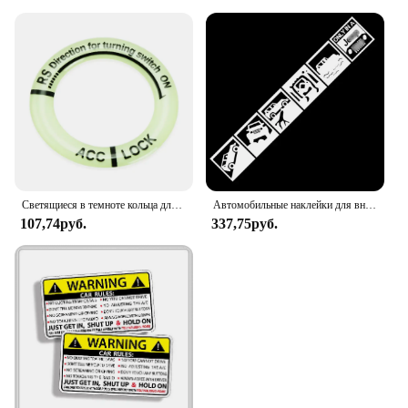
Светящиеся в темноте кольца для ключей зажигания для Jeep Grand Cherokee Xj Wk2 Wj Wrangler Jl Compass
Автомобильные наклейки для внедорожника, украшение для компаса Patrio Wrangler Cherokee, ветровое стекло, багажник, бампер, двери, виниловые H20
107,74руб.
337,75руб.