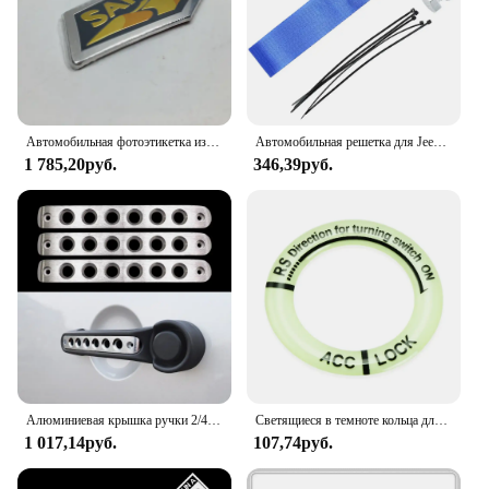
Автомобильная фотоэтикетка из алюминия с эмблемой сахара, значок-наклейка для Jeep Wrangler 2007-2013 Sahara Fender, боковой автомобильный Стайлинг
Автомобильная решетка для Jeep WRANGLER WILLYS TRAIL HAWK RUBICON декоративный ремень COMPASS COMMANDER CHEROKEE аксессуары
1 785,20руб.
346,39руб.
Алюминиевая крышка ручки 2/4 двери для Jeep Wrangler JK 2007–2016 гг., аксессуары для передних и задних дверей, ручки декоративной ручки
Светящиеся в темноте кольца для ключей зажигания для Jeep Grand Cherokee Xj Wk2 Wj Wrangler Jl Compass
1 017,14руб.
107,74руб.