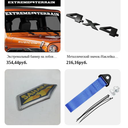
Экстремальный баннер на лобовое стекло, автомобильная наклейка, наклейка для 4x4 Offroad CJ5 CJ Wrangler YJ TJ JK и JL Truck Pickup, виниловый декор
Металлический значок-Наклейка 3D для багажника автомобиля Jeep 4X4 с ограниченными буквами и логотипом Grand Cherokee Overland Compass Wrangler, аксессуары
354,44руб.
216,16руб.