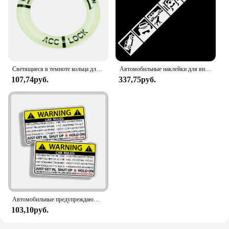
Светящиеся в темноте кольца для ключей зажигания для Jeep Grand Cherokee Xj Wk2 Wj Wrangler Jl Compass
Автомобильные наклейки для внедорожника, украшение для компаса Patrio Wrangler Cherokee, ветровое стекло, багажник, бампер, двери, виниловые H20
107,74руб.
337,75руб.
Автомобильные предупреждающие правила безопасности 10x6 см, наклейка из ПВХ, автомобильная наклейка для Jeep Grand Cherokee Xj Wk2 Wj Wrangler Jl Compass
103,10руб.