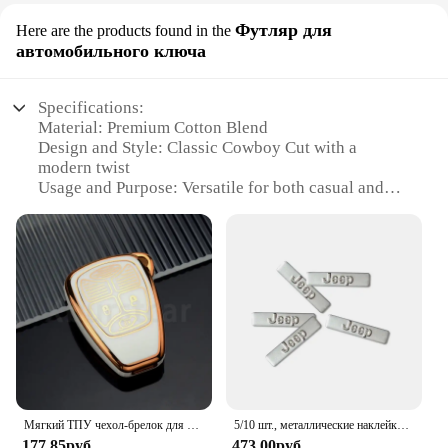
Футляр для
Here are the products found in the
автомобильного ключа
Specifications:
Material: Premium Cotton Blend
Design and Style: Classic Cowboy Cut with a
modern twist
Usage and Purpose: Versatile for both casual and
work environments
Performance and Property: Durable and comfortable
for all-day wear
Shape or Size or Weight or Quantity: Available in
multiple sizes and colors
Applicable People: Ideal for Wrangler Men who
value both style and functionality
Features:
|Vendors|
Мягкий ТПУ чехол-брелок для Jeep Wrangler Compass свобода патриота Chrysler 300 PT Dodge JCUV Caliber Nitro автомобильный брелок
5/10 шт., металлические наклейки-эмблемы для автомобильных ключей
**Unmatched Comfort and Durability**
177,85руб.
473,00руб.
The Wrangler Men Cowboy Cut Jean is crafted from