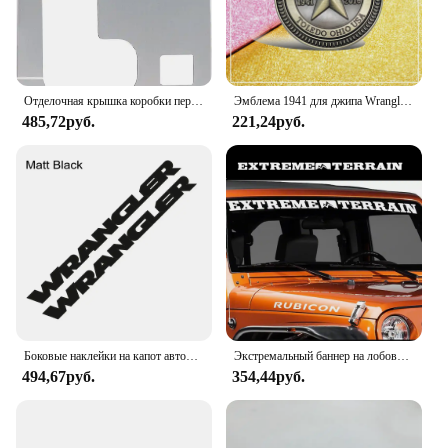
Отделочная крышка коробки переключения передач для Jeep Wrangler 2012-2018 JK JKU Unlimited Sport Sahara Freedom Rubicon
Эмблема 1941 для джипа Wrangler Comp, Grand Cherokee, металлическая, с надписью 75-го юбилея
485,72руб.
221,24руб.
Боковые наклейки на капот автомобиля для Jeep Wrangler JK JL TJ, неограниченный мотор, виниловая пленка «сделай сам», Наклейки на капот, аксессуары для тюнинга автомобиля и внешней части
Экстремальный баннер на лобовое стекло, автомобильная наклейка, наклейка для 4x4 Offroad CJ5 CJ Wrangler YJ TJ JK и JL Truck Pickup, виниловый декор
494,67руб.
354,44руб.