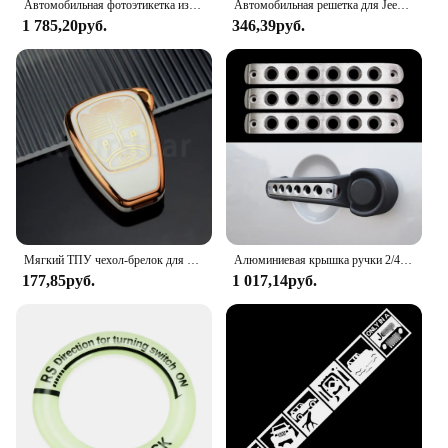
Автомобильная фотоэтикетка из алюминия с эмблемой сахара, значок-наклейка для Jeep Wrangler 2007-2013 Sahara Fender, боковой автомобильный Стайлинг
Автомобильная решетка для Jeep WRANGLER WILLYS TRAIL HAWK RUBICON декоративный ремень COMPASS COMMANDER CHEROKEE аксессуары
1 785,20руб.
346,39руб.
Мягкий ТПУ чехол-брелок для Jeep Wrangler Compass свобода патриота Chrysler 300 PT Dodge JCUV Caliber Nitro автомобильный брелок
Алюминиевая крышка ручки 2/4 двери для Jeep Wrangler JK 2007–2016 гг., аксессуары для передних и задних дверей, ручки декоративной ручки
177,85руб.
1 017,14руб.