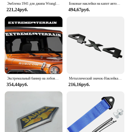
Эмблема 1941 для джипа Wrangler Comp, Grand Cherokee, металлическая, с надписью 75-го юбилея
Боковые наклейки на капот автомобиля для Jeep Wrangler JK JL TJ, неограниченный мотор, виниловая пленка «сделай сам», Наклейки на капот, аксессуары для тюнинга автомобиля и внешней части
221,24руб.
494,67руб.
Экстремальный баннер на лобовое стекло, автомобильная наклейка, наклейка для 4x4 Offroad CJ5 CJ Wrangler YJ TJ JK и JL Truck Pickup, виниловый декор
Металлический значок-Наклейка 3D для багажника автомобиля Jeep 4X4 с ограниченными буквами и логотипом Grand Cherokee Overland Compass Wrangler, аксессуары
354,44руб.
216,16руб.