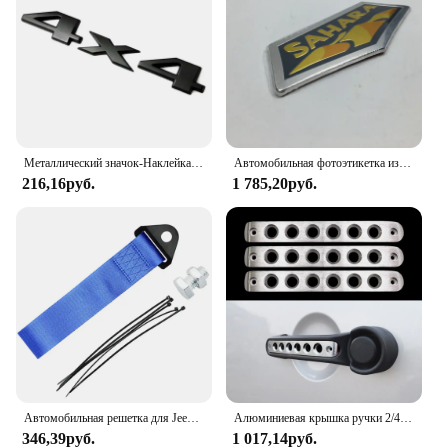
Металлический значок-Наклейка 3D для багажника автомобиля Jeep 4X4 с ограниченными буквами и логотипом Grand Cherokee Overland Compass Wrangler, аксессуары
Автомобильная фотоэтикетка из алюминия с эмблемой сахара, значок-наклейка для Jeep Wrangler 2007-2013 Sahara Fender, боковой автомобильный Стайлинг
216,16руб.
1 785,20руб.
Автомобильная решетка для Jeep WRANGLER WILLYS TRAIL HAWK RUBICON декоративный ремень COMPASS COMMANDER CHEROKEE аксессуары
Алюминиевая крышка ручки 2/4 двери для Jeep Wrangler JK 2007–2016 гг., аксессуары для передних и задних дверей, ручки декоративной ручки
346,39руб.
1 017,14руб.