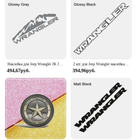
staple in any collection of Wrangler products.
Наклейка для Jeep Wrangler JK JL TJ YJ
2 шт. для Jeep Wrangler наклейка на капот с буквами двигателя виниловая пленка наклейки модификация автостайлинг аксессуары
494,67руб.
394,96руб.