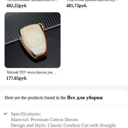
482,22руб.
485,72руб.
Мягкий ТПУ чехол-брелок для Jeep Wrangler Compass свобода патриота Chrysler 300 PT Dodge JCUV Caliber Nitro автомобильный брелок
177,85руб.
Все для уборки
Here are the products found in the
Specifications:
Material: Premium Cotton Denim
Design and Style: Classic Cowboy Cut with Straight