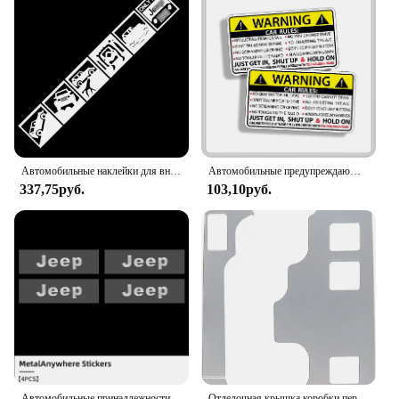
Автомобильные наклейки для внедорожника, украшение для компаса Patrio Wrangler Cherokee, ветровое стекло, багажник, бампер, двери, виниловые H20
Автомобильные предупреждающие правила безопасности 10x6 см, наклейка из ПВХ, автомобильная наклейка для Jeep Grand Cherokee Xj Wk2 Wj Wrangler Jl Compass
337,75руб.
103,10руб.
Автомобильные принадлежности, наклейки с логотипом, моделирующие металлические 3D авто буквы для Jeep Grand Cherokee Compass Patriot Renegade Wrangler Liberty
Отделочная крышка коробки переключения передач для Jeep Wrangler 2012-2018 JK JKU Unlimited Sport Sahara Freedom Rubicon