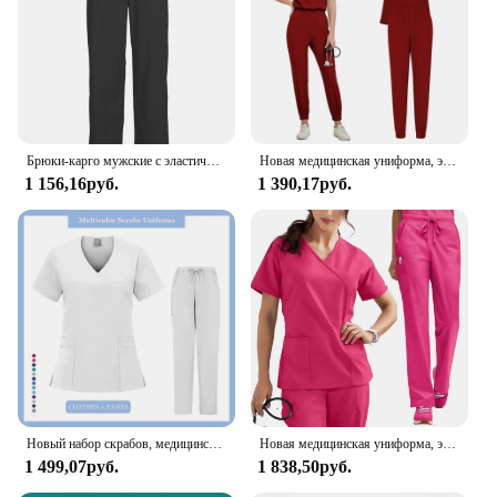
laboratories
Shape or Size or Weight or Quantity: Available in a
range of sizes to fit various body types
Performance and Property: Easy-care fabric ensures
long-lasting wear and easy maintenance
Features:
Брюки-карго мужские с эластичным поясом
Новая медицинская униформа, эластичные топы с карманами и брюки, униформа медсестры, Спецодежда для доктора и хирургии, Спецодежда для салона красоты
|Wholesale|
1 156,16руб.
1 390,17руб.
**Comfort and Durability**
Crafted from a premium blend of polyester and
cotton, these Workwear Cargo Scrubs Pants are
designed to provide both comfort and durability.
The fabric is engineered to withstand the rigors of
daily medical tasks, ensuring that healthcare
professionals can focus on their work without
worrying about their attire. The pants are soft to the
touch, yet sturdy enough to resist wear and tear,
making them a reliable choice for those who
demand both comfort and longevity in their
Новый набор скрабов, медицинская униформа, эластичные топы-скрабы с карманами, униформа медсестры, хирургический комбинезон для салона красоты, спецодежда
Новая медицинская униформа, эластичные топы с карманами и брюки, униформа медсестры, Спецодежда для доктора и хирургии, Спецодежда для салона красоты
workwear.
1 499,07руб.
1 838,50руб.
**Versatile Functionality**