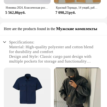
Новинка 2024, Классическая розовая пляжная хлопковая джинсовая куртка REALTREE с вышивкой, с несколькими карманами, на молнии, рабочая одежда, куртка WT994
Красный Торнадо, 14 унций, рабочий комбинезон с двойной передней частью, мужские брюки-карпентер, рабочая одежда
5 562,86руб.
7 098,21руб.
Мужские комплекты
Here are the products found in the
Specifications:
Material: High-quality polyester and cotton blend
for durability and comfort
Design and Style: Classic cargo pant design with
multiple pockets for storage and functionality
Usage and Purpose: Ideal for medical professionals
and those requiring a professional, yet practical
workwear
Performance and Property: Stain-resistant and easy
to clean, ensuring hygiene and longevity
Parts and Accessories: Elastic waistband with
adjustable drawstring for a secure fit
Applicable People: Suitable for both men and
women seeking reliable workwear