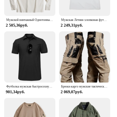
Мужской винтажный Однотонный свитер с длинным рукавом
Мужская Летняя хлопковая футболка с коротким рукавом и принтом
2 505,36руб.
2 249,31руб.
Футболка мужская быстросохнущая с коротким рукавом, тактическая спортивная дышащая одежда для работы, бега, походов, повседневная с коротким рукавом, лето
Брюки-карго мужские тактические, штаны для работы на открытом воздухе, много карманов, водонепроницаемые, для походов, осень-весна
901,34руб.
2 069,07руб.