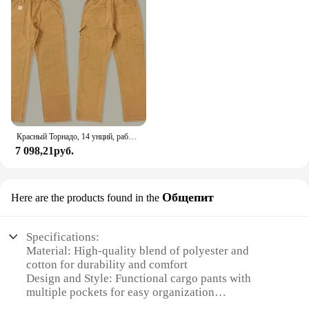
Красный Торнадо, 14 унций, рабочий комбинезон с двойной передней частью, мужские брюки-карпентер, рабочая одежда
7 098,21руб.
Общепит
Here are the products found in the
Specifications:
Material: High-quality blend of polyester and
cotton for durability and comfort
Design and Style: Functional cargo pants with
multiple pockets for easy organization
Usage and Purpose: Ideal for healthcare