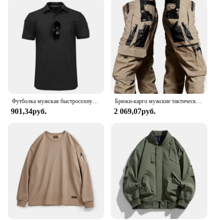
these Workwear Cargo Scrubs Pants are a staple in
the medical industry. They are easy to maintain,
ensuring that they remain clean and presentable
even after multiple washes. The versatile style of
these scrubs makes them suitable for a range of
scenarios, from hospitals to clinics, and from
surgeries to patient care. With their durability and
functionality, these scrubs pants are not just a part
of your uniform; they are an essential tool for your
work.
Футболка мужская быстросохнущая с коротким рукавом, тактическая спортивная дышащая одежда для работы, бега, походов, повседневная с коротким рукавом, лето
Брюки-карго мужские тактические, штаны для работы на открытом воздухе, много карманов, водонепроницаемые, для походов, осень-весна
901,34руб.
2 069,07руб.