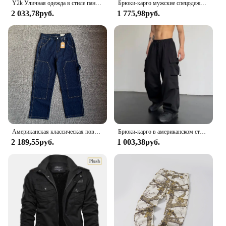
Y2k Уличная одежда в стиле панк, хип-хоп, джинсы, спецодежда на западном побережье, рваный рэп, свободная одежда больших размеров, мужские брюки для мытья полов
Брюки-карго мужские спецодежда с несколькими карманами уличные походные брюки для бега рабочие брюки мужские с наколенниками
2 033,78руб.
1 775,98руб.
Американская классическая повседневная мужская прямая свободная винтажная рабочая одежда по дереву, джинсы High Street Tide, потертые старые брюки Y2k, молодежные мужские
Брюки-карго в американском стиле, повседневные свободные брюки с завязками, универсальные прямые широкие штаны, рабочая одежда
2 189,55руб.
1 003,38руб.