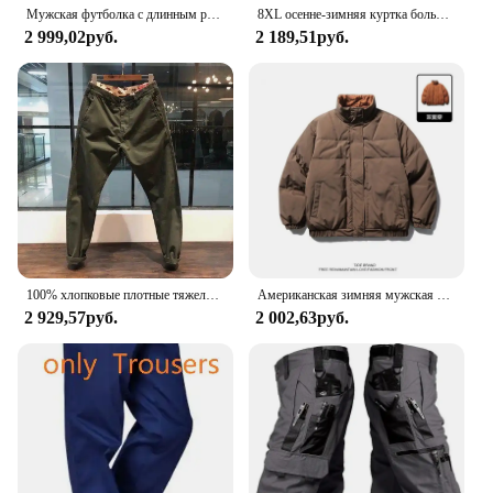
Мужская футболка с длинным рукавом и круглым вырезом
8XL осенне-зимняя куртка больших размеров, мужское свободное модное пальто, куртка-бомбер 130 кг, мужская рабочая одежда, куртка-карго, уличная верхняя одежда
2 999,02руб.
2 189,51руб.
100% хлопковые плотные тяжелые мужские брюки в стиле ретро, американские повседневные узкие прямые брюки для парней, весенняя одежда высокого качества
Американская зимняя мужская и женская двусторонняя рабочая одежда в стиле ретро, толстая куртка для пар, свободный повседневный топ с воротником-стойкой
2 929,57руб.
2 002,63руб.