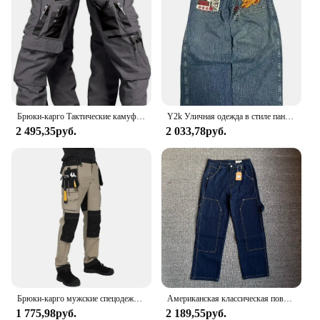
Брюки-карго Тактические камуфляжные, водонепроницаемые износостойкие брюки с несколькими карманами для тренировок на открытом воздухе
Y2k Уличная одежда в стиле панк, хип-хоп, джинсы, спецодежда на западном побережье, рваный рэп, свободная одежда больших размеров, мужские брюки для мытья полов
2 495,35руб.
2 033,78руб.
Брюки-карго мужские спецодежда с несколькими карманами уличные походные брюки для бега рабочие брюки мужские с наколенниками
Американская классическая повседневная мужская прямая свободная винтажная рабочая одежда по дереву, джинсы High Street Tide, потертые старые брюки Y2k, молодежные мужские
1 775,98руб.
2 189,55руб.