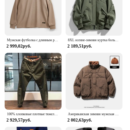
Мужская футболка с длинным рукавом и круглым вырезом
8XL осенне-зимняя куртка больших размеров, мужское свободное модное пальто, куртка-бомбер 130 кг, мужская рабочая одежда, куртка-карго, уличная верхняя одежда
2 999,02руб.
2 189,51руб.
100% хлопковые плотные тяжелые мужские брюки в стиле ретро, американские повседневные узкие прямые брюки для парней, весенняя одежда высокого качества
Американская зимняя мужская и женская двусторонняя рабочая одежда в стиле ретро, толстая куртка для пар, свободный повседневный топ с воротником-стойкой
2 929,57руб.
2 002,63руб.