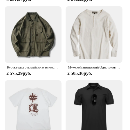
Куртка-карго армейского зеленого цвета для мужчин и женщин, уличная одежда в японском стиле, пальто в стиле Харадзюку, корейская мода, повседневная рабочая одежда в стиле милитари, весна
Мужской винтажный Однотонный свитер с длинным рукавом
2 575,29руб.
2 505,36руб.