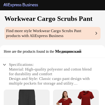
Workwear Cargo Scrubs Pant
Find more style
Workwear Cargo Scrubs Pant
products with AliExpress Business
Медицинский
Here are the products found in the
Specifications:
Material: High-quality polyester and cotton blend
for durability and comfort
Design and Style: Classic cargo pant design with
multiple pockets for storage and utility
Usage and Purpose: Ideal for medical professionals
seeking practical and stylish workwear
Typical Adaptive Scenario: Suitable for various
medical settings, including hospitals, clinics, and