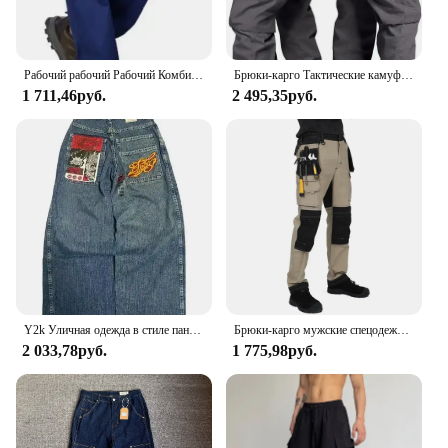
Рабочий рабочий Рабочий Комбинезон, сварочный костюм для авто, ремонтников, мастерских, механических работ, брюки, Сварочная одежда, комбинезон, спецодежда
Брюки-карго Тактические камуфляжные, водонепроницаемые износостойкие брюки с несколькими карманами для тренировок на открытом воздухе
1 711,46руб.
2 495,35руб.
Y2k Уличная одежда в стиле панк, хип-хоп, джинсы, спецодежда на западном побережье, рваный рэп, свободная одежда больших размеров, мужские брюки для мытья полов
Брюки-карго мужские спецодежда с несколькими карманами уличные походные брюки для бега рабочие брюки мужские с наколенниками
2 033,78руб.
1 775,98руб.