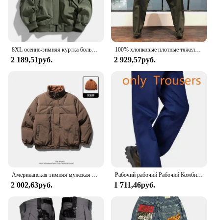
8XL осенне-зимняя куртка больших размеров, мужское свободное модное пальто, куртка-бомбер 130 кг, мужская рабочая одежда, куртка-карго, уличная верхняя одежда
100% хлопковые плотные тяжелые мужские брюки в стиле ретро, американские повседневные узкие прямые брюки для парней, весенняя одежда высокого качества
2 189,51руб.
2 929,57руб.
Американская зимняя мужская и женская двусторонняя рабочая одежда в стиле ретро, толстая куртка для пар, свободный повседневный топ с воротником-стойкой
Рабочий рабочий Рабочий Комбинезон, сварочный костюм для авто, ремонтников, мастерских, механических работ, брюки, Сварочная одежда, комбинезон, спецодежда
2 002,63руб.
1 711,46руб.