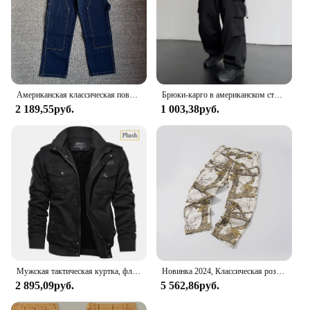
Американская классическая повседневная мужская прямая свободная винтажная рабочая одежда по дереву, джинсы High Street Tide, потертые старые брюки Y2k, молодежные мужские
Брюки-карго в американском стиле, повседневные свободные брюки с завязками, универсальные прямые широкие штаны, рабочая одежда
2 189,55руб.
1 003,38руб.
Мужская тактическая куртка, флисовые тактические куртки на осень и зиму, мужская повседневная ветрозащитная уличная рабочая одежда с несколькими карманами, 2024
Новинка 2024, Классическая розовая пляжная хлопковая джинсовая куртка REALTREE с вышивкой, с несколькими карманами, на молнии, рабочая одежда, куртка WT994
2 895,09руб.
5 562,86руб.