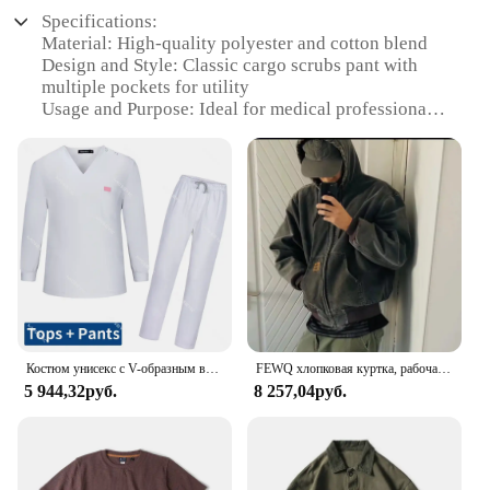
Specifications:
Material: High-quality polyester and cotton blend
Design and Style: Classic cargo scrubs pant with
multiple pockets for utility
Usage and Purpose: Ideal for medical professionals
and those requiring durable workwear
Typical Adaptive Scenario: Suitable for both
hospital and clinical settings
Shape or Size or Weight or Quantity: Available in
various sizes to fit a range of body types
Performance and Property: Designed for comfort
and ease of movement, with a sturdy construction to
withstand rigorous use
Features:
|Wholesale|Vendors|
Костюм унисекс с V-образным вырезом и брюками, спецодежда с длинными рукавами для врачей, Спецодежда для ухода за питомцами
FEWQ хлопковая куртка, рабочая одежда, парусиновая куртка с капюшоном и длинными рукавами, 2024, однотонные повседневные мужские топы с длинными рукавами, корейская мода 24E5378
5 944,32руб.
8 257,04руб.
**Comfort and Durability**
Crafted from a premium blend of polyester and
cotton, these Workwear Cargo Scrubs Pants offer
both comfort and durability. The fabric is designed
to withstand the demands of a busy work