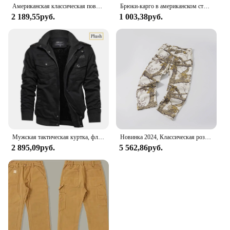
Американская классическая повседневная мужская прямая свободная винтажная рабочая одежда по дереву, джинсы High Street Tide, потертые старые брюки Y2k, молодежные мужские
Брюки-карго в американском стиле, повседневные свободные брюки с завязками, универсальные прямые широкие штаны, рабочая одежда
2 189,55руб.
1 003,38руб.
Мужская тактическая куртка, флисовые тактические куртки на осень и зиму, мужская повседневная ветрозащитная уличная рабочая одежда с несколькими карманами, 2024
Новинка 2024, Классическая розовая пляжная хлопковая джинсовая куртка REALTREE с вышивкой, с несколькими карманами, на молнии, рабочая одежда, куртка WT994
2 895,09руб.
5 562,86руб.