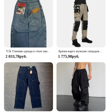
Y2k Уличная одежда в стиле панк, хип-хоп, джинсы, спецодежда на западном побережье, рваный рэп, свободная одежда больших размеров, мужские брюки для мытья полов
Брюки-карго мужские спецодежда с несколькими карманами уличные походные брюки для бега рабочие брюки мужские с наколенниками
2 033,78руб.
1 775,98руб.