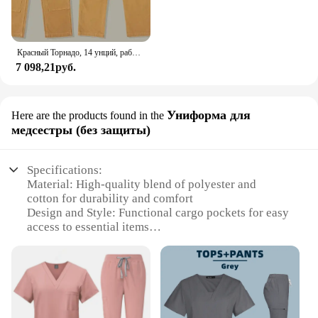
Красный Торнадо, 14 унций, рабочий комбинезон с двойной передней частью, мужские брюки-карпентер, рабочая одежда
7 098,21руб.
Униформа для
Here are the products found in the
медсестры (без защиты)
Specifications:
Material: High-quality blend of polyester and
cotton for durability and comfort
Design and Style: Functional cargo pockets for easy
access to essential items
Usage and Purpose: Ideal for medical professionals
seeking practical and stylish workwear
Performance and Property: Stain-resistant fabric for
easy maintenance
Shape or Size or Weight or Quantity: Available in
multiple sizes to fit a variety of body types