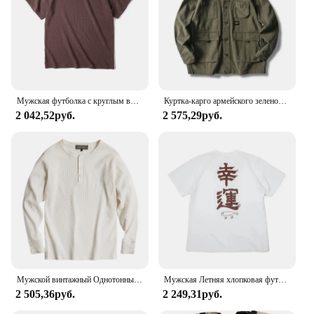
environment, ensuring that medical professionals
and other workers can focus on their tasks without
worrying about their attire. The cargo pants feature
multiple pockets, providing ample storage for
essential tools and equipment, while the reinforced
seams and sturdy construction ensure longevity and
resistance to wear and tear.
Мужская футболка с круглым вырезом и вафельным принтом, свободного покроя
Куртка-карго армейского зеленого цвета для мужчин и женщин, уличная одежда в японском стиле, пальто в стиле Харадзюку, корейская мода, повседневная рабочая одежда в стиле милитари, весна
2 042,52руб.
2 575,29руб.
**Versatile and Functional**
These scrubs pants are not just about style; they are
also engineered for practicality. The cargo design
allows for easy access to tools and supplies, making
them a perfect choice for those who need to move
quickly and efficiently. The pants are available in a
variety of sizes to accommodate different body
types, ensuring a comfortable fit for all. Whether
you're in the operating room or on the go, these
scrubs pants will keep you looking professional and
feeling comfortable throughout your shift.
Мужской винтажный Однотонный свитер с длинным рукавом
Мужская Летняя хлопковая футболка с коротким рукавом и принтом
**Ideal for Healthcare Professionals**
2 505,36руб.
2 249,31руб.
Designed specifically for healthcare professionals,