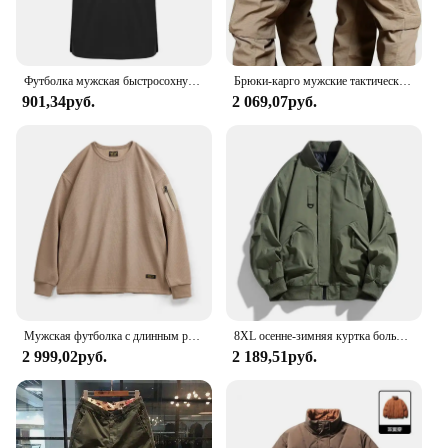
Футболка мужская быстросохнущая с коротким рукавом, тактическая спортивная дышащая одежда для работы, бега, походов, повседневная с коротким рукавом, лето
Брюки-карго мужские тактические, штаны для работы на открытом воздухе, много карманов, водонепроницаемые, для походов, осень-весна
901,34руб.
2 069,07руб.
Мужская футболка с длинным рукавом и круглым вырезом
8XL осенне-зимняя куртка больших размеров, мужское свободное модное пальто, куртка-бомбер 130 кг, мужская рабочая одежда, куртка-карго, уличная верхняя одежда
2 999,02руб.
2 189,51руб.