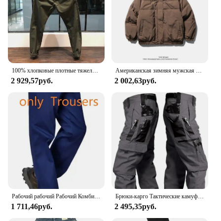
100% хлопковые плотные тяжелые мужские брюки в стиле ретро, американские повседневные узкие прямые брюки для парней, весенняя одежда высокого качества
Американская зимняя мужская и женская двусторонняя рабочая одежда в стиле ретро, толстая куртка для пар, свободный повседневный топ с воротником-стойкой
2 929,57руб.
2 002,63руб.
Рабочий рабочий Рабочий Комбинезон, сварочный костюм для авто, ремонтников, мастерских, механических работ, брюки, Сварочная одежда, комбинезон, спецодежда
Брюки-карго Тактические камуфляжные, водонепроницаемые износостойкие брюки с несколькими карманами для тренировок на открытом воздухе
1 711,46руб.
2 495,35руб.