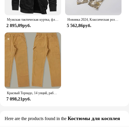
Мужская тактическая куртка, флисовые тактические куртки на осень и зиму, мужская повседневная ветрозащитная уличная рабочая одежда с несколькими карманами, 2024
Новинка 2024, Классическая розовая пляжная хлопковая джинсовая куртка REALTREE с вышивкой, с несколькими карманами, на молнии, рабочая одежда, куртка WT994
2 895,09руб.
5 562,86руб.
Красный Торнадо, 14 унций, рабочий комбинезон с двойной передней частью, мужские брюки-карпентер, рабочая одежда
7 098,21руб.
Костюмы для косплея
Here are the products found in the