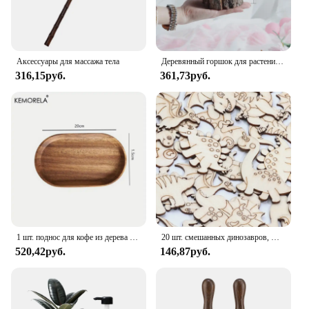
Аксессуары для массажа тела
Деревянный горшок для растений, винтажный круглый стол, декоративный деревянный цветочный горшок, искусственное дерево, лая, суккуленты, креативный контейнер
316,15руб.
361,73руб.
1 шт. поднос для кофе из дерева акации, подносы для чашек для еды, декоративный деревянный поднос, бамбуковый поднос для десерта, поднос для чая Gongfu, кухонные аксессуары для хранения
20 шт. смешанных динозавров, Мультяшные фотообои, DIY ремесла, деревянные украшения, домашний декор
520,42руб.
146,87руб.