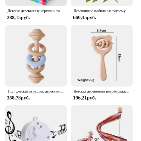
Детские деревянные игрушки, палочки, 5 ячеек, Детские колокольчики, радужная ручная погремушка, погремушки для малышей, развивающая игрушка, случайный выбор
Деревянные мобильные погремушки для детской кроватки, детские погремушки в стиле бохо, детские подарки для новорожденных 0-12 месяцев
288,15руб.
669,35руб.
1 шт. детские игрушки, деревянные погремушки из бука, колокольчики, игрушки для новорожденных, Монтессори, развивающие игрушки, мобильная погремушка, деревянное кольцо, товары для детей
Детская деревянная погремушка, игрушка Монтессори, колокольчик, ручная игрушка для развития способностей для ребенка 0 12 месяцев, вращающаяся головоломка с животными, развивающая игрушка
358,78руб.
196,21руб.