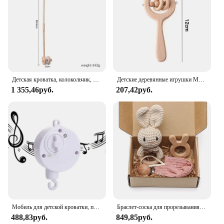
Детская кроватка, колокольчик, игрушки, деревянный кронштейн для новорожденных 0-12 месяцев, мультяшный круглый маленький медведь, подвесной держатель для погремушек, детская кроватка
Детские деревянные игрушки Монтессори, музыкальная погремушка, колокольчики, прорезыватели из бука, деревянные кольца, звездная погремушка, пустышка, игрушки-прорезыватели, жевательные детские игрушки
1 355,46руб.
207,42руб.
Мобиль для детской кроватки, погремушка для 0-12 месяцев, мультяшный фетровый лес, животное, погремушка для кровати с подвесным деревянным кронштейном, игрушка-погремушка для новорожденных
Браслет-соска для прорезывания зубов, деревянная погремушка, 1 комплект, зажимы для пустышки
488,83руб.
849,85руб.