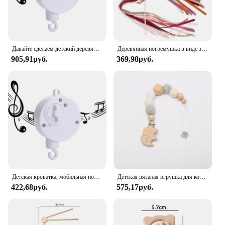
Давайте сделаем детский деревянный кронштейн-колокольчик для кровати, мобильные подвесные погремушки, вешалка для игрушек, детская кроватка, мобильный колокольчик, деревянный держатель для игрушек, кронштейн для рук
Деревянная погремушка в виде звёзд, 1 шт.
905,91руб.
369,98руб.
Детская кроватка, мобильная погремушка, деревянный колокольчик для кровати, мобильный подвесной плюшевый бархатный медведь, кукла, игрушка для новорожденных, музыкальная шкатулка, мобильный кронштейн для кроватки, подарок
Детская вязаная игрушка для коляски, деревянная подвесная коляска для океана, погремушка-колокольчик для прорезывания зубов, мобильные животные, подвески для спортивной коляски, подарки, игрушки
422,68руб.
575,17руб.