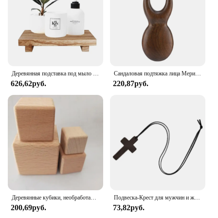
Деревянная подставка под мыло для ванной комнаты, кухни, деревянная подставка для мыла, поднос для столешницы, Декор, деревенский подсвечник, держатель для демонстрации растений
Сандаловая подтяжка лица Меридиан расческа массажер для глаз носа ушей шеи стимулирует циркуляцию крови ТРИГГЕРНАЯ точка гуаша доска
626,62руб.
220,87руб.
Деревянные кубики, необработанные Пустые Квадратные деревянные блоки из березы, для рисования и украшения, изготовления пазлов, ремесленных и проектов «сделай сам»
Подвеска-Крест для мужчин и женщин, украшение из натурального дерева, христианские кресты, подходит для ювелирных изделий, проектов, декора
200,69руб.
73,82руб.