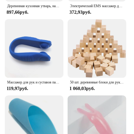
Деревянная кухонная утварь, набор для приготовления пищи, бытовая лопатка, набор ложек, ложка для салата, вилка, ложка для перемешивания, кухонный набор для выпечки с ведром для хранения
Электрический EMS массажер для ног, электрический массажер для стимуляции мышц, портативный USB-зарядка
897,66руб.
372,93руб.
Массажер для рук и суставов пальцев, эргономичный, облегчение головной боли, Снятие напряжения, облегчение боли в голове
50 шт. деревянные блоки для рукоделия из сосны 1 дюйм квадратные блоки DIY незаконченные деревянные кубики для рукоделия натуральные деревянные кубики деревянные кубики
119,97руб.
1 060,03руб.