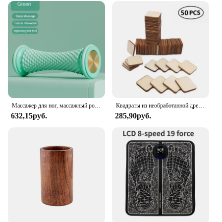
Массажер для ног, массажный ролик, массажный мяч для йоги, валик для подошвенной фасции, уход за расслаблением мышц, пластиковый ручной массажер для ног
Квадраты из необработанной древесины для поделок «сделай сам», квадратные фанерные листы для сжигания древесины, лазерной резки, покраски, 50 шт., 30 мм
632,15руб.
285,90руб.