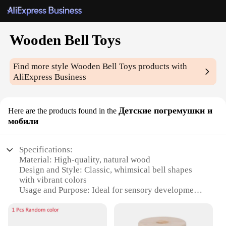
Wooden Bell Toys
Find more style
Wooden Bell Toys
products with
AliExpress Business
Детские погремушки и
Here are the products found in the
мобили
Specifications:
Material: High-quality, natural wood
Design and Style: Classic, whimsical bell shapes
with vibrant colors
Usage and Purpose: Ideal for sensory development
and auditory stimulation in children
Typical Adaptive Scenario: Perfect for playtime,
educational settings, and holiday gifts