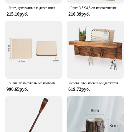
10 шт., декоративные деревянные шарики
10 шт. 3,5X4,5 см незавершенные прямоугольные деревянные таблички, деревянные таблички, ломтики, знаки для дома, школы, искусства, рукоделия, живописи
215,16руб.
216,39руб.
150 шт. прямоугольные необработанные кусочки дерева 1,3x1,9 дюйма, пустые ломтики натурального дерева, принадлежности для рукоделия, пирографические деревянные вырезы, украшения
Деревянный настенный держатель для ключей в фермерском стиле, настенный почтовый держатель с 4 крючками для ключей, декоративная стойка для ключей, поводок для собак
990,65руб.
619,72руб.