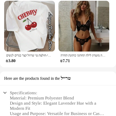
הלבשה תחתונה נשים שקוף חזייה סקסי ארוטי סט רך ללא משענת פיג 'מה חצאית מפתה מועדון לילה תחתוני כותונת תחרה
חולצת אופנה צ 'רי הדפסה נשים חולצות טי-הצוואר חולצת טי טי טי טי טי-חולצת טי שרוול קצר בגדים לנשים
₪3.80
₪7.71
טרייל
Here are the products found in the
Specifications:
Material: Premium Polyester Blend
Design and Style: Elegant Lavender Hue with a
Modern Fit
Usage and Purpose: Versatile for Business or Casual