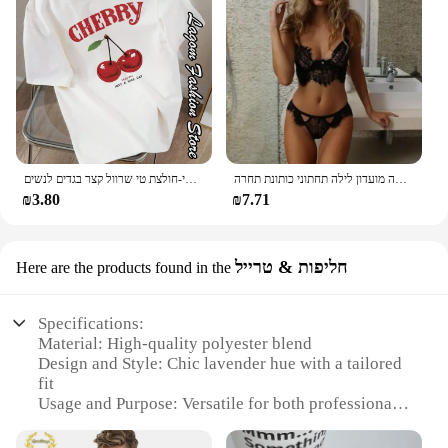
valuable asset for any woman's closet. The set's
inclusion of matching pants makes it a complete
outfit, ready to wear right out of the package.
הלבשה תחתונה נשים שקוף חזייה סקסי ארוטי סט רך ללא משענת פיג 'מה חצאית מפתה מועדון לילה תחתוני כותונת תחרה
חולצת אופנה צ 'רי הדפסה נשים חולצות טי-הצוואר חולצת טי טי טי טי טי-חולצת טי שרוול קצר בגדים לנשים
₪3.80
₪7.71
חליפות & טרייל
Here are the products found in the
Specifications:
Material: High-quality polyester blend
Design and Style: Chic lavender hue with a tailored
fit
Usage and Purpose: Versatile for both professional
and casual settings
Typical Adaptive Scenario: Perfect for work, events,