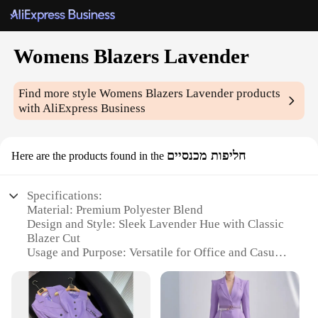
Womens Blazers Lavender
Find more style
Womens Blazers Lavender
products
with AliExpress Business
חליפות מכנסיים
Here are the products found in the
Specifications:
Material: Premium Polyester Blend
Design and Style: Sleek Lavender Hue with Classic
Blazer Cut
Usage and Purpose: Versatile for Office and Casual
Wear
Performance and Property: Wrinkle-Resistant and
Easy-Care
Size and Fit: True to Size for a Flattering Fit