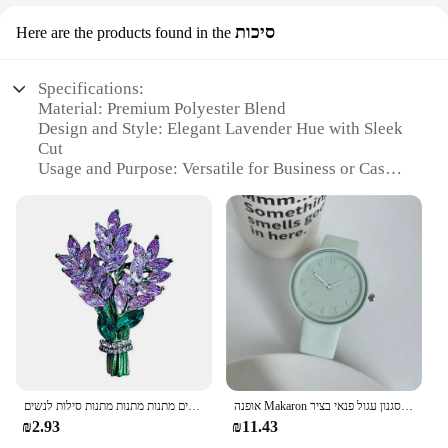
סיכות
Here are the products found in the
Specifications:
Material: Premium Polyester Blend
Design and Style: Elegant Lavender Hue with Sleek
Cut
Usage and Purpose: Versatile for Business or Casual
Wear
Type and Category: Women's Blazers
Performance and Property: Wrinkle-Resistant and
Easy-Care
Shape or Size or Weight or Quantity: Available in
Multiple Sizes and Quantities for Wholesale
Features:
**Elevate Your Wardrobe with Style and Ease**
The Womens Blazers Lavender collection is a
testament to sophistication and practicality.
אופנה Makaron פשוט נשים של קוורץ שעון תוספות גבוהה יופי תלמיד גבר ונשים סגנון עגול פנאי בציר Wristbatch
גביש לבנדר פרח לובנדר נשים בנות עסקים חליפה דש סיכה תכשיטים מתנות מתנות מתנות סילות לנשים
Designed for the modern woman, these blazers are
₪2.93
₪11.43
crafted from a premium polyester blend that offers