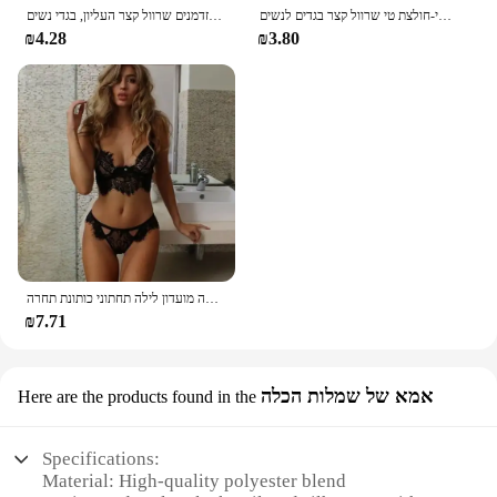
חולצת אופנה צ 'רי הדפסה נשים חולצות טי-הצוואר חולצת טי טי טי טי טי-חולצת טי שרוול קצר בגדים לנשים
חולצת טריקו הדפס יבול חדש, חולצת גברים מזדמנים שרוול קצר העליון, בגדי נשים
₪4.28
₪3.80
הלבשה תחתונה נשים שקוף חזייה סקסי ארוטי סט רך ללא משענת פיג 'מה חצאית מפתה מועדון לילה תחתוני כותונת תחרה
₪7.71
אמא של שמלות הכלה
Here are the products found in the
Specifications:
Material: High-quality polyester blend