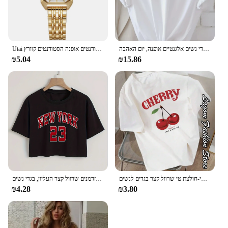
חולצת טריקו חולצת טריקו, חולצת טריקו שרוול קצר מזדמנים לקיץ, בגדי נשים אלגנטיים אופנה, יום האהבה
Utai נשים חדשות לצפות מותג יוקרה מותג נירוסטה נשים עסקים שעונים סטודנטים אופנה הסטודנטים קוורץ wristwatch
₪5.04
₪15.86
חולצת אופנה צ 'רי הדפסה נשים חולצות טי-הצוואר חולצת טי טי טי טי טי-חולצת טי שרוול קצר בגדים לנשים
חולצת טריקו הדפס יבול חדש, חולצת גברים מזדמנים שרוול קצר העליון, בגדי נשים
₪4.28
₪3.80