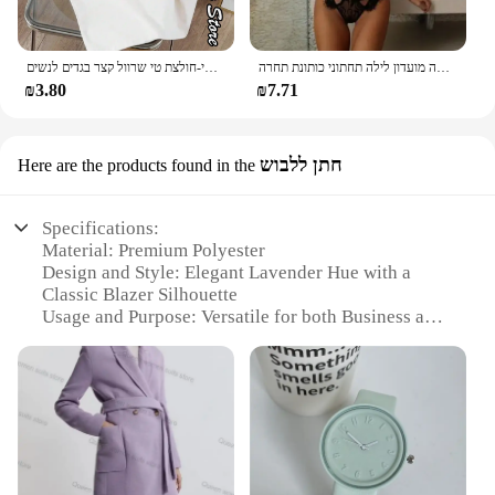
הלבשה תחתונה נשים שקוף חזייה סקסי ארוטי סט רך ללא משענת פיג 'מה חצאית מפתה מועדון לילה תחתוני כותונת תחרה
חולצת אופנה צ 'רי הדפסה נשים חולצות טי-הצוואר חולצת טי טי טי טי טי-חולצת טי שרוול קצר בגדים לנשים
₪3.80
₪7.71
חתן ללבוש
Here are the products found in the
Specifications:
Material: Premium Polyester
Design and Style: Elegant Lavender Hue with a
Classic Blazer Silhouette
Usage and Purpose: Versatile for both Business and
Casual Settings
Type and Category: Womens Blazers
Performance and Property: Durable and Wrinkle-
Resistant
Parts and Accessories: Fully Lined with Functional
Pockets
Features: