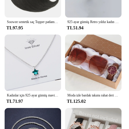
Soowee sentetik saç Topper patlama ile görünmez 3D saç peruk Hairpieces üst peruk erkekler ve kadınlar için
925 ayar gümüş Retro yıldız kadın yüzük düğün nişan lüks tasarımcı takı noel GaaBou mücevherat
TL97.95
TL51.94
Kadınlar için 925 ayar gümüş mavi yıldız kristal kolye kolyeler lüks kalite takı hediye kadın GaaBou
Moda izle bardak takımı rahat deri kemer saatler kadınlar basit güneş gözlüğü bayanlar demir kule arama kuvars kol elbise C
TL71.97
TL125.02