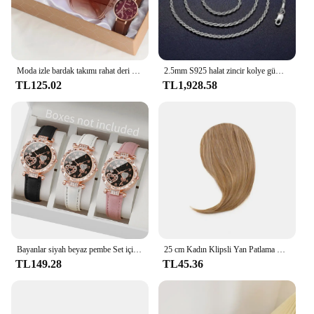
Moda izle bardak takımı rahat deri kemer saatler kadınlar basit güneş gözlüğü bayanlar demir kule arama kuvars kol elbise C
2.5mm S925 halat zincir kolye gümüş asla Fade su geçirmez gerdanlık erkekler kadınlar takı gümüş renk zincirler hediye
TL125.02
TL1,928.58
Bayanlar siyah beyaz pembe Set için 3 adet/takım kadın moda deri kayış kalp şeklinde arama Quartz saat
25 cm Kadın Klipsli Yan Patlama Doğal Kalın Mat Alın Saç Uzantıları Patlama Siyah Kahverengi Sarışın Patlama Saçak Peruk Hairpieces
TL149.28
TL45.36