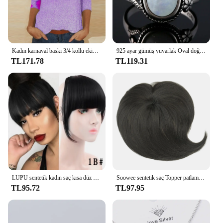
sustainability.
Kadın karnaval baskı 3/4 kollu ekip boyun gömlekler kadınlar için 2 T uzun kollu T Shirt kadın paketi kadın gömlek uzun kollu
925 ayar gümüş yuvarlak Oval doğal aytaşı yüzük kadın yüzükler hediyeler için Vintage takı
TL171.78
TL119.31
LUPU sentetik kadın saç kısa düz künt patlama doğal sahte yanlış saç tokası Hairpieces siyah ısıya dayanıklı iplik
Soowee sentetik saç Topper patlama ile görünmez 3D saç peruk Hairpieces üst peruk erkekler ve kadınlar için
TL95.72
TL97.95