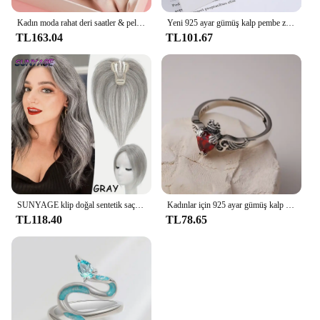
Kadın moda rahat deri saatler & peluş top dekorasyon kelebek cüzdan seti kuvars kol elbise saat Montre Femme
Yeni 925 ayar gümüş kalp pembe zirkon kadın boyun zincir kolye lüks takı toptan ile sunuyor
TL163.04
TL101.67
SUNYAGE klip doğal sentetik saç patlama saçak kadınlar için saç parçaları orta kısmı saç uzatma Topper saç dökülmesi
Kadınlar için 925 ayar gümüş kalp kırmızı zirkon yüzük düğün lüks takı Aall her şeyden sunuyor
TL118.40
TL78.65