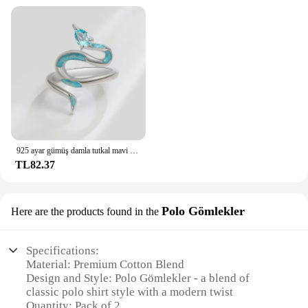
925 ayar gümüş damla tutkal mavi yılan yüzük kadın kızlar düğün için üst üste takılabilir bilezik lüks takı
TL82.37
Polo Gömlekler
Here are the products found in the
Specifications:
Material: Premium Cotton Blend
Design and Style: Polo Gömlekler - a blend of
classic polo shirt style with a modern twist
Quantity: Pack of 2