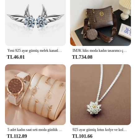
Yeni 925 ayar gümüş melek kanatları zirkon saplama küpe kadınlar için lüks tasarımcı takı en çok satan GaaBou
IMJK lüks moda kadın tasarımcı çantası el çantaları omuz messenger eğimli omuzdan askili çanta akşam çanta kare çanta
TL46.01
TL734.08
5 adet kadın saat seti moda günlük kuvars saat moda basit bilezik saat seti
925 ayar gümüş lotus kolye ve kolye kadınlar için yüksek kalite ayar-gümüş-takı
TL112.89
TL101.66