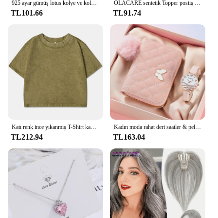
925 ayar gümüş lotus kolye ve kolye kadınlar için yüksek kalite ayar-gümüş-takı
OLACARE sentetik Topper postiş yanlış Bang klip-patlama uzatma doğal sahte saçak görünmez Clourse postiş kadınlar için
TL101.66
TL91.74
Katı renk ince yıkanmış T-Shirt kadın moda yumuşak pamuk tişörtlerin rahat spor kısa kollu serin Retro giyim kadın
Kadın moda rahat deri saatler & peluş top dekorasyon kelebek cüzdan seti kuvars kol elbise saat Montre Femme
TL212.94
TL163.04