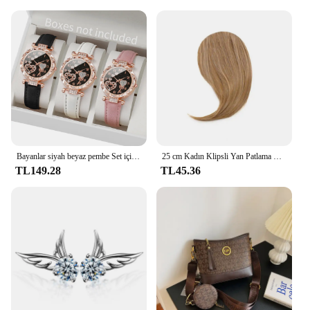
Bayanlar siyah beyaz pembe Set için 3 adet/takım kadın moda deri kayış kalp şeklinde arama Quartz saat
25 cm Kadın Klipsli Yan Patlama Doğal Kalın Mat Alın Saç Uzantıları Patlama Siyah Kahverengi Sarışın Patlama Saçak Peruk Hairpieces
TL149.28
TL45.36