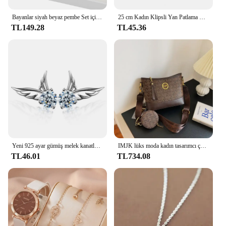
Bayanlar siyah beyaz pembe Set için 3 adet/takım kadın moda deri kayış kalp şeklinde arama Quartz saat
25 cm Kadın Klipsli Yan Patlama Doğal Kalın Mat Alın Saç Uzantıları Patlama Siyah Kahverengi Sarışın Patlama Saçak Peruk Hairpieces
TL149.28
TL45.36
Yeni 925 ayar gümüş melek kanatları zirkon saplama küpe kadınlar için lüks tasarımcı takı en çok satan GaaBou
IMJK lüks moda kadın tasarımcı çantası el çantaları omuz messenger eğimli omuzdan askili çanta akşam çanta kare çanta
TL46.01
TL734.08