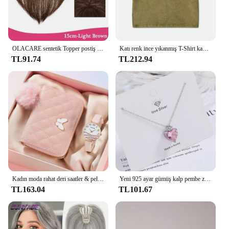
OLACARE sentetik Topper postiş yanlış Bang klip-patlama uzatma doğal sahte saçak görünmez Clourse postiş kadınlar için
Katı renk ince yıkanmış T-Shirt kadın moda yumuşak pamuk tişörtlerin rahat spor kısa kollu serin Retro giyim kadın
TL91.74
TL212.94
Kadın moda rahat deri saatler & peluş top dekorasyon kelebek cüzdan seti kuvars kol elbise saat Montre Femme
Yeni 925 ayar gümüş kalp pembe zirkon kadın boyun zincir kolye lüks takı toptan ile sunuyor
TL163.04
TL101.67