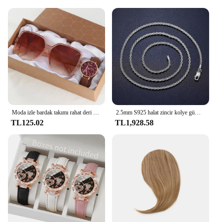
sizes are true to fit, making it easy to select the
perfect size for you. The pack of two provides an
opportunity to have a backup or to mix and match
with your existing wardrobe. With these t-shirts,
you're not just buying a product; you're investing in
a staple that will keep you looking and feeling your
best, whether you're at the gym, running errands, or
socializing with friends.
Moda izle bardak takımı rahat deri kemer saatler kadınlar basit güneş gözlüğü bayanlar demir kule arama kuvars kol elbise C
2.5mm S925 halat zincir kolye gümüş asla Fade su geçirmez gerdanlık erkekler kadınlar takı gümüş renk zincirler hediye
TL125.02
TL1,928.58