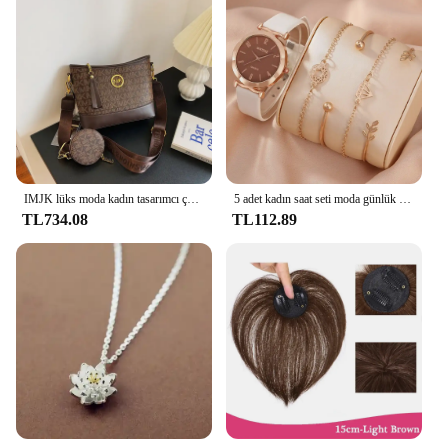
IMJK lüks moda kadın tasarımcı çantası el çantaları omuz messenger eğimli omuzdan askili çanta akşam çanta kare çanta
5 adet kadın saat seti moda günlük kuvars saat moda basit bilezik saat seti
TL734.08
TL112.89