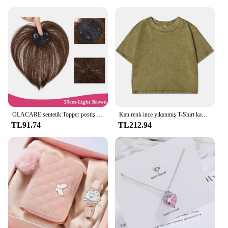
OLACARE sentetik Topper postiş yanlış Bang klip-patlama uzatma doğal sahte saçak görünmez Clourse postiş kadınlar için
Katı renk ince yıkanmış T-Shirt kadın moda yumuşak pamuk tişörtlerin rahat spor kısa kollu serin Retro giyim kadın
TL91.74
TL212.94