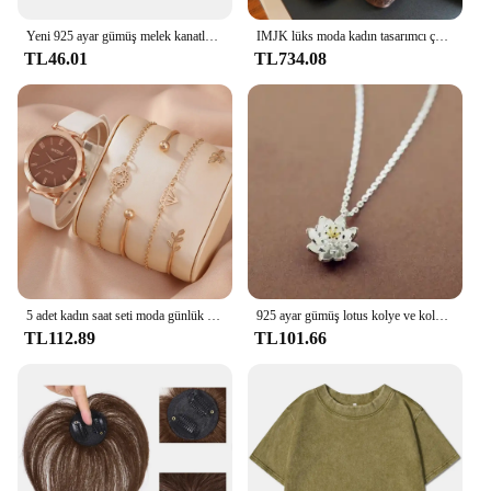
Yeni 925 ayar gümüş melek kanatları zirkon saplama küpe kadınlar için lüks tasarımcı takı en çok satan GaaBou
IMJK lüks moda kadın tasarımcı çantası el çantaları omuz messenger eğimli omuzdan askili çanta akşam çanta kare çanta
TL46.01
TL734.08
5 adet kadın saat seti moda günlük kuvars saat moda basit bilezik saat seti
925 ayar gümüş lotus kolye ve kolye kadınlar için yüksek kalite ayar-gümüş-takı
TL112.89
TL101.66