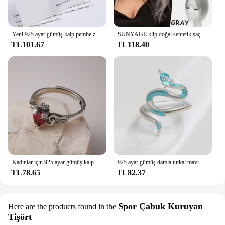
Yeni 925 ayar gümüş kalp pembe zirkon kadın boyun zincir kolye lüks takı toptan ile sunuyor
SUNYAGE klip doğal sentetik saç patlama saçak kadınlar için saç parçaları orta kısmı saç uzatma Topper saç dökülmesi
TL101.67
TL118.40
Kadınlar için 925 ayar gümüş kalp kırmızı zirkon yüzük düğün lüks takı Aall her şeyden sunuyor
925 ayar gümüş damla tutkal mavi yılan yüzük kadın kızlar düğün için üst üste takılabilir bilezik lüks takı
TL78.65
TL82.37
Spor Çabuk Kuruyan
Here are the products found in the
Tişört