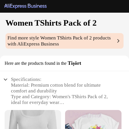
Women TShirts Pack of 2
Find more style
Women TShirts Pack of 2
products
with AliExpress Business
Tişört
Here are the products found in the
Specifications:
Material: Premium cotton blend for ultimate
comfort and durability
Type and Category: Women's TShirts Pack of 2,
ideal for everyday wear
Design and Style: Modern, versatile designs that
complement various outfits
Usage and Purpose: Perfect for casual outings,
work, or leisure activities