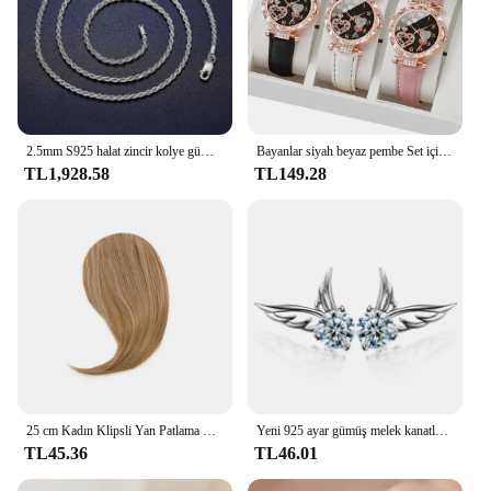
2.5mm S925 halat zincir kolye gümüş asla Fade su geçirmez gerdanlık erkekler kadınlar takı gümüş renk zincirler hediye
Bayanlar siyah beyaz pembe Set için 3 adet/takım kadın moda deri kayış kalp şeklinde arama Quartz saat
TL1,928.58
TL149.28
25 cm Kadın Klipsli Yan Patlama Doğal Kalın Mat Alın Saç Uzantıları Patlama Siyah Kahverengi Sarışın Patlama Saçak Peruk Hairpieces
Yeni 925 ayar gümüş melek kanatları zirkon saplama küpe kadınlar için lüks tasarımcı takı en çok satan GaaBou
TL45.36
TL46.01