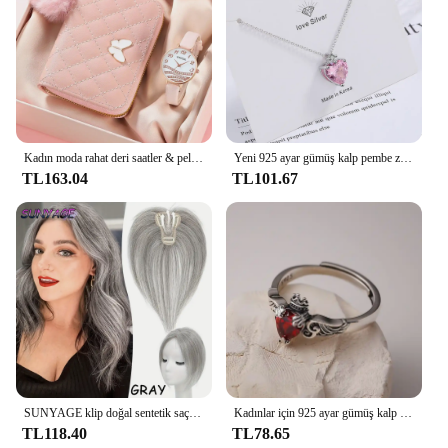
Kadın moda rahat deri saatler & peluş top dekorasyon kelebek cüzdan seti kuvars kol elbise saat Montre Femme
Yeni 925 ayar gümüş kalp pembe zirkon kadın boyun zincir kolye lüks takı toptan ile sunuyor
TL163.04
TL101.67
SUNYAGE klip doğal sentetik saç patlama saçak kadınlar için saç parçaları orta kısmı saç uzatma Topper saç dökülmesi
Kadınlar için 925 ayar gümüş kalp kırmızı zirkon yüzük düğün lüks takı Aall her şeyden sunuyor
TL118.40
TL78.65