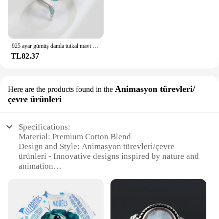
925 ayar gümüş damla tutkal mavi yılan yüzük kadın kızlar düğün için üst üste takılabilir bilezik lüks takı
TL82.37
Animasyon türevleri/
Here are the products found in the
çevre ürünleri
Specifications:
Material: Premium Cotton Blend
Design and Style: Animasyon türevleri/çevre
ürünleri - Innovative designs inspired by nature and
animation
Type and Category: Women TShirts Pack of 2 - A
set of two trendy tops for the modern woman
Usage and Purpose: Versatile for casual wear,
perfect for daily activities
Performance and Property: Comfortable fit with a