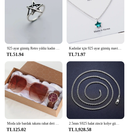
925 ayar gümüş Retro yıldız kadın yüzük düğün nişan lüks tasarımcı takı noel GaaBou mücevherat
Kadınlar için 925 ayar gümüş mavi yıldız kristal kolye kolyeler lüks kalite takı hediye kadın GaaBou
TL51.94
TL71.97
Moda izle bardak takımı rahat deri kemer saatler kadınlar basit güneş gözlüğü bayanlar demir kule arama kuvars kol elbise C
2.5mm S925 halat zincir kolye gümüş asla Fade su geçirmez gerdanlık erkekler kadınlar takı gümüş renk zincirler hediye
TL125.02
TL1,928.58