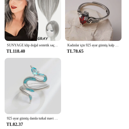
SUNYAGE klip doğal sentetik saç patlama saçak kadınlar için saç parçaları orta kısmı saç uzatma Topper saç dökülmesi
Kadınlar için 925 ayar gümüş kalp kırmızı zirkon yüzük düğün lüks takı Aall her şeyden sunuyor
TL118.40
TL78.65
925 ayar gümüş damla tutkal mavi yılan yüzük kadın kızlar düğün için üst üste takılabilir bilezik lüks takı
TL82.37