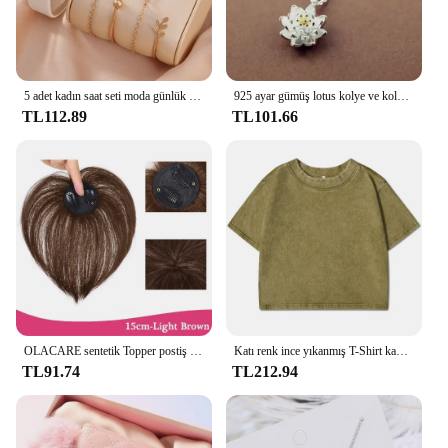
5 adet kadın saat seti moda günlük kuvars saat moda basit bilezik saat seti
925 ayar gümüş lotus kolye ve kolye kadınlar için yüksek kalite ayar-gümüş-takı
TL112.89
TL101.66
OLACARE sentetik Topper postiş yanlış Bang klip-patlama uzatma doğal sahte saçak görünmez Clourse postiş kadınlar için
Katı renk ince yıkanmış T-Shirt kadın moda yumuşak pamuk tişörtlerin rahat spor kısa kollu serin Retro giyim kadın
TL91.74
TL212.94