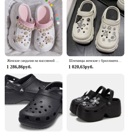
Typical Adaptive Scenario: Perfect for outdoor
activities, gardening, or as a comfortable choice for
long hours on your feet
Shape or Size or Weight or Quantity: Available in a
range of sizes and weights to suit various foot sizes
Performance and Property: Non-slip, lightweight,
and easy to clean
Features:
|Vendors|
Женские сандалии на массивной платформе с жемчужной цепочкой, лето 2024, пляжные сандалии на толстой подошве, женские нескользящие сабо из ЭВА с цветами, садовая обувь
Шлепанцы женские с бриллиантами, украшение для пляжа, танкетка 7 см, с украшением в виде симпатичного медведя, сланцы, летние тапочки для девушек
1 286,86руб.
1 020,63руб.
**Comfort and Style Combined**
The Women Platform Clogs are not just a fashion
statement but a testament to comfort and style.
Crafted from high-quality EVA material, these clogs
offer unparalleled durability and lightweight
construction, ensuring that you can wear them all
day without any discomfort. The modern design and
stylish appearance make them a versatile addition to
any wardrobe, suitable for both casual and
professional settings.