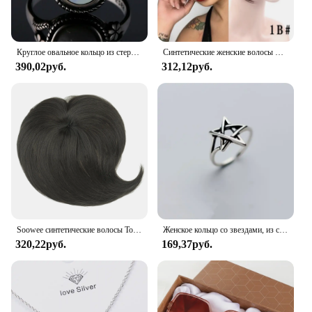
yourself or your business.
Круглое овальное кольцо из стерлингового серебра 925 пробы с натуральными лунными камнями для женщин, кольца, подарки, винтажные ювелирные изделия
Синтетические женские волосы LUPU, короткие прямые тупые челки, Натуральные Искусственные накладные волосы, зажимы для волос для черного термостойкого волокна
390,02руб.
312,12руб.
Soowee синтетические волосы Топпер с челкой невидимые 3D волосы Toupee шиньоны для мужчин и женщин
Женское кольцо со звездами, из серебра 925 пробы
320,22руб.
169,37руб.