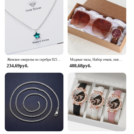
Женское ожерелье из серебра 925 пробы с синей звездой и кристаллами
Модные часы, Набор очков, повседневные часы с кожаным ремешком, Женские Простые солнцезащитные очки, Женские кварцевые наручные часы с циферблатом железной башни, платье C
234,69руб.
408,68руб.