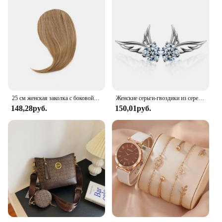
25 см женская заколка с боковой челкой, натуральная толстая матовая челка для наращивания волос на лбу, черная, коричневая, светлая челка, парик с бахромой, шиньоны
Женские серьги-гвоздики из серебра 925 пробы, с цирконом
148,28руб.
150,01руб.