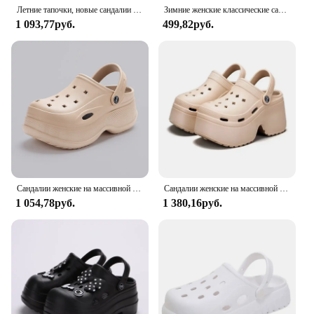
Летние тапочки, новые сандалии для женщин, 2024, уличные сабо, тапочки на толстой подошве, женские шлепанцы, нескользящие домашние тапочки из ЭВА
Зимние женские классические сабо на платформе с меховой подкладкой, сандалии на платформе без шнуровки с подвесками, садовая обувь, женские сабо на танкетке, сабо
1 093,77руб.
499,82руб.
Сандалии женские на массивной платформе, Нескользящие Пляжные Шлепанцы из ЭВА, танкетка, танкетка, садовая обувь, лето 2024
Сандалии женские на массивной платформе, Нескользящие Пляжные Шлепанцы из ЭВА, танкетка, танкетка, садовая обувь, лето 2024
1 054,78руб.
1 380,16руб.