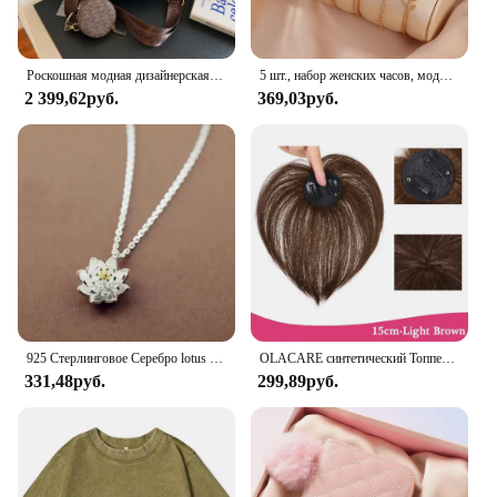
Роскошная модная дизайнерская женская сумка IMJK, ручные сумки, наплечный мессенджер, наклонная сумка на плечо, вечерние квадратные сумки
5 шт., набор женских часов, модные повседневные кварцевые часы, модный простой браслет, набор часов
2 399,62руб.
369,03руб.
925 Стерлинговое Серебро lotus ожерелья и кулоны для женщин Высокое качество Стерлинговое Серебро-ювелирные изделия
OLACARE синтетический Топпер шиньон накладной челка с зажимом удлинение челки натуральная накладная бахрома Невидимый Клоуз шиньон для женщин
331,48руб.
299,89руб.