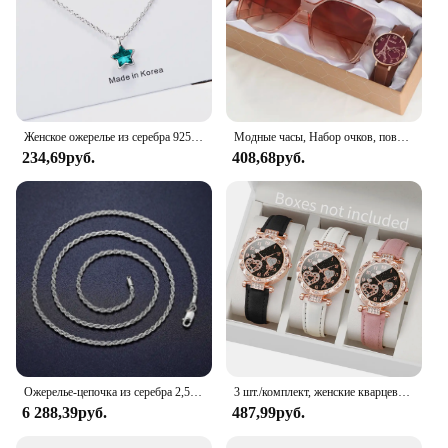
Женское ожерелье из серебра 925 пробы с синей звездой и кристаллами
Модные часы, Набор очков, повседневные часы с кожаным ремешком, Женские Простые солнцезащитные очки, Женские кварцевые наручные часы с циферблатом железной башни, платье C
234,69руб.
408,68руб.
Ожерелье-цепочка из серебра 2,5 пробы, мм
3 шт./комплект, женские кварцевые часы с кожаным ремешком
6 288,39руб.
487,99руб.