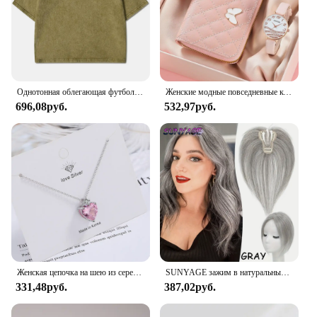
Однотонная облегающая футболка с эффектом потертости, женские модные мягкие хлопковые футболки, повседневная спортивная крутая ретро одежда с коротким рукавом для женщин
Женские модные повседневные кожаные часы и плюшевый шар украшение бабочка кошелек набор кварцевые наручные часы платье часы Montre Femme
696,08руб.
532,97руб.
Женская цепочка на шею из серебра 925 пробы с розовым цирконием
SUNYAGE зажим в натуральные синтетические волосы челки бахрома волосы куски средней части удлинение волос Topper для женщин выпадение волос
331,48руб.
387,02руб.