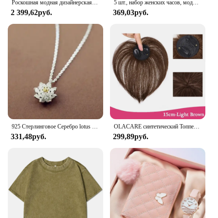
Роскошная модная дизайнерская женская сумка IMJK, ручные сумки, наплечный мессенджер, наклонная сумка на плечо, вечерние квадратные сумки
5 шт., набор женских часов, модные повседневные кварцевые часы, модный простой браслет, набор часов
2 399,62руб.
369,03руб.
925 Стерлинговое Серебро lotus ожерелья и кулоны для женщин Высокое качество Стерлинговое Серебро-ювелирные изделия
OLACARE синтетический Топпер шиньон накладной челка с зажимом удлинение челки натуральная накладная бахрома Невидимый Клоуз шиньон для женщин
331,48руб.
299,89руб.