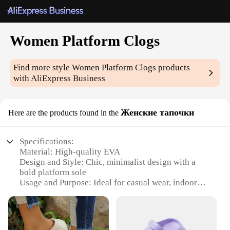
Women Platform Clogs
Find more style
Women Platform Clogs
products
with AliExpress Business
Женские тапочки
Here are the products found in the
Specifications:
Material: High-quality EVA
Design and Style: Chic, minimalist design with a
bold platform sole
Usage and Purpose: Ideal for casual wear, indoor
and outdoor activities
Performance and Property: Durable, lightweight,
and comfortable
Shape or Size or Weight or Quantity: Available in