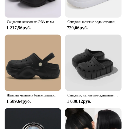
Сандалии женские из ЭВА на массивной платформе, Нескользящие шлепанцы на толстой подошве, с закрытым носком, пляжная обувь для сада, лето 2024
Сандалии женские водонепроницаемые на платформе, ажурные Шлепанцы из ЭВА, Нескользящие, на толстой подошве, садовая обувь, лето 2024
1 217,56руб.
729,06руб.
Женские черные и белые шлепанцы, уличные модные жемчужные роскошные бриллиантовые сандалии «сделай сам» для сада, сабо, обувь для воды
Сандалии, летние повседневные сабо, садовая обувь, уличная обувь, противоскользящие пляжные тапочки на толстой подошве без каблука, женская обувь Croxie
1 589,64руб.
1 030,12руб.