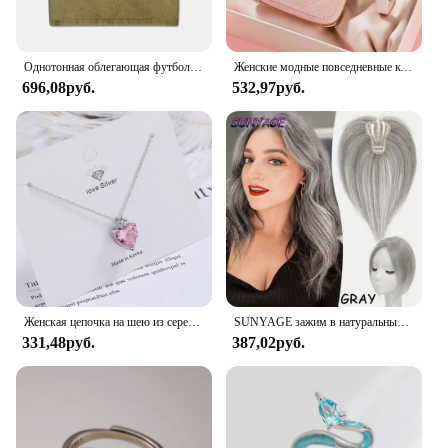
Однотонная облегающая футболка с эффектом потертости, женские модные мягкие хлопковые футболки, повседневная спортивная крутая ретро одежда с коротким рукавом для женщин
Женские модные повседневные кожаные часы и плюшевый шар украшение бабочка кошелек набор кварцевые наручные часы платье часы Montre Femme
696,08руб.
532,97руб.
Женская цепочка на шею из серебра 925 пробы с розовым цирконием
SUNYAGE зажим в натуральные синтетические волосы челки бахрома волосы куски средней части удлинение волос Topper для женщин выпадение волос
331,48руб.
387,02руб.