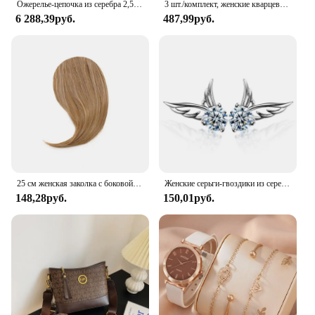
Ожерелье-цепочка из серебра 2,5 пробы, мм
3 шт./комплект, женские кварцевые часы с кожаным ремешком
6 288,39руб.
487,99руб.
25 см женская заколка с боковой челкой, натуральная толстая матовая челка для наращивания волос на лбу, черная, коричневая, светлая челка, парик с бахромой, шиньоны
Женские серьги-гвоздики из серебра 925 пробы, с цирконом
148,28руб.
150,01руб.