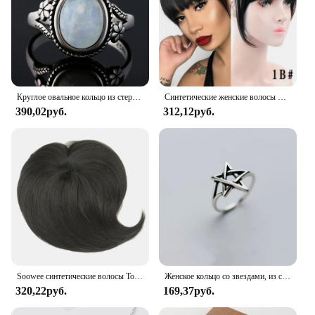
Круглое овальное кольцо из стерлингового серебра 925 пробы с натуральными лунными камнями для женщин, кольца, подарки, винтажные ювелирные изделия
Синтетические женские волосы LUPU, короткие прямые тупые челки, Натуральные Искусственные накладные волосы, зажимы для волос для черного термостойкого волокна
390,02руб.
312,12руб.
Soowee синтетические волосы Топпер с челкой невидимые 3D волосы Toupee шиньоны для мужчин и женщин
Женское кольцо со звездами, из серебра 925 пробы
320,22руб.
169,37руб.