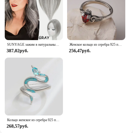
SUNYAGE зажим в натуральные синтетические волосы челки бахрома волосы куски средней части удлинение волос Topper для женщин выпадение волос
Женское кольцо из серебра 925 пробы с красным Цирконом
387,02руб.
256,47руб.
Кольцо женское из серебра 925 пробы с голубым цветом
268,57руб.