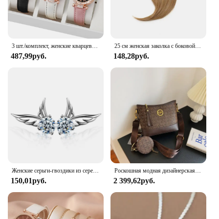
3 шт./комплект, женские кварцевые часы с кожаным ремешком
25 см женская заколка с боковой челкой, натуральная толстая матовая челка для наращивания волос на лбу, черная, коричневая, светлая челка, парик с бахромой, шиньоны
487,99руб.
148,28руб.
Женские серьги-гвоздики из серебра 925 пробы, с цирконом
Роскошная модная дизайнерская женская сумка IMJK, ручные сумки, наплечный мессенджер, наклонная сумка на плечо, вечерние квадратные сумки
150,01руб.
2 399,62руб.