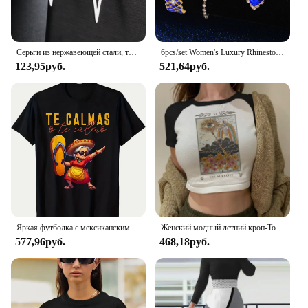
Серьги из нержавеющей стали, тренд 2022 года, хип-хоп, готика, модные, большие звезды, панк, серьги-гвоздики для женщин, ювелирные изделия, вечеринка, друзья, лучший подарок
6pcs/set Women's Luxury Rhinestone Quartz Watch Elegant Fashion Analog Wrist Watch & Synthetic Gem Jewelry Set, Gift For Mom Her
123,95руб.
521,64руб.
Яркая футболка с мексиканским наследием-Веселая Футболка свободного кроя с графическим рисунком для мам-испанское выражение Te Calmas O Te Calmo
Женский модный летний кроп-Топ Harajuku с коротким рукавом, женская футболка с принтом Таро, милая Повседневная эстетичная футболка
577,96руб.
468,18руб.