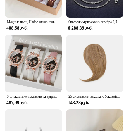
Модные часы, Набор очков, повседневные часы с кожаным ремешком, Женские Простые солнцезащитные очки, Женские кварцевые наручные часы с циферблатом железной башни, платье C
Ожерелье-цепочка из серебра 2,5 пробы, мм
408,68руб.
6 288,39руб.
3 шт./комплект, женские кварцевые часы с кожаным ремешком
25 см женская заколка с боковой челкой, натуральная толстая матовая челка для наращивания волос на лбу, черная, коричневая, светлая челка, парик с бахромой, шиньоны
487,99руб.
148,28руб.