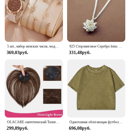
5 шт., набор женских часов, модные повседневные кварцевые часы, модный простой браслет, набор часов
925 Стерлинговое Серебро lotus ожерелья и кулоны для женщин Высокое качество Стерлинговое Серебро-ювелирные изделия
369,03руб.
331,48руб.
OLACARE синтетический Топпер шиньон накладной челка с зажимом удлинение челки натуральная накладная бахрома Невидимый Клоуз шиньон для женщин
Однотонная облегающая футболка с эффектом потертости, женские модные мягкие хлопковые футболки, повседневная спортивная крутая ретро одежда с коротким рукавом для женщин
299,89руб.
696,08руб.