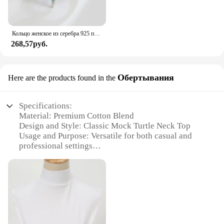
Кольцо женское из серебра 925 пробы с голубым цветом
268,57руб.
Обертывания
Here are the products found in the
Specifications:
Material: Premium Cotton Blend
Design and Style: Classic Mock Turtle Neck Top
Usage and Purpose: Versatile for both casual and
professional settings
Typical Adaptive Scenario: Ideal for layering under
jackets or as a standalone piece
Shape or Size or Weight or Quantity: Available in a
range of sizes to fit various body types
Performance and Property: Comfortable, breathable
fabric ensures all-day wearability