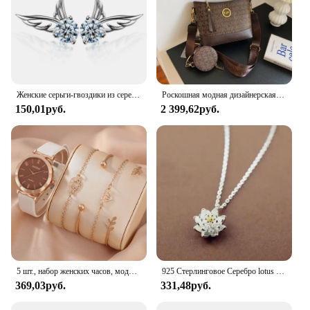
Женские серьги-гвоздики из серебра 925 пробы, с цирконом
Роскошная модная дизайнерская женская сумка IMJK, ручные сумки, наплечный мессенджер, наклонная сумка на плечо, вечерние квадратные сумки
150,01руб.
2 399,62руб.
5 шт., набор женских часов, модные повседневные кварцевые часы, модный простой браслет, набор часов
925 Стерлинговое Серебро lotus ожерелья и кулоны для женщин Высокое качество Стерлинговое Серебро-ювелирные изделия
369,03руб.
331,48руб.