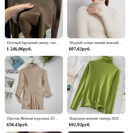
Плотный бархатный свитер с высоким воротником, женский модный теплый свитер в Корейском стиле на подкладке, вязаный пуловер, облегающий Топ, зимний трикотажный свитер, джемпер
Модный осенне-зимний женский свитер с высоким воротником с длинными рукавами и кашемировыми свитерами в рубчик
1 246,06руб.
607,62руб.
Простая Женская водолазка ZOKI, зимний модный пуловер, эластичный вязаный женский джемпер, повседневные однотонные черные женские базовые Топы
Водолазка женские свитера 2024, осенне-зимний свитер, вязаный пуловер, женские свитера с длинными рукавами, топы, мягкий джемпер Pull Femme
650,43руб.
692,92руб.