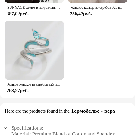
SUNYAGE зажим в натуральные синтетические волосы челки бахрома волосы куски средней части удлинение волос Topper для женщин выпадение волос
Женское кольцо из серебра 925 пробы с красным Цирконом
387,02руб.
256,47руб.
Кольцо женское из серебра 925 пробы с голубым цветом
268,57руб.
Термобелье - верх
Here are the products found in the
Specifications:
Material: Premium Blend of Cotton and Spandex