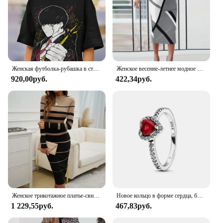
Женская футболка-рубашка в стиле аниме, все размеры
Женское весенне-летнее модное платье с длинными рукавами и высоким воротом, сексуальное платье средней длины с разрезом на талии и облегающим запахом на бедрах
920,00руб.
422,34руб.
Женское трикотажное платье-свитер в полоску, с длинным рукавом
Новое кольцо в форме сердца, блестящее серебряное кольцо, различные цвета, классическое роскошное очаровательное изысканное ювелирное изделие, подарок-сюрприз
1 229,55руб.
467,83руб.