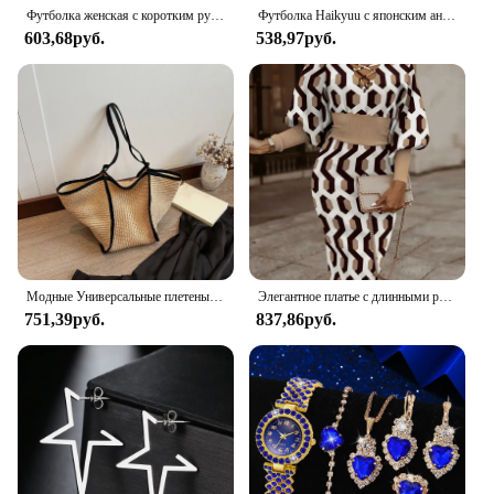
Футболка женская с коротким рукавом и принтом «Покахонтас»
Футболка Haikyuu с японским аниме, Женский Топ в стиле Харадзюку, футболка в японском стиле, летняя одежда унисекс Y2k, женские футболки с коротким рукавом
603,68руб.
538,97руб.
Модные Универсальные плетеные сумки на плечо для женщин, дизайнерские соломенные летние пляжные сумочки большой вместимости, тоут для отдыха
Элегантное платье с длинными рукавами и v-образным вырезом на талии для женщин, модные осенне-зимние тонкие винтажные платья с принтом, закрывающие бедра, женские
751,39руб.
837,86руб.