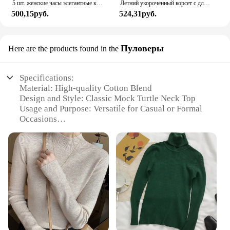
5 шт. женские часы элегантные кварцевые часы ремешок из сплава золото и сплава квадратный браслет ожерелье серьги комплект часов
Летний укороченный корсет с длинным рукавом, Женский Топ, сексуальная эстетичная Клубная футболка с круглым вырезом, Волшебная черная женская футболка
500,15руб.
524,31руб.
Пуловеры
Here are the products found in the
Specifications:
Material: High-quality Cotton Blend
Design and Style: Classic Mock Turtle Neck Top
Usage and Purpose: Versatile for Casual or Formal
Occasions
Type and Category: Women's Fashion Apparel
Performance and Property: Comfortable Fit with
Stretch
Parts and Accessories: None
Features:
**Elegant and Versatile Design**
The Women Mock Turtle Neck Top is a staple piece
in any modern woman's wardrobe. Designed with a
classic mock turtle neck, this top offers a chic and