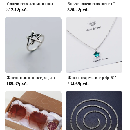
Синтетические женские волосы LUPU, короткие прямые тупые челки, Натуральные Искусственные накладные волосы, зажимы для волос для черного термостойкого волокна
Soowee синтетические волосы Топпер с челкой невидимые 3D волосы Toupee шиньоны для мужчин и женщин
312,12руб.
320,22руб.
Женское кольцо со звездами, из серебра 925 пробы
Женское ожерелье из серебра 925 пробы с синей звездой и кристаллами
169,37руб.
234,69руб.