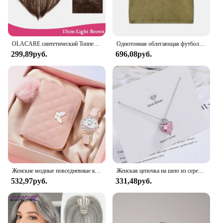
OLACARE синтетический Топпер шиньон накладной челка с зажимом удлинение челки натуральная накладная бахрома Невидимый Клоуз шиньон для женщин
Однотонная облегающая футболка с эффектом потертости, женские модные мягкие хлопковые футболки, повседневная спортивная крутая ретро одежда с коротким рукавом для женщин
299,89руб.
696,08руб.
Женские модные повседневные кожаные часы и плюшевый шар украшение бабочка кошелек набор кварцевые наручные часы платье часы Montre Femme
Женская цепочка на шею из серебра 925 пробы с розовым цирконием
532,97руб.
331,48руб.