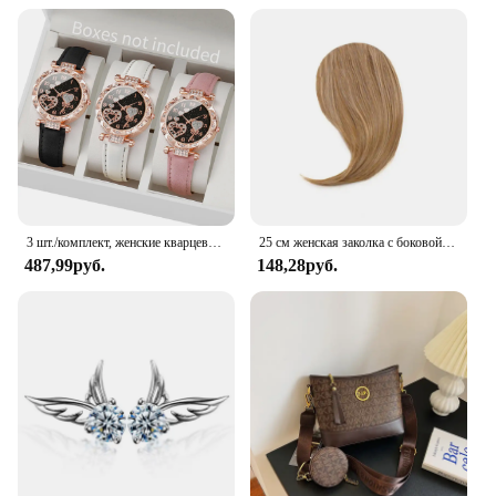
3 шт./комплект, женские кварцевые часы с кожаным ремешком
25 см женская заколка с боковой челкой, натуральная толстая матовая челка для наращивания волос на лбу, черная, коричневая, светлая челка, парик с бахромой, шиньоны
487,99руб.
148,28руб.