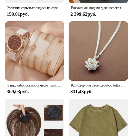
Женские серьги-гвоздики из серебра 925 пробы, с цирконом
Роскошная модная дизайнерская женская сумка IMJK, ручные сумки, наплечный мессенджер, наклонная сумка на плечо, вечерние квадратные сумки
150,01руб.
2 399,62руб.
5 шт., набор женских часов, модные повседневные кварцевые часы, модный простой браслет, набор часов
925 Стерлинговое Серебро lotus ожерелья и кулоны для женщин Высокое качество Стерлинговое Серебро-ювелирные изделия
369,03руб.
331,48руб.