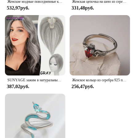
Женские модные повседневные кожаные часы и плюшевый шар украшение бабочка кошелек набор кварцевые наручные часы платье часы Montre Femme
Женская цепочка на шею из серебра 925 пробы с розовым цирконием
532,97руб.
331,48руб.
SUNYAGE зажим в натуральные синтетические волосы челки бахрома волосы куски средней части удлинение волос Topper для женщин выпадение волос
Женское кольцо из серебра 925 пробы с красным Цирконом
387,02руб.
256,47руб.