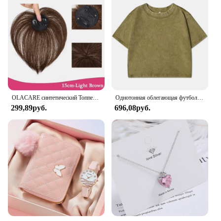
OLACARE синтетический Топпер шиньон накладной челка с зажимом удлинение челки натуральная накладная бахрома Невидимый Клоуз шиньон для женщин
Однотонная облегающая футболка с эффектом потертости, женские модные мягкие хлопковые футболки, повседневная спортивная крутая ретро одежда с коротким рукавом для женщин
299,89руб.
696,08руб.