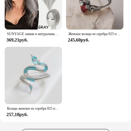
SUNYAGE зажим в натуральные синтетические волосы челки бахрома волосы куски средней части удлинение волос Topper для женщин выпадение волос
Женское кольцо из серебра 925 пробы с красным Цирконом
369,21руб.
245,60руб.
Кольцо женское из серебра 925 пробы с голубым цветом
257,18руб.