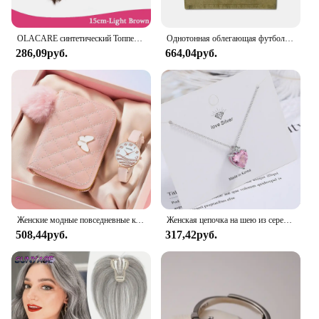
OLACARE синтетический Топпер шиньон накладной челка с зажимом удлинение челки натуральная накладная бахрома Невидимый Клоуз шиньон для женщин
Однотонная облегающая футболка с эффектом потертости, женские модные мягкие хлопковые футболки, повседневная спортивная крутая ретро одежда с коротким рукавом для женщин
286,09руб.
664,04руб.
Женские модные повседневные кожаные часы и плюшевый шар украшение бабочка кошелек набор кварцевые наручные часы платье часы Montre Femme
Женская цепочка на шею из серебра 925 пробы с розовым цирконием
508,44руб.
317,42руб.