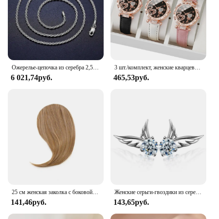
Ожерелье-цепочка из серебра 2,5 пробы, мм
3 шт./комплект, женские кварцевые часы с кожаным ремешком
6 021,74руб.
465,53руб.
25 см женская заколка с боковой челкой, натуральная толстая матовая челка для наращивания волос на лбу, черная, коричневая, светлая челка, парик с бахромой, шиньоны
Женские серьги-гвоздики из серебра 925 пробы, с цирконом
141,46руб.
143,65руб.