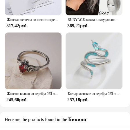
Женская цепочка на шею из серебра 925 пробы с розовым цирконием
SUNYAGE зажим в натуральные синтетические волосы челки бахрома волосы куски средней части удлинение волос Topper для женщин выпадение волос
317,42руб.
369,21руб.
Женское кольцо из серебра 925 пробы с красным Цирконом
Кольцо женское из серебра 925 пробы с голубым цветом
245,60руб.
257,18руб.
Бикини
Here are the products found in the