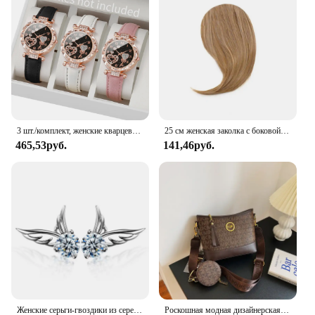
3 шт./комплект, женские кварцевые часы с кожаным ремешком
25 см женская заколка с боковой челкой, натуральная толстая матовая челка для наращивания волос на лбу, черная, коричневая, светлая челка, парик с бахромой, шиньоны
465,53руб.
141,46руб.
Женские серьги-гвоздики из серебра 925 пробы, с цирконом
Роскошная модная дизайнерская женская сумка IMJK, ручные сумки, наплечный мессенджер, наклонная сумка на плечо, вечерние квадратные сумки