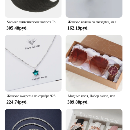
Soowee синтетические волосы Топпер с челкой невидимые 3D волосы Toupee шиньоны для мужчин и женщин
Женское кольцо со звездами, из серебра 925 пробы
305,48руб.
162,19руб.
Женское ожерелье из серебра 925 пробы с синей звездой и кристаллами
Модные часы, Набор очков, повседневные часы с кожаным ремешком, Женские Простые солнцезащитные очки, Женские кварцевые наручные часы с циферблатом железной башни, платье C
224,74руб.
389,88руб.