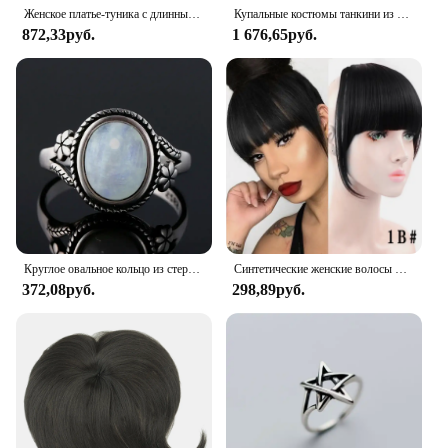
occasion.
Женское платье-туника с длинным рукавом, длинным рукавом и высокой талией
Купальные костюмы танкини из двух частей для женщин, платье для плавания с контролем живота, принт с высокой талией, мягкие купальники с шортами для мальчиков
872,33руб.
1 676,65руб.
Круглое овальное кольцо из стерлингового серебра 925 пробы с натуральными лунными камнями для женщин, кольца, подарки, винтажные ювелирные изделия
Синтетические женские волосы LUPU, короткие прямые тупые челки, Натуральные Искусственные накладные волосы, зажимы для волос для черного термостойкого волокна
372,08руб.
298,89руб.