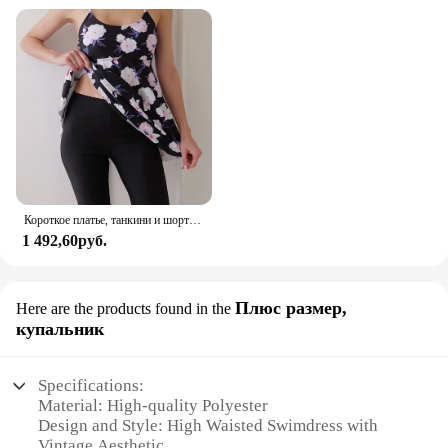
construction and versatile design, it is a product that
appeals to a wide range of customers. The set's
inclusion of a matching cover-up adds value,
making it an attractive option for those looking to
expand their product offerings. Whether you're a
retailer or a supplier, this swimdress set is a smart
investment that is sure to delight your customers.
Короткое платье, танкини и шорты, купальник 2024, женский купальник с принтом, женский купальный костюм с высокой талией, купальный костюм с подкладкой, летняя пляжная одежда для плавания
1 492,60руб.
Плюс размер,
Here are the products found in the
купальник
Specifications:
Material: High-quality Polyester
Design and Style: High Waisted Swimdress with
Vintage Aesthetic