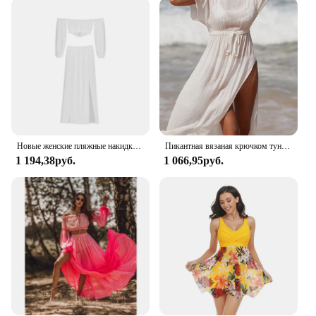
it a practical choice for regular pool use, while the
UV protection ensures your skin stays safe from
harmful rays. The matching cover-up or pareo adds
an extra layer of style and comfort, allowing you to
transition seamlessly from water activities to
sunbathing or socializing. The swimdress is
available in a variety of sizes, catering to diverse
body types and ensuring a perfect fit for every
woman.
Новые женские пляжные накидки для бикини из 2 предметов, купальник с открытыми плечами, топ + платье с высокой талией, сексуальная женская накидка для плавания, купальный костюм
Пикантная вязаная крючком туника с коротким рукавом с высоким разрезом Пляжная накидка пляжное платье Пляжная одежда Пляжная женская одежда K5617
**Perfect for Every Occasion**
1 194,38руб.
1 066,95руб.
This swimdress is not just a piece of clothing; it's a
statement of confidence and style. It's perfect for
wholesale vendors and suppliers looking to offer a
high-quality, fashionable swimwear option to their
customers. Whether you're selling it as a set or
individually, this swimdress is sure to be a hit. It's
ideal for beach vacations, pool parties, or any other
water-related activities, making it a versatile
addition to any woman's wardrobe. The swimdress's
design and style are suitable for women of all ages,
ensuring that it remains a timeless choice for any