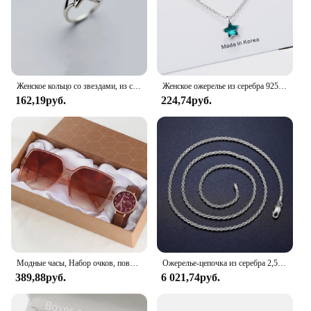
confidence and self-expression. It's the perfect
addition to your summer wardrobe, offering both
comfort and style for every adventure.
Женское кольцо со звездами, из серебра 925 пробы
Женское ожерелье из серебра 925 пробы с синей звездой и кристаллами
162,19руб.
224,74руб.
Модные часы, Набор очков, повседневные часы с кожаным ремешком, Женские Простые солнцезащитные очки, Женские кварцевые наручные часы с циферблатом железной башни, платье C
Ожерелье-цепочка из серебра 2,5 пробы, мм
389,88руб.
6 021,74руб.