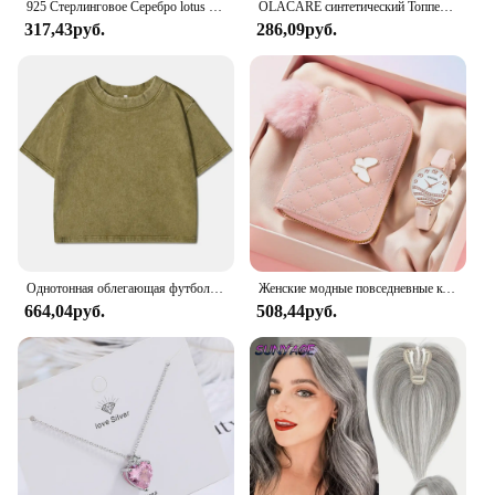
925 Стерлинговое Серебро lotus ожерелья и кулоны для женщин Высокое качество Стерлинговое Серебро-ювелирные изделия
OLACARE синтетический Топпер шиньон накладной челка с зажимом удлинение челки натуральная накладная бахрома Невидимый Клоуз шиньон для женщин
317,43руб.
286,09руб.
Однотонная облегающая футболка с эффектом потертости, женские модные мягкие хлопковые футболки, повседневная спортивная крутая ретро одежда с коротким рукавом для женщин
Женские модные повседневные кожаные часы и плюшевый шар украшение бабочка кошелек набор кварцевые наручные часы платье часы Montre Femme
664,04руб.
508,44руб.