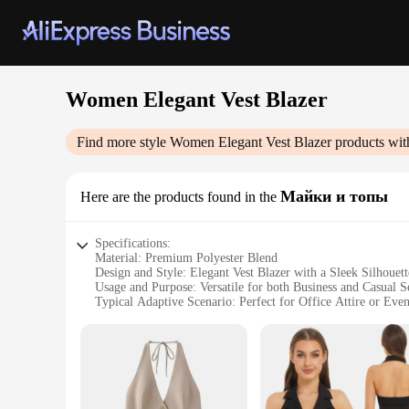
Women Elegant Vest Blazer
Find more style
Women Elegant Vest Blazer
products wit
Майки и топы
Here are the products found in the
Specifications:
Material: Premium Polyester Blend
Design and Style: Elegant Vest Blazer with a Sleek Silhouett
Usage and Purpose: Versatile for both Business and Casual S
Typical Adaptive Scenario: Perfect for Office Attire or Eve
Shape or Size or Weight or Quantity: Available in Multiple 
Performance and Property: Durable and Comfortable for Da
Features:
**Elegant Design and Versatile Styling**
Step into the world of sophistication with our Women Elegan
ensure durability and comfort, making it an ideal choice for b