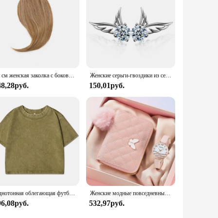
t for anyone looking to add a touch of sophistication to
25 см женская заколка с боковой челкой, натуральная толстая матовая челка для наращивания волос на лбу, черная, коричневая, светлая челка, парик с бахромой, шиньоны
Женские серьги-гвоздики из серебра 925 пробы, с цирконом
48,28руб.
150,01руб.
Однотонная облегающая футболка с эффектом потертости, женские модные мягкие хлопковые футболки, повседневная спортивная крутая ретро одежда с коротким рукавом для женщин
Женские модные повседневные кожаные часы и плюшевый шар украшение бабочка кошелек набор кварцевые наручные часы платье часы Montre Femme
96,08руб.
532,97руб.