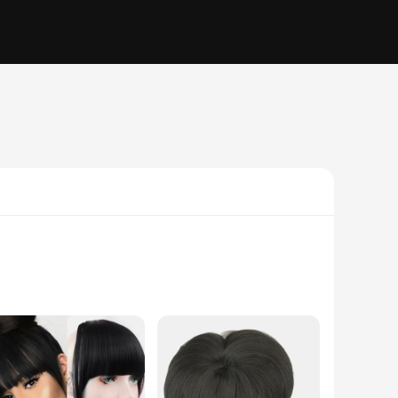
f elegance. The sleek silhouette and premium polyester blend
d to flatter a variety of body types, offering a tailored fit