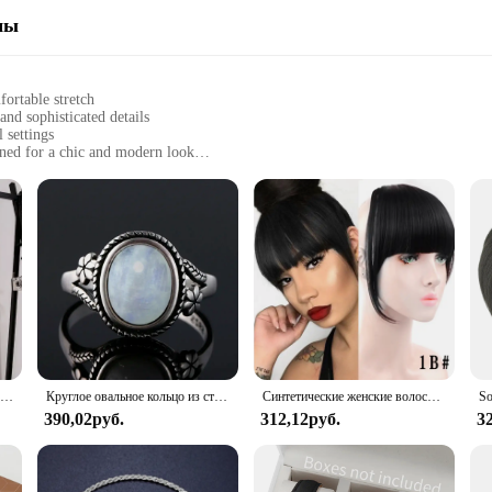
мы
ortable stretch
and sophisticated details
 settings
ned for a chic and modern look
fect for daily wear
g a complete ensemble
t Vest Blazer, a staple piece that redefines elegance in women's formal wear. 
oves with you throughout the day. The sleek silhouette and sophisticated detail
no matter where you go.
t about style; it's about versatility. Whether you're attending a business meetin
Женский тонкий пиджак и брюки, повседневный комплект из трех предметов, белый жилет и брюки, одежда для офиса и работы, спортивный костюм, лето 2023
Круглое овальное кольцо из стерлингового серебра 925 пробы с натуральными лунными камнями для женщин, кольца, подарки, винтажные ювелирные изделия
Синтетические женские волосы LUPU, короткие прямые тупые челки, Натуральные Искусственные накладные волосы, зажимы для волос для черного термостойкого волокна
completes the look, offering a cohesive ensemble that is both chic and practical.
390,02руб.
312,12руб.
3
othing; it's a statement of fashion-forward thinking. The design and style of th