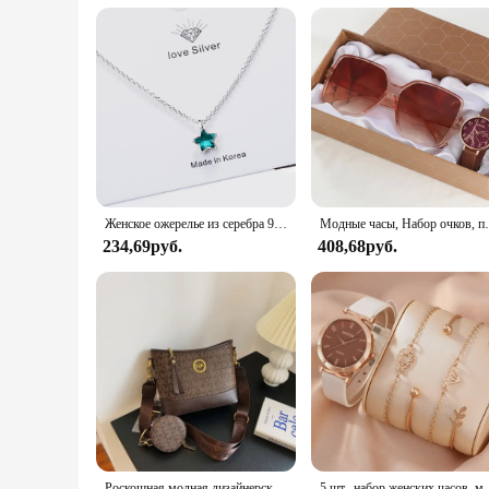
Женское ожерелье из серебра 925 пробы с синей звездой и кристаллами
Модные часы, Набор очков, повседневные часы с кожаным рем
234,69руб.
408,68руб.
Роскошная модная дизайнерская женская сумка IMJK, ручные сумки, наплечный мессенджер, наклонная сумка на плечо, вечерние квадратные сумки
5 шт., набор женских часов, модные повсед