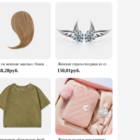
25 см женская заколка с боковой челкой, натуральная толстая матовая челка для наращивания волос на лбу, черная, коричневая, светлая челка, парик с бахромой, шиньоны
Женские серьги-гвоздики из серебра 925 пробы, с цирконом
48,28руб.
150,01руб.
Однотонная облегающая футболка с эффектом потертости, женские модные мягкие хлопковые футболки, повседневная спортивная крутая ретро одежда с коротким рукавом для женщин
Женские модные повседневные кожаные часы и плюшевый шар украшение бабочка кошелек набор кварцевые наручные часы платье часы Montre Femme