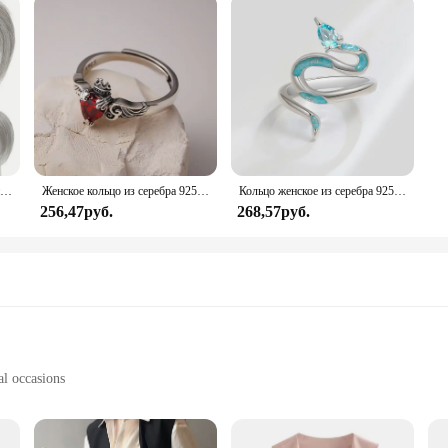
SUNYAGE зажим в натуральные синтетические волосы челки бахрома волосы куски средней части удлинение волос Topper для женщин выпадение волос
Женское кольцо из серебра 925 пробы с красным Цирконом
Кольцо женское из серебра 925 пробы с голубым цветом
256,47руб.
268,57руб.
al occasions
sizes to fit all body types