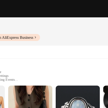
h AliExpress Business
e
ettings
ning Events
Sizes and Colors
ily Wear
t Vest Blazer, a garment that seamlessly blends professionalism with a touch o
oth business and casual occasions. The vest blazer's design is thoughtfully crafte