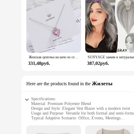
Женская цепочка на шею из серебра 925 пробы с розовым цирконием
331,48руб.
387,02руб.
Жилеты
Here are the products found in the
Specifications:
Material: Premium Polyester Blend
Design and Style: Elegant Vest Blazer with a modern twist
Usage and Purpose: Versatile for both formal and semi-form
Typical Adaptive Scenario: Office, Events, Meetings
Shape or Size or Weight or Quantity: Available in a range of 
Performance and Property: Durable and easy to maintain