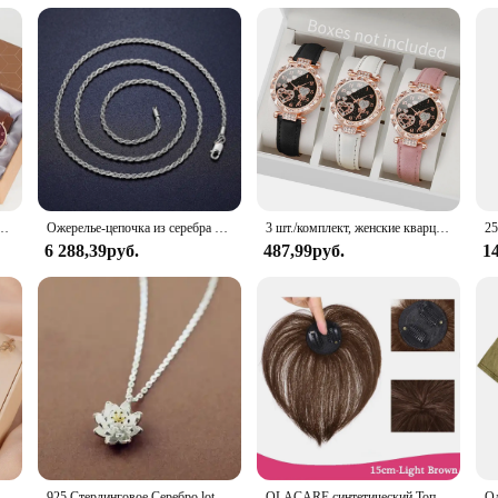
ешком, Женские Простые солнцезащитные очки, Женские кварцевые наручные часы с циферблатом железной башни, платье C
Ожерелье-цепочка из серебра 2,5 пробы, мм
3 шт./комплект, женские кварцевые часы с кожаным ремешком
6 288,39руб.
487,99руб.
1
невные кварцевые часы, модный простой браслет, набор часов
925 Стерлинговое Серебро lotus ожерелья и кулоны для женщин Высокое качество Стерлинговое Серебро-ювелирные изделия
OLACARE синтетический Топпер шиньон накладной челка с зажимом удлинение челки натуральная накладная бахрома Невидимый Клоуз шиньон для женщин