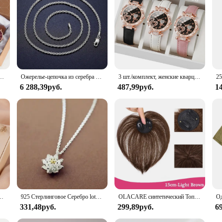
cticality. The vest blazer's performance and property make it a smart investmen
 looking for a high-quality set for sale, this vest blazer is sure to impress.
ешком, Женские Простые солнцезащитные очки, Женские кварцевые наручные часы с циферблатом железной башни, платье C
Ожерелье-цепочка из серебра 2,5 пробы, мм
3 шт./комплект, женские кварцевые часы с кожаным ремешком
6 288,39руб.
487,99руб.
1
невные кварцевые часы, модный простой браслет, набор часов
925 Стерлинговое Серебро lotus ожерелья и кулоны для женщин Высокое качество Стерлинговое Серебро-ювелирные изделия
OLACARE синтетический Топпер шиньон накладной челка с зажимом удлинение челки натуральная накладная бахрома Невидимый Клоуз шиньон для женщин
331,48руб.
299,89руб.
6