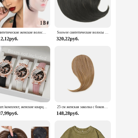
 to be paired with a variety of outfits, from crisp shirts and
ffortlessly incorporated into any wardrobe, making it a staple
Синтетические женские волосы LUPU, короткие прямые тупые челки, Натуральные Искусственные накладные волосы, зажимы для волос для черного термостойкого волокна
Soowee синтетические волосы Топпер с челкой невидимые 3D волосы Toupee шиньоны для мужчин и женщин
12,12руб.
320,22руб.
 The selection includes both classic and trendy colors,
adaptability, designed to meet the needs of wholesalers,
3 шт./комплект, женские кварцевые часы с кожаным ремешком
25 см женская заколка с боковой челкой, натуральная толстая матовая челка для наращивания волос на лбу, черная, коричневая, светлая челка, парик с бахромой, шиньоны
87,99руб.
148,28руб.