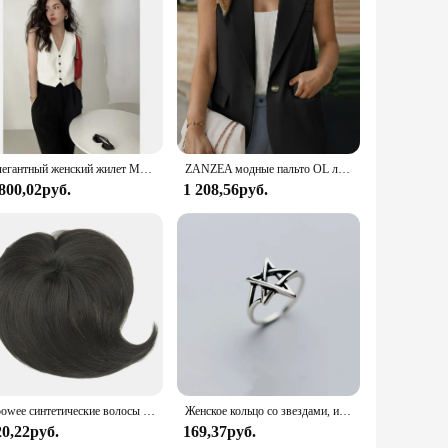
est blazer offers a soft, comfortable feel while maintaining
ential piece for any fashion-forward woman. Whether you're
 various settings.
sing on style, making it a staple for women who value both
Элегантный женский жилет MEXZT, винтажный черный костюм, жилет, куртки, корейское белое пальто без рукавов, верхняя одежда с V-образным вырезом, топы
ZANZEA модные пальто OL летние женские блейзеры жилеты уличная одежда с лацканами куртки без рукавов элегантные офисные женские жилеты Mujer
ng. It's an ideal choice for women who are always on the go,
 800,02руб.
1 208,56руб.
ery woman can find the perfect fit, allowing for confidence and
 a go-to choice for any occasion. It's a must-have for women
Soowee синтетические волосы Топпер с челкой невидимые 3D волосы Toupee шиньоны для мужчин и женщин
Женское кольцо со звездами, из серебра 925 пробы
20,22руб.
169,37руб.