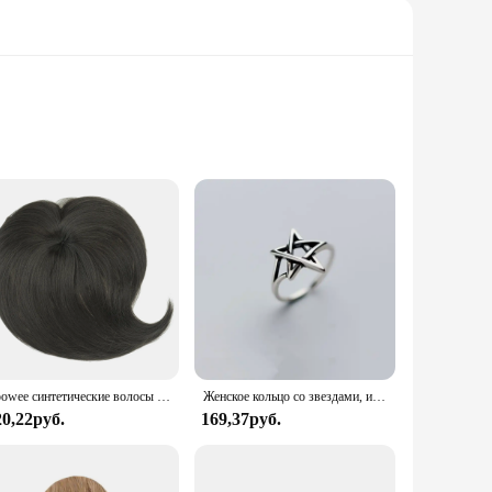
This chic ensemble is crafted from a premium blend of
s make it an impeccable choice for both professional and
g, a social event, or simply looking to elevate your casual
Soowee синтетические волосы Топпер с челкой невидимые 3D волосы Toupee шиньоны для мужчин и женщин
Женское кольцо со звездами, из серебра 925 пробы
 The vest blazer's durability ensures it withstands the test
20,22руб.
169,37руб.
is piece are tailored to meet the needs of the fashion-