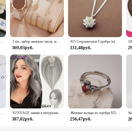
одная дизайнерская женская сумка IMJK, ручные сумки, наплечный мессенджер, наклонная сумка на плечо, вечерние квадратные сумки
5 шт., набор женских часов, модные повседневные кварцевые часы, модный простой браслет, набор часов
925 Стерлинговое Серебро lotus ожерелья и кулоны для женщин Высокое качество Стерлинговое Серебро-ювелирные изделия
369,03руб.
331,48руб.
2
почка на шею из серебра 925 пробы с розовым цирконием
SUNYAGE зажим в натуральные синтетические волосы челки бахрома волосы куски средней части удлинение волос Topper для женщин выпадение волос
Женское кольцо из серебра 925 пробы с красным Цирконом
387,02руб.
256,47руб.
2