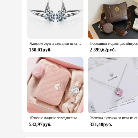
Женские серьги-гвоздики из серебра 925 пробы, с цирконом
Роскошная м
150,01руб.
2 399,62руб.
Женские модные повседневные кожаные часы и плюшевый шар украшение бабочка кошелек набор кварцевые наручные часы платье часы Montre Femme
Женская це
532,97руб.
331,48руб.