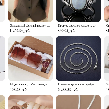
ng, this versatile vest blazer is your go-to piece. Its adaptable nature allows it
hic evening ensemble. The vest blazer's neutral color palette ensures it can be e
ет на пуговицах с острым подолом, однотонный укороченный топ с воротником с лацканами, Майки с открытой спиной, женские топы
Элегантный офисный костюм с V-образным вырезом, жилет ZANZEA, Женская майка, модный блейзер без рукавов, верхняя одежда 2024, летние майки оверсайз цвета хаки
Круглое овальное кольцо из стерлингового серебра 925 пробы с натуральными лунными камнями для женщин, кольца, подарки, винтажные ювелирные изделия
1 256,96руб.
390,02руб.
3
ant Vest Blazer is available in a range of sizes to cater to diverse body types.
 style. This vest blazer is not just a garment; it's a statement of elegance and 
quality, fashion-forward pieces.
Женское ожерелье из серебра 925 пробы с синей звездой и кристаллами
Модные часы, Набор очков, повседневные часы с кожаным ремешком, Женские Простые солнцезащитные очки, Женские кварцевые наручные часы с циферблатом железной башни, платье C
Ожерелье-цепочка из серебра 2,5 пробы, мм
408,68руб.
6 288,39руб.
4