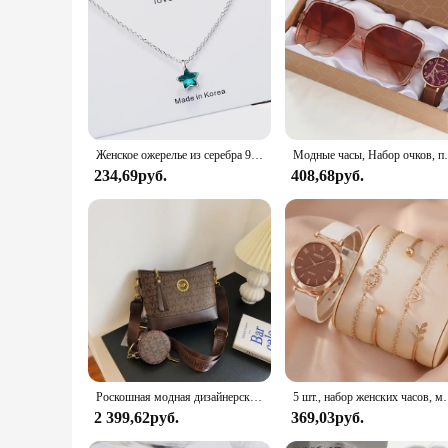
conscious woman who appreciates a blend of elegance and pra
their wardrobe. Whether you're a wholesaler, vendor, or simply
Женское ожерелье из серебра 925 пробы с синей звездой и кристаллами
Модные часы, Набор очков, повседневные часы с кожаным рем
234,69руб.
408,68руб.
Роскошная модная дизайнерская женская сумка IMJK, ручные сумки, наплечный мессенджер, наклонная сумка на плечо, вечерние квадратные сумки
5 шт., набор женских часов, модные повсед
2 399,62руб.
369,03руб.