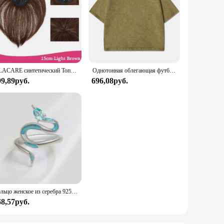
OLACARE синтетический Топпер шиньон накладной челка с зажимом удлинение челки натуральная накладная бахрома Невидимый Клоуз шиньон для женщин
Однотонная облегающая футболка с эффектом потертости, женские модные мягкие хлопковые футболки, повседневная спортивная крутая ретро одежда с коротким рукавом для женщин
99,89руб.
696,08руб.
Кольцо женское из серебра 925 пробы с голубым цветом
68,57руб.