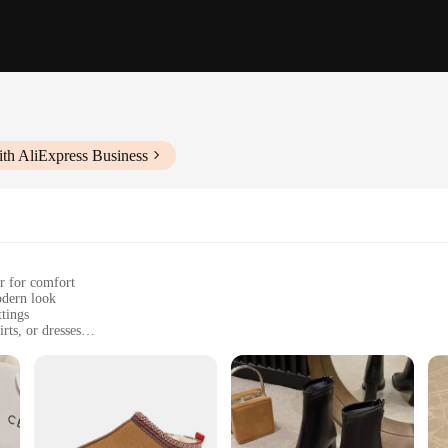
th AliExpress Business
ar for comfort
odern look
ttings
rts, or dresses
zes to fit a range of foot shapes
ooting on various surfaces
Chunky Ankle Boots. These boots are not just a fashion statement; they are a t