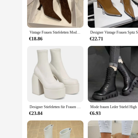
chunky heel and square toe offer a contemporary twist on cl
longevity and a sleek finish, while the padded ankle collar p
**Versatile and Comfortable Footwear**
Whether you're navigating the urban jungle or enjoying a cas
Vintage Frauen Stiefeletten Mode Spitz Schuhe Herbst Winter High Heel Damen Elegante Stretch Dünne Kurze Booties
surfaces, while the chunky heel offers a stable and comfortabl
or dresses, ensuring you're always ready for any occasion.
€18.86
€22.71
**A Boost for Your Wardrobe**
As a wholesale product, these Women Chunky Ankle Boots are 
vendors and suppliers, and their sets for sale offer an econo
outfits and your confidence.
Designer Stiefeletten für Frauen Frühling Herbst Marke Frau Heels Plattform Chunky Stiefel Solide PU Frauen Schuhe Neue Sexy High Heels
Mode frauen
€23.84
€6.93