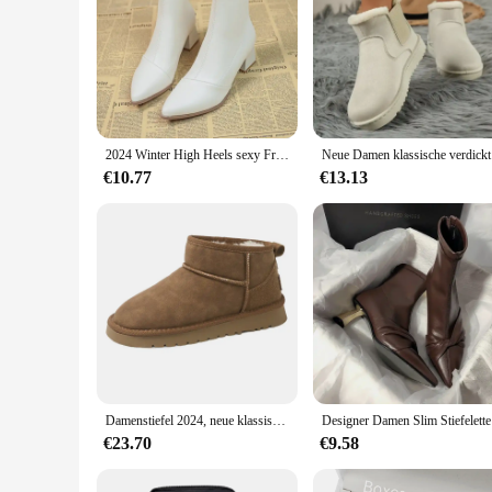
2024 Winter High Heels sexy Frauen Luxus schuhe klobige Knöchel Chelsea Stiefel Mode neue spitze Zehen Reiß verschluss Goth Pumps Marke Schuhe
Neue Damen
€10.77
€13.13
Damenstiefel 2024, neue klassische verdickte Flusen-Schneestiefel für Damen, bequeme warme Stiefeletten, Winter, klobige Goth-Schuhe für Damen
Designer
€23.70
€9.58