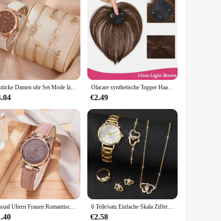
5 stücke Damen uhr Set Mode lässig Quarzuhr Mode einfache Armband Uhr Set
Olacare synthetische Topper Haarteil falsche Knall Clip-in Pony Erweiterung natürliche gefälschte Fransen unsichtbare Clourse Haarteil für Frauen
3.04
€2.49
Casual Uhren Frauen Romantische Sternen Himmel Uhr Armband Leder Strass Designer Damen Uhr Einfache Kleid Gfit Montre Femme
6 Teile/satz Einfache Skala Zifferblatt frauen Uhr Mode Gold Stahl Band Quarz Uhren Schmuck-Set (Ohne Box)
1.40
€2.58