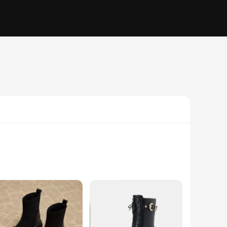
estament to elegant craftsmanship and versatile design. The