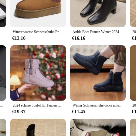
assic ankle boot silhouettes, making them a must-have for any fashion-forward 
rovides comfort for all-day wear.
ual day out, these boots are designed to keep up with your dynamic lifestyle. T
Designer Vintage Frauen Spitz Stiefeletten Mode High Heels Kurze Booties Herbst Winter frauen Schuhe
Winter warme Schneeschuhe Frauen klobige Plattform Plüsch Stiefeletten für Frau Wildleder Baumwolle gepolsterte Schuhe wasserdichte Hausschuhe Slipper
Ankle Boot Frauen Winter 2024 Neue Kaschmir Warme Mode Schwarz Sexy Dünne Bein Elastische Botas De Invierno Para Mujer Bota feminina
e stride. The boots' adaptability extends to various outfits, making them a stap
€13.16
€16.16
€
an excellent addition to your collection or as a gift for friends and family.
mical option for those looking to stock up on stylish footwear. Embrace the seas
 Leder Stiefel High Top Casual Baumwolle Boot Plüsch Warme Winter Stiefel für Frauen Nicht Slip Plattform Stiefel botas Mujer
2024 schnee Stiefel für Frauen Neue Baumwolle Schuhe Winter Plüsch Dicke Sohle frauen Schuhe Plattform Anti Slip Warme Stiefeletten schuhe
Winter Schneeschuhe dicke untere Seiten kette warme bequeme Schneeschuhe für Frauen
€19.37
€11.45
€