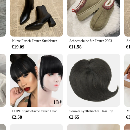
 klassische verdickte Fluff Schneeschuhe bequeme warme Stiefeletten Frau Winter Damen Schuhe klobige Botas Mujer
Kurze Plüsch Frauen Stiefeletten Mode Seite Reißverschlüsse Schuhe Herbst Winter Starke Absatz frauen Warme Kurze Booties
Schneeschuhe für Frauen 2023 Winter neue Kaschmir warme dicke Sohlen ohne fersen bedeckte Haare halbe Pantoffel Baumwoll schuhe für Frauen
€19.09
€11.58
€
 Damen Slim Stiefeletten Mode Elegante Spitzschuh Schuhe High Heel Damen Morder Short Booties
LUPU Synthetische frauen Haar Kurze Gerade Stumpfen Pony Natürliche Gefälschte Falsche Haar Clip In Haarteile Für Schwarz Hitze Beständig faser
Soowee synthetisches Haar Topper mit Pony unsichtbare 3D Haar Toupet Haar teile Top Haar verschlüsse für Männer und Frauen
€2.58
€2.65
€