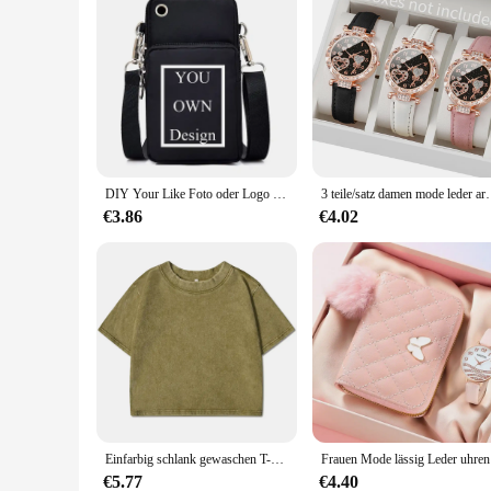
DIY Your Like Foto oder Logo Damen Herren Individueller Druck Handytasche Leuchtende Umhängetasche Mini Handtasche Umhängetasche Geldbörse
3 teile/satz damen mode leder armband herz
€3.86
€4.02
Einfarbig schlank gewaschen T-Shirt Frauen Mode weiche Baumwolle T-Shirts Casual Sport Kurzarm coole Retro-Kleidung weiblich
Frauen Mod
€5.77
€4.40