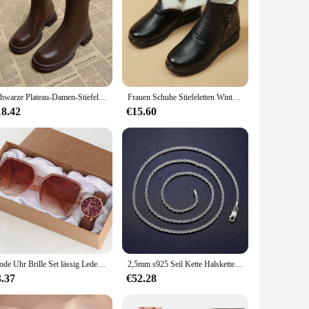
Schwarze Plateau-Damen-Stiefeletten, modische weiche Lederschuhe, Herbst-Winter, dicker Absatz, kurze Damenstiefel
Frauen Schuhe Stiefeletten Winter Plüsch Warme Weiche Sohle Anti Slip Wasserdicht Komfortable Outdoor Zipper Kälte Beweis Frauen Stiefel
18.42
€15.60
Mode Uhr Brille Set lässig Leder Gürtel Uhren Frauen einfache Sonnenbrille Damen Eisen Turm Zifferblatt Quarz Armbanduhren Kleid c
2,5mm s925 Seil Kette Halskette Sterling Silber nie verblassen wasserdichte Halsreif Männer Frauen Schmuck Silber Farbe Ketten Geschenk
3.37
€52.28