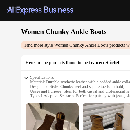
Women Chunky Ankle Boots
Find more style
Women Chunky Ankle Boots
products wi
frauen Stiefel
Here are the products found in the
Specifications:
Material: Durable synthetic leather with a padded ankle coll
Design and Style: Chunky heel and square toe for a bold, m
Usage and Purpose: Ideal for both casual and professional se
Typical Adaptive Scenario: Perfect for pairing with jeans, ski
Shape or Size or Weight or Quantity: Available in multiple si
Performance and Property: Non-slip rubber sole for secure f
Features:
**Elegant Craftsmanship and Style**
Step into the season with confidence and style in our Women 