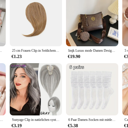
förmige zifferblatt quarzuhr für damen schwarz weiß rosa set
25 cm Frauen Clip-in Seitlichem Pony Natürliche Dicke Matte Stirn Haarverlängerungen Pony Schwarz Braun Blonde Pony Fransen Perücke Haarteile
Imjk Luxus mode Damen Designer Tasche Handtaschen Schulter Messenger geneigte Umhängetasche Abend taschen quadratische Tasche
€1.23
€19.90
€
e lässig Leder uhren & Plüsch Ball Dekoration Schmetterling Brieftasche Set Quarz Armbanduhren Kleid Uhr montre femme
Sunyage Clip in natürlichen synthetischen Haaren Pony Fransen Haar teile Mittelteil Haar verlängerung Topper für Frauen Haarausfall
6 Paar Damen-Socken mit mittlerer Wade, dicke Thermo-Strick-Wadensocken, niedliche lange, lockere Slouch-Socken, Frühling, Herbst, Winter, warm
€3.19
€5.38
€