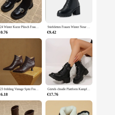
woman. The durable synthetic leather material ensures
he non-slip rubber sole guarantees secure footing on various
2024 Winter Kurze Plüsch Frauen Stiefeletten Mode Runde Kappe Damen Baumwolle Kurze Booties Elegante Platz Niedrigen Ferse frauen schuhe
Stiefeletten Frauen Winter Neue Pelz Warme Non-slip Damen Stiefel Große Größe Winter Schnee Stiefel Plattform Schuhe schwarz High Heels Botas
le in any wardrobe. They pair effortlessly with jeans, skirts,
10.76
€9.42
 Their universal appeal makes them a popular choice among
on's trends with these boots, and watch as they elevate your
2023 frühling Vintage Spitz Frauen Stiefeletten Mode Starke Ferse Schuhe Concise Kurze Botas De Mujer
Gürtels chnalle Plattform Kampfs tiefel Frauen klobige Absätze schnüren Stiefeletten Frau Seite Reiß verschluss Pu Leder kurze Stiefeletten plus Größe 43
16.18
€17.76