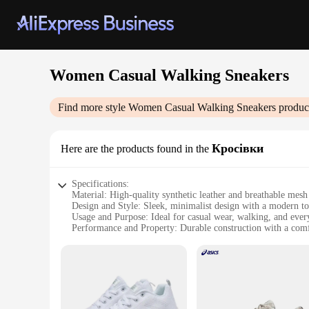
Women Casual Walking Sneakers
Find more style
Women Casual Walking Sneakers
product
Кросівки
Here are the products found in the
Specifications:
Material: High-quality synthetic leather and breathable mesh
Design and Style: Sleek, minimalist design with a modern t
Usage and Purpose: Ideal for casual wear, walking, and every
Performance and Property: Durable construction with a comf
Parts and Accessories: Secure lace-up closure and a lightweig
Applicable People: Designed for women seeking comfort and 
Features:
|Wholesale|Vendors|
**Comfort Meets Style**