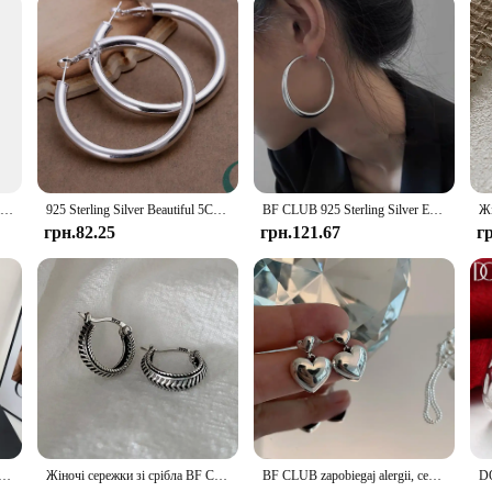
ho value both style and functionality in their footwear.
Reloj Mujer Fashion Women Watches Ladies Orange Leather Quartz Wrist Watch for Women Bussiness Casual Watch Relogio Feminino
925 Sterling Silver Beautiful 5CM Big circle hoop earrings for Woman Fashion Party Wedding Accessories Jewelry Christmas Gifts
BF CLUB 925 Sterling Silver Earrings For Women Trendy Simple Big Round Earring Jewelry Prevent Allergy Party Accessories
грн.82.25
грн.121.67
г
а сумка в стилі ретро, сумки через плече, гаманець, повсякденні жіночі сумки, сумка на плече, доступні різні кольори
Жіночі сережки зі срібла BF CLUB 925, модні прості круглі сережки в стилі ретро, ювелірні вироби, що запобігають алергії, аксесуари для вечірок
BF CLUB zapobiegaj alergii, серьги-гвоздики из стерлингового серебра 925 пробы для женщин, летние модные винтажные серьги-гвоздики Sweet LOVE Heart, вечерние украшения