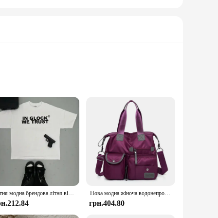
le synthetic upper that is not only resilient but also easy
lks or when you're on your feet for extended periods. The
ur wardrobe.
tion ensures that you can move freely without any added
ios, from the hustle and bustle of the city streets to the
neakers a reliable companion for any activity.
Літня модна брендова літня вільна жіноча футболка Harajuku IN GLOCK WE TRUST Letter Print Oversize Tee з коротким рукавом Жіночий одяг
Нова модна жіноча водонепроникна сумка Оксфорд, повсякденна нейлонова сумка на плече великої місткості для подорожей
рн.212.84
грн.404.80
e sneakers are not just about style; they are also about
tomers. The sneakers are for sale, and with their versatile