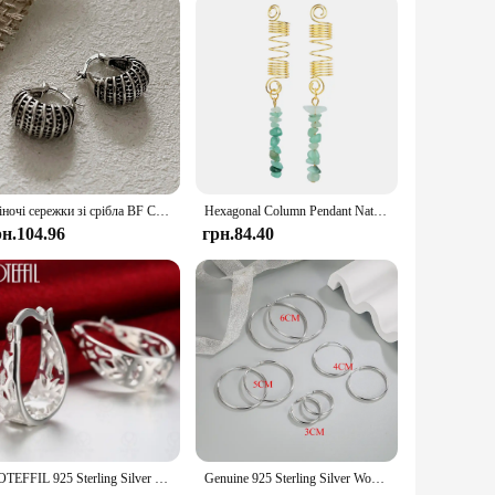
Жіночі сережки зі срібла BF CLUB 925, модні сережки в стилі ретро, ювелірні вироби, що запобігають алергії, аксесуари для вечірок
Hexagonal Column Pendant Natural Stone Hair Jewelry For Women Braids Crystal Butterfly Dreadlock Women Headwear Dangle Dreadlock
рн.104.96
грн.84.40
DOTEFFIL 925 Sterling Silver Geometric Hollow Hoop Earring For Woman Charm Engagement Party Wedding Party Jewelry Gift
Genuine 925 Sterling Silver Women's New Jewelry Fashion Round Hoop Earrings