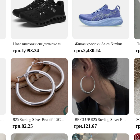
, спортивне взуття Asics, кросівки унісекс, білі
Нове високоякісне дихаюче літнє спортивне взуття 2024, повсякденні кросівки, чоловічі кросівки для ходьби на відкритому повітрі для жінок
Жіночі кросівки Asics Nimbus 26. Tenis Original Cushion Nimbus 26. Жіночі кросівки, дихаючі, спортивні, рожеві
грн.1,093.34
грн.2,430.14
г
Reloj Mujer Fashion Women Watches Ladies Orange Leather Quartz Wrist Watch for Women Bussiness Casual Watch Relogio Feminino
925 Sterling Silver Beautiful 5CM Big circle hoop earrings for Woman Fashion Party Wedding Accessories Jewelry Christmas Gifts
BF CLUB 925 Sterling Silver Earrings For Women Trendy Simple Big Round Earring Jewelry Prevent Allergy Party Accessories
грн.82.25
грн.121.67
г