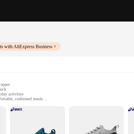
s with AliExpress Business
 upper
ouch
day activities
ortable, cushioned insole
ht, flexible sole
style in their footwear