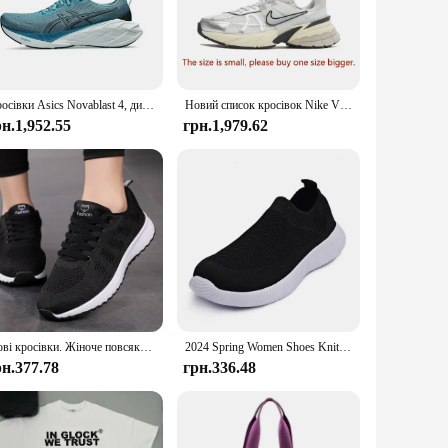
a testament to fashion-forward design. The sleek, minimalist
 stay cool and dry, while the high-quality synthetic leather
utings.
losure ensures a snug fit, while the cushioned insole
Кросівки Asics Novablast 4, дихаючі кросівки на низькому ходу, чоловічі та жіночі
Новий список кросівок Nike V2K для чоловіків і жінок з низьким верхом і такими ж спортивним взуттям сіро-білого кольору
 more active pursuits. The durable construction means they
рн.1,952.55
грн.1,979.62
es. They are not just a product; they are a solution for women
asual walking sneakers, these sneakers are a fantastic option.
Нові кросівки. Жіноче повсякденне взуття. Модне дихаюче взуття з сітчастою підошвою. Жіноче взуття 2024. Tenis Feminino. Біле жіноче спортивне взуття.
2024 Spring Women Shoes Knitting Sock Sneakers Women Flat Shoes Casual Breathable Sneakers Flats Walking Shoes for Women
рн.377.78
грн.336.48