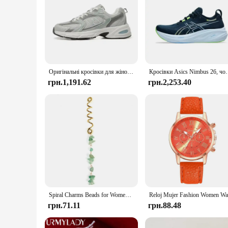
Оригінальні кросівки для жінок Спорт на свіжому повітрі Легкі сітчасті дихаючі розкішні тенісні туфлі Дизайнерські кросівки для бігу на шнурівці для чоловіків
Кросівки Asics Nimbus 26, чоловічі
грн.1,191.62
грн.2,253.40
Spiral Charms Beads for Women Colored Crystal Stone Braids Barretts Hair Beads Jewelry Vintage Hairpin Dreadlock Accessories
грн.71.11
грн.88.48