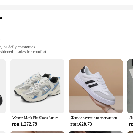
и
g
ds, or daily commutes
shioned insoles for comfort
sizes to fit various foot shapes
 the fit
esigned to merge comfort with contemporary fashion. The sneakers boast a durab
breathable mesh lining keeps your feet cool and dry, perfect for those long wa
onality to your casual attire, making these sneakers a versatile addition to yo
ight exercise, these sneakers are the perfect choice. The lightweight construc
rt for all-day wear. The sneakers are designed to be adaptable to various scenar
e of sizes ensures that you can find the perfect fit for your feet, making these s
Жіноче взуття FitVille Широка ширина Легкі кросівки для жінок Широка ширина для плоскостопості Підошовний фасціїт Знеболююче п’яту
Women Mesh Flat Shoes Autumn New Fashion Tennis Women Fashion Thick Soled Lace Up Casual Breathable White and Black Sneakers
Жіноче взуття для прогулянок Модні шкарпетки Кросівки Дихає Зручне взуття для годування Повсякденні лофери на платформі Нековзке взуття для жінок
грн.1,272.79
грн.628.73
г
nvenience of a set that includes laces to customize the fit to your liking. Thes
rs and suppliers looking to offer a reliable and fashionable product to their cus