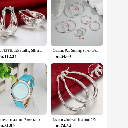
DOTEFFIL 925 Sterling Silver Geometric Hollow Hoop Earring For Woman Charm Engagement Party Wedding Party Jewelry Gift
Genuine 925 Sterling Silver Women's New Jewelry Fashion Round Hoop Earrings
рн.112.24
грн.64.69
Жіночий годинник Римські цифри Штучна шкіра Аналоговий кварцовий годинник Елегантний жіночий годинник Шкіряний ремінець Жіночий годинник зі сплаву reloj
fashion wholesale beautiful 925 Sterling silver Earring for women classic charm Jewelry cute lady wedding party
рн.81.99
грн.74.54