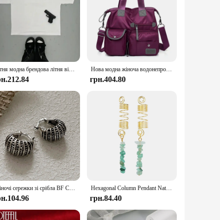
Літня модна брендова літня вільна жіноча футболка Harajuku IN GLOCK WE TRUST Letter Print Oversize Tee з коротким рукавом Жіночий одяг
Нова модна жіноча водонепроникна сумка Оксфорд, повсякденна нейлонова сумка на плече великої місткості для подорожей
рн.212.84
грн.404.80
Жіночі сережки зі срібла BF CLUB 925, модні сережки в стилі ретро, ювелірні вироби, що запобігають алергії, аксесуари для вечірок
Hexagonal Column Pendant Natural Stone Hair Jewelry For Women Braids Crystal Butterfly Dreadlock Women Headwear Dangle Dreadlock
рн.104.96
грн.84.40