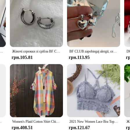
а сумка в стилі ретро, сумки через плече, гаманець, повсякденні жіночі сумки, сумка на плече, доступні різні кольори
Жіночі сережки зі срібла BF CLUB 925, модні прості круглі сережки в стилі ретро, ювелірні вироби, що запобігають алергії, аксесуари для вечірок
BF CLUB zapobiegaj alergii, серьги-гвоздики из стерлингового серебра 925 пробы для женщин, летние модные винтажные серьги-гвоздики Sweet LOVE Heart, вечерние украшения
грн.105.81
грн.113.95
г
irthstone Wedding Engagement Anniversary Gift for Her
Women's Plaid Cotton Shirt Chic Women Blouse Elegant and Youth Women's Blouses New In External Clothes Korean Style
2021 New Women Lace Bra Top Hollow Out Bralette Push Up Underwear Sexy Vest Lady Big Size Full Cup Thin Seamless Femme Lingerie
грн.408.51
грн.121.67
г