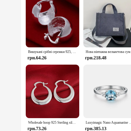
Вишукані срібні сережки 925, весільні високоякісні популярні вироби, модні жіночі вечірні сережки, ювелірні вироби
Нова вінтажна вельветов
грн.64.26
грн.218.48
Wholesale hoop 925 Sterling silver cute Earring for women lady wedding beautiful lovely Jewelry nice party noble
Luxyimagic Nano Aquamarine Rings for Women Silver 925 Jewelry Gemstones B
грн.73.26
грн.385.13