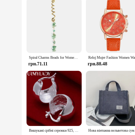
design and comfort, they are sure to be a hit among women w
Spiral Charms Beads for Women Colored Crystal Stone Braids Barretts Hair Beads Jewelry Vintage Hairpin Dreadlock Accessories
грн.71.11
грн.88.48
Вишукані срібні сережки 925, весільні високоякісні популярні вироби, модні жіночі вечірні сережки, ювелірні вироби
Нова вінтажна вельветов