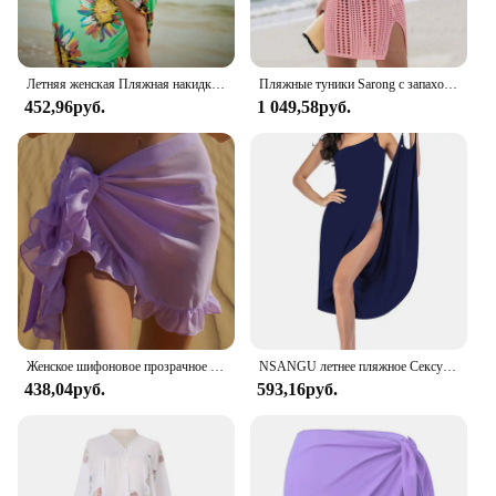
Летняя женская Пляжная накидка на бикини, искусственная шифоновая юбка с запахом, саронг, шарф, пляжная одежда, купальный костюм, пляжное платье, купальники
Пляжные туники Sarong с запахом, сексуальные пляжные накидки для бикини, женское платье для купания, белый купальник, накидка, Женский вязаный купальник в сеточку
452,96руб.
1 049,58руб.
Женское шифоновое прозрачное пляжное бикини, накидка-шарф, одежда для плавания, парео, саронг, однотонное повседневное пляжное платье с оборками, украшение
NSANGU летнее пляжное Сексуальное Женское однотонное платье с запахом, солнцезащитное бикини, накидка, стринги, женский купальный костюм, купальники
438,04руб.
593,16руб.