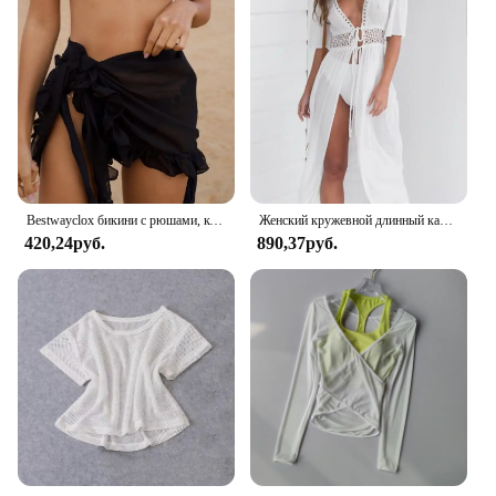
Bestwayclox бикини с рюшами, короткая юбка для женщин, лето 2024, саронг с защитой от солнца, бикини, пляжное платье, бразильский саронг
Женский кружевной длинный кардиган в стиле пэчворк на шнуровке, однотонный бикини, женский новый купальник, летняя пляжная одежда 2024
420,24руб.
890,37руб.