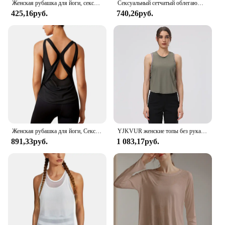
Женская рубашка для йоги, сексуальная Сетчатая футболка с коротким рукавом, спортивный топ, накидка, быстросохнущая одежда для спортзала, майка для бега и фитнеса, спортивная одежда
Сексуальный сетчатый облегающий костюм для йоги для женщин, спортивный бюстгальтер, имитация двух частей быстросохнущего тренировочного пилатеса, накидка
425,16руб.
740,26руб.
Женская рубашка для йоги, Сексуальная футболка с коротким рукавом, спортивный топ, накидка, быстросохнущая одежда для спортзала, майка для бега и фитнеса, спортивная одежда
YJKVUR женские топы без рукавов для йоги сетчатая быстросохнущая дышащая блузка накидка для тренажерного зала тренировок крутая футболка для бега короткая майка кроп-топ
891,33руб.
1 083,17руб.