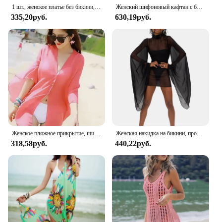
1 шт., женское платье без бикини, прозрачное облегающее платье, пляжная одежда, летний женский купальник DS140
Женский шифоновый кафтан с бахромой, купальник, пляжная свободная накидка бикини, купальный костюм, Женская мода 2024, одежда для отпуска для женщин
335,20руб.
630,19руб.
Женское пляжное прикрытие, шифоновый шарф-бикини, парео, женский саронг, летнее пляжное платье для отдыха
Женская накидка на бикини, прозрачное пляжное мини-платье, купальник с расклешенным рукавом и высоким воротником, летняя пляжная одежда
318,58руб.
440,22руб.