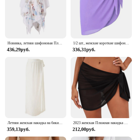
Новинка, летняя шифоновая Пляжная накидка, солнцезащитное платье-шаль, накидка на бикини, женский купальник, саронг, купальник, Солнцезащитная пляжная одежда
1/2 шт., женские короткие шифоновые накидки на купальник
436,29руб.
336,31руб.
Летняя женская накидка на бикини, накидка на шнуровке с разрезом сбоку, юбка платье для пляжа, макси, пляжная одежда с запахом, прозрачная короткая юбка
2023 женская Пляжная накидка для бикини однотонная парео сетчатая Прозрачная Юбка с запахом саронг шарф пляжная одежда купальный костюм пляжная одежда купальники
359,13руб.
212,00руб.