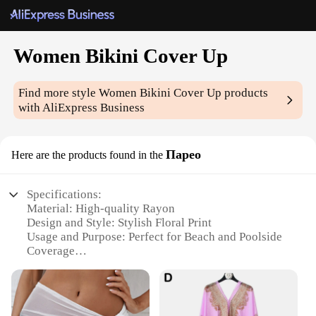
Women Bikini Cover Up
Find more style
Women Bikini Cover Up
products
with AliExpress Business
Парео
Here are the products found in the
Specifications:
Material: High-quality Rayon
Design and Style: Stylish Floral Print
Usage and Purpose: Perfect for Beach and Poolside
Coverage
Shape and Size: Generously Sized to Cover Bikini
Performance and Property: Lightweight and
Breathable
Parts and Accessories: Includes a matching Belt