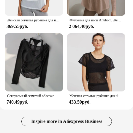
Женская сетчатая рубашка для йоги, Сексуальная футболка с коротким рукавом, спортивный топ, блузка, накидка, быстросохнущая одежда для спортзала, бега, фитнеса, майка, спортивная одежда
Футболка для йоги Antibom, Женская свободная приталенная Спортивная накидка, Пилатес, топ для профессиональных тренировок и фитнеса с длинным рукавом
369,55руб.
2 064,40руб.
Сексуальный сетчатый облегающий костюм для йоги для женщин, спортивный бюстгальтер, имитация двух частей быстросохнущего тренировочного пилатеса, накидка
Женская сетчатая рубашка для йоги, Сексуальная футболка с коротким рукавом, спортивный топ, блузка, накидка, быстросохнущая одежда для спортзала, бега, фитнеса, майка, спортивная одежда
740,49руб.
433,59руб.
Inspire more in Aliexpress Business