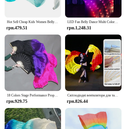
Hot Sell Cheap Kids Women Belly Dancing Fan Veils Gradient Color Dancer Practice Imitation Silk Fan 1pair Long 120/150/180cm
LED Fan Belly Dance Multi Colors 180cm Silk Fans Women LED Light 1 pair Belly Dancing Veil Performance Props costumes for Dance
грн.479.51
грн.1,248.31
18 Colors Stage Performance Property Dance Fans 100% Silk Veils Colored 180cm Women Belly Dance Fan Veils (2 Pieces)
Світлодіодні вентилятори для танцю живота Китайська вуаль зі справжнього шовку Одна пара Права рука Ліва рука 180 см Аксесуари для сценічного виступу Опора
грн.929.75
грн.826.44