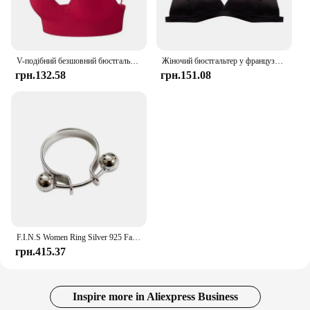
V-подібний безшовний бюстгальтер з трикутною чашкою Камзол Нижня білизна Обгорнуті груди Жінки S M L Дихаючі збірки Спорт Фітнес Йога Повсякденний
Жіночий бюстгальтер у французькому стилі для дівчини, загорнутий грудьми, регульований плечовий ремінь, одна пряжка, атлас, сексуальна нижня білизна без рукавів.
грн.132.58
грн.151.08
F.I.N.S Women Ring Silver 925 Fashion Personality Double Round Beads Finger Ring 925 Sterling Silver Ball Pendant for Decoration
грн.415.37
Inspire more in Aliexpress Business