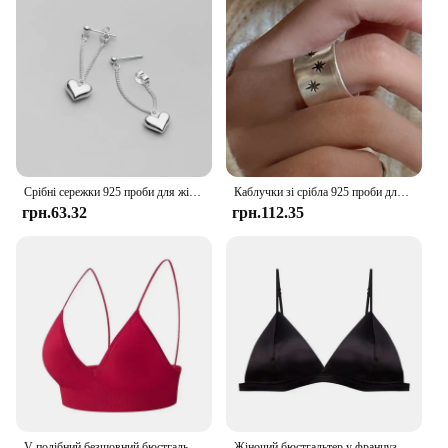
Срібні сережки 925 проби для жінок Сережки-ланцюжки-сердечка Ювелірні вироби запобігають алергії Аксесуари для вечірок Подарункові сережки-сердечка
Каблучки зі срібла 925 проби для жінок. Прості вінтажні каблучки ручної роботи з регульованим пальцем і зіркою. Модний ремінець. Жіночий біжутерійний подарунок.
грн.63.32
грн.112.35
V-подібний безшовний бюстгальтер з трикутною чашкою Камзол Нижня білизна Обгорнуті груди Жінки S M L Дихаючі збірки Спорт Фітнес Йога Повсякденний
Жіночий бюстгальтер у французькому стилі для дівчини, загорнутий грудьми, регульований плечовий ремінь, одна пряжка, атлас, сексуальна нижня білизна без рукавів.