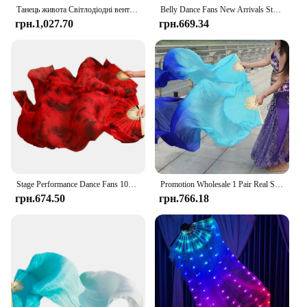
Танець живота Світлодіодні вентилятори Аксесуари Шовкові вентилятори Жіночі світлодіодні лампи Вуаль для танцю живота Реквізит для виступу костюми для танців
Belly Dance Fans New Arrivals Stage Performance Dance Fans 100% Silk Veils Colored Women Belly Dance Fan Veils 2pcs
грн.1,027.70
грн.669.34
Stage Performance Dance Fans 100% Silk Veils Colored Women Belly Dance Fan Veils (2pcs) black+red Color mixing
Promotion Wholesale 1 Pair Real Silk Belly Dance Veils Classic Size Bamboo Fan Veil Dancer Preformance Show Props Customized
грн.674.50
грн.766.18