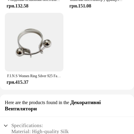
грн.132.58
грн.151.08
F.I.N.S Women Ring Silver 925 Fashion Personality Double Round Beads Finger Ring 925 Sterling Silver Ball Pendant for Decoration
грн.415.37
Декоративні
Here are the products found in the
Вентилятори
Specifications:
Material: High-quality Silk