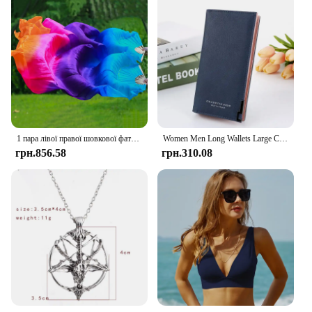
1 пара лівої правої шовкової фати для танцю живота Жіноча бамбукова довга фата для вболівальників для танцювальних виступів Кольори Струваний сценічний реквізит
Women Men Long Wallets Large Capacity Zipper Handbag Card Holder Male Purse Coin Pocket Luxury Brand Clutch Wallet For Women
грн.856.58
грн.310.08