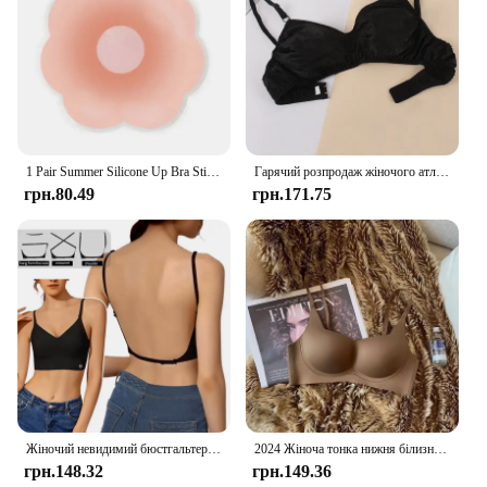
your dance school or to sell at cultural events, our
Women Belly Dance Fan Veils are a smart
investment for anyone in the dance or fashion
industry.
1 Pair Summer Silicone Up Bra Sticker Waterproof Nipple Cover Lift Adhesive Invisible Bra Breast Women Petals Shape Reusable Bra
Гарячий розпродаж жіночого атласного шовкового бюстгальтера Ультратонкий дихаючий бездротовий нижню білизну Жіноча сексуальна нижня білизна Верхній бюстгальтер Push Up Бюстгальтер без підкладки
грн.80.49
грн.171.75
Жіночий невидимий бюстгальтер Deep U Plunge Бюстгальтери Топ без спинки для суконь Сексуальна нижня білизна з прозорим ремінцем Push Up Нижня білизна без бретелей
2024 Жіноча тонка нижня білизна без слідів Жіночі маленькі груди закривають разом, щоб запобігти провисанню М’яка підтримка Без сталевого кільця Бюстгальтери Бюстгальтери
грн.148.32
грн.149.36