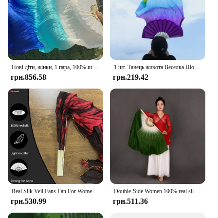
Нові діти, жінки, 1 пара, 100% шовк, довгі вуалі для танцю живота, елегантний градієнтний колір, дешева акція 120 см 150 см 180 см
1 шт. Танець живота Веселка Шовковий віяло Градієнтний колір Танцівниця Практика Довга 150 см Імітація шовкової вуали Віяла Реквізит для сценічного виступу
грн.856.58
грн.219.42
Real Silk Veil Fans Fan For Women Belly Dance Accessories Mixed Color 180cm Length 90cm Width
Double-Side Women 100% real silk Fan Veils for Belly Dance Chinese Folk Dance Veil Fans Two Layers Dancing Props 1pair/2pcs
грн.530.99
грн.511.36