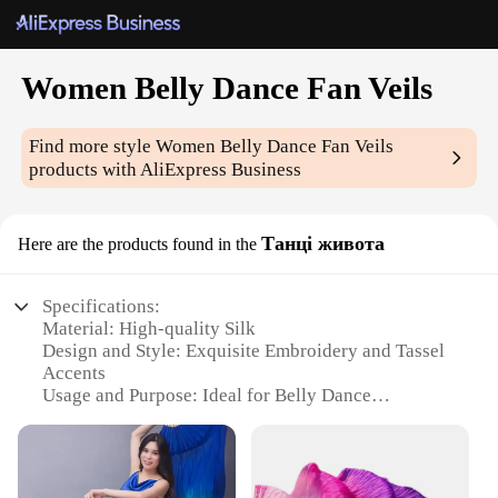
Women Belly Dance Fan Veils
Find more style
Women Belly Dance Fan Veils
products with AliExpress Business
Танці живота
Here are the products found in the
Specifications:
Material: High-quality Silk
Design and Style: Exquisite Embroidery and Tassel
Accents
Usage and Purpose: Ideal for Belly Dance
Performances and Practice
Shape and Size: Large, Elegant Fan Veils
Performance and Property: Lightweight yet Durable
Parts and Accessories: Comes as a Set