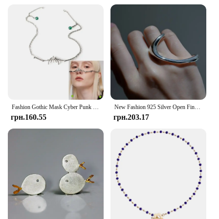
Fashion Gothic Mask Cyber Punk Liquid Irregular Silver Color Hollow Women Men Party Individuation Individual Jewelry Accessory
New Fashion 925 Silver Open Finger Ring Polished 2 Fingers 1 Size Punk Geometric For Women Girl Jewelry Gift Dropship Wholesale
грн.160.55
грн.203.17