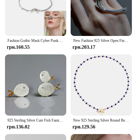
Fashion Gothic Mask Cyber Punk Liquid Irregular Silver Color Hollow Women Men Party Individuation Individual Jewelry Accessory
New Fashion 925 Silver Open Finger Ring Polished 2 Fingers 1 Size Punk Geometric For Women Girl Jewelry Gift Dropship Wholesale
грн.160.55
грн.203.17
925 Sterling Silver Cute Fish Family Stud Earrings For Women Gift Hypoallergenic Sterling-silver-jewelry
New 925 Sterling Silver Round Bead Necklace Simple Fashion Pendant Delicate Collarbone Chain To Send Women's Fine Accessories
грн.136.02
грн.129.56