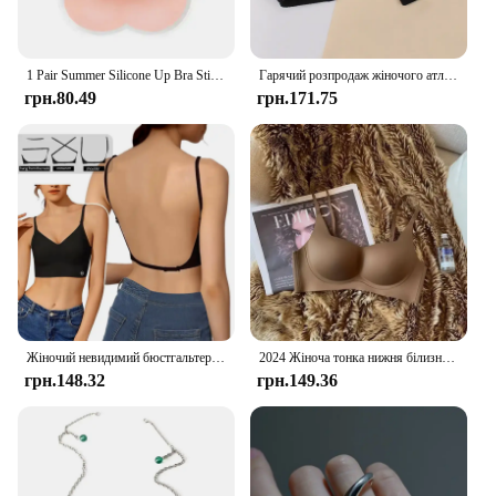
1 Pair Summer Silicone Up Bra Sticker Waterproof Nipple Cover Lift Adhesive Invisible Bra Breast Women Petals Shape Reusable Bra
Гарячий розпродаж жіночого атласного шовкового бюстгальтера Ультратонкий дихаючий бездротовий нижню білизну Жіноча сексуальна нижня білизна Верхній бюстгальтер Push Up Бюстгальтер без підкладки
грн.80.49
грн.171.75
Жіночий невидимий бюстгальтер Deep U Plunge Бюстгальтери Топ без спинки для суконь Сексуальна нижня білизна з прозорим ремінцем Push Up Нижня білизна без бретелей
2024 Жіноча тонка нижня білизна без слідів Жіночі маленькі груди закривають разом, щоб запобігти провисанню М’яка підтримка Без сталевого кільця Бюстгальтери Бюстгальтери
грн.148.32
грн.149.36