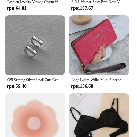
Fashion Jewelry Vintage Charm Women Men Pentagram Pan God Skull Goat Head Pendant Chain Necklaces
S-XL Women Sexy Bras Deep V Neck Underwear Seamless Intimates Lingerie Female Backless Bralette Brassiere Lady Push Up Tank Top
грн.64.81
грн.187.67
925 Sterling Silver Small Cute Geometric Letter Square Hoop Earrings for Women Fine Jewelry Minimalist Accessories
Long Ladies Wallet Multi-functional Card Holder Mobile Phone Coin Purse Women Handheld Wallet Pu Material Daily Use
грн.59.40
грн.156.68