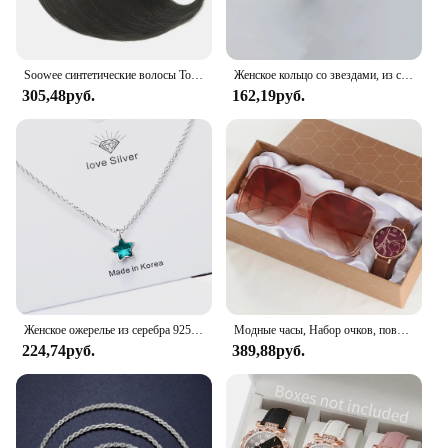
Soowee синтетические волосы Топпер с челкой невидимые 3D волосы Toupee шиньоны для мужчин и женщин
Женское кольцо со звездами, из серебра 925 пробы
305,48руб.
162,19руб.
Женское ожерелье из серебра 925 пробы с синей звездой и кристаллами
Модные часы, Набор очков, повседневные часы с кожаным ремешком, Женские Простые солнцезащитные очки, Женские кварцевые наручные часы с циферблатом железной башни, платье C
224,74руб.
389,88руб.