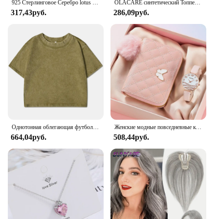
925 Стерлинговое Серебро lotus ожерелья и кулоны для женщин Высокое качество Стерлинговое Серебро-ювелирные изделия
OLACARE синтетический Топпер шиньон накладной челка с зажимом удлинение челки натуральная накладная бахрома Невидимый Клоуз шиньон для женщин
317,43руб.
286,09руб.
Однотонная облегающая футболка с эффектом потертости, женские модные мягкие хлопковые футболки, повседневная спортивная крутая ретро одежда с коротким рукавом для женщин
Женские модные повседневные кожаные часы и плюшевый шар украшение бабочка кошелек набор кварцевые наручные часы платье часы Montre Femme
664,04руб.
508,44руб.