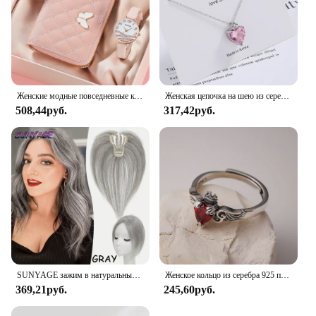
Женские модные повседневные кожаные часы и плюшевый шар украшение бабочка кошелек набор кварцевые наручные часы платье часы Montre Femme
Женская цепочка на шею из серебра 925 пробы с розовым цирконием
508,44руб.
317,42руб.
SUNYAGE зажим в натуральные синтетические волосы челки бахрома волосы куски средней части удлинение волос Topper для женщин выпадение волос
Женское кольцо из серебра 925 пробы с красным Цирконом
369,21руб.
245,60руб.