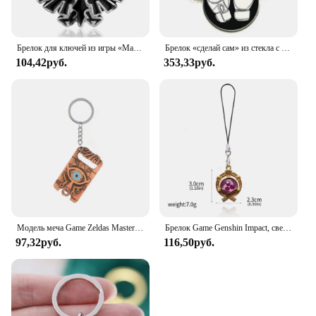
Брелок для ключей из игры «Мастер меч»
Брелок «сделай сам» из стекла с кабошоном, кулон в виде боксерских перчаток, спортивный брелок для ключей для мужчин и женщин
104,42руб.
353,33руб.
Модель меча Game Zeldas Master, брелок «Дыхание дикого», металлический кулон, брелок для мужчин и женщин, автомобильная сумка, ювелирные изделия, подарки
Брелок Game Genshin Impact, светящийся глаз Бога, 7 элементов, двухсторонний стеклянный подвесной брелок для женщин и мужчин, бижутерия для косплея
97,32руб.
116,50руб.