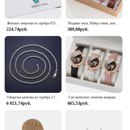
Женское ожерелье из серебра 925 пробы с синей звездой и кристаллами
Модные часы, Набор очков, повседневные часы с кожаным ремешком, Женские Простые солнцезащитные очки, Женские кварцевые наручные часы с циферблатом железной башни, платье C
224,74руб.
389,88руб.
Ожерелье-цепочка из серебра 2,5 пробы, мм
3 шт./комплект, женские кварцевые часы с кожаным ремешком
6 021,74руб.
465,53руб.