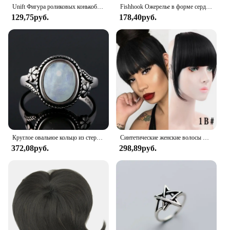
Unift Фигура роликовых конькобежцев девушка кулон ожерелья для женщин танцор кулон нержавеющая сталь модные элегантные спортивные коньки ювелирные изделия
Fishhook Ожерелье в форме сердца для волейбола, подарок для женщин, мужчин, детей, подвеска для занятий спортом, цепочка золотого цвета из нержавеющей стали, модные ювелирные изделия
129,75руб.
178,40руб.
Круглое овальное кольцо из стерлингового серебра 925 пробы с натуральными лунными камнями для женщин, кольца, подарки, винтажные ювелирные изделия
Синтетические женские волосы LUPU, короткие прямые тупые челки, Натуральные Искусственные накладные волосы, зажимы для волос для черного термостойкого волокна
372,08руб.
298,89руб.