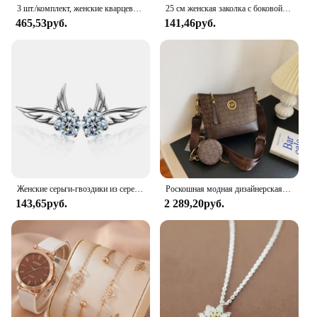
3 шт./комплект, женские кварцевые часы с кожаным ремешком
25 см женская заколка с боковой челкой, натуральная толстая матовая челка для наращивания волос на лбу, черная, коричневая, светлая челка, парик с бахромой, шиньоны
465,53руб.
141,46руб.
Женские серьги-гвоздики из серебра 925 пробы, с цирконом
Роскошная модная дизайнерская женская сумка IMJK, ручные сумки, наплечный мессенджер, наклонная сумка на плечо, вечерние квадратные сумки
143,65руб.
2 289,20руб.