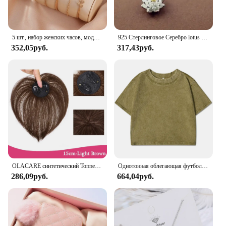
5 шт., набор женских часов, модные повседневные кварцевые часы, модный простой браслет, набор часов
925 Стерлинговое Серебро lotus ожерелья и кулоны для женщин Высокое качество Стерлинговое Серебро-ювелирные изделия
352,05руб.
317,43руб.
OLACARE синтетический Топпер шиньон накладной челка с зажимом удлинение челки натуральная накладная бахрома Невидимый Клоуз шиньон для женщин
Однотонная облегающая футболка с эффектом потертости, женские модные мягкие хлопковые футболки, повседневная спортивная крутая ретро одежда с коротким рукавом для женщин
286,09руб.
664,04руб.