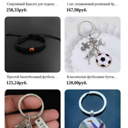
impress.
Спортивный Браслет для отдыха полосатый резиновый браслет аксессуары из нержавеющей стали модные Парные браслеты ювелирные изделия
1 шт. силиконовый резиновый браслет с флагом Сирия спортивный браслет для женщин и мужчин специальный подарок для влюбленных
258,33руб.
167,98руб.
Простой баскетбольный футбольный браслет ручной работы для женщин и мужчин, спортивный стиль, регулируемый размер, аксессуары для рук, модные ювелирные изделия, подарки
Классические футбольные бутсы для спортсменов, брелок из эмалированного сплава, простой спортивный брелок для ключей для женщин и мужчин, ювелирные изделия ручной работы с изображением футбольных друзей
125,24руб.
120,00руб.