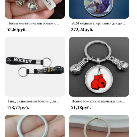
Новый металлический брелок с надписью «Do What You Love» для женщин и мужчин
2024 модный спортивный дзюдо брелок для женщин и мужчин для тренировки дзюдо-карате стеклянный брелок для ключей ювелирные изделия в японском военном искусстве
55,60руб.
272,24руб.
1 шт., силиконовый браслет для хоккея
Новые боксерские перчатки, брелок для ключей, спортивные мужские и женские брелки, ювелирные изделия, подарки для боксерского клуба, настраиваемая оптовая продажа
173,77руб.
51,18руб.