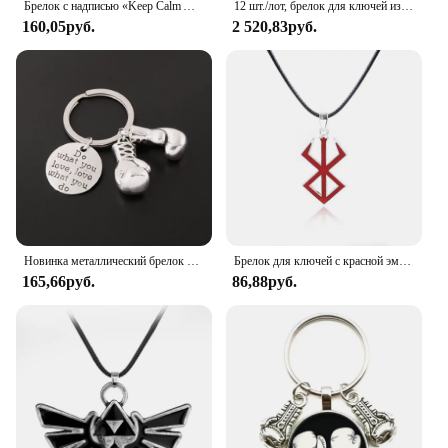
Брелок с надписью «Keep Calm And Love» для плавания, летняя спортивная цитата, кольцо-держатель с цепочкой, Клубные подарки для мужчин и женщин
12 шт./лот, брелок для ключей из сплава, для бейсбола, бита, Митта, для спорта, несколько цветов, Повседневный, Спортивный Стиль, для мужчин и женщин, для подростков
160,05руб.
2 520,83руб.
Новинка металлический брелок с боксерскими перчатками с надписью «Do You Love», спортивный брелок для ключей для женщин и мужчин, боксеры, ювелирные изделия
Брелок для ключей с красной эмалью, популярный искусственный меч Behelit, подвеска в виде легенд ветра, воина, викингов, подарочное ювелирное изделие для мужчин и женщин
165,66руб.
86,88руб.