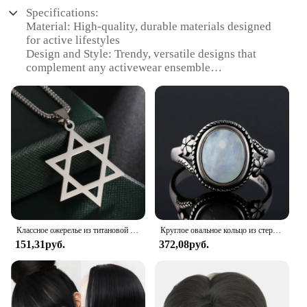
Specifications:
Material: High-quality, durable materials designed
for active lifestyles
Design and Style: Trendy, versatile designs that
complement any activewear ensemble
Usage and Purpose: Ideal for workouts, yoga, or any
physical activity
Performance and Property: Lightweight,
comfortable, and resistant to wear and tear
Parts and Accessories: Comes with a variety of sets
to mix and match for personal style
Applicable People: Designed for women who value
both fashion and functionality
Features:
|Wholesale|
Классное ожерелье из титановой стали для мужчин и женщин, украшение в стиле панк для отдыха и спорта
Круглое овальное кольцо из стерлингового серебра 925 пробы с натуральными лунными камнями для женщин, кольца, подарки, винтажные ювелирные изделия
151,31руб.
372,08руб.
**Elevate Your Activewear Style**
Step into the world of activewear fashion with our
exquisite collection of Women Activewear Jewelry.
Designed to cater to the modern woman's active