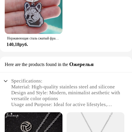
Нержавеющая сталь сжатый французский бульдог мультфильм домашнее животное детские подарки брелок для женщин мужчин ювелирные изделия сумка для ключей от машины деко аксессуары бесплатно
140,18руб.
Ожерелья
Here are the products found in the
Specifications:
Material: High-quality stainless steel and silicone
Design and Style: Modern, minimalist aesthetic with
versatile color options
Usage and Purpose: Ideal for active lifestyles,
including workouts, yoga, and sports
Performance and Property: Durable, lightweight,
and resistant to sweat and water
Shape or Size or Weight or Quantity: Comes in sets,