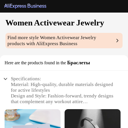
Women Activewear Jewelry
Find more style
Women Activewear Jewelry
products with AliExpress Business
Браслеты
Here are the products found in the
Specifications:
Material: High-quality, durable materials designed
for active lifestyles
Design and Style: Fashion-forward, trendy designs
that complement any workout attire
Usage and Purpose: Ideal for sports, fitness, and
activewear settings
Performance and Property: Lightweight,
comfortable, and sweat-resistant