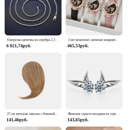
Ожерелье-цепочка из серебра 2,5 пробы, мм
3 шт./комплект, женские кварцевые часы с кожаным ремешком
6 021,74руб.
465,53руб.
25 см женская заколка с боковой челкой, натуральная толстая матовая челка для наращивания волос на лбу, черная, коричневая, светлая челка, парик с бахромой, шиньоны
Женские серьги-гвоздики из серебра 925 пробы, с цирконом
141,46руб.
143,65руб.