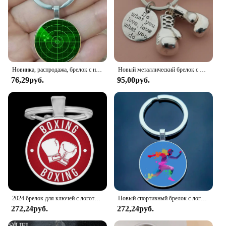
Новинка, распродажа, брелок с надписью «I Love» для стрельбы из лука, винтажные Модные мужские и женские ювелирные изделия, высокое качество, повседневный брелок для занятий спортом
Новый металлический брелок с надписью «Do What You Love» для женщин и мужчин
76,29руб.
95,00руб.
2024 брелок для ключей с логотипом спортивного бокса, специальный стеклянный брелок для боксерского клуба, фитнеса, индивидуальный подарок для любителей бокса для мужчин и женщин
Новый спортивный брелок с логотипом для бега любовь Бег для мужчин и женщин обязательно купить стеклянный брелок для бега фитнес-клуба под заказ
272,24руб.
272,24руб.