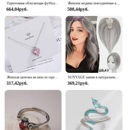
Однотонная облегающая футболка с эффектом потертости, женские модные мягкие хлопковые футболки, повседневная спортивная крутая ретро одежда с коротким рукавом для женщин
Женские модные повседневные кожаные часы и плюшевый шар украшение бабочка кошелек набор кварцевые наручные часы платье часы Montre Femme
664,04руб.
508,44руб.
Женская цепочка на шею из серебра 925 пробы с розовым цирконием
SUNYAGE зажим в натуральные синтетические волосы челки бахрома волосы куски средней части удлинение волос Topper для женщин выпадение волос
317,42руб.
369,21руб.