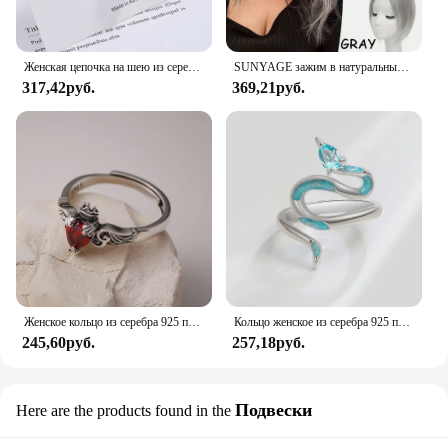
Женская цепочка на шею из серебра 925 пробы с розовым цирконием
SUNYAGE зажим в натуральные синтетические волосы челки бахрома волосы куски средней части удлинение волос Topper для женщин выпадение волос
317,42руб.
369,21руб.
Женское кольцо из серебра 925 пробы с красным Цирконом
Кольцо женское из серебра 925 пробы с голубым цветом
245,60руб.
257,18руб.
Подвески
Here are the products found in the