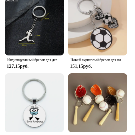
Индивидуальный брелок для девочек для бега брелок для гимнастики фигуристки йоги брелок для ключей кольцо Спортивное ювелирное изделие брелок аксессуары
Новый акриловый брелок для ключей с изображением футбольного мяча леопардовой расцветки, брелок для ключей с подвеской в виде баскетбольного мяча для женщин, девочек, любителей спорта
127,15руб.
151,15руб.