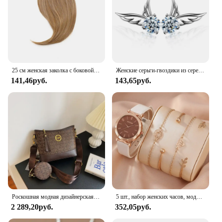
25 см женская заколка с боковой челкой, натуральная толстая матовая челка для наращивания волос на лбу, черная, коричневая, светлая челка, парик с бахромой, шиньоны
Женские серьги-гвоздики из серебра 925 пробы, с цирконом
141,46руб.
143,65руб.
Роскошная модная дизайнерская женская сумка IMJK, ручные сумки, наплечный мессенджер, наклонная сумка на плечо, вечерние квадратные сумки
5 шт., набор женских часов, модные повседневные кварцевые часы, модный простой браслет, набор часов
2 289,20руб.
352,05руб.