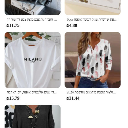
6pcs סט יוקרתי שעון נשים טבעת שרשרת עגיל רנסטון אופנה wristwatch נשים מזדמנים שעונים סט שעון
תיק כתף גדול קיבולת עבור נשים אופנה חובי חנות צבע מוצק צבע רך עור רך coulder couge תיק נסיעות tote
₪11.75
₪4.88
2024 נשים בקיץ חולצות אופנה מזדמנים מודפסת harajuku העליון T TS harajuku מעלי שרוול 3/4 פסים
חולצת טריקו חולצת טריקו, חולצת טריקו שרוול קצר מזדמנים לקיץ, בגדי נשים אלגנטיים אופנה, יום האהבה
₪15.79
₪31.44