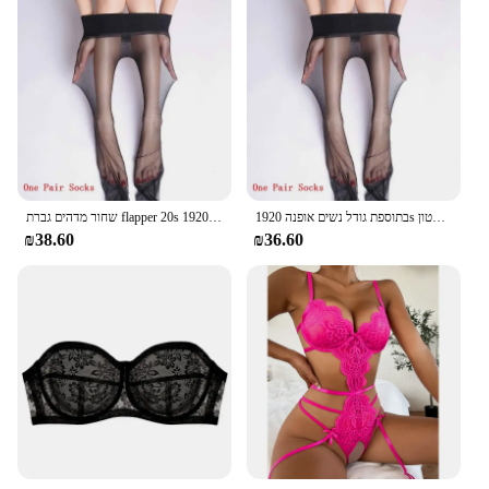
בתוספת גודל נשים אופנה 1920s שמלה פלאפר וינטג 'גטסבי גדול שרלסטון quintagin quintus papper שמלה מלביצנית ריקוד נשים js
שחור מדהים גברת flapper 20s תחפושת מפוארת נשים 1920s gatsby נהדר מבוגרים תלבושות ללא נוצה קייפ nx9536
₪38.60
₪36.60