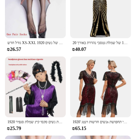
נשים חדשות 1920 של שמלת גטסבי נהדרת באורך 20s שמלה פלאפר וינטג 'o הצוואר ללא ללא רפרף למקסי
גודל חדש XS-XXL אופנה של נשים 1920s שמלת פלאפר וינטג 'גטסבי גדול צ' רלסטון ב-vs-הצוואר 20 שמלות תחפושת ילדה
₪26.57
₪40.07
נשים חדשות וינטג '1920s שמלת פלפר גטסבי תחפושת v-הצוואר שרוול קצר tassel שלסטון שמלות שמלות בסטידאים
ציצית שמלת נשים סקסי קיץ שמלת סנפיר 1920s גטסבי הגדול צהוב קצר פרינג 'מפלגת שמלות
₪25.79
₪65.15