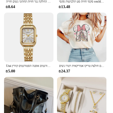
סקסי חזיות סט תלבושות סקסי rotchless חזייה סט הלבשה תחתונה נשים תחרה חוליה עמוק V פתוח החזייה underweasexy שמלה ללא גב
נשים סקסי אולטרה דק תחרה דק חזייה דקה חזיית בלתי נראה אנטי החלקה נגד החלקה נגד חזיות תחתוני נשים חזייה Bralette
₪8.64
₪13.48
דוני מיני מיני עכבר טירה חולצה קסמי משפחה משפחה קצר שרוולים חולצת טריקו אמריקאית רטרו נשים
Utai נשים חדשות לצפות מותג יוקרה מותג נירוסטה נשים עסקים שעונים סטודנטים אופנה הסטודנטים קוורץ wristwatch
₪5.00
₪24.37