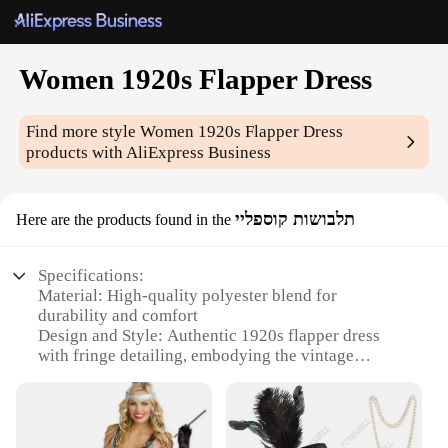
Women 1920s Flapper Dress
Find more style
Women 1920s Flapper Dress
products with AliExpress Business
תלבושות קוספליי
Here are the products found in the
Specifications:
Material: High-quality polyester blend for
durability and comfort
Design and Style: Authentic 1920s flapper dress
with fringe detailing, embodying the vintage
aesthetic
Usage and Purpose: Ideal for themed parties,
costume events, or as a unique fashion statement
Shape or Size or Weight or Quantity: Available in a