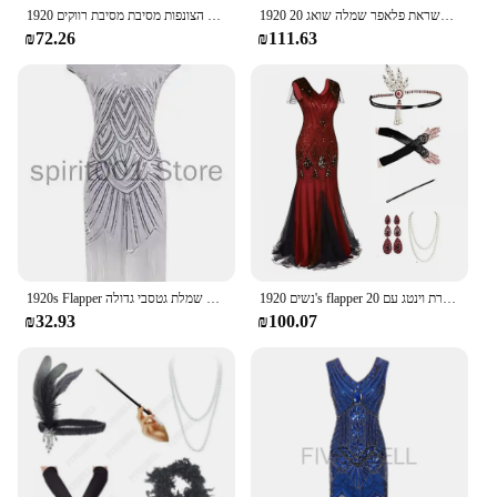
1920 של נשים וינטג 'רצף מלא של דקו בהשראת פלאפר שמלה שואג 20s גדול גטסבי שמלת גוזבי שמלה
1920 אירופה ואמריקאי רטרו מרופקת שמלה גטסבי כדור הצונפות מסיבת מסיבת רווקים
₪72.26
₪111.63
נשים 1920's flapper שמלת קוקטייל מצוירת וינטג עם 20s אביזרים להגדיר עבור ליל כל הקדושים קרנבל ליל כל הקדושים
1920s Flapper שמלת גטסבי גדולה O-צוואר שווי שרוול נצנצים פרינג 'המפלגה Midi שמלת Vestido קיץ נשים שמלת Xxxl plusSize
₪32.93
₪100.07