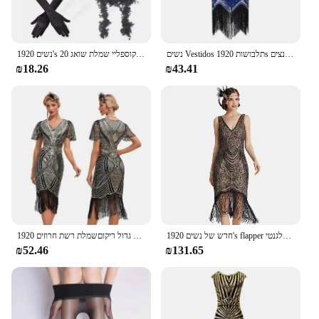
נשים Vestidos תלבושות 1920s בציר גטסבי גדולה נצנצים V-צוואר ציצית Bodycon חרוזים מסיבת סנפיר ריקוד שמלה
נשים 1920's תחפושת וינטג 'צף מלא בסגנון דקו בהשראת פלאפר קוספליי שמלת שואג 20s גדול גטסבי שמלה בבגד בוסטידוס
₪18.26
₪43.41
חדש של נשים 1920's flapper וינטג 'שמלות מסיבת גטסבי נהדר גברת אלגנטי V-הצוואר ללא שרוולים חרוזים
נהדר גטסבי מסיבת קוקטייל גדול ריקוםשמלת רשת חרוזים 1920s פלאפר רטרו נשף סרקמת
₪52.46
₪131.65