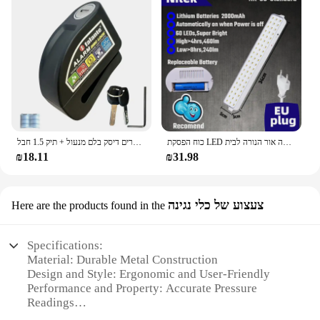
כוח הפסקת LED חירום אור נייד קיר-רכוב נטענת אוטומטי עבודה פנס אור הסוללה אור הנורה לבית
עמיד למים אופנוע נעילת אופניים אבטחה נגד גניבה מנעול אופנוע הרים אופני הרים דיסק בלם מנעול + תיק 1.5 חבל
₪18.11
₪31.98
צעצוע של כלי נגינה
Here are the products found in the
Specifications:
Material: Durable Metal Construction
Design and Style: Ergonomic and User-Friendly
Performance and Property: Accurate Pressure
Readings
Applicable Environment: Ideal for HVAC