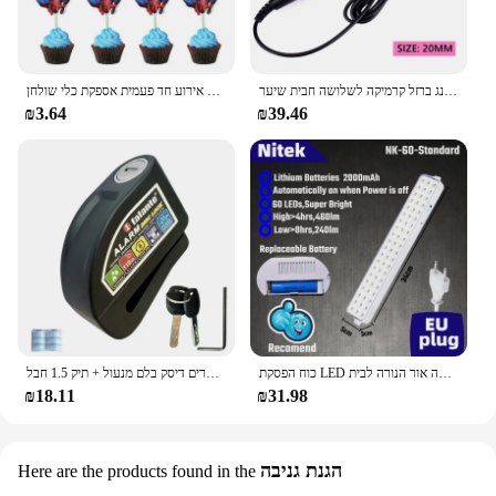
מקצועי שיער קרלינג ברזל קרמיקה לשלושה חבית שיער Curler מגהצים שיער גל להסס סטיילינג כלים שיער Styler שרביט
ספיידרמן מסיבת יום הולדת קישוטי לילדים לטקס רדיד אלומיניום בלוני עכביש נושא אירוע חד פעמית אספקת כלי שולחן
₪3.64
₪39.46
כוח הפסקת LED חירום אור נייד קיר-רכוב נטענת אוטומטי עבודה פנס אור הסוללה אור הנורה לבית
עמיד למים אופנוע נעילת אופניים אבטחה נגד גניבה מנעול אופנוע הרים אופני הרים דיסק בלם מנעול + תיק 1.5 חבל
₪18.11
₪31.98
הגנת גניבה
Here are the products found in the