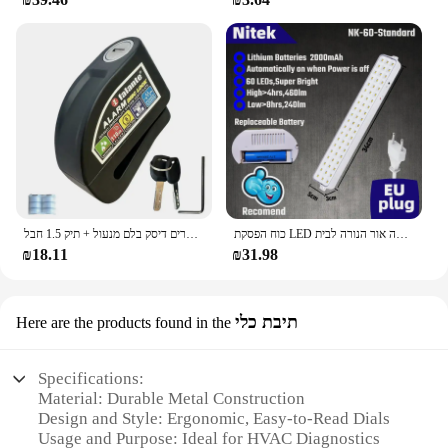
כוח הפסקת LED חירום אור נייד קיר-רכוב נטענת אוטומטי עבודה פנס אור הסוללה אור הנורה לבית
עמיד למים אופנוע נעילת אופניים אבטחה נגד גניבה מנעול אופנוע הרים אופני הרים דיסק בלם מנעול + תיק 1.5 חבל
₪18.11
₪31.98
תיבת כלי
Here are the products found in the
Specifications:
Material: Durable Metal Construction
Design and Style: Ergonomic, Easy-to-Read Dials
Usage and Purpose: Ideal for HVAC Diagnostics