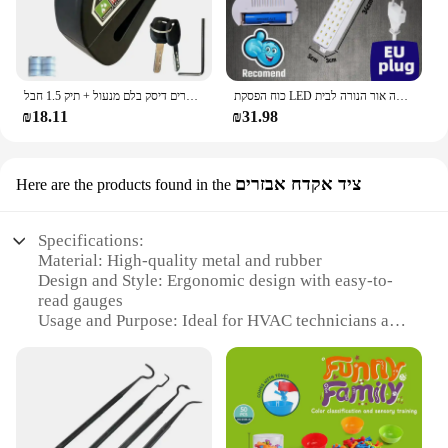
כוח הפסקת LED חירום אור נייד קיר-רכוב נטענת אוטומטי עבודה פנס אור הסוללה אור הנורה לבית
עמיד למים אופנוע נעילת אופניים אבטחה נגד גניבה מנעול אופנוע הרים אופני הרים דיסק בלם מנעול + תיק 1.5 חבל
₪18.11
₪31.98
ציד אקדח אבזרים
Here are the products found in the
Specifications:
Material: High-quality metal and rubber
Design and Style: Ergonomic design with easy-to-
read gauges
Usage and Purpose: Ideal for HVAC technicians and
DIY enthusiasts
Performance and Property: Accurate pressure
readings for manifold systems
Parts and Accessories: Includes two gauges and a
durable carrying case
Applicable People: Suitable for professionals and