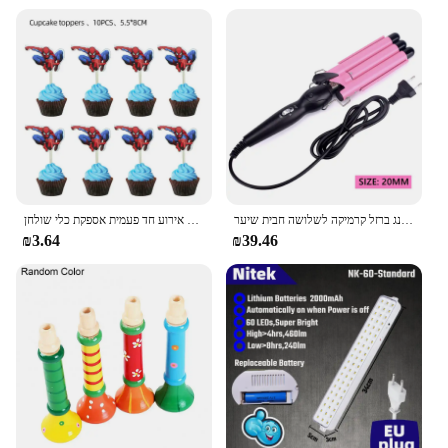
while the inclusion of R134a and R22 adapters
means that you're prepared for any refrigerant type.
With this manifold gauge set, you can confidently
diagnose and repair HVAC systems, knowing that
you have the right tool for the job. It's a must-have
for anyone looking to streamline their HVAC
maintenance routine and stay ahead of potential
issues.
מקצועי שיער קרלינג ברזל קרמיקה לשלושה חבית שיער Curler מגהצים שיער גל להסס סטיילינג כלים שיער Styler שרביט
ספיידרמן מסיבת יום הולדת קישוטי לילדים לטקס רדיד אלומיניום בלוני עכביש נושא אירוע חד פעמית אספקת כלי שולחן
₪3.64
₪39.46