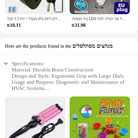
כוח הפסקת LED חירום אור נייד קיר-רכוב נטענת אוטומטי עבודה פנס אור הסוללה אור הנורה לבית
עמיד למים אופנוע נעילת אופניים אבטחה נגד גניבה מנעול אופנוע הרים אופני הרים דיסק בלם מנעול + תיק 1.5 חבל
₪18.11
₪31.98
מגהצים מסתלסלים
Here are the products found in the
Specifications:
Material: Durable Brass Construction
Design and Style: Ergonomic Grip with Large Dials
Usage and Purpose: Diagnostic and Maintenance of
HVAC Systems
Performance and Property: Accurate Pressure
Readings
Shape or Size or Weight or Quantity: Compact and
Portable Set
Parts and Accessories: Includes 2 Manifold Gauges
and Case
Features: