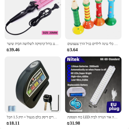
tools.
חצוצרה עץ צעצוע שוורק צופר כלי נגינה לילדים בגיל הרך צעצועים
מקצועי שיער קרלינג ברזל קרמיקה לשלושה חבית שיער Curler מגהצים שיער גל להסס סטיילינג כלים שיער Styler שרביט
₪39.46
₪3.64
כוח הפסקת LED חירום אור נייד קיר-רכוב נטענת אוטומטי עבודה פנס אור הסוללה אור הנורה לבית
עמיד למים אופנוע נעילת אופניים אבטחה נגד גניבה מנעול אופנוע הרים אופני הרים דיסק בלם מנעול + תיק 1.5 חבל
₪18.11
₪31.98