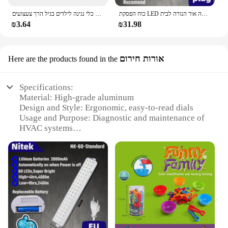
כוח הפסקת LED חירום אור נייד קיר-רכוב נטענת אוטומטי עבודה פנס אור הסוללה אור הנורה לבית
חצוצרה עץ צעצוע שוורק צופר כלי נגינה לילדים בגיל הרך צעצועים
₪3.64
₪31.98
אורות חירום
Here are the products found in the
Specifications:
Material: High-grade aluminum
Design and Style: Ergonomic, easy-to-read dials
Usage and Purpose: Diagnostic and maintenance of
HVAC systems
Typical Adaptive Scenario: Commercial and
residential settings
Shape or Size or Weight or Quantity: Compact and
lightweight for portability
Performance and Property: Precision-engineered for
accurate pressure readings
Features:
**Precision Engineering for HVAC Professionals**