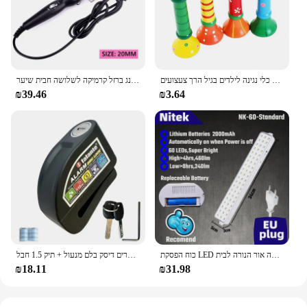
multiple sets for your business, the Wisscool HVAC
Manifold Gauge is the perfect choice for anyone in
need of a durable, accurate, and user-friendly tool
for HVAC maintenance and diagnostics.
חצוצרה עץ צעצוע שוורק צופר כלי נגינה לילדים בגיל הרך צעצועים
מקצועי שיער קרלינג ברזל קרמיקה לשלושה חבית שיער Curler מגהצים שיער גל להסס סטיילינג כלים שיער Styler שרביט
₪39.46
₪3.64
כוח הפסקת LED חירום אור נייד קיר-רכוב נטענת אוטומטי עבודה פנס אור הסוללה אור הנורה לבית
עמיד למים אופנוע נעילת אופניים אבטחה נגד גניבה מנעול אופנוע הרים אופני הרים דיסק בלם מנעול + תיק 1.5 חבל
₪18.11
₪31.98