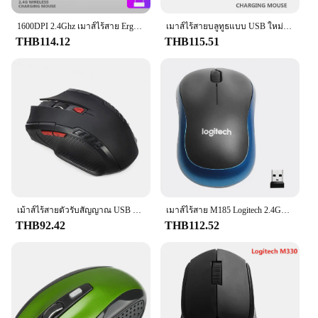
about versatility. The Wireless Mouse Price เม้าส์ is
1600DPI 2.4Ghz เมาส์ไร้สาย Ergonomic เมาส์เงียบชาร์จ RGB Backlight Mice ตัวรับสัญญาณ USB สําหรับแล็ปท็อปพีซีแท็บเล็ต Mute Mice
เมาส์ไร้สายบลูทูธแบบ USB ใหม่เมาส์ออปติคอลชาร์จได้สำหรับคอมพิวเตอร์แล็ปท็อปพีซีเมาส์เล่นเกม MacBook เมาส์2.4GHz 1600dpi
compatible with a wide range of operating systems,
THB114.12
THB115.51
including Windows, Mac, and Linux, making it a
versatile choice for users of different devices. Its
plug-and-play functionality means that you can
start using it right out of the box, without the need
for additional software or drivers. This mouse is
designed to cater to a diverse audience, from casual
users to professionals who demand reliability and
ease of use.
เม้าส์ไร้สายตัวรับสัญญาณ USB 2.4G, เมาส์ออปติคอลไร้สายแบบมืออาชีพ6ปุ่มเมาส์เลื่อนขวา USB สำหรับนักเล่นเกมคอมพิวเตอร์แล็ปท็อป
เมาส์ไร้สาย M185 Logitech 2.4GHz USB 1000dpi หนูรับ USB เมาส์นำทางด้วยแสงปิดเสียงสำหรับ Mac OS Chrome window 10/8/7
THB92.42
THB112.52