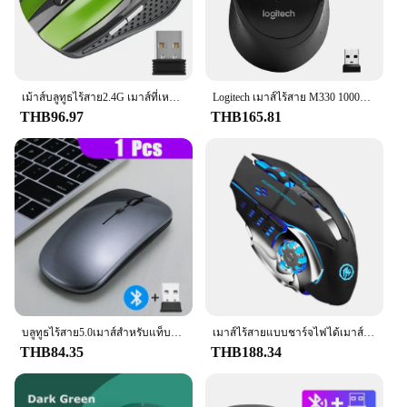
เม้าส์บลูทูธไร้สาย2.4G เมาส์ที่เหมาะกับสรีระ/1200/1600dpi 6ปุ่มปิดเสียงสำหรับแท็บเล็ต MacBook แล็ปท็อปคอมพิวเตอร์พีซี
Logitech เมาส์ไร้สาย M330 1000dpi, เม้าส์ออปติคอลเงียบ2.4กิกะเฮิร์ตซ์พร้อม USB Receiver หนูสำหรับสำนักงานบ้านโดยใช้ PC
THB96.97
THB165.81
บลูทูธไร้สาย5.0เมาส์สำหรับแท็บเล็ตคอมพิวเตอร์แล็ปท็อป Mini Ultra Thin Wireless Mice แบตเตอรี่โหมดเชื่อมต่อบลูทูธ
เมาส์ไร้สายแบบชาร์จไฟได้เมาส์บลูทูธเงียบคีย์บอร์ดเกม2.4G USB กลไกจักรกลเมาส์สำหรับเล่นเกมพีซี
THB84.35
THB188.34