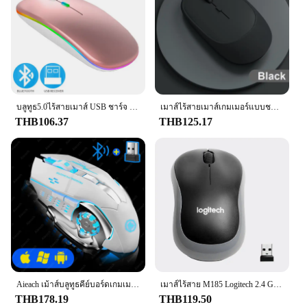
systems including Windows, Mac, and Linux
Performance: Precise 1600 DPI tracking for smooth
navigation
Features:
|Wholesale|Vendors|
**Advanced Wireless Technology**
บลูทูธ5.0ไร้สายเมาส์ USB ชาร์จ RGB สำหรับแล็ปท็อปคอมพิวเตอร์ PC Macbook Gaming Mouse 2.4GHz 1600DPI
เมาส์ไร้สายเมาส์เกมเมอร์แบบชาร์จไฟได้รองรับบลูทูธ2.4G USB เมาส์ไร้เสียงสำหรับแล็ปท็อปแพดแท็บเล็ต MacBook เมาส์
THB106.37
THB125.17
The Wireless Mouse Price เม้าส์ is a cutting-edge
device that leverages advanced 2.4GHz wireless
technology to deliver a reliable and responsive
connection. This ensures that you can enjoy a
clutter-free workspace without the hassle of tangled
cords. With a range of up to 10 meters, the mouse
offers ample freedom of movement, making it an
ideal choice for both home and office environments.
**Long-Lasting Battery Life**
Aieach เม้าส์บลูทูธคีย์บอร์ดเกมเมาส์ไร้สายชาร์จได้, เมาส์คอมพิวเตอร์แบบมีกลไก USB แบ็คไลท์อิเล็กทรอนิกส์สำหรับเล่นเกมพีซี
เมาส์ไร้สาย M185 Logitech 2.4 GHz USB 1000dpi 3ปุ่มเมาส์ออปติคอลสำหรับเล่นเกมพีซีแล็ปท็อป
Say goodbye to frequent battery replacements with
THB178.19
THB119.50
the Wireless Mouse Price เม้าส์. Equipped with a