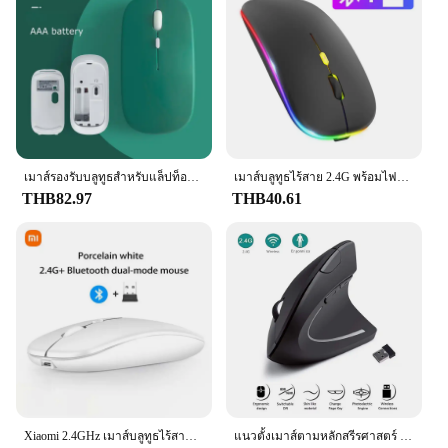
เมาส์รองรับบลูทูธสำหรับแล็ปท็อป iPad Air Pro แท็บเล็ตพีซีเมาส์ไร้สายเมาส์คอมพิวเตอร์ไร้เสียงเมาส์สำหรับเล่นเกมทำงานแบบพกพา
เมาส์บลูทูธไร้สาย 2.4G พร้อมไฟแสดงสถานะ LED Backlit ชาร์จ USB Gaming Mouse 1600DPI สําหรับ PC แล็ปท็อป
THB82.97
THB40.61
Xiaomi 2.4GHz เมาส์บลูทูธไร้สาย USB ชาร์จเงียบ Ergonomics รุ่นคู่ Mini แบบพกพา DPI คีย์บอร์ดแบบปรับได้
แนวตั้งเมาส์ตามหลักสรีรศาสตร์ 2.4GHz Wireless Optical MICE 3 ปรับ DPI 800/1200/1600 6 ปุ่มสําหรับแล็ปท็อปพีซีคอมพิวเตอร์เดสก์ท็อป