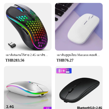
single AA battery, this mouse boasts an impressive
battery life of up to 12 months, reducing the need
for constant replacements and ensuring you can
focus on your work without interruptions. The
energy-efficient design ensures that you can enjoy a
seamless user experience without worrying about
power consumption.
**Ergonomic Design for Comfort**
The ergonomic design of the Wireless Mouse Price
เมาส์เล่นเกมไร้สาย 2.4G เมาส์ชาร์จแสง RGB พร้อมการออกแบบรังผึ้งตามหลักสรีรศาสตร์ DPI ที่ปรับได้สําหรับแล็ปท็อปเดสก์ท็อป
เมาส์บลูทูธเงียบ Marcaron คอมพิวเตอร์แล็ปท็อปเมาส์ไร้สายสําหรับ iPad Samsung แท็บเล็ต Universal Mice Noiseless
เม้าส์ is engineered to provide comfort during
THB283.56
THB76.27
prolonged use. Its contoured shape fits naturally in
the palm of your hand, reducing strain and fatigue.
Whether you're working on a spreadsheet or
gaming, this mouse ensures that your hand remains
comfortable and supported, allowing you to work or
play for longer periods without discomfort.
**Versatile Compatibility**
This mouse is not just about performance; it's also