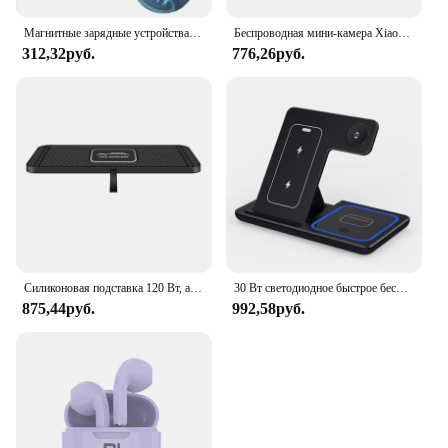
Магнитные зарядные устройства 30 Вт, тип C, быстрое беспроводное зарядное устройство, подставка для Magsafe IPhone 16, 15, 14, 13, 12 Pro Max, док-станция для зарядки телефона PD
Беспроводная мини-камера Xiaomi A11 с Wi-Fi, 1080P
312,32руб.
776,26руб.
Силиконовая подставка 120 Вт, автомобильное зарядное устройство для iPhone 15 14 13 12 Xiaomi Samsung Huawei, мобильный телефон, быстрая автомобильная беспроводная зарядка
30 Вт светодиодное быстрое беспроводное зарядное устройство, подставка 3 в 1, складная зарядная станция для iPhone 15 14 13 12 11 Apple Watch 9 8 7 6 5 Airpods Pro
875,44руб.
992,58руб.