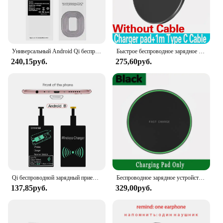
Универсальный Android Qi беспроводной зарядный приемник Тип C Беспроводное зарядное устройство прием патч для Micro USB смартфона для Iphone 6 7
Быстрое беспроводное зарядное устройство мощностью 100 Вт для iPhone 15 14 13 12 11 Pro Max Samsung Galaxy S24 S23 S22 S20 Xiaomi Беспроводная зарядная станция
240,15руб.
275,60руб.
Qi беспроводной зарядный приемник Micro USB Type C, универсальное Быстрое беспроводное зарядное устройство, адаптер для Samsung Huawei iPhone для Xiaomi
Беспроводное зарядное устройство 100 Вт для iPhone 15 14 13 12 11 Pro XS XR Индукционная Беспроводная зарядная площадка для Samsung Xiaomi зарядная док-станция
137,85руб.
329,00руб.