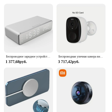
Беспроводное зарядное устройство, будильник, светодиодный цифровой термометр, зарядная док-станция для наушников и телефонов, быстрая зарядка для iPhone, Samsung
Беспроводная уличная камера видеонаблюдения, 5200 мАч, с функцией ночного видения
1 377,68руб.
3 717,42руб.