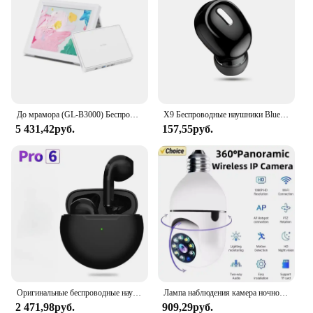
До мрамора (GL-B3000) Беспроводной Wi-Fi 6-маршрутизатор, настенный монтаж, двухдиапазонный AX3000, 3 порта Gigabit Ethernet
X9 Беспроводные наушники Bluetooth 5.0 с микрофоном-вкладышем Спортивные водонепроницаемые наушники TWS Bluetooth Handsfree Одна гарнитура
5 431,42руб.
157,55руб.
Оригинальные беспроводные наушники Pro6 TWS с сенсорным управлением, Bluetooth 5,0, спортивные наушники-вкладыши, музыкальная гарнитура для телефонов iphone, Xiaomi, наушники
Лампа наблюдения камера ночного видения беспроводная 360° ° Wi-Fi IP PTZ Уличная камера Крытый монитор безопасности Wi-Fi камера Smart Securit
2 471,98руб.
909,29руб.