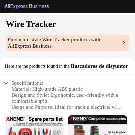
Wire Tracker
Find more style
Wire Tracker
products with
AliExpress Business
Buscadores de disyuntor
Here are the products found in the
Specifications:
Material: High-grade ABS plastic
Design and Style: Ergonomic, user-friendly with a
comfortable grip
Usage and Purpose: Ideal for tracing electrical wires
and cables
Performance and Property: Advanced circuitry for
precise wire location
Parts and Accessories: Includes a versatile set of