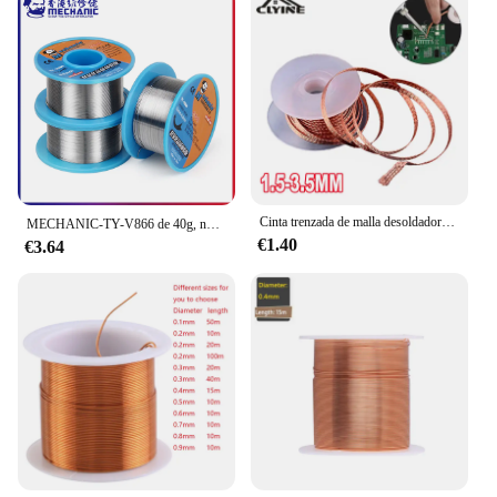
Cinta trenzada de malla desoldadora, punto de soldadura de cobre, removedor de alambre, mecha de soldadura, cable de plomo de estaño, fundente para soldar, 1,5-3,5mm
MECHANIC-TY-V866 de 40g, núcleo de colofonia suave 183 ℃, punto de fusión 0,2-0,8mm, alambre de soldadura ambiental de alta pureza, Cable de hierro fundente
€1.40
€3.64