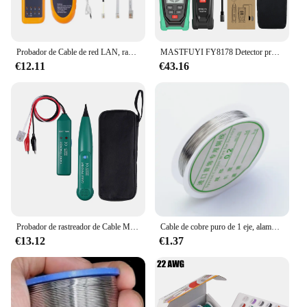
Probador de Cable de red LAN, rastreador de Cable telefónico, rastreador de tono de diagnóstico para STP UTP Cat5 Cat6 RJ45 RJ11, Detector de línea
MASTFUYI FY8178 Detector profesional de líneas subterráneas Buscador de líneas de pared Rastreador de cables Buscador de cables Localizador de líneas metálicas Probador de continuidad
€12.11
€43.16
Probador de rastreador de Cable MS6812, detector de línea LAN profesional UTP STP, trazador de Cable telefónico, punto de interrupción, ubicación, tono de diagnóstico
Cable de cobre puro de 1 eje, alambre de cobre de conexión manual DIY, diámetro de 0,2, 0,3, 0,4, 0,5, 0,6, 0,7, 0,8, 1,0mm
€13.12
€1.37