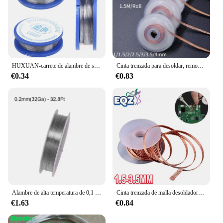
HUXUAN-carrete de alambre de soldadura de 0,8mm, núcleo de colofonia, carrete de alambre de hierro para soldadura, fundente de práctica, 1 ud., nuevo
Cinta trenzada para desoldar, removedor de soldadura de cobre, alambre de 1/1, 5/2/2, 5/3/4mm, mecha de soldadura, cable de plomo de estaño, herramienta de reparación de flujo BGA
€0.34
€0.83
Alambre de alta temperatura de 0,1 mm - 2,0 mm Alambre resistente al calor de nicromo Alambre de soporte de uso general Alambre artesanal (longitud 1/5/10 M)
Cinta trenzada de malla desoldadora, punto de soldadura de cobre, removedor de alambre, mecha de soldadura, cable de plomo de estaño, fundente para soldar, 1,5-3,5mm
€1.63
€0.84