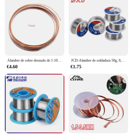
Alambre de cobre desnudo de 1-10M, alambre de cobre puro T2, bobina de cobre conductora, diámetro de línea desnuda 0,1/0,15/0,2/0,3/0,4/0,5-5mm
JCD-Alambre de soldadura 50g, 0,6/0,8/1,0/1,2/1,5 MM, 60/40 FLUX, 2,0% 45 pies, alambre de estaño, núcleo de colofonia derretida, rollo de alambre de soldadura
€4.60
€1.75