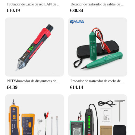
Probador de Cable de red LAN de Internet para STP UTP RJ11 RJ45 Cat5 Cat6, rastreador de cables telefónicos, Detector de tóner, buscador de línea, 1 ud.
Detector de rastreador de cables de red FWT81 RJ11/45 Lan Ethernet probador de cables de teléfono buscador herramienta de telecomunicaciones trabajo electrificado 48V
€10.19
€30.84
NJTY-buscador de disyuntores de T-03, instrumento eléctrico, Detector de puntos de interrupción, toma de comprobación de cable vivo, bolígrafo de voltaje láser
Probador de rastreador de coche de Cable MS6812, Detector de línea LAN profesional UTP STP, trazador de Cable telefónico, punto de interrupción, ubicación, tono de diagnóstico
€4.39
€14.14