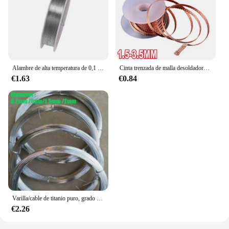
Alambre de alta temperatura de 0,1 mm - 2,0 mm Alambre resistente al calor de nicromo Alambre de soporte de uso general Alambre artesanal (longitud 1/5/10 M)
Cinta trenzada de malla desoldadora, punto de soldadura de cobre, removedor de alambre, mecha de soldadura, cable de plomo de estaño, fundente para soldar, 1,5-3,5mm
€1.63
€0.84
Varilla/cable de titanio puro, grado Ti 1 TA1, longitud 2 metros/3 metros/5 metros, diámetro 0,2mm/1mm/1,5mm /2mm
€2.26