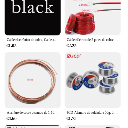
Cable electrónico de cobre, Cable aislado de PVC, 14, 16, 18, 20, 22, 24, 26, 28, 30 AWG, blanco, negro, rojo, amarillo, verde, azul, marrón, UL1007, 2M, 5M
Cable eléctrico de 2 pines de cobre estañado, Cable de tira LED de extensión de PVC aislado, Cable rojo y negro, 18/20/22/24/26 AWG
€1.05
€2.25
Alambre de cobre desnudo de 1-10M, alambre de cobre puro T2, bobina de cobre conductora, diámetro de línea desnuda 0,1/0,15/0,2/0,3/0,4/0,5-5mm
JCD-Alambre de soldadura 50g, 0,6/0,8/1,0/1,2/1,5 MM, 60/40 FLUX, 2,0% 45 pies, alambre de estaño, núcleo de colofonia derretida, rollo de alambre de soldadura
€4.60
€1.75