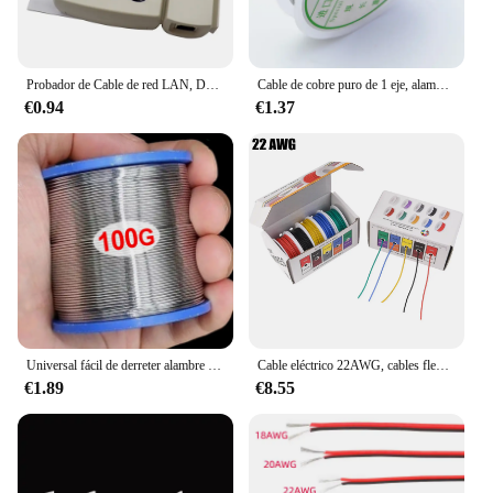
Probador de Cable de red LAN, Detector de línea telefónica, herramienta de seguimiento, RJ45, RJ11, RJ12, Cat5, Cat6, UTP
Cable de cobre puro de 1 eje, alambre de cobre de conexión manual DIY, diámetro de 0,2, 0,3, 0,4, 0,5, 0,6, 0,7, 0,8, 1,0mm
€0.94
€1.37
Universal fácil de derreter alambre de soldadura de plata de baja temperatura varilla de soldadura de aluminio cobre hierro Metal soldadura con núcleo barras de soldadura
Cable eléctrico 22AWG, cables flexibles de silicona, calibre 22, alambre de cobre estañado trenzado, 5 colores, 16,4 pies/5m cada uno o 32,8 pies/10m cada uno
€1.89
€8.55