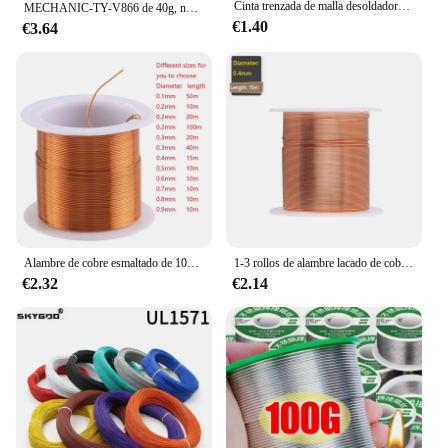
Cinta trenzada de malla desoldadora, punto de soldadura de cobre, removedor de alambre, mecha de soldadura, cable de plomo de estaño, fundente para soldar, 1,5-3,5mm
MECHANIC-TY-V866 de 40g, núcleo de colofonia suave 183 ℃, punto de fusión 0,2-0,8mm, alambre de soldadura ambiental de alta pureza, Cable de hierro fundente
€1.40
€3.64
Alambre de cobre esmaltado de 10m/15m/20m/40m/50m, alambre esmaltado, bobina electromagnética, alambre de bobinado, fabricación de alambre de cobre electroimán
1-3 rollos de alambre lacado de cobre, Cable de 0,06mm-1,2mm, Cable magnético, alambre de bobinado de cobre esmaltado, bobina de alambre de cobre
€2.32
€2.14