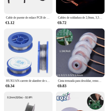
Cable de puente de enlace PCB de 0,1mm, cable de soldadura de cobre para mantenimiento de línea de salto para teléfono móvil, ordenador, herramientas de reparación de soldadura PCB
Cables de soldadura de 2,0mm, 3,5mm, 1,5 M, herramienta de reparación de alambre de mecha, removedor de soldadura trenzada, 1 unidad
€1.12
€0.72
HUXUAN-carrete de alambre de soldadura de 0,8mm, núcleo de colofonia, carrete de alambre de hierro para soldadura, fundente de práctica, 1 ud., nuevo
Cinta trenzada para desoldar, removedor de soldadura de cobre, alambre de 1/1, 5/2/2, 5/3/4mm, mecha de soldadura, cable de plomo de estaño, herramienta de reparación de flujo BGA
€0.34
€0.83