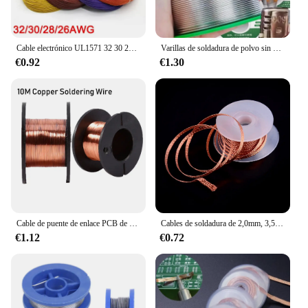
Cable electrónico UL1571 32 30 28 26 AWG Cable Flexible PVC aislado cobre estañado ambiental línea LED Cable DIY
Varillas de soldadura de polvo sin necesidad de soldar, alambre de soldadura de fusión fácil de baja temperatura, varilla de soldadura Universal de plata, alambre de soldadura con núcleo, 100/20g
€0.92
€1.30
Cable de puente de enlace PCB de 0,1mm, cable de soldadura de cobre para mantenimiento de línea de salto para teléfono móvil, ordenador, herramientas de reparación de soldadura PCB
Cables de soldadura de 2,0mm, 3,5mm, 1,5 M, herramienta de reparación de alambre de mecha, removedor de soldadura trenzada, 1 unidad
€1.12
€0.72