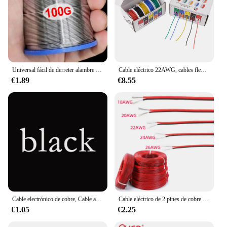
Universal fácil de derreter alambre de soldadura de plata de baja temperatura varilla de soldadura de aluminio cobre hierro Metal soldadura con núcleo barras de soldadura
Cable eléctrico 22AWG, cables flexibles de silicona, calibre 22, alambre de cobre estañado trenzado, 5 colores, 16,4 pies/5m cada uno o 32,8 pies/10m cada uno
€1.89
€8.55
Cable electrónico de cobre, Cable aislado de PVC, 14, 16, 18, 20, 22, 24, 26, 28, 30 AWG, blanco, negro, rojo, amarillo, verde, azul, marrón, UL1007, 2M, 5M
Cable eléctrico de 2 pines de cobre estañado, Cable de tira LED de extensión de PVC aislado, Cable rojo y negro, 18/20/22/24/26 AWG
€1.05
€2.25