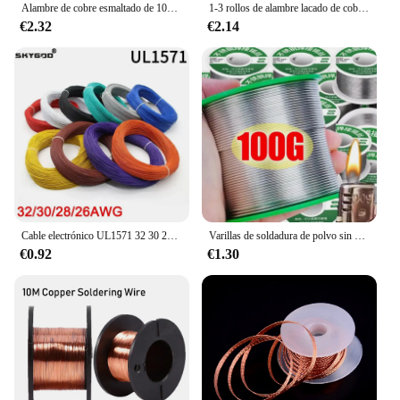
Alambre de cobre esmaltado de 10m/15m/20m/40m/50m, alambre esmaltado, bobina electromagnética, alambre de bobinado, fabricación de alambre de cobre electroimán
1-3 rollos de alambre lacado de cobre, Cable de 0,06mm-1,2mm, Cable magnético, alambre de bobinado de cobre esmaltado, bobina de alambre de cobre
€2.32
€2.14
Cable electrónico UL1571 32 30 28 26 AWG Cable Flexible PVC aislado cobre estañado ambiental línea LED Cable DIY
Varillas de soldadura de polvo sin necesidad de soldar, alambre de soldadura de fusión fácil de baja temperatura, varilla de soldadura Universal de plata, alambre de soldadura con núcleo, 100/20g
€0.92
€1.30