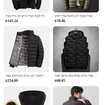
גברים של החורף לרזות מעיל אופנתי חם מתקפל עמיד למים Windproof לנשימה הלבשה עליונה בתוספת גודל גברים מעיל הסווטשרט
חורף למטה מעיל גברים לבן ברווז מעיל windproof נסיעות חמות מחנאות מעיל חדש בצבע מוצק בעבות מוצק ברדס
₪141.24
₪78.46
חורף סלעית אפוד גברים קפלים מוצק מרופד אפוד Windproof חם שרוולים Homme מזדמן חזייה לעבות מעיילי 8XL
חורף לבן למטה ז 'קט גברים גרפן חימום עצמי windelpuffer קפלים לעמוד צווארון מחומם מזדמנים מעילים חמים למטה גברים
₪254.09
₪68.05