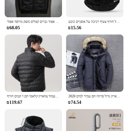
רכיבה מערב רכיבה על חורף צעיף רכיבה על אופניים כובע windproof גברים נשים ספורט צעיף סקי balaclea אופנוע צוואר רץ מחמם
חורף סלעית אפוד גברים קפלים מוצק מרופד אפוד Windproof חם שרוולים Homme מזדמן חזייה לעבות מעיילי 8XL
₪68.05
₪15.56
2020 חדש-40 מעלות העליון באיכות גבוהה ברווז למטה גברים גברים מעובה חורף עבה צווארון גדול פרווה חם עמיד למים
גרפן קל משקל למטה גברים ז 'קט עמיד רוח מוצק קפלים לעמוד צווארון קלאסי חם ז' קטים חורף
₪119.67
₪74.54