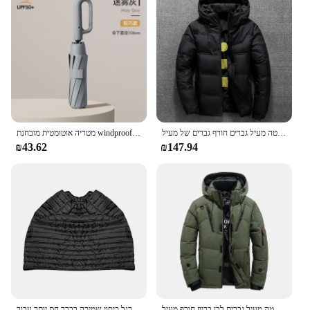
לבן ברווז למטה מעיל גברים חורף גברים של מעיל Windproof נשלף כובע מעיילים מוצק צבע חיצוני מקרית סלעית מעיל בגדים
מטריה אוטומטית מובחנת windproof windproof windowluge train גג מגן גדול לנשים
₪43.62
₪147.94
למטה מעיל גברים לבן ברווז חורף מעיל Windproof חם מעיילי נסיעות קמפינג מעיל חדש ב לעבות מוצק צבע ברדס בגדים
קטנועים סינר רגל כיסוי שמיכה בברך חם יותר עבור vespa gts quilt החורף עבור honda puge e4b3