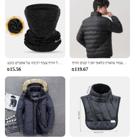
גרפן קל משקל למטה גברים ז 'קט עמיד רוח מוצק קפלים לעמוד צווארון קלאסי חם ז' קטים חורף
רכיבה מערב רכיבה על חורף צעיף רכיבה על אופניים כובע windproof גברים נשים ספורט צעיף סקי balaclea אופנוע צוואר רץ מחמם
₪15.56
₪119.67