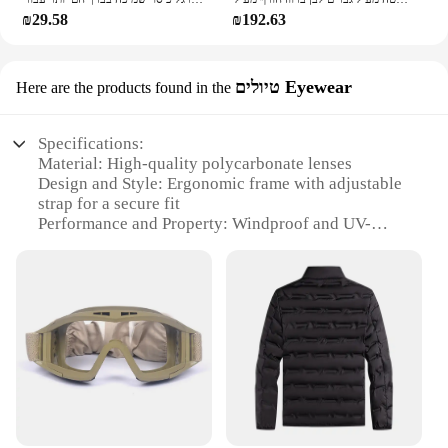
₪29.58
₪192.63
טיולים Eyewear
Here are the products found in the
Specifications:
Material: High-quality polycarbonate lenses
Design and Style: Ergonomic frame with adjustable
strap for a secure fit
Performance and Property: Windproof and UV-
protected
Usage and Purpose: Ideal for ATV riding and other
outdoor activities
Shape or Size or Weight or Quantity: Lightweight
and designed for comfort
Parts and Accessories: Comes with a protective case
Features:
|Vendors|
**Unmatched Protection and Comfort**