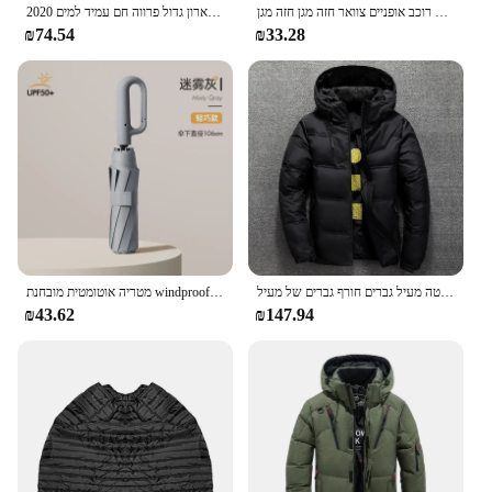
חורף שמירה על צוואר חם צעיף אופנוע רוכב אופניים צוואר חזה מגן חזה מגן winding מצעיף חום צעיף אופניים
2020 חדש-40 מעלות העליון באיכות גבוהה ברווז למטה גברים גברים מעובה חורף עבה צווארון גדול פרווה חם עמיד למים
₪74.54
₪33.28
לבן ברווז למטה מעיל גברים חורף גברים של מעיל Windproof נשלף כובע מעיילים מוצק צבע חיצוני מקרית סלעית מעיל בגדים
מטריה אוטומטית מובחנת windproof windproof windowluge train גג מגן גדול לנשים
₪43.62
₪147.94