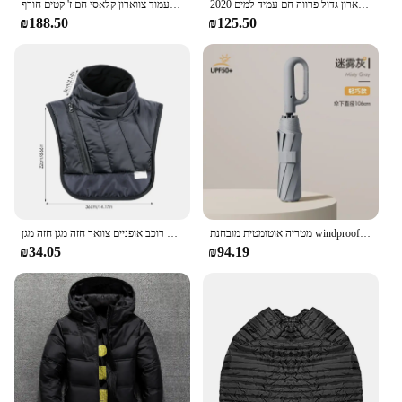
2020 חדש-40 מעלות העליון באיכות גבוהה ברווז למטה גברים גברים מעובה חורף עבה צווארון גדול פרווה חם עמיד למים
גרפן קל משקל למטה גברים ז 'קט עמיד רוח מוצק קפלים לעמוד צווארון קלאסי חם ז' קטים חורף
₪188.50
₪125.50
מטריה אוטומטית מובחנת windproof windproof windowluge train גג מגן גדול לנשים
חורף שמירה על צוואר חם צעיף אופנוע רוכב אופניים צוואר חזה מגן חזה מגן winding מצעיף חום צעיף אופניים
₪34.05
₪94.19