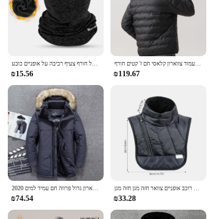
גרפן קל משקל למטה גברים ז 'קט עמיד רוח מוצק קפלים לעמוד צווארון קלאסי חם ז' קטים חורף
רכיבה מערב רכיבה על חורף צעיף רכיבה על אופניים כובע windproof גברים נשים ספורט צעיף סקי balaclea אופנוע צוואר רץ מחמם
₪15.56
₪119.67
חורף שמירה על צוואר חם צעיף אופנוע רוכב אופניים צוואר חזה מגן חזה מגן winding מצעיף חום צעיף אופניים
2020 חדש-40 מעלות העליון באיכות גבוהה ברווז למטה גברים גברים מעובה חורף עבה צווארון גדול פרווה חם עמיד למים
₪74.54
₪33.28