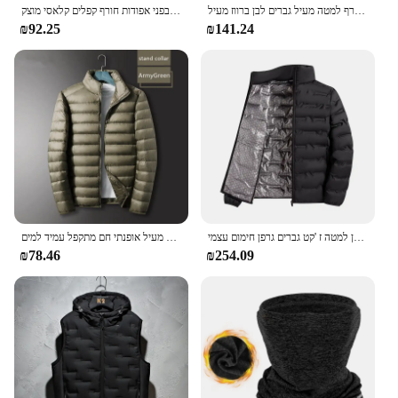
חורף למטה מעיל גברים לבן ברווז מעיל windproof נסיעות חמות מחנאות מעיל חדש בצבע מוצק בעבות מוצק ברדס
גרפן קל משקל כלפי מטה גברים לעמוד צווארון עמיד בפני אפודות חורף קפלים קלאסי מוצק
₪92.25
₪141.24
חורף לבן למטה ז 'קט גברים גרפן חימום עצמי windelpuffer קפלים לעמוד צווארון מחומם מזדמנים מעילים חמים למטה גברים
גברים של החורף לרזות מעיל אופנתי חם מתקפל עמיד למים Windproof לנשימה הלבשה עליונה בתוספת גודל גברים מעיל הסווטשרט
₪78.46
₪254.09