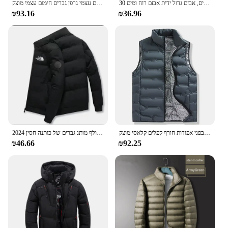
30 עצמות עמידות בפני רוח 105 ס "מ מחוזק מטריה קיפול אוטומטית לגברים, אבזם גדול ידית אבזם רוח ומים
גרפן חימום עצמי גרפן גברים חימום עצמי מוצק windstated wests מעמד קלאסי צווארון לעמוד
₪93.16
₪36.96
גרפן קל משקל כלפי מטה גברים לעמוד צווארון עמיד בפני אפודות חורף קפלים קלאסי מוצק
2024 עבה גברים חם חדש ז 'קט חורף גברים מזדמנים גברים גולף מותג גברים של כותנה חסין windproof
₪46.66
₪92.25