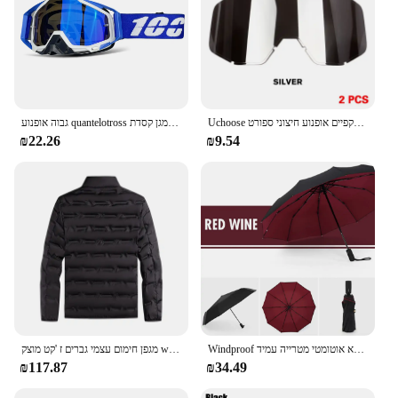
Uchoose חדש מגן משקפיים אופנוע חיצוני ספורט Windproof Dustproof משקפיים סקי סנובורד משקפי מוטוקרוס מהומות 2
גבוה אופנוע quantelotross משקפי מגן מוטוקרוס משקפי מגן קסדת mx mx מוטו הלכלוך אופני ספורט סקי
₪22.26
₪9.54
Windproof שכבה כפולה באופן מלא אוטומטי מטרייה עמיד
מגפן חימום עצמי גברים ז 'קט מוצק windproof את המעילים לעמוד צווארון מעילי חורף חם קלאסי זכר
₪117.87
₪34.49