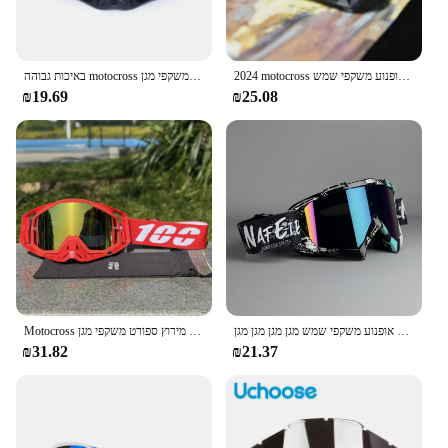
2024 motocross משקפיים אופנוע משקפי שמש mtb atv מסכה הגנה מפני windproof סקי רכיבה על אופניים מירוצי כביש
באיכות גבוהה motocross משקפי מגן atv רכיבה על אופניים מרוצי אופנוע משקפיים mtb מסיכה משקפי שמש משקפי שמש
₪19.69
₪25.08
ביותר אופנוע משקפי שמש מגן מגן מגן מגן mx ראיית לילה קסדה משקפי מגן מגן מגן mx ראיית לילה קסדה משקפי וינטג
Motocross משקפיים אופנוע מירוץ ספורט משקפי מגן mtb גברים mtb atv חיצוני ספורט windproof משקפיים מחוץ לכביש
₪31.82
₪21.37