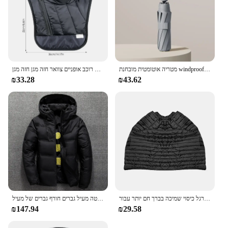
מטריה אוטומטית מובחנת windproof windproof windowluge train גג מגן גדול לנשים
חורף שמירה על צוואר חם צעיף אופנוע רוכב אופניים צוואר חזה מגן חזה מגן winding מצעיף חום צעיף אופניים
₪33.28
₪43.62
קטנועים סינר רגל כיסוי שמיכה בברך חם יותר עבור vespa gts quilt החורף עבור honda puge e4b3
לבן ברווז למטה מעיל גברים חורף גברים של מעיל Windproof נשלף כובע מעיילים מוצק צבע חיצוני מקרית סלעית מעיל בגדים
₪147.94
₪29.58