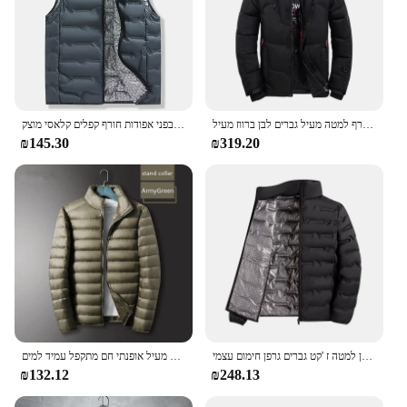
חורף למטה מעיל גברים לבן ברווז מעיל windproof נסיעות חמות מחנאות מעיל חדש בצבע מוצק בעבות מוצק ברדס
גרפן קל משקל כלפי מטה גברים לעמוד צווארון עמיד בפני אפודות חורף קפלים קלאסי מוצק
₪145.30
₪319.20
חורף לבן למטה ז 'קט גברים גרפן חימום עצמי windelpuffer קפלים לעמוד צווארון מחומם מזדמנים מעילים חמים למטה גברים
גברים של החורף לרזות מעיל אופנתי חם מתקפל עמיד למים Windproof לנשימה הלבשה עליונה בתוספת גודל גברים מעיל הסווטשרט
₪132.12
₪248.13