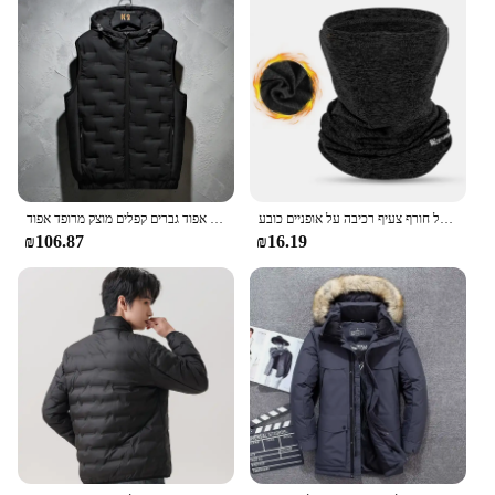
רכיבה מערב רכיבה על חורף צעיף רכיבה על אופניים כובע windproof גברים נשים ספורט צעיף סקי balaclea אופנוע צוואר רץ מחמם
חורף סלעית אפוד גברים קפלים מוצק מרופד אפוד Windproof חם שרוולים Homme מזדמן חזייה לעבות מעיילי 8XL
₪106.87
₪16.19