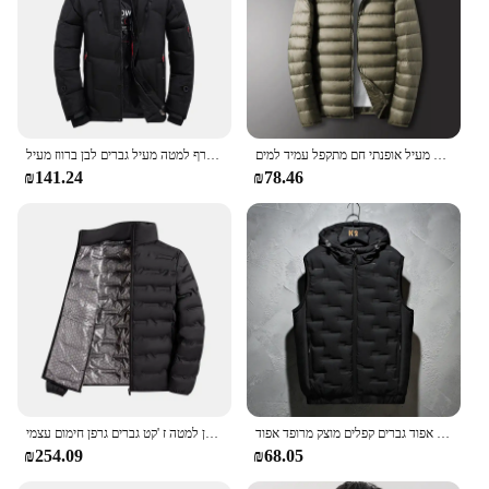
גברים של החורף לרזות מעיל אופנתי חם מתקפל עמיד למים Windproof לנשימה הלבשה עליונה בתוספת גודל גברים מעיל הסווטשרט
חורף למטה מעיל גברים לבן ברווז מעיל windproof נסיעות חמות מחנאות מעיל חדש בצבע מוצק בעבות מוצק ברדס
₪141.24
₪78.46
חורף סלעית אפוד גברים קפלים מוצק מרופד אפוד Windproof חם שרוולים Homme מזדמן חזייה לעבות מעיילי 8XL
חורף לבן למטה ז 'קט גברים גרפן חימום עצמי windelpuffer קפלים לעמוד צווארון מחומם מזדמנים מעילים חמים למטה גברים
₪254.09
₪68.05