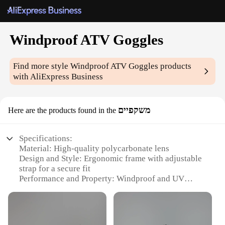
Windproof ATV Goggles
Find more style
Windproof ATV Goggles
products
with AliExpress Business
משקפיים
Here are the products found in the
Specifications:
Material: High-quality polycarbonate lens
Design and Style: Ergonomic frame with adjustable
strap for a secure fit
Performance and Property: Windproof and UV
protection
Usage and Purpose: Ideal for ATV riding in various
weather conditions
Shape or Size or Weight or Quantity: Lightweight