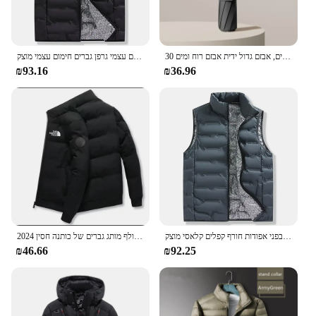
who demand both performance and durability.
30 עצמות עמידות בפני רוח 105 ס "מ מחוזק מטריה קיפול אוטומטית לגברים, אבזם גדול ידית אבזם רוח ומים
גרפן חימום עצמי גרפן גברים חימום עצמי מוצק windstated wests מעמד קלאסי צווארון לעמוד
₪93.16
₪36.96
גרפן קל משקל כלפי מטה גברים לעמוד צווארון עמיד בפני אפודות חורף קפלים קלאסי מוצק
2024 עבה גברים חם חדש ז 'קט חורף גברים מזדמנים גברים גולף מותג גברים של כותנה חסין windproof
₪46.66
₪92.25