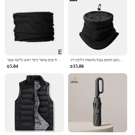
חורף סקי מסכת סקי חם גברים בנדנה פליז צוואר חום חם מגהצן מחמם צעיף מחנאות הליכה דיג balaclava דיג אופניים מסיכת פנים
רב תכליתי חיצוני ספורט קסם צעיף פנים צוואר כיסוי ראש גלישה אנטי UV לנשימה חם Windproof דיג רכיבה על אופניים בגימור
₪5.04
₪15.06