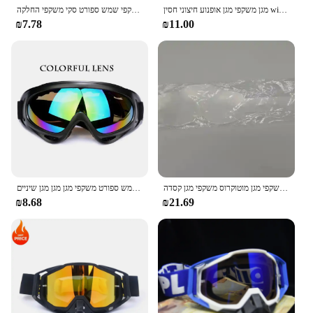
מגן משקפי מגן אופנוע חיצוני חסין windproof eyewear טקטי אנטי-פיצוץ מגן מגן משקפי סקי
אופנוע רכיבה משקפיים אנטי חול מוטוקרוס משקפי שמש ספורט סקי משקפי החלקה Windproof Dustproof UV 400 הילוכים מגן
₪7.78
₪11.00
אופנוע משקפיים משקפי מגן מוטוקרוס משקפי מגן קסדה mx מוטו לכלוך אופניים atv סקי ספורט חיצוני זכוכית סקוטית
אופנוע משקפיים נגד זוהר מוטוקרוס משקפי שמש ספורט משקפי מגן מגן מגן שיניים
₪8.68
₪21.69