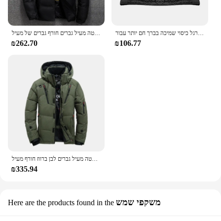
קטנועים סינר רגל כיסוי שמיכה בברך חם יותר עבור vespa gts quilt החורף עבור honda puge e4b3
לבן ברווז למטה מעיל גברים חורף גברים של מעיל Windproof נשלף כובע מעיילים מוצק צבע חיצוני מקרית סלעית מעיל בגדים
₪262.70
₪106.77
למטה מעיל גברים לבן ברווז חורף מעיל Windproof חם מעיילי נסיעות קמפינג מעיל חדש ב לעבות מוצק צבע ברדס בגדים
₪335.94
משקפי שמש
Here are the products found in the