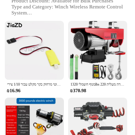
Product Discount: Available for Bulk Purchases
Type and Category: Winch Wireless Remote Control
System
Design and Style: Sleek, Ergonomic Design
Usage and Purpose: Ideal for Off-Road Recovery
and Heavy-Duty Applications
Typical Adaptive Scenario: Vehicle Recovery,
Industrial Lifting, Marine Operations
Shape or Size or Weight or Quantity: Compact,
Lightweight, Easy to Handle
Performance and Property: High-Frequency
Transmission, Long-Range Operation
Parts and Accessories: Includes Complete Set of
Components for Easy Installation
מנוף חשמלי 1320lbs חשמלי 600 ק "ג פלדה מעלית 220v/110v להניף חשמלי עם שלט רחוק אלחוטי 12 מ '/דקה
כננת 3-דרכים אלחוטי מרחוק בקר מקלט עבור 1/10 צירי SCX10 TRX4 D90 TF2 Tamiya CC01 RC Crawler חלקי R1
₪16.96
₪370.98
Features:
**Unmatched Reliability and Performance**
The Winch Wireless Remote Control System is a
cutting-edge innovation that revolutionizes the way
you operate your winch. This robust and reliable
piece of equipment is designed to withstand the
harshest environments, thanks to its durable,
weather-resistant plastic construction. Whether