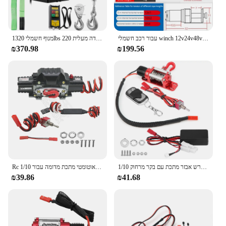
עבור רכב חשמלי winch 12v24v48v60v w48v60v w48v60v
מנוף חשמלי 1320lbs חשמלי 600 ק "ג פלדה מעלית 220v/110v להניף חשמלי עם שלט רחוק אלחוטי 12 מ '/דקה
₪370.98
₪199.56
1/10 רכב דגם רכב זחלן מכונת קרש אבזר מתכת עם בקר מרחוק rc זחילה winch rc אביזר rc אביזר rc רכב winch
Rc אוטומטי כפול אוטומטי מתכת מדומה עבור 1/10 rc צירית סורק צירית המכונית צירית סורק צירית cx10 trx4 d110 טמיה ccc01 rgt86100v2
₪39.86
₪41.68