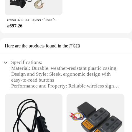
חשמלי פופולרי ניצוקים רכב הצלה עצמית winch 12v 24v 12000lbs winch כבד 1 טון 2ton 220v
₪697.26
כננות
Here are the products found in the
Specifications:
Material: Durable, weather-resistant plastic casing
Design and Style: Sleek, ergonomic design with
easy-to-read buttons
Performance and Property: Reliable wireless signal
up to 100ft
Parts and Accessories: Includes a wireless remote
and receiver set
Usage and Purpose: Ideal for winch control in
various scenarios
Typical Adaptive Scenario: Off-road vehicles,
trucks, boats, and more