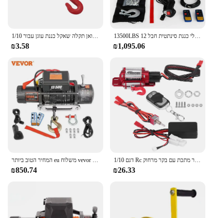
13500LBS חשמלי כננת סינתטית חבל 12V כננות 4X4 עם 2pcs שלט רחוק עבור משאיות RVs טרקטורונים UTV
מתכת התאוששות גרור שרשרות קרוואן תקלה שאקל כננת עוגן עבור 1/10 RC Crawler TRX4 TRX6 SCX10 Wraith קפרה Redcat MST CC01
₪3.58
₪1,095.06
1/10 דגם Rc מודל רכב זחילה אביזר מתכת עם בקר מרחוק
המחיר הטוב ביותר eu משלוח vevor 13500lbs חשמלי סינטי 12v חבל גרירה 27 מ '/92ft הרמה להרים 4x4 מכונית atv משאית
₪850.74
₪26.33