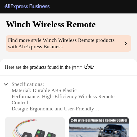
Winch Wireless Remote
Find more style
Winch Wireless Remote
products
with AliExpress Business
שלט רחוק
Here are the products found in the
Specifications:
Material: Durable ABS Plastic
Performance: High-Efficiency Wireless Remote
Control
Design: Ergonomic and User-Friendly
Compatibility: Universal Fit for Various Winches
Range: Strong Signal Transmission up to 100ft
Battery Life: Long-Lasting with Low Power
Consumption