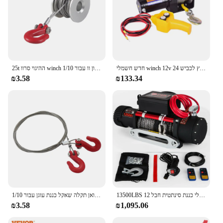
חדש חשמלי winch 12v רכב להניף חשמלי מחוץ לכביש 24v עזרה עצמית בית תיל קטן חבל תיל להניף
25t ההיגוי סרוו winch גלגל תוף חוט פלדה חוטי קרוון וו עבור 1/10 rc מכונת סריקה סורק מכונית trx4 scx10 writh d90 lcg כלי
₪3.58
₪133.34
13500LBS חשמלי כננת סינתטית חבל 12V כננות 4X4 עם 2pcs שלט רחוק עבור משאיות RVs טרקטורונים UTV
מתכת התאוששות גרור שרשרות קרוואן תקלה שאקל כננת עוגן עבור 1/10 RC Crawler TRX4 TRX6 SCX10 Wraith קפרה Redcat MST CC01
₪3.58
₪1,095.06