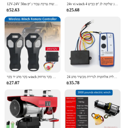
24v vi winch שלט רחוק מערכת בקר מרחוק עם 2 לחצנים מתג שליטה לג 'יפ כביש 4x4 atv אביזרי רכב משאית
12V-24V 50m אלחוטי דיגיטלי כננות שלט רחוק התאוששות ערכת עבור ג 'יפ-Suv P9JC
₪52.63
₪25.68
שלט רחוק כננת דיגיטלית אלחוטית לגרירת מכשיר מתג 24V 12V לשטח
בקר מתג יד בקר winch בקר מרחוק winch ערכת סט 12v/24v משדר ידני כפול משדר אלחוטי
₪27.07
₪35.78