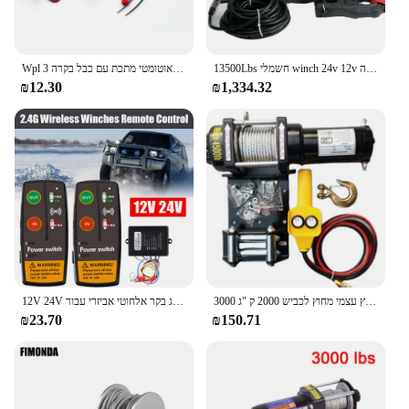
13500Lbs חשמלי winch 24v 12v ג 'ינץ סינתטי חבל רכוב חשמלי מעל כביש הצלה עצמי שינוי גרירה
Wpl אוטומטי מתכת עם כבל בקרה 3ch עבור wpl c14 c24 c34 mn d90 mn99s jjrc ldp06 1/12 1/16 Rc rc ldp06 Rc rc
₪12.30
₪1,334.32
רכב חילוץ עצמי מחוץ לכביש 2000 ק "ג 3000lbs 12v 24v מחוץ לכביש רכב winch winch winch עבור עגור 2000 ק" ג
12V 24V חשמלי כננת מתג בקר אלחוטי אביזרי עבור Jeep Off Road 4x4 טרקטורונים קרוואן סירת אוניברסלי
₪23.70
₪150.71