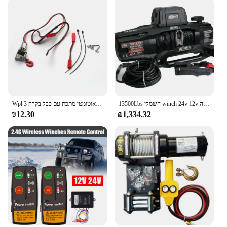
13500Lbs חשמלי winch 24v 12v ג 'ינץ סינתטי חבל רכוב חשמלי מעל כביש הצלה עצמי שינוי גרירה
Wpl אוטומטי מתכת עם כבל בקרה 3ch עבור wpl c14 c24 c34 mn d90 mn99s jjrc ldp06 1/12 1/16 Rc rc ldp06 Rc rc
₪12.30
₪1,334.32