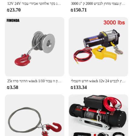
רכב חילוץ עצמי מחוץ לכביש 2000 ק "ג 3000lbs 12v 24v מחוץ לכביש רכב winch winch winch עבור עגור 2000 ק" ג
12V 24V חשמלי כננת מתג בקר אלחוטי אביזרי עבור Jeep Off Road 4x4 טרקטורונים קרוואן סירת אוניברסלי
₪23.70
₪150.71
חדש חשמלי winch 12v רכב להניף חשמלי מחוץ לכביש 24v עזרה עצמית בית תיל קטן חבל תיל להניף
25t ההיגוי סרוו winch גלגל תוף חוט פלדה חוטי קרוון וו עבור 1/10 rc מכונת סריקה סורק מכונית trx4 scx10 writh d90 lcg כלי
₪3.58
₪133.34