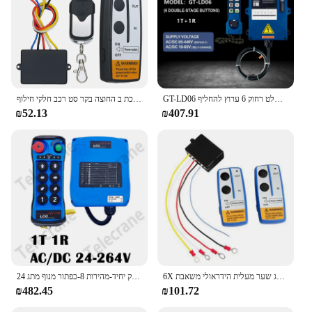
GT-LD06 רדיו תעשייתי אלחוטי מנוף מנוף להניף שלט רחוק 6 ערוץ להחליף F24-6D F26-C3 טלקום
רכב כננת שלט רחוק ערכת ב החוצה בקר סט רכב חלקי חילוף
₪52.13
₪407.91
6X אלחוטי כננת שלט רחוק מתג שער מעלית הידראולי משאבת Dump מיטה 12V התאוששות Tow משאית
תעשייתי רדיו שלט רחוק יחיד-מהירות 8-כפתור מנוף מתג 24v 110v 380v כננת חשמלית מנוף עמיד למים שלט רחוק
₪482.45
₪101.72