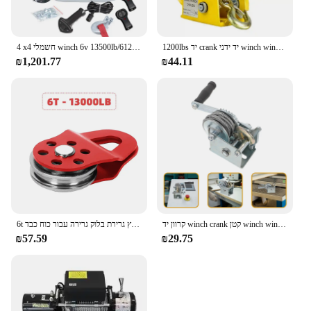
1200lbs יד crank יד ידני winch winch בית ידני winch המתיחה ניידת קטנה עם מנוף ידני בלם
4 x4 חשמלי winch 6v 13500lb/6125 ק "ג עם חבל סינתטי
₪1,201.77
₪44.11
קרוון יד winch crank קטן winch winch 500 ליברות (עם כבל פלדה 7 מ ') 500lb winch מיני winch 500lb
6t חריץ גרירת בלוק גרירה עבור כוח כבד winch שבירת כוח חוט סינתטי כבל פלדה עבור sheive אמין עבור טרקטור utv
₪57.59
₪29.75