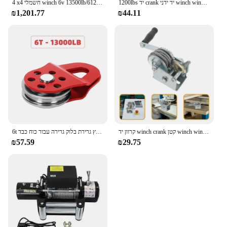
1200lbs יד crank יד ידני winch winch בית ידני winch המתיחה ניידת קטנה עם מנוף ידני בלם
4 x4 חשמלי winch 6v 13500lb/6125 ק "ג עם חבל סינתטי
₪1,201.77
₪44.11
קרוון יד winch crank קטן winch winch 500 ליברות (עם כבל פלדה 7 מ ') 500lb winch מיני winch 500lb
6t חריץ גרירת בלוק גרירה עבור כוח כבד winch שבירת כוח חוט סינתטי כבל פלדה עבור sheive אמין עבור טרקטור utv
₪57.59
₪29.75