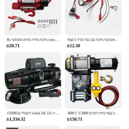
Wpl אוטומטי מתכת עם כבל בקרה 3ch עבור wpl c14 c24 c34 mn d90 mn99s jjrc ldp06 1/12 1/16 Rc rc ldp06 Rc rc
Rc מתכת פלדה מחווט אוטומטי winch עבור 1/10 rc צירית המכונית cx10 ii iii rbx10 d110 d90 trx4 trx6
₪20.71
₪12.30
רכב חילוץ עצמי מחוץ לכביש 2000 ק "ג 3000lbs 12v 24v מחוץ לכביש רכב winch winch winch עבור עגור 2000 ק" ג
13500Lbs חשמלי winch 24v 12v ג 'ינץ סינתטי חבל רכוב חשמלי מעל כביש הצלה עצמי שינוי גרירה
₪1,334.32
₪150.71