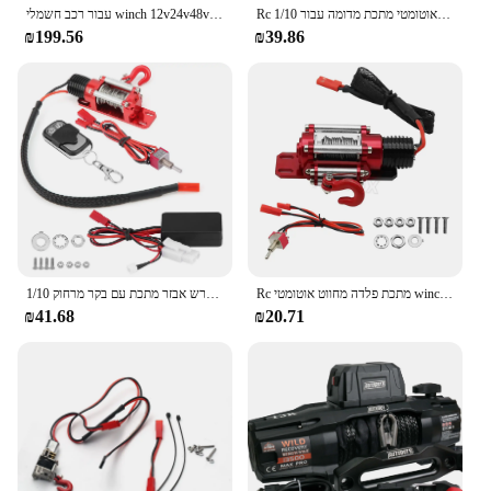
Rc אוטומטי כפול אוטומטי מתכת מדומה עבור 1/10 rc צירית סורק צירית המכונית צירית סורק צירית cx10 trx4 d110 טמיה ccc01 rgt86100v2
עבור רכב חשמלי winch 12v24v48v60v w48v60v w48v60v
₪199.56
₪39.86
Rc מתכת פלדה מחווט אוטומטי winch עבור 1/10 rc צירית המכונית cx10 ii iii rbx10 d110 d90 trx4 trx6
1/10 רכב דגם רכב זחלן מכונת קרש אבזר מתכת עם בקר מרחוק rc זחילה winch rc אביזר rc אביזר rc רכב winch
₪41.68
₪20.71