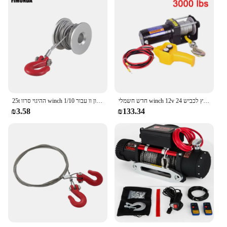
חדש חשמלי winch 12v רכב להניף חשמלי מחוץ לכביש 24v עזרה עצמית בית תיל קטן חבל תיל להניף
25t ההיגוי סרוו winch גלגל תוף חוט פלדה חוטי קרוון וו עבור 1/10 rc מכונת סריקה סורק מכונית trx4 scx10 writh d90 lcg כלי
₪3.58
₪133.34