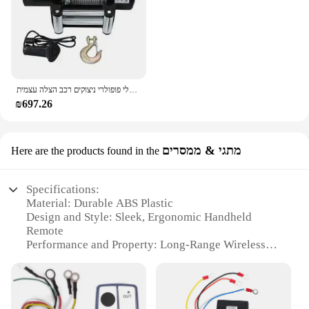
חשמלי פופולרי ניצוקים רכב הצלה עצמית winch 12v 24v 12000lbs winch כבד 1 טון 2ton 220v
₪697.26
מתגי & ממסרים
Here are the products found in the
Specifications:
Material: Durable ABS Plastic
Design and Style: Sleek, Ergonomic Handheld
Remote
Performance and Property: Long-Range Wireless
Connectivity
Parts and Accessories: Includes Receiver and
Transmitter
Usage and Purpose: Ideal for Winch Control in Off-