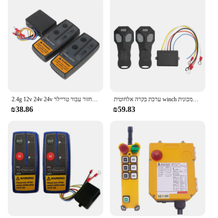
ערכת בקרה אלחוטית winch ערכת שלט רחוק איטום כפתור גומי בקר טנדר למכונית atv
2.4g 12v 24v 24v חשמל מתג בקר אוניברסלי שחזור מרחוק שחזור עבור טריילר atv קרוון atv קרוון 7w
₪38.86
₪59.83