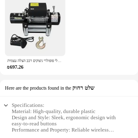
חשמלי פופולרי ניצוקים רכב הצלה עצמית winch 12v 24v 12000lbs winch כבד 1 טון 2ton 220v
₪697.26
שלט רחוק
Here are the products found in the
Specifications:
Material: High-quality, durable plastic
Design and Style: Sleek, ergonomic design with
easy-to-read buttons
Performance and Property: Reliable wireless
transmission up to 100 feet