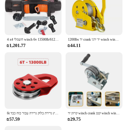
1200lbs יד crank יד ידני winch winch בית ידני winch המתיחה ניידת קטנה עם מנוף ידני בלם
4 x4 חשמלי winch 6v 13500lb/6125 ק "ג עם חבל סינתטי
₪1,201.77
₪44.11
קרוון יד winch crank קטן winch winch 500 ליברות (עם כבל פלדה 7 מ ') 500lb winch מיני winch 500lb
6t חריץ גרירת בלוק גרירה עבור כוח כבד winch שבירת כוח חוט סינתטי כבל פלדה עבור sheive אמין עבור טרקטור utv
₪57.59
₪29.75