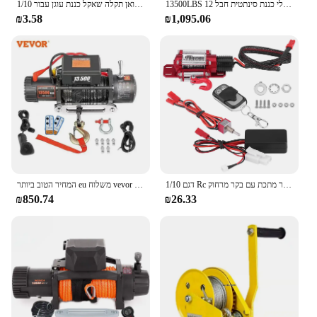
13500LBS חשמלי כננת סינתטית חבל 12V כננות 4X4 עם 2pcs שלט רחוק עבור משאיות RVs טרקטורונים UTV
מתכת התאוששות גרור שרשרות קרוואן תקלה שאקל כננת עוגן עבור 1/10 RC Crawler TRX4 TRX6 SCX10 Wraith קפרה Redcat MST CC01
₪3.58
₪1,095.06
1/10 דגם Rc מודל רכב זחילה אביזר מתכת עם בקר מרחוק
המחיר הטוב ביותר eu משלוח vevor 13500lbs חשמלי סינטי 12v חבל גרירה 27 מ '/92ft הרמה להרים 4x4 מכונית atv משאית
₪850.74
₪26.33