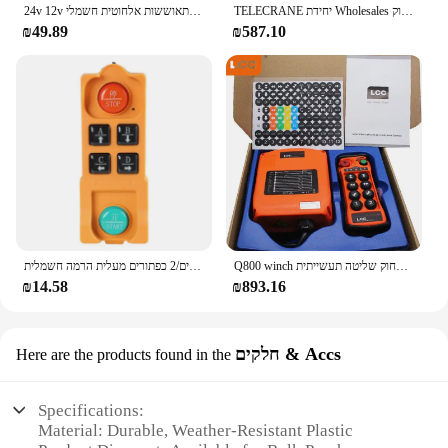
TELECRANE יחידת Wholesales חדש סוג תעשייתי כננת מנוף שלט רחוק F21-6D AC DC 18-65V 65-440V 2PCB למנוף קריין
24v 12v אוניברסלי התאוששות אלחוטית חשמלי winch שלט רחוק עבור מתג סירה ברכב
₪49.89
₪587.10
Q800 winch שליטה מרחוק מנוף אלחוטית מרחוק שליטה תעשייתית
מנופים אלחוטיים תעשייתיים שלט רחוק 4 כפתורים/2 כפתורים מעלית הרמה חשמלית Drop Shipping
₪14.58
₪893.16
חלקים & Accs
Here are the products found in the
Specifications:
Material: Durable, Weather-Resistant Plastic