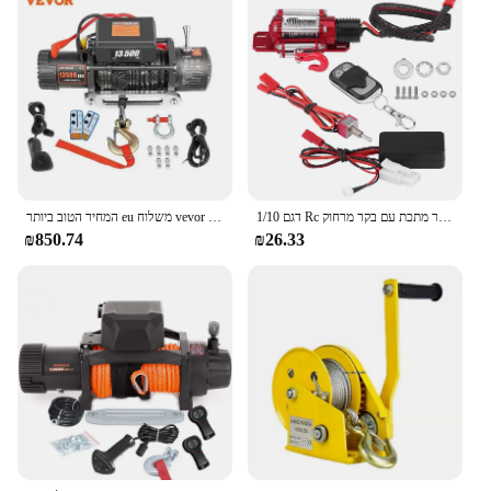
1/10 דגם Rc מודל רכב זחילה אביזר מתכת עם בקר מרחוק
המחיר הטוב ביותר eu משלוח vevor 13500lbs חשמלי סינטי 12v חבל גרירה 27 מ '/92ft הרמה להרים 4x4 מכונית atv משאית
₪850.74
₪26.33