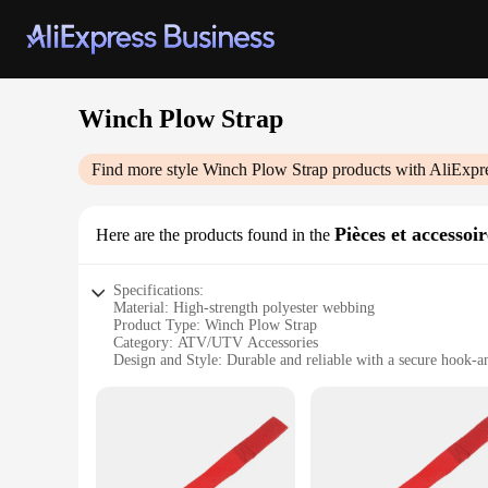
Winch Plow Strap
Find more style
Winch Plow Strap
products with AliExpr
Pièces et accesso
Here are the products found in the
Specifications:
Material: High-strength polyester webbing
Product Type: Winch Plow Strap
Category: ATV/UTV Accessories
Design and Style: Durable and reliable with a secure hook-a
Usage and Purpose: Ideal for securing snow plows to ATVs
Performance and Property: Designed to withstand extreme w
Parts and Accessories: Comes as a set for easy installation a
Features:
|Wholesale|Vendors|