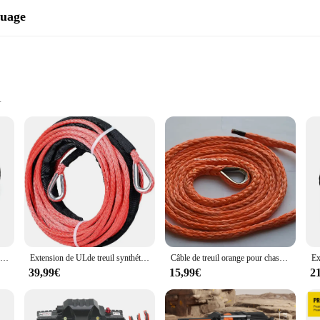
quage
emoval
itions
 to maintain their property during the winter season. Constructed from robust 
 hooks ensure a secure connection between your vehicle and the snow plow, pro
t it can withstand the wear and tear of repeated use, making it a reliable addi
bout convenience. The strap's design allows for quick and easy installation, mak
Sangles de transport maritime durables, 4m/6m, pour remorque, bateau, treuil, sangles de chargement à plat
Extension de ULde treuil synthétique, Rock Guard pour voiture de récupération tout-terrain 4tage, chasse-neige RL UTV, 6mm * 30m
Câble de treuil orange pour chasse-neige, ULde levage de charrue RL, ULtout-terrain, bonne qualité, 6mm x 3m
y of vehicles and snow plows, providing a versatile solution for both personal 
 the perfect tool to get the job done efficiently and effectively.
39,99€
15,99€
2
 Winch Plow Strap is engineered to meet the highest standards. The strap's pe
 your vehicle and the snow plow. The strap's design minimizes the risk of slip