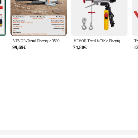
w Strap is engineered to withstand the rigors of winter landscaping. The stur
st snow with confidence. The quick-release buckle system facilitates easy inst
out adaptability. The adjustable nature of the strap allows for a custom fit, ens
2 V Moteur, Treuil Électrique avec Télécommande sans Fil, Capacité 1814 kg, Treuil Électrique 12V de Levage en Acier, Longeur 13m
VEVOR-Treuil Électrique 3500 Artériel RL/UTV Filaire pour Voiture, avec Corde Synthétique de 39 Pieds, en Aluminium, Étanche IP55, pour Bateau de Remorquage et Camion
VEVOR Treuil à Câble Électrique 250 kg Palan Électrique avec Télécommande Filaire 4 m Treuil-Palan 510 W 10 m/min Hauteur de Levage Câble Simple 12 m Moteur Cuivre Pur pour Garages Entrepôts Usines
arking lot, this strap is designed to meet your needs. Its user-friendly design 
99,69€
74,80€
1
 of winter conditions. Its robust construction is built to withstand the cold, 
at you. Whether you're plowing through deep snow or navigating icy roads, this 