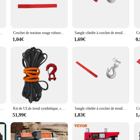
w Strap is engineered to withstand the rigors of winter conditions. This esse
strap's durable construction not only withstands the weight of snow but also res
es lourdes vers le bas, crochet de treuil RL, boucles souples, outil de nervure, rouge
Crochet de traction rouge robuste, 2 boucles de protection pour corde de remorquage, accessoire de camion ATV UTV-2 pouces 50mm de large
Sangle côtelée à crochet de treuil rouge + mousquetons à ressort lointain en acier inoxydable 304, clip de gréement
ser-friendly hook-and-loop fastening system. This feature allows for quick and 
ghtfully crafted to minimize the time spent on installation, allowing you to foc
1,04€
1,69€
0
o simplify your winter maintenance routine.
st winter conditions. Its robust construction and secure fastening system ensu
zed to resist freezing temperatures, ensuring that it remains flexible and reliab
panion for your ATV or UTV, providing peace of mind and performance you can t
 avec boucles de protection, ULde remorquage, crochet nervuré, accessoire de camion RL UTV, nouveau, rapDuty, 1, 3x
Kit de ULde treuil synthétique, crochet de treuil, sangle de nervure de sécurité, sauvetage de traction en plein air
Sangle côtelée à crochet de treuil rouge + mousquetons à ressort lointain en acier inoxydable 304, clip de gréement
51,99€
1,83€
1