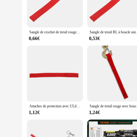
**Robust Construction and Versatile Use**
Crafted from high-strength polyester webbing, the Winch Plo
your vehicle, ensuring a stable and reliable attachment. The 
choice for all your winter needs.
**Ease of Installation and Use**
Sangle de crochet de treuil rouge en polyester, pièces universelles RL, boucle souple, sangles vers le bas, ULde remorquage extérieure de moto, 8cm, 3.15 pouces
Sangle de treuil RL à boucle unique, sangl
Installing the Winch Plow Strap is a breeze, thanks to its u
time. The strap's design is not only functional but also thou
0,66€
0,53€
plow operator or a weekend warrior, this strap is designed t
**Tailored for the Elements**
The Winch Plow Strap is engineered to perform in the harshe
encountering challenging terrain. The strap's design is optimi
the mountains or on the plains, this strap is the ideal com
Attaches de protection avec ULde remorquage, sangle de treuil en nylon, adaptée à la ULde câble de treuil, crochet RapDuty, rouge, pouce, 3 pièces
Sangle de treuil rouge
1,12€
1,24€