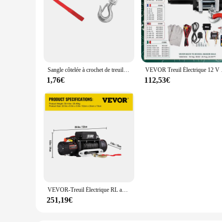
Sangle côtelée à crochet de treuil rouge + mousquetons à ressort lointain en acier inoxydable 304, clip de gréement
VEVOR Treuil Électrique 1
1,76€
112,53€
VEVOR-Treuil Électrique RL avec Corde Synthétique et Télécommande, pour Remorque de Voiture 4 Tages, 12V, 13500 Livres
251,19€