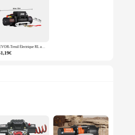
quipment, ensuring a safe and effective snow removal
VEVOR-Treuil Électrique RL avec Corde Synthétique et Télécommande, pour Remorque de Voiture 4 Tages, 12V, 13500 Livres
51,19€