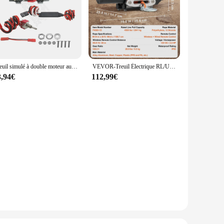
dy design ensures a secure connection between your snow
allation and removal, making it a convenient tool for both
uring that your plow remains stable and secure during
Treuil simulé à double moteur automatique en métal RC, pour voiture 1/10 RC inoler Axial SCX10 TRtage D110 Tamiya CC01 RGT86100V2
VEVOR-Treuil Électrique RL/UTV, Capacité de 4500 lb, 12V DC, avec Télécommande Filaire, Étanche pour UTV RL
means that you can quickly and efficiently secure your plow,
3,94€
112,99€
the snow, and the ice, ensuring that your plow remains
strap is your reliable companion, providing the peace of