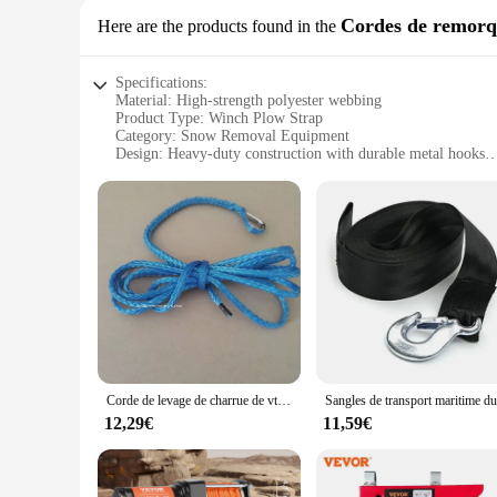
Cordes de remor
Here are the products found in the
Specifications:
Material: High-strength polyester webbing
Product Type: Winch Plow Strap
Category: Snow Removal Equipment
Design: Heavy-duty construction with durable metal hooks
Usage: Secures snow plows to vehicles for efficient snow r
Performance: Capable of withstanding extreme weather cond
Features:
|Vendors|
**Reliable and Durable Construction**
The Winch Plow Strap is a vital component for anyone looking
withstand the rigors of snow removal. The heavy-duty metal
conditions. The strap's durability is unmatched, ensuring tha
**Versatile and User-Friendly**
This Winch Plow Strap is not just about strength; it's also a
Corde de levage de charrue de vtt bleu 3/16*10 pieds, câble de treuil synthétique, corde de levage de charrue de neige synthétique
strap's adjustable length ensures a perfect fit for a variet
driveway or a professional snow removal service, this strap is
12,29€
11,59€
**Safety and Performance**
Safety is paramount when it comes to snow removal, and the
weather conditions and ensuring a secure connection between