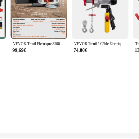
2 V Moteur, Treuil Électrique avec Télécommande sans Fil, Capacité 1814 kg, Treuil Électrique 12V de Levage en Acier, Longeur 13m
VEVOR-Treuil Électrique 3500 Artériel RL/UTV Filaire pour Voiture, avec Corde Synthétique de 39 Pieds, en Aluminium, Étanche IP55, pour Bateau de Remorquage et Camion
VEVOR Treuil à Câble Électrique 250 kg Palan Électrique avec Télécommande Filaire 4 m Treuil-Palan 510 W 10 m/min Hauteur de Levage Câble Simple 12 m Moteur Cuivre Pur pour Garages Entrepôts Usines
99,69€
74,80€
1