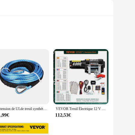
high-strength polyester webbing, this strap is designed to
viding peace of mind as you tackle the toughest snow
tion to your snow removal equipment.
ing it a breeze to attach your snow plow to your vehicle. The
Extension de ULde treuil synthétique pour voiture, garde-roche pour voiture de récupération tout-terrain, ULde remorquage pour chasse-neige, RL UTV, 50 pieds, 1/4 pouces, 15m x 6mm, 39 pouces
VEVOR Treuil Électrique 12 V Moteur, Treuil Électrique avec Télécommande sans Fil, Capacité 1814 kg, Treuil Électrique 12V de Levage en Acier, Longeur 13m
and commercial use. Whether you're a homeowner clearing your
1,99€
112,53€
rformance is unmatched, capable of withstanding extreme
page or breakage, allowing you to focus on clearing snow