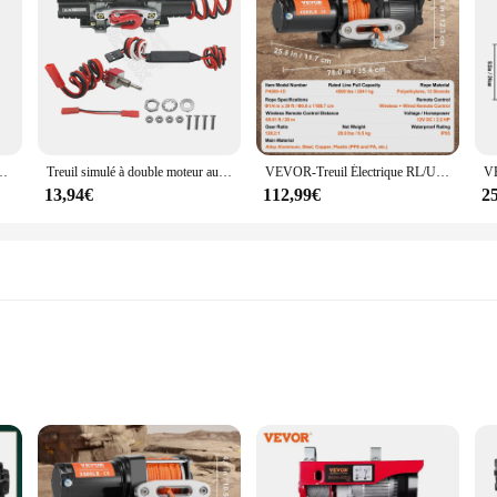
l looking to purchase, this strap is a valuable addition to your snow removal e
4 m Treuil-Palan 510 W 10 m/min Hauteur de Levage Câble Simple 12 m Moteur Cuivre Pur pour Garages Entrepôts Usines
Treuil simulé à double moteur automatique en métal RC, pour voiture 1/10 RC inoler Axial SCX10 TRtage D110 Tamiya CC01 RGT86100V2
VEVOR-Treuil Électrique RL/UTV, Capacité de 4500 lb, 12V DC, avec Télécommande Filaire, Étanche pour UTV RL
13,94€
112,99€
2
tions