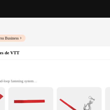
ess Business
ires de VTT
nd-loop fastening system
 and UTVs
eather conditions and heavy loads
nd use