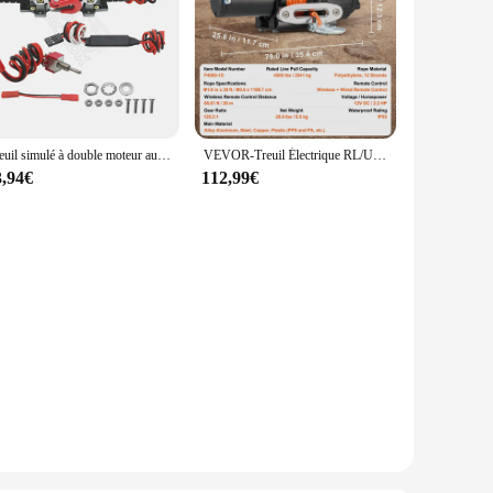
Treuil simulé à double moteur automatique en métal RC, pour voiture 1/10 RC inoler Axial SCX10 TRtage D110 Tamiya CC01 RGT86100V2
VEVOR-Treuil Électrique RL/UTV, Capacité de 4500 lb, 12V DC, avec Télécommande Filaire, Étanche pour UTV RL
3,94€
112,99€