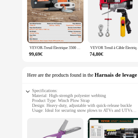
without worry. As a wholesale vendor, supplier, or individua
process.
VEVOR-Treuil Électrique 3500 Artériel RL/UTV Filaire pour Voiture, avec Corde Synthétique de 39 Pieds, en Aluminium, Étanche IP55, pour Bateau de Remorquage et Camion
VEVOR Treuil à Câble Électrique 250 kg Palan Électrique avec Télécommande Filaire 
99,69€
74,80€
Harnais de levage
Here are the products found in the
Specifications:
Material: High-strength polyester webbing
Product Type: Winch Plow Strap
Design: Heavy-duty, adjustable with quick-release buckle
Usage: Ideal for securing snow plows to ATVs and UTVs
Performance: Durable and reliable in extreme weather condi
Quantity: Available in sets of 2 or 4
Features:
|Wholesale|Vendors|