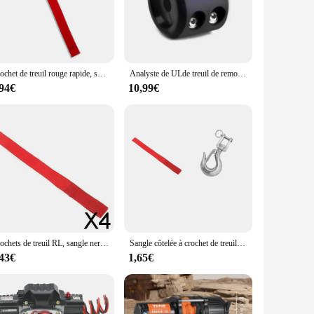
ntial ATV/UTV accessory is designed to secure snow plows to
ists wear and tear from the elements, making it a reliable
Crochet de treuil rouge rapide, sangle de nervure, boucles de protection, ULde remorquage, accessoire de camion RL UTV, 1/3 pièces
Analyste de ULde treuil de remorquage de voiture, ULde treuil synthétique, sangle de nervure de sécurité pour véhicule tout-terrain, RL UTV, 1/4 en effet x 50 pieds
easy attachment, ensuring you can get back on the road in no
us on the task at hand. Whether you're a professional snow
,94€
10,99€
re that your snow plow remains firmly in place, even when
le in the coldest climates. Whether you're clearing snow in
rust.
Crochets de treuil RL, sangle nervurée, treuil droit vers le bas, sangles de remorque rapDuty, ULrouge, outil nervuré, pièces de treuil RL, 4 pièces
Sangle côtelée à crochet de treuil rouge + mousquetons à ressort lointain en acier inoxydable 304, clip de gréement
,43€
1,65€