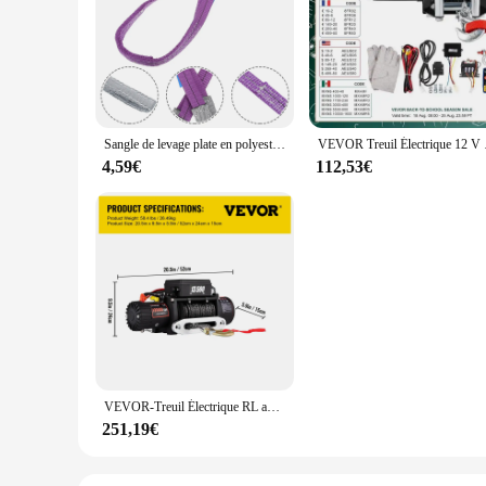
**Robust Construction and Versatility**
Crafted from high-strength polyester webbing, the Winch Plo
plow and your ATV or UTV, allowing you to tackle the toughe
professional landscapers and DIY enthusiasts.
**Adaptable and User-Friendly**
The Winch Plow Strap is not just about strength; it's also ab
Sangle de levage plate en polyester pour grue, sangle de treuil à double ourlet
VEVOR Treuil Électrique 1
operation. Whether you're plowing a driveway or clearing a p
without the hassle of complex setups.
4,59€
112,53€
**Reliable Performance in Extreme Conditions**
The Winch Plow Strap is engineered to perform in the harshest
attached to your vehicle no matter what the weather throws 
mind that comes with knowing your equipment is secure.
VEVOR-Treuil Électrique RL avec Corde Synthétique et Télécommande, pour Remorque de Voiture 4 Tages, 12V, 13500 Livres
251,19€