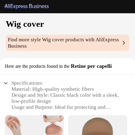
Wig cover
Find more style
Wig cover
products with AliExpress
Business
Retine per capelli
Here are the products found in the
Specifications:
Material: High-quality synthetic fibers
Design and Style: Classic black color with a sleek,
low-profile design
Usage and Purpose: Ideal for protecting and
maintaining wigs during storage or transportation
Performance and Property: Durable and lightweight,
ensuring longevity and ease of use
Shape or Size or Weight or Quantity: Available in a