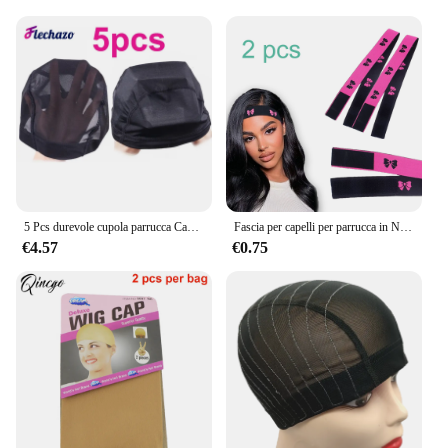
5 Pcs durevole cupola parrucca Cap traspirante Mesh parrucca Cap per fare parrucche nero tessitura Cap reti elastiche per capelli parrucca Caps per le donne S M L
Fascia per capelli per parrucca in Nylon fisso ed elastico parrucca anteriore in pizzo tappi per calze per parrucche rete elastica HD parrucca Cap retina per capelli rete per capelli
€4.57
€0.75