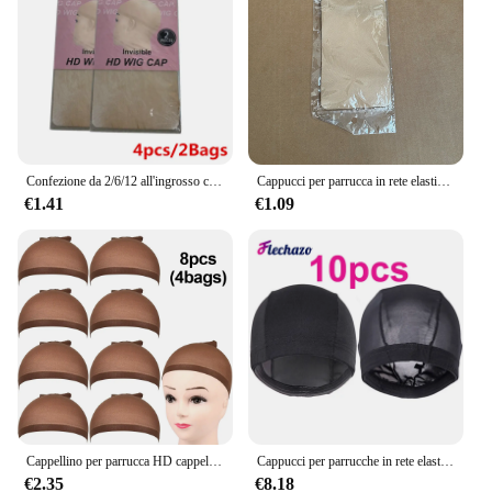
Confezione da 2/6/12 all'ingrosso cappuccio per parrucca HD invisibile Ultra sottile per parrucche anteriori in pizzo-tappo per calza in Nylon trasparente sfuso per le donne
Cappucci per parrucca in rete elastica 2 10 12 20 pezzi/pacco Cappucci per parrucca Colo marrone chiaro Retine per capelli Retine per capelli intrecciate per cosplay, Uso quotidiano
€1.41
€1.09
Cappellino per parrucca HD cappellini per capelli elastici trasparenti tappi per calze in Nylon invisibili sottili proteggi i tuoi capelli traspiranti 8 pezzi (4 borse)
Cappucci per parrucche in rete elastica per fare parrucche cappuccio per parrucca a cupola in Spandex cappuccio per parrucca nero con piccole teste grandi 21 23 25 pollici tappi per tessuto da donna 10 pz/lotto
€2.35
€8.18