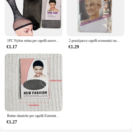
1PC Nylon retina per capelli nuove reti elastiche elastiche per capelli moda maglia tessitura parrucca Caps per le donne che fanno strumenti per parrucche
2 pezzi/pacco capelli economici nuovo berretto per calze per parrucche rete per parrucche berretto calvo calza in nylon berretto per parrucca elastico
€1.17
€1.29
Retine elastiche per capelli Estremità aperte Cappucci per parrucca in rete a rete per acconciature
€1.27