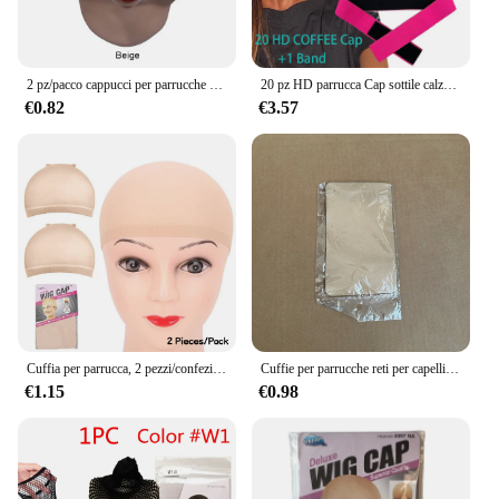
2 pz/pacco cappucci per parrucche reti per capelli reti per capelli reti per parrucche cuffie in rete elasticizzata tappi per calze per fare parrucche formato libero
20 pz HD parrucca Cap sottile calza Cap per parrucca anteriore del merletto parrucca trasparente Cap 1 PC parrucca fascia pizzo fusione fascia elastica berretto calvo per parrucche
€0.82
€3.57
Cuffia per parrucca, 2 pezzi/confezione Cuffia per calze per parrucche, Cuffia per parrucca marrone chiaro per donna, Cuffia per parrucca in nylon elastico
Cuffie per parrucche reti per capelli reti per capelli intrecciate 2 10 12 20 pz/pacco calze per parrucca Caps in rete elasticizzata tappi per calze per fare parrucche formato libero
€1.15
€0.98