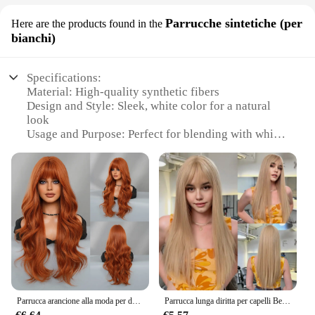
Parrucche sintetiche (per
Here are the products found in the
bianchi)
Specifications:
Material: High-quality synthetic fibers
Design and Style: Sleek, white color for a natural
look
Usage and Purpose: Perfect for blending with white
hair
Typical Adaptive Scenario: Ideal for daily wear,
events, or performances
Shape or Size or Weight or Quantity: One size fits
most, lightweight for comfort
Performance and Property: Durable and easy to
maintain
Features:
|Wholesale|
Parrucca arancione alla moda per donna con frangia riccia lunga e grandi onde parrucca sintetica in fibra chimica copertura completa della testa
Parrucca lunga diritta per capelli Beige parrucca sintetica con frangia soffice per capelli naturali per le donne copertura completa resistente al calore per Cosplay quotidiano
**Unmatched Comfort and Versatility**