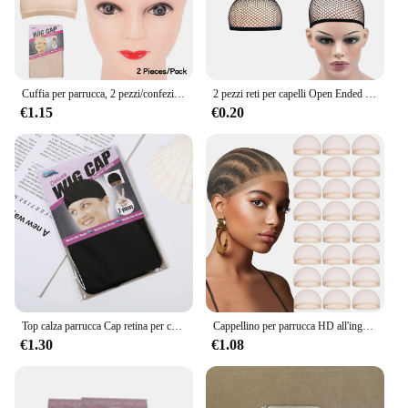
Cuffia per parrucca, 2 pezzi/confezione Cuffia per calze per parrucche, Cuffia per parrucca marrone chiaro per donna, Cuffia per parrucca in nylon elastico
2 pezzi reti per capelli Open Ended parrucca Cap Mesh calze Caps tessitura parrucca retina per capelli per le donne
€1.15
€0.20
Top calza parrucca Cap retina per capelli per tessere 2 pezzi parrucca per capelli reti nero marrone Stretch Mesh parrucca Cap per fare parrucche formato libero
Cappellino per parrucca HD all'ingrosso per donna cappellini elastici ultrasottili invisibili per parrucche anteriori in pizzo cappuccio per parrucca trasparente cappuccio in Nylon sottile
€1.30
€1.08