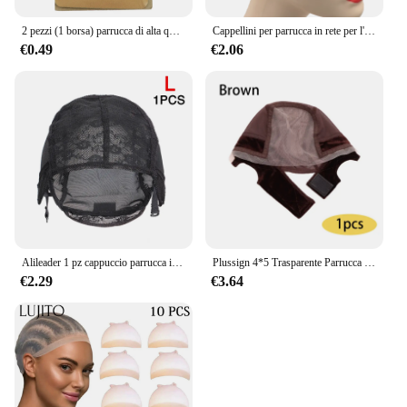
2 pezzi (1 borsa) parrucca di alta qualità cappuccio per capelli rete moda reti per capelli estensibili parrucca a rete in Nylon rete per fare parrucche formato libero
Cappellini per parrucca in rete per l'allenamento della macchina da cucire 4x4 tappi per parrucca con chiusura in pizzo cappucci per parrucca con cupola in Spandex per fare parrucche
€0.49
€2.06
Alileader 1 pz cappuccio parrucca in pizzo per fare parrucche con cinturini regolabili cappuccio agitante fascia elastica per parrucche doppie reti estensibili in pizzo
Plussign 4*5 Trasparente Parrucca Del Merletto Svizzero Grip Cap Antiscivolo U Parte Ventilazione Protezione Della Parrucca Per Fare Parrucche Nuova Parrucca Che Fanno Cap 1/3 Pz
€2.29
€3.64