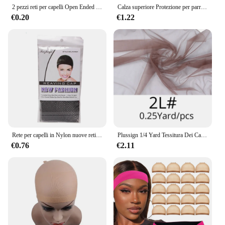
2 pezzi reti per capelli Open Ended parrucca Cap Mesh calze Caps tessitura parrucca retina per capelli per le donne
Calza superiore Protezione per parrucca Retina per capelli per tessuto 2 pezzi Retine per parrucca per capelli Cuffia per parrucca in rete elasticizzata marrone nero per realizzare parrucche Formato libero
€0.20
€1.22
Rete per capelli in Nylon nuove retine elastiche elastiche per capelli moda maglia tessitura parrucca Caps per le donne che fanno parrucca
Plussign 1/4 Yard Tessitura Dei Capelli Rete Top Merletto Svizzero Materiale Seminterrato Fondotinta Parrucchino Chiusura Frontale Rete Per Fare Parrucche
€0.76
€2.11