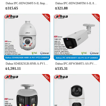
Dahua IPC-HDW2849TM-S-IL 8mp poe ir30m & 24 שעות צבע מלא חכם אור כפול מובנה מיקרופון ip67 smd
Dahua IPC-HDW2849T-S-IL 8mp poe ir30m & 24 שעות צבע מלא חכם אור כפול מובנה מיקרופון ip67 smd בתוספת מצלמת IP קוסמים
₪315.65
₪321.88
Dahua IPC-HFW3849T1-AS-PV-S5 8mp מובנה סילק & צבע מלא חכם כפול הארה פעיל ניקוי מצלמה קוסמית
Dahua SD4E825GB-HNR-A-PV1 8mp 25x כוכב אור זום אופטי 100 מ '& צבע מלא 50 מ' מעקב אוטומטי smd4.0 toc cuz מצלמת ptz
₪1,591.11
₪535.31