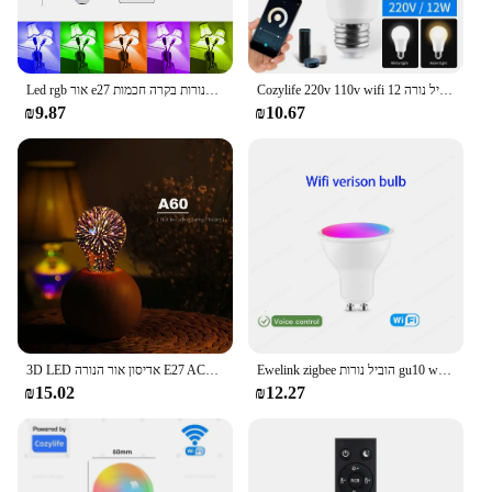
Cozylife 220v 110v wifi חכם הוביל נורה 12w 15w 20w e27 קר & חם מקורה alexa Google הביתה יחד יישום תזמון דימינג
Led rgb אור e27 מנורות בקרה חכמות dmable 5w 12w 15w rgbw הוביל שינוי נורה צבעוני הוביל עיצוב הבית
₪9.87
₪10.67
Ewelink zigbee הוביל נורות gu10 wifi חכם הוביל מנורה cw ww הוביל נורה עובד עם אלקסה גוגל יאנדקס
3D LED אדיסון אור הנורה E27 AC85-265V צבעוני בציר זיקוקין קישוט הנורה ST64 G80 G95 A60 חג המולד אמפולה LED מנורה
₪15.02
₪12.27