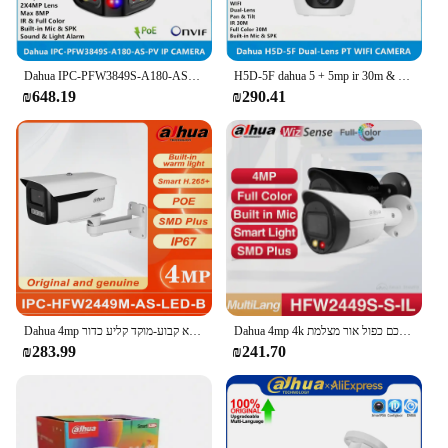
H5D-5F dahua 5 + 5mp ir 30m & צבע מלא 30m כפול-עדשה & tilt מובנה מיקרופון & להטות זיהוי אנושי Wi-Fi פנימי מצלמת אינטרנט אלחוטי
Dahua IPC-PFW3849S-A180-AS-PV 2x 4mp x 8mp poe eptz mic & spk צבע מלא ip67 toc wizsense ai IP מצלמה
₪648.19
₪290.41
Dahua 4mp 4k חכם כפול אור מצלמת IP מיני כדור ccctv חיצוני מעקב צבע מלא מובנה מיקרופון IPC-HFW2449S-S-IL
Dahua 4mp צבע מלא קבוע-מוקד קליע כדור IPC-HFW2449M-AS-LED-B מצלמה רשת
₪283.99
₪241.70