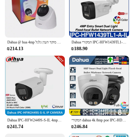
Dahua המקורי IPC-HFW1439TL1-A-IL 4mp כרטיס חכם כפול אור קבוע כדור רשת מצלמה צבע מלא אדם לזהות poe ip67 cctv
Dahua @ hua 4mp מלא צבע קבוע מוקד העין גלגל DH-IPC-HDW2449T-S-LED
₪214.13
₪188.90
המקורי dahua 4k 8mp poe IPC-HDW2849T-S-IL מצלמת מעקב IP מובנית רשת חריץ מיקרופון כיפה ir 30m כפול אור
Dahua IPC-HFW2449S-S-IL 4mp מלא צבע & ir30m חכם כפול אור חכם מיקרופון smd בתוספת IP 67 קוסמי
₪241.74
₪246.84