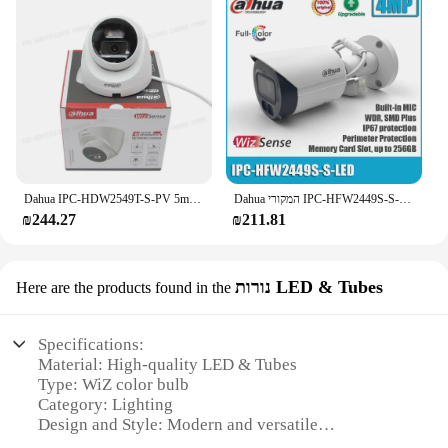
Dahua המקורי IPC-HFW2449S-S-LED 4mp poe ip67 צבע מלא מובנה מיקרופון smd בתוספת מצלמת רשת קוסמי כדור
Dahua IPC-HDW2549T-S-PV 5mp צבע מלא חכם כפול אור פעיל ניקוי רשת Poke מצלמת IP 2-דרך אודיו sd
₪244.27
₪211.81
נורות LED & Tubes
Here are the products found in the
Specifications:
Material: High-quality LED & Tubes
Type: WiZ color bulb
Category: Lighting
Design and Style: Modern and versatile
Usage and Purpose: Home and commercial lighting