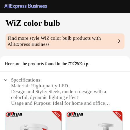
WiZ color bulb
Find more style
WiZ color bulb
products with
AliExpress Business
מצלמת ip
Here are the products found in the
Specifications:
Material: High-quality LED
Design and Style: Sleek, modern design with a
colorful, dynamic lighting effect
Usage and Purpose: Ideal for home and office
lighting, creating a vibrant atmosphere
Performance and Property: Energy-efficient, long-
lasting light source
Shape or Size or Weight or Quantity: Standard bulb