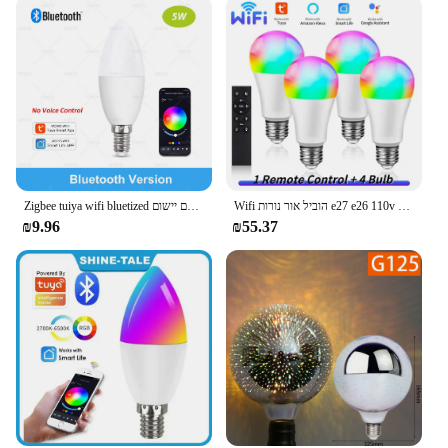
Wifi הוביל אור נורות e27 e26 110v 220 tuya חיים חכם alexa Google עוזר Rgb מנורת אמפולות 10w rf 2.4g שליטה קבוצה מרחוק
Zigbee tuiya wifi bluetized הנורה חכם יישום dmable gu10 e27 e14 rgb cw נורות תאורה חכמה לעבוד עם alexa Google
₪9.96
₪55.37