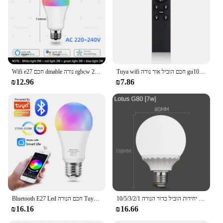
Tuya wifi חכם הוביל אור נורה gu10 הוביל זרקור עם rf 2.4g שליטה מרחוק 220v 5w 7w 9w עובד עם alexa geogle בית
Wifi e27 חכם dmable נורה rgbcw צבעוני 220v הוביל יישום אור להתאים תמיכה dimmable alexa Google שליטה קול הביתה
₪12.96
₪7.86
10/5/3/2/1 יחידות הוביל כדור הנורה g80/g95 שקוף באופן מלא הנורה לבן e27 g80 עגול אור הוביל אורות אור הוביל אורות
Bluetooth E27 Led חכם הנורה Tuya חכם RGB מנורת אמפולה Led אורות הנורה 15W 220V 110V ניתן לעמעום בית טיימר פונקצית צבע הנורה
₪16.16
₪16.66