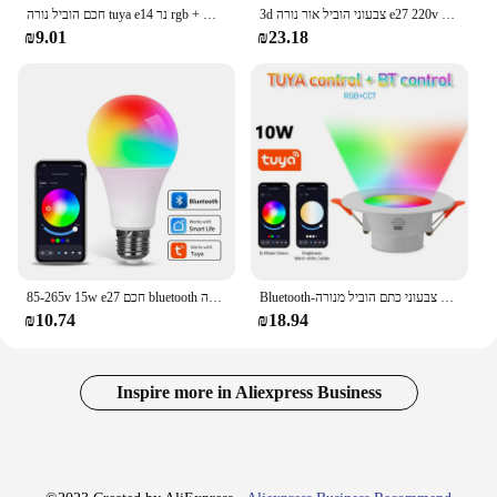
3d צבעוני הוביל אור נורה e27 220v vintage dison כוכב עץ חג המולד אור קישוט תאורה מקורה
חכם הוביל נורה tuya e14 נר rgb + w יישום שליטה bluetooth cellabra 220v v v dmmable חיים חכם dimmable מנורת בית נברשת
₪9.01
₪23.18
Bluetooth-תואם במורד אור צבעוני כתם הוביל מנורה reped עגול אור חכם הביתה blaire rgb dmmable במורד אור 110v 220v
85-265v 15w e27 חכם bluetooth הנורה tuya חכם יישום החיים Rgbcw צבעוני תזמון מוסיקה עקיפה סינכרון
₪10.74
₪18.94
Inspire more in Aliexpress Business