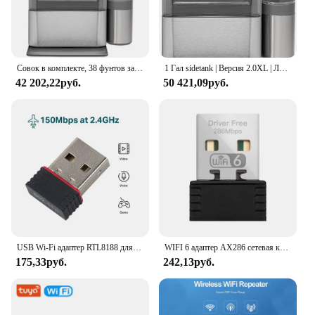
Совок в комплекте, 38 фунтов за 24 часа, машина для производства льда с Wi-Fi и интеллектуальным подключением, нержавеющая сталь
1 Гал sidetank | Версия 2.0XL | Льдогенератор с Wi-Fi подключением | Нержавеющая сталь
42 202,22руб.
50 421,09руб.
USB Wi-Fi адаптер RTL8188 для Raspberry Pi, 150 Мбит/с
WIFI 6 адаптер AX286 сетевая карта мини-USB ключ 2,4 ГГц 802.11AX прием сигнала для ПК ноутбук Windows 7 10 11 драйвер бесплатно
175,33руб.
242,13руб.