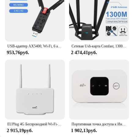
USB-адаптер AX5400, Wi-Fi, 6 антенн, 2,4 ГГц/6 ГГц
Сетевая Usb-карта Comfast, 1300 Мбит/с, 2,4/5 ГГц, 4 антенны 6 дБи
953,76руб.
2 474,41руб.
EUPlug 4G Беспроводной Wi-Fi-маршрутизатор 300 Мбит/с 4G LTE CPE Маршрутизатор Модем RJ45 LAN WAN Внешняя антенна Беспроводная точка доступа со слотом для SIM-карты
Портативная точка доступа к Интернету 150 Мбит/с высокоскоростная SIM-карта 4G Сильный охват SIM-карта маршрутизатор для Дома Офиса путешествий
2 915,19руб.
1 902,13руб.