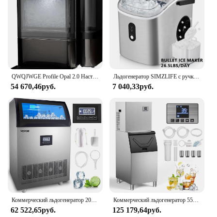
QWQJWGE Profile Opal 2.0 Настольный льдогенератор для самородок с боковым резервуаром Льдогенератор с подключением к Wi-Fi Умный дом Кухня Эссен
Льдогенератор SIMZLIFE с ручкой, 26 фунтов/24 ч, 9 кубиков за 6 минут, автоматическая очистка, портативный льдогенератор, серебристый цвет
54 670,46руб.
7 040,33руб.
Коммерческий льдогенератор 200 фунтов/24 часа, льдогенератор из нержавеющей стали мощностью 710 Вт емкостью хранения 55 фунтов, готовые 90 кубиков льда
Коммерческий льдогенератор 550 фунтов/24 ч, льдогенератор из нержавеющей стали, емкость хранения льда 360 фунтов, отдельно стоящий промышленный льдогенератор
62 522,65руб.
125 179,64руб.