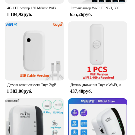
4G LTE роутер 150 Мбит/с WiFi ретранслятор усилитель сигнала сетевой расширитель Мобильная точка доступа карманный беспроводной Mifi модем слот для SIM-карты
Ретранслятор Wi-Fi FENVI, 300 Мбит/с, 802.11N
1 104,92руб.
655,26руб.
Датчик освещенности Tuya ZigBee/WiFi, интеллектуальный датчик освещенности дома, детектор яркости, автоматизация, работа с умной связью жизни
Датчик движения Tuya с Wi-Fi, инфракрасный сенсор для умного дома, с дистанционным управлением через приложение, для умного дома, работы с Alexa
1 383,06руб.
437,48руб.