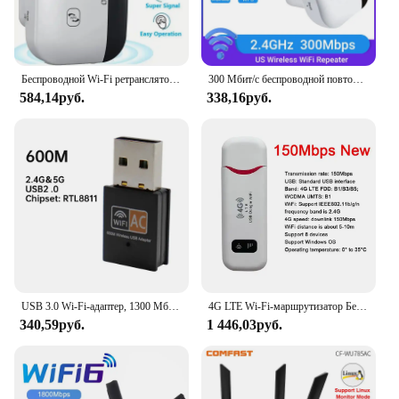
Беспроводной Wi-Fi ретранслятор, 2,4 Мбит/с, 802.11N
300 Мбит/с беспроводной повторитель Wi-Fi удаленный Wi-Fi удлинитель Wi-Fi усилитель 802.11N усилитель ретранслятора усилитель Wi-Fi Reapeter
584,14руб.
338,16руб.
USB 3.0 Wi-Fi-адаптер, 1300 Мбит/с, 3,0/5 ГГц
4G LTE Wi-Fi-маршрутизатор Беспроводной маршрутизатор 300 Мбит/с 3 RJ45 со слотом для SIM-карты Широкий охват Внутренняя антенна для использования в помещении и на открытом воздухе
340,59руб.
1 446,03руб.