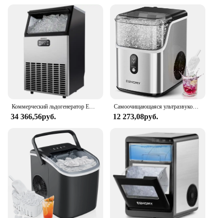
Коммерческий льдогенератор EUHOMY, льдогенератор под столешницей из нержавеющей стали 100 фунтов/24 часа с емкостью для хранения льда 33 фунта
Самоочищающаяся ультразвуковая машина для производства камней, 35 фунтов/24 ч
34 366,56руб.
12 273,08руб.