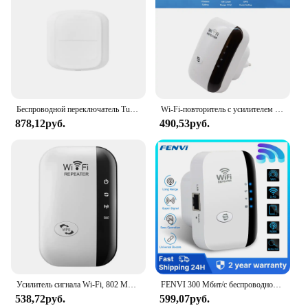
Беспроводной переключатель Tuya Wi-Fi ZigBee, кнопочный контроллер для умного дома, автоматизация, 2 клавиши, гаджеты для умного дома
Wi-Fi-повторитель с усилителем сигнала, 300 Мбит/с
878,12руб.
490,53руб.
Усилитель сигнала Wi-Fi, 802 Мбит/с, N
FENVI 300 Мбит/с беспроводной повторитель Wi-Fi удаленный удлинитель Wi-Fi усилитель 802.11N усилитель Wi-Fi Reapeter
538,72руб.
599,07руб.