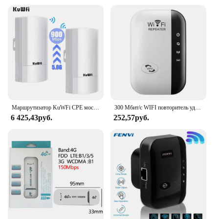
Маршрутизатор KuWFi CPE мост, 5,8 ГГц, 900 Мбит/с, водонепроницаемый
300 Мбит/с WIFI повторитель удаленный Wi-Fi усилитель 802.11N WiFi усилитель сигнала сетевой усилитель для дома/офиса беспроводной повторитель
6 425,43руб.
252,57руб.