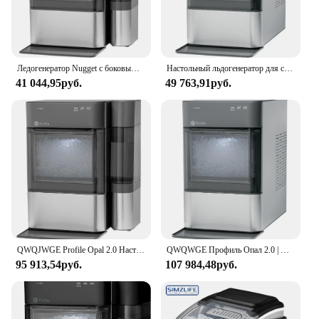
Ледогенератор Nugget с боковым резервуаром, льдогенератор с Wi-Fi подключением, кухонные принадлежности для умного дома
Настольный льдогенератор для самородок, совок в комплекте, 38 фунтов за 24 часа, пеллетовый льдогенератор с Wi-Fi и интеллектуальным подключением, нержавеющая сталь
41 044,95руб.
49 763,91руб.
QWQJWGE Profile Opal 2.0 Настольный льдогенератор для самородок с боковым резервуаром Льдогенератор с подключением к Wi-Fi Умный дом Кухня Эссен
QWQWGE Профиль Опал 2.0 | Настольный льдогенератор для самородок | Льдогенератор с подключением к Wi-Fi | Основы для умной домашней кухни
95 913,54руб.
107 984,48руб.