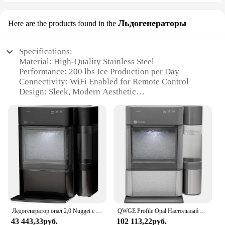
Льдогенераторы
Here are the products found in the
Specifications:
Material: High-Quality Stainless Steel
Performance: 200 lbs Ice Production per Day
Connectivity: WiFi Enabled for Remote Control
Design: Sleek, Modern Aesthetic
Capacity: Large 250 lbs Ice Storage Bin
Efficiency: Energy Star Certified
Features:
|Vendors|
**Unmatched Convenience and Efficiency**
The WiFi Ice Machine is a revolutionary addition to
any commercial kitchen or office setting. Designed
for high-volume ice production, this machine can
churn out 200 lbs of ice daily, ensuring a steady
Ледогенератор опал 2,0 Nugget с боковым резервуаром, льдогенератор с Wi-Fi подключением, товары для кухни Smart Home
QWGE Profile Opal Настольный льдогенератор для самородок с 1-галонным боковым наконечником 2.0XL Льдогенератор с подключением к Wi-Fi | Нержавеющая сталь
supply for your guests or employees. The energy-
43 443,33руб.
102 113,22руб.
efficient design is not only cost-effective but also