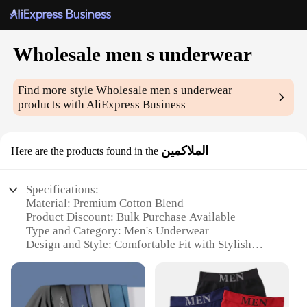
Wholesale men s underwear
Find more style
Wholesale men s underwear
products with AliExpress Business
الملاكمين
Here are the products found in the
Specifications:
Material: Premium Cotton Blend
Product Discount: Bulk Purchase Available
Type and Category: Men's Underwear
Design and Style: Comfortable Fit with Stylish
Designs
Usage and Purpose: Daily Wear for Comfort and
Support
Performance and Property: Breathable Fabric for