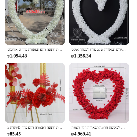
ורד לבן אדום סידור פרחים בצורת לב רקע חתונה מסגרת תפאורה אירוע תפאורה שלב פרח לעמוד לטקס a8745
מסגרת מעוצבת בצורת לב עם פרח אדום שורת חתונה רקע תפאורה פרחים אדומים
₪1,094.48
₪1,356.34
יוקרתי ורוד פרחים בד סידור בד בסיס מסגרת בצורת לב קשת חתונה תפאורה חלון תצוגה props a8869
יוקרה 5D אדום פרחוני הסדר עם לב בצורת מסגרת חתונה תפאורה רקע פרח Stand מסיבת קשת אבזר שלב פרחים מדף
₪85.45
₪4,969.41