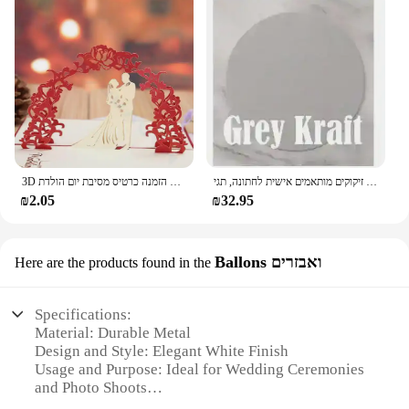
תגי זיקוקים מותאמים אישית לחתונה, תגי sparklers לחתונה, תוויות זיקוקים בהתאמה אישית
3D אדום עלה קשת רומנטי האהבה יום הזמנות נייר הזמנה כרטיס מסיבת יום הולדת pop up כרטיס חתונה כרטיס ברכה
₪2.05
₪32.95
Ballons ואבזרים
Here are the products found in the
Specifications:
Material: Durable Metal
Design and Style: Elegant White Finish
Usage and Purpose: Ideal for Wedding Ceremonies
and Photo Shoots
Shape and Size: Adjustable Height and Width