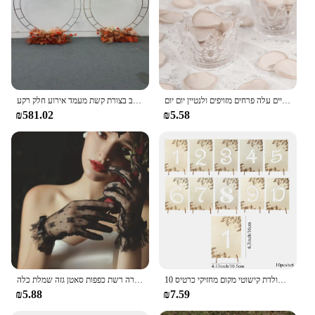
חתיכות 50/100 4 ס "מ עלי כותרת מלאכותיים עלה פרחים מזויפים ולנטיין יום יום gif חדר הבית קישוט חתונה קישוט סצנה מלאכה diy
זהב כסף מתכת קשת חתונה לב בצורת קשת מעמד אירוע חלק רקע
₪581.02
₪5.58
10 יח 'שלטי עץ כרטיס 1-10 מושבי שולחן מספרים סימן לאירוע חתונה יום הולדת קישוטי מקום מחזיקי כרטיס
כפפות כלה נושם קדוש כפפות תחרה רשת כפפות סאטן גזה שמלת כלה
₪5.88
₪7.59