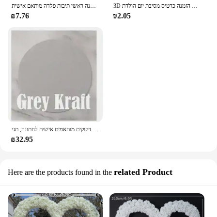
3D אדום עלה קשת רומנטי האהבה יום הזמנות נייר הזמנה כרטיס מסיבת יום הולדת pop up כרטיס חתונה כרטיס ברכה
שם אופנה ראשי תיבות פלדה מותאם אישית broofches פלדה ראשי אותיות סמלים בגדים groom צווארון דש סיכות תכשיטים חתונה מתנות הגבר הכי טוב
₪7.76
₪2.05
תגי זיקוקים מותאמים אישית לחתונה, תגי sparklers לחתונה, תוויות זיקוקים בהתאמה אישית
₪32.95
related Product
Here are the products found in the