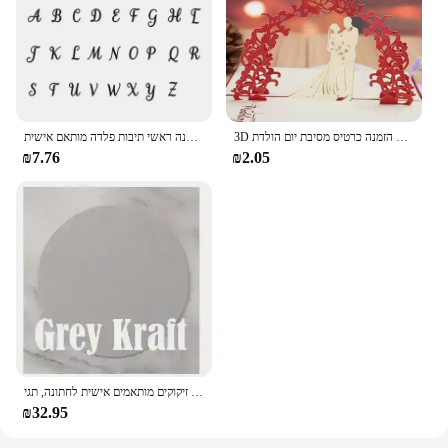
3D אדום עלה קשת רומנטי האהבה יום הזמנות נייר הזמנה כרטיס מסיבת יום הולדת pop up כרטיס חתונה כרטיס ברכה
שם אופנה ראשי תיבות פלדה מותאם אישית broofches פלדה ראשי אותיות סמלים בגדים groom צווארון דש סיכות תכשיטים חתונה מתנות הגבר הכי טוב
₪7.76
₪2.05
תגי זיקוקים מותאמים אישית לחתונה, תגי sparklers לחתונה, תוויות זיקוקים בהתאמה אישית
₪32.95