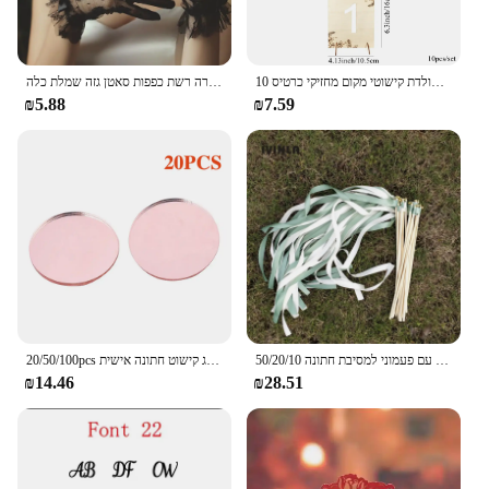
10 יח 'שלטי עץ כרטיס 1-10 מושבי שולחן מספרים סימן לאירוע חתונה יום הולדת קישוטי מקום מחזיקי כרטיס
כפפות כלה נושם קדוש כפפות תחרה רשת כפפות סאטן גזה שמלת כלה
₪5.88
₪7.59
50/20/10 יח'\חבילה לבן וירוק חתונה סרט שרביטים מקל עם פעמוני למסיבת חתונה
20/50/100pcs אישית חרוט תגיות חינה אישית טבילה תינוק מותאם אישית שם תג קישוט חתונה אישית
₪14.46
₪28.51