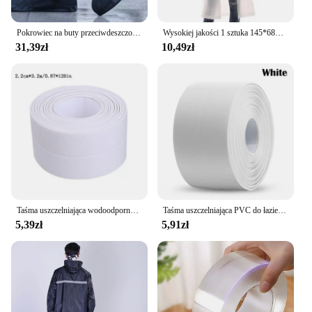
Pokrowiec na buty przeciwdeszczowe Czarny Wodoodporny z odblaskowym przezroczystym butem Wielokrotnego użytku Motocyklowe pokrowce na buty przeciwdeszczowe na buty rowerowe
Wysokiej jakości 1 sztuka 145*68CM EVA unisex płaszcz przeciwdeszczowy zagęszczony płaszcz przeciwdeszczowy kobiety wodoodporny mężczyzna czarny Camping wodoodporny kombinezon przeciwdeszczowy
31,39zł
10,49zł
Taśma uszczelniająca wodoodporny PVC 1m/3.2m do umywalka do łazienki, prysznica, wanny i toalety-samodzielna naklejka na ścianę
Taśma uszczelniająca PVC do łazienki Łazienka Toaleta Kuchnia Taśma uszczelniająca Samoprzylepna wodoodporna naklejka ścienna Taśmy odporne na pleśń 1 rolka
5,39zł
5,91zł