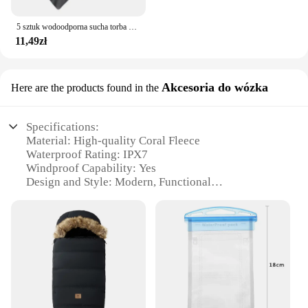
5 sztuk wodoodporna sucha torba na kemping dryfowanie piesze wycieczki pływanie rafting kajakarstwo rzeka torby trekkingowe worek do przechowywania na zewnątrz
11,49zł
Akcesoria do wózka
Here are the products found in the
Specifications:
Material: High-quality Coral Fleece
Waterproof Rating: IPX7
Windproof Capability: Yes
Design and Style: Modern, Functional
Usage and Purpose: Versatile, suitable for various
outdoor activities
Shape and Size: Designed to fit a wide range of
wheelchairs
Features:
**Optimal Comfort and Protection**
Experience the ultimate blend of comfort and
protection with our Waterproof Windproof Coral