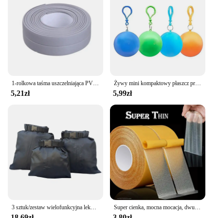
1-rolkowa taśma uszczelniająca PVC do łazienki, kuchni Taśma uszczelniająca Samoprzylepne wodoodporne naklejki ścienne Taśmy uszczelniające odporne na pleśń
Żywy mini kompaktowy płaszcz przeciwdeszczowy wzmocniony w kształcie kuli jednorazowy wodoodporny awaryjne poncza przeciwdeszczowe dla dorosłych peleryna brelok cena hurtowa
5,21zł
5,99zł
3 sztuk/zestaw wielofunkcyjna lekka pływający worek sucha torba wodoodporna torba 30D nylonowa wodoodporne torby 1.5L 2.5L 3.5L
Super cienka, mocna mocacja, dwustronna taśma klejąca, wytrzymała, przezroczysta siatka, wodoodporna, bezśladowa, mocna taśma do dywanów
18,69zł
3,80zł