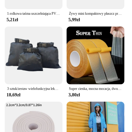
1-rolkowa taśma uszczelniająca PVC do łazienki, kuchni Taśma uszczelniająca Samoprzylepne wodoodporne naklejki ścienne Taśmy uszczelniające odporne na pleśń
Żywy mini kompaktowy płaszcz przeciwdeszczowy wzmocniony w kształcie kuli jednorazowy wodoodporny awaryjne poncza przeciwdeszczowe dla dorosłych peleryna brelok cena hurtowa
5,21zł
5,99zł
3 sztuk/zestaw wielofunkcyjna lekka pływający worek sucha torba wodoodporna torba 30D nylonowa wodoodporne torby 1.5L 2.5L 3.5L
Super cienka, mocna mocacja, dwustronna taśma klejąca, wytrzymała, przezroczysta siatka, wodoodporna, bezśladowa, mocna taśma do dywanów
18,69zł
3,80zł