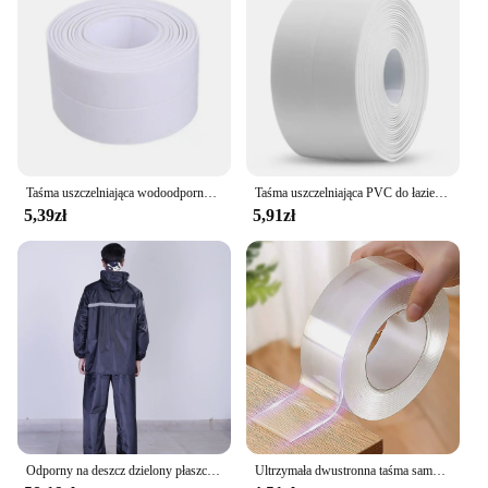
Taśma uszczelniająca wodoodporny PVC 1m/3.2m do umywalka do łazienki, prysznica, wanny i toalety-samodzielna naklejka na ścianę
Taśma uszczelniająca PVC do łazienki Łazienka Toaleta Kuchnia Taśma uszczelniająca Samoprzylepna wodoodporna naklejka ścienna Taśmy odporne na pleśń 1 rolka
5,39zł
5,91zł
Odporny na deszcz dzielony płaszcz przeciwdeszczowy do jazdy na rowerze elektrycznym Zestaw spodni przeciwdeszczowych Odzież wędkarska na całe ciało Odblaskowa wodoodporna
Ultrzymała dwustronna taśma samoprzylepna Monster Tape Wodoodporne naklejki ścienne do sprzętu domowego Taśmy odporne na ulepszenia domu