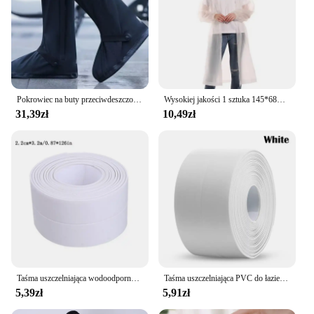
reliable choice for all your outdoor adventures.
Pokrowiec na buty przeciwdeszczowe Czarny Wodoodporny z odblaskowym przezroczystym butem Wielokrotnego użytku Motocyklowe pokrowce na buty przeciwdeszczowe na buty rowerowe
Wysokiej jakości 1 sztuka 145*68CM EVA unisex płaszcz przeciwdeszczowy zagęszczony płaszcz przeciwdeszczowy kobiety wodoodporny mężczyzna czarny Camping wodoodporny kombinezon przeciwdeszczowy
31,39zł
10,49zł
Taśma uszczelniająca wodoodporny PVC 1m/3.2m do umywalka do łazienki, prysznica, wanny i toalety-samodzielna naklejka na ścianę
Taśma uszczelniająca PVC do łazienki Łazienka Toaleta Kuchnia Taśma uszczelniająca Samoprzylepna wodoodporna naklejka ścienna Taśmy odporne na pleśń 1 rolka
5,39zł
5,91zł