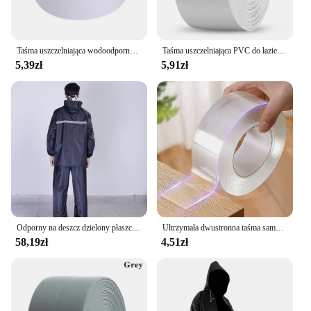
Taśma uszczelniająca wodoodporny PVC 1m/3.2m do umywalka do łazienki, prysznica, wanny i toalety-samodzielna naklejka na ścianę
Taśma uszczelniająca PVC do łazienki Łazienka Toaleta Kuchnia Taśma uszczelniająca Samoprzylepna wodoodporna naklejka ścienna Taśmy odporne na pleśń 1 rolka
5,39zł
5,91zł
Odporny na deszcz dzielony płaszcz przeciwdeszczowy do jazdy na rowerze elektrycznym Zestaw spodni przeciwdeszczowych Odzież wędkarska na całe ciało Odblaskowa wodoodporna
Ultrzymała dwustronna taśma samoprzylepna Monster Tape Wodoodporne naklejki ścienne do sprzętu domowego Taśmy odporne na ulepszenia domu
58,19zł
4,51zł