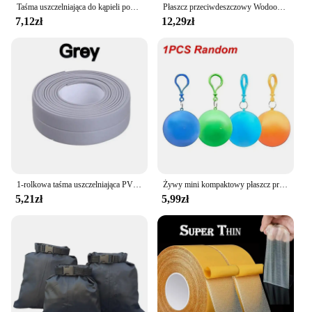
Taśma uszczelniająca do kąpieli pod prysznic paski pcv samoprzylepne wodoodporna naklejka ścienna do łazienki uszczelnienie kuchenne pasek uszczelniający zlew odporny na pleśń
Płaszcz przeciwdeszczowy Wodoodporny Płaszcz przeciwdeszczowy EVA dla dorosłych Płaszcz przeciwdeszczowy z kapturem Kobiety Mężczyźni Camping Outdoor Odzież przeciwdeszczowa Pokrowce na ubrania przeciwdeszczowe
7,12zł
12,29zł
1-rolkowa taśma uszczelniająca PVC do łazienki, kuchni Taśma uszczelniająca Samoprzylepne wodoodporne naklejki ścienne Taśmy uszczelniające odporne na pleśń
Żywy mini kompaktowy płaszcz przeciwdeszczowy wzmocniony w kształcie kuli jednorazowy wodoodporny awaryjne poncza przeciwdeszczowe dla dorosłych peleryna brelok cena hurtowa
5,21zł
5,99zł