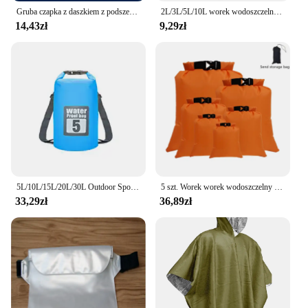
Gruba czapka z daszkiem z podszewką z polaru, zimowa ciepła czapka z dzianiny dla mężczyzn i kobiet, wiatroszczelna dzianinowa czapka z daszkiem na zimę na zewnątrz
2L/3L/5L/10L worek wodoszczelny Dry Bag opakowanie worek pływanie spływ kajakowy, rzeka, Trekking, pływający żeglarstwo kajakarstwo pływanie łodzią wodną torba
14,43zł
9,29zł
5L/10L/15L/20L/30L Outdoor Sport wodoodporna torba do przechowywania z PVC na kajak kajak rafting pływanie zestaw podróżny worek plecak
5 szt. Worek worek wodoszczelny Dry Bag 1.5/2.5/3/3.5/5/8L worek pływacki spływ kajakowy po rzece Trekking pływający żeglarstwo żeglarskie
33,29zł
36,89zł