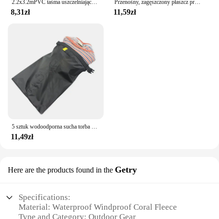
2.2x3.2mPVC taśma uszczelniająca do łazienki wanna toaleta kuchnia taśma uszczelniająca samoprzylepna wodoodporna naklejka ścienna taśma odporna na pleśń
Przenośny, zagęszczony płaszcz przeciwdeszczowy Podróżna odzież przeciwdeszczowa na zewnątrz Wodoodporny damski i męski jednorazowy pokrowiec przeciwdeszczowy na kemping
8,31zł
11,59zł
5 sztuk wodoodporna sucha torba na kemping dryfowanie piesze wycieczki pływanie rafting kajakarstwo rzeka torby trekkingowe worek do przechowywania na zewnątrz
11,49zł
Getry
Here are the products found in the
Specifications:
Material: Waterproof Windproof Coral Fleece
Type and Category: Outdoor Gear