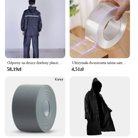
Odporny na deszcz dzielony płaszcz przeciwdeszczowy do jazdy na rowerze elektrycznym Zestaw spodni przeciwdeszczowych Odzież wędkarska na całe ciało Odblaskowa wodoodporna
Ultrzymała dwustronna taśma samoprzylepna Monster Tape Wodoodporne naklejki ścienne do sprzętu domowego Taśmy odporne na ulepszenia domu
58,19zł
4,51zł