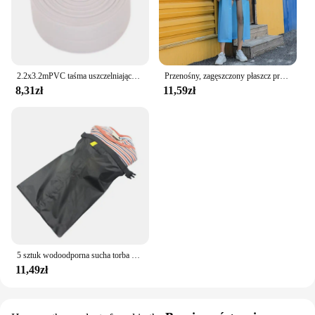
2.2x3.2mPVC taśma uszczelniająca do łazienki wanna toaleta kuchnia taśma uszczelniająca samoprzylepna wodoodporna naklejka ścienna taśma odporna na pleśń
Przenośny, zagęszczony płaszcz przeciwdeszczowy Podróżna odzież przeciwdeszczowa na zewnątrz Wodoodporny damski i męski jednorazowy pokrowiec przeciwdeszczowy na kemping
8,31zł
11,59zł
5 sztuk wodoodporna sucha torba na kemping dryfowanie piesze wycieczki pływanie rafting kajakarstwo rzeka torby trekkingowe worek do przechowywania na zewnątrz
11,49zł