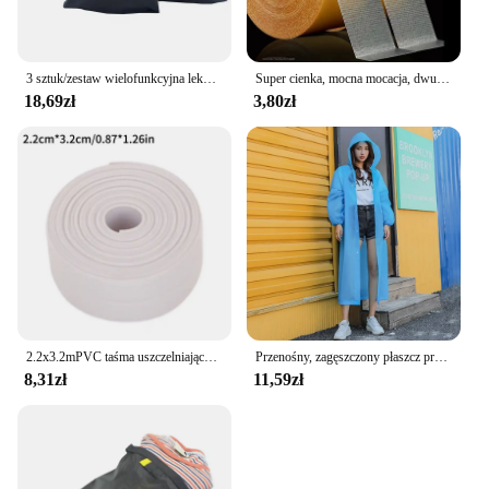
3 sztuk/zestaw wielofunkcyjna lekka pływający worek sucha torba wodoodporna torba 30D nylonowa wodoodporne torby 1.5L 2.5L 3.5L
Super cienka, mocna mocacja, dwustronna taśma klejąca, wytrzymała, przezroczysta siatka, wodoodporna, bezśladowa, mocna taśma do dywanów
18,69zł
3,80zł
2.2x3.2mPVC taśma uszczelniająca do łazienki wanna toaleta kuchnia taśma uszczelniająca samoprzylepna wodoodporna naklejka ścienna taśma odporna na pleśń
Przenośny, zagęszczony płaszcz przeciwdeszczowy Podróżna odzież przeciwdeszczowa na zewnątrz Wodoodporny damski i męski jednorazowy pokrowiec przeciwdeszczowy na kemping
8,31zł
11,59zł