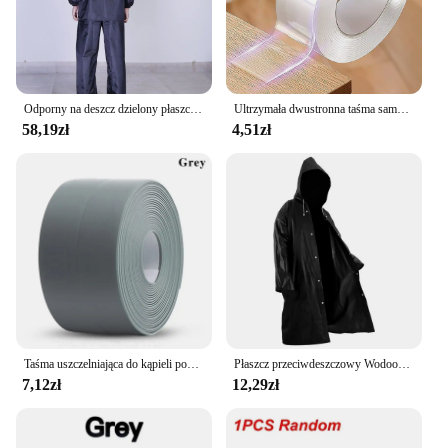
Odporny na deszcz dzielony płaszcz przeciwdeszczowy do jazdy na rowerze elektrycznym Zestaw spodni przeciwdeszczowych Odzież wędkarska na całe ciało Odblaskowa wodoodporna
Ultrzymała dwustronna taśma samoprzylepna Monster Tape Wodoodporne naklejki ścienne do sprzętu domowego Taśmy odporne na ulepszenia domu
58,19zł
4,51zł
Taśma uszczelniająca do kąpieli pod prysznic paski pcv samoprzylepne wodoodporna naklejka ścienna do łazienki uszczelnienie kuchenne pasek uszczelniający zlew odporny na pleśń
Płaszcz przeciwdeszczowy Wodoodporny Płaszcz przeciwdeszczowy EVA dla dorosłych Płaszcz przeciwdeszczowy z kapturem Kobiety Mężczyźni Camping Outdoor Odzież przeciwdeszczowa Pokrowce na ubrania przeciwdeszczowe
7,12zł
12,29zł