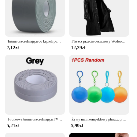
Taśma uszczelniająca do kąpieli pod prysznic paski pcv samoprzylepne wodoodporna naklejka ścienna do łazienki uszczelnienie kuchenne pasek uszczelniający zlew odporny na pleśń
Płaszcz przeciwdeszczowy Wodoodporny Płaszcz przeciwdeszczowy EVA dla dorosłych Płaszcz przeciwdeszczowy z kapturem Kobiety Mężczyźni Camping Outdoor Odzież przeciwdeszczowa Pokrowce na ubrania przeciwdeszczowe
7,12zł
12,29zł
1-rolkowa taśma uszczelniająca PVC do łazienki, kuchni Taśma uszczelniająca Samoprzylepne wodoodporne naklejki ścienne Taśmy uszczelniające odporne na pleśń
Żywy mini kompaktowy płaszcz przeciwdeszczowy wzmocniony w kształcie kuli jednorazowy wodoodporny awaryjne poncza przeciwdeszczowe dla dorosłych peleryna brelok cena hurtowa
5,21zł
5,99zł