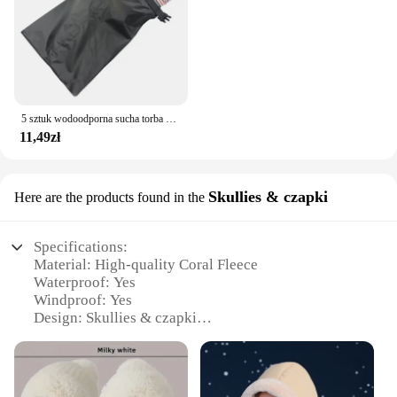
5 sztuk wodoodporna sucha torba na kemping dryfowanie piesze wycieczki pływanie rafting kajakarstwo rzeka torby trekkingowe worek do przechowywania na zewnątrz
11,49zł
Skullies & czapki
Here are the products found in the
Specifications:
Material: High-quality Coral Fleece
Waterproof: Yes
Windproof: Yes
Design: Skullies & czapki
Category: Winter Accessories
Usage: Outdoor Activities, Cold Weather Protection
Features: