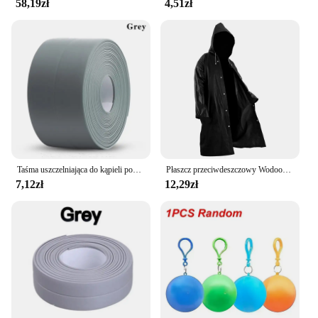
58,19zł
4,51zł
Taśma uszczelniająca do kąpieli pod prysznic paski pcv samoprzylepne wodoodporna naklejka ścienna do łazienki uszczelnienie kuchenne pasek uszczelniający zlew odporny na pleśń
Płaszcz przeciwdeszczowy Wodoodporny Płaszcz przeciwdeszczowy EVA dla dorosłych Płaszcz przeciwdeszczowy z kapturem Kobiety Mężczyźni Camping Outdoor Odzież przeciwdeszczowa Pokrowce na ubrania przeciwdeszczowe
7,12zł
12,29zł