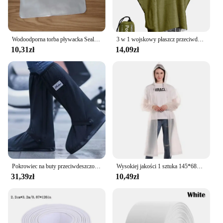
Wodoodporna torba pływacka Sealing Drift Diving Waist Pack Skiing Underwater Phone Case Cover Dry Shoulder Bag For Beach Boat Sport
3 w 1 wojskowy płaszcz przeciwdeszczowy na zewnątrz rękaw z kapturem wodoodporne poncho przeciwdeszczowe osłona przeciwdeszczowa motocyklowa Camping piesze wycieczki podróżna odzież przeciwdeszczowa namiot
10,31zł
14,09zł
Pokrowiec na buty przeciwdeszczowe Czarny Wodoodporny z odblaskowym przezroczystym butem Wielokrotnego użytku Motocyklowe pokrowce na buty przeciwdeszczowe na buty rowerowe
Wysokiej jakości 1 sztuka 145*68CM EVA unisex płaszcz przeciwdeszczowy zagęszczony płaszcz przeciwdeszczowy kobiety wodoodporny mężczyzna czarny Camping wodoodporny kombinezon przeciwdeszczowy
31,39zł
10,49zł