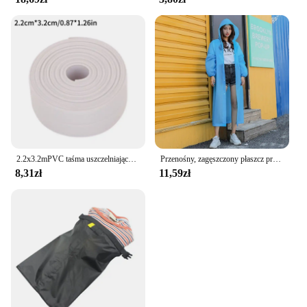
2.2x3.2mPVC taśma uszczelniająca do łazienki wanna toaleta kuchnia taśma uszczelniająca samoprzylepna wodoodporna naklejka ścienna taśma odporna na pleśń
Przenośny, zagęszczony płaszcz przeciwdeszczowy Podróżna odzież przeciwdeszczowa na zewnątrz Wodoodporny damski i męski jednorazowy pokrowiec przeciwdeszczowy na kemping
8,31zł
11,59zł