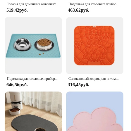
Товары для домашних животных, силиконовый коврик для собачьей миски с высокими губами, антипригарная Водонепроницаемая подставка для кормления еды, поднос для воды, подставка для питомцев
Подставка для столовых приборов для корма и воды с водонепроницаемой резиновой подложкой, быстросохнущий водный коврик для собак, кошек, коврик для кормления домашних животных, впитывающий
519,42руб.
463,62руб.
Подставка для столовых приборов для домашних животных Nonspill Легко чистящийся складной коврик для кормления кошек и собак Силиконовый нескользящий водонепроницаемый коврик для домашних животных
Силиконовый коврик для питомцев, силиконовый коврик для собак, пластина для медленного питания, силиконовая присоска для сфокусированного питания, товары для дрессировки собак
646,56руб.
316,45руб.