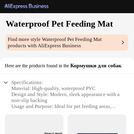
Waterproof Pet Feeding Mat
Find more style
Waterproof Pet Feeding Mat
products with AliExpress Business
Кормушки для собак
Here are the products found in the
Specifications:
Material: High-quality, waterproof PVC
Design and Style: Modern, sleek appearance with a
non-slip backing
Usage and Purpose: Ideal for pet feeding areas,
protecting floors from spills and messes
Performance and Property: Durable, easy to clean,
and resistant to stains
Shape or Size: Available in various sizes to fit