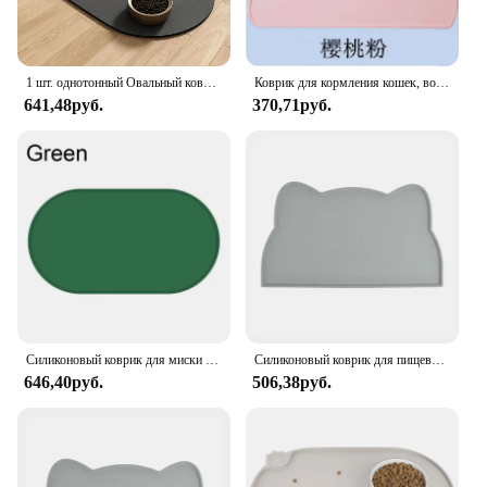
1 шт. однотонный Овальный коврик для домашних животных, абсорбирующий коврик для еды, нескользящий Быстросохнущий коврик для фонтана и воды для домашних питомцев, товары для собак и кошек
Коврик для кормления кошек, водонепроницаемый однотонный силиконовый коврик для корма домашних животных, миска для питомцев, коврик, подстилка, легко моющийся, аксессуары для собак
641,48руб.
370,71руб.
Силиконовый коврик для миски для домашних животных, водонепроницаемый коврик для столовых приборов, предотвращающий проливание, коврики для кормления собак, легко чистящиеся, нескользящие принадлежности для кормления домашних животных
Силиконовый коврик для пищевых продуктов, переносной Изолированный водонепроницаемый нескользящий коврик для кормления, коврик для медленной кормушки, подушка для кошек и планшетов
646,40руб.
506,38руб.