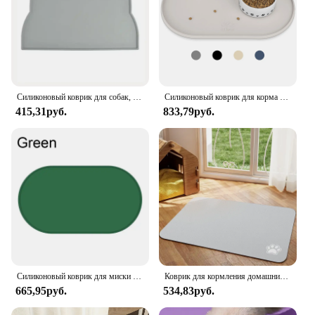
Силиконовый коврик для собак, аксессуары для кормления и воды, нескользящий, водостойкий, для домашних питомцев
Силиконовый коврик для корма для домашних животных, коврик для кошачьей миски, коврик для щенков, водонепроницаемый коврик для кормления, предотвращающий перелив воды, силиконовые товары для домашних животных
415,31руб.
833,79руб.
Силиконовый коврик для миски для домашних животных, водостойкий коврик для столовых приборов, предотвращает проливание, кошачья еда, коврик для кормления котят, поднос для миски для домашних животных, коврики
Коврик для кормления домашних животных, впитывающий коврик для собак и кошек для еды и воды, легко чистящиеся салфетки для домашних животных, быстросохнущий коврик для собак для грязных поилок
665,95руб.
534,83руб.