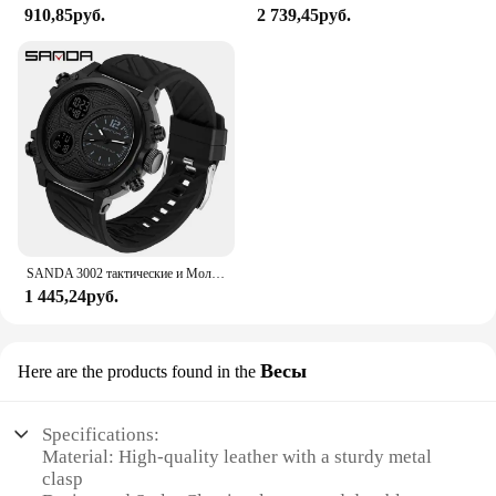
910,85руб.
2 739,45руб.
ensuring that your work is precise and reliable.
SANDA 3002 тактические и Молодежные электронные часы с двойным дисплеем, новые спортивные часы для мужчин, студентов с ночным светом, водонепроницаемые
1 445,24руб.
Весы
Here are the products found in the
Specifications:
Material: High-quality leather with a sturdy metal
clasp