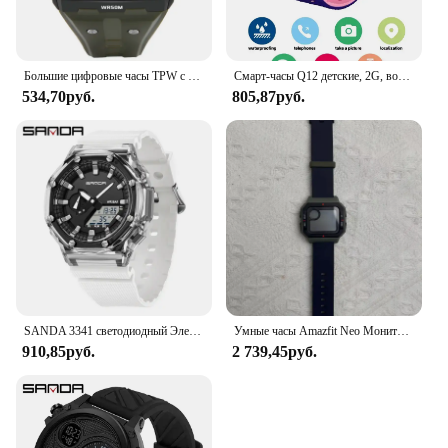
Большие цифровые часы TPW с большими цифрами, легкое чтение, водостойкость до 5 атм
Смарт-часы Q12 детские, 2G, водостойкие, GPS
534,70руб.
805,87руб.
SANDA 3341 светодиодный Электронные наружные военные водонепроницаемые кварцевые наручные часы с будильником 5 дюймов стильные цифровые мужские часы обратный отсчет секундомер
Умные часы Amazfit Neo Мониторинг сердечного ритма и мониторинг сна 5ATM Водонепроницаемые спортивные часы Bluetooth 5.0 95
910,85руб.
2 739,45руб.