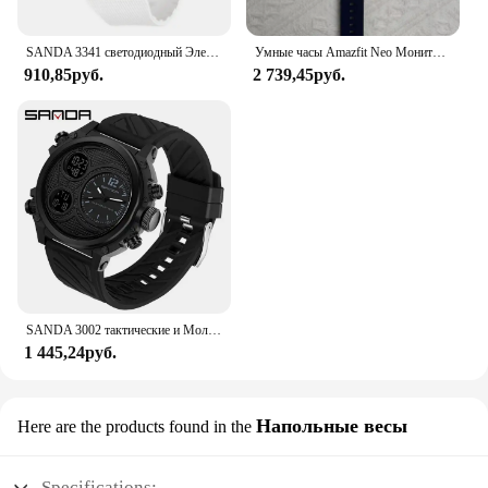
SANDA 3341 светодиодный Электронные наружные военные водонепроницаемые кварцевые наручные часы с будильником 5 дюймов стильные цифровые мужские часы обратный отсчет секундомер
Умные часы Amazfit Neo Мониторинг сердечного ритма и мониторинг сна 5ATM Водонепроницаемые спортивные часы Bluetooth 5.0 95
910,85руб.
2 739,45руб.
SANDA 3002 тактические и Молодежные электронные часы с двойным дисплеем, новые спортивные часы для мужчин, студентов с ночным светом, водонепроницаемые
1 445,24руб.
Напольные весы
Here are the products found in the
Specifications: