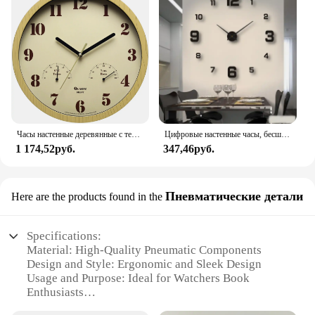
Часы настенные деревянные с термометром, 12 часов, 9,5 дюйма
Цифровые настенные часы, бесшумные часы «сделай сам», цифровые настенные часы, украшение для гостиной и спальни, домашние украшения
1 174,52руб.
347,46руб.
Пневматические детали
Here are the products found in the
Specifications:
Material: High-Quality Pneumatic Components
Design and Style: Ergonomic and Sleek Design
Usage and Purpose: Ideal for Watchers Book
Enthusiasts
Typical Adaptive Scenario: Perfect for DIY Projects