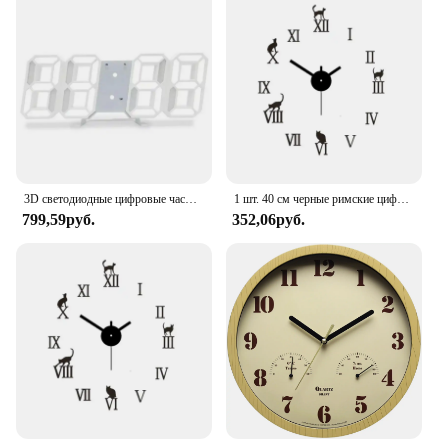
package that includes all the necessary hardware for
a hassle-free installation. The adaptability of these
clocks ensures that they are a perfect fit for any
environment, from a cozy home to a bustling retail
store.
3D светодиодные цифровые часы, светящиеся модные настенные часы, многофункциональные креативные электронные часы с USB-разъемом, украшение для дома
1 шт. 40 см черные римские цифры бесшумные DIY часы, для гостиной, спальни, настольные настенные часы для дома
799,59руб.
352,06руб.