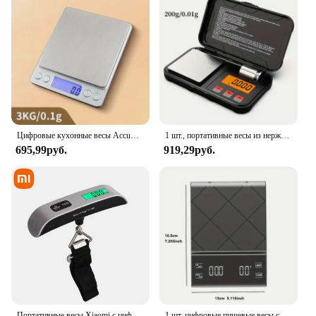
Цифровые кухонные весы AccuWeight из нержавеющей стали, пищевые весы с ЖК-дисплеем для точного взвешивания кухонных ингредиентов
1 шт., портативные весы из нержавеющей стали с ЖК-дисплеем
695,99руб.
919,29руб.
Портативные весы Xiaomi с цифровым ЖК-дисплеем, чемодан, дорожная сумка, подвесной крючок Steelyard, весы, инструмент 50 кг, портативные весы, инструмент
1 шт. цифровые пищевые весы с таймером для точной выпечки и приготовления пищи-кухонные гаджеты аксессуары для домашних поваров