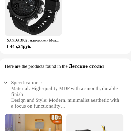
SANDA 3002 тактические и Молодежные электронные часы с двойным дисплеем, новые спортивные часы для мужчин, студентов с ночным светом, водонепроницаемые
1 445,24руб.
Детские столы
Here are the products found in the
Specifications:
Material: High-quality MDF with a smooth, durable
finish
Design and Style: Modern, minimalist aesthetic with
a focus on functionality
Usage and Purpose: Ideal for children's play and
study areas
Performance and Property: Sturdy construction with
a load capacity of up to 100 lbs