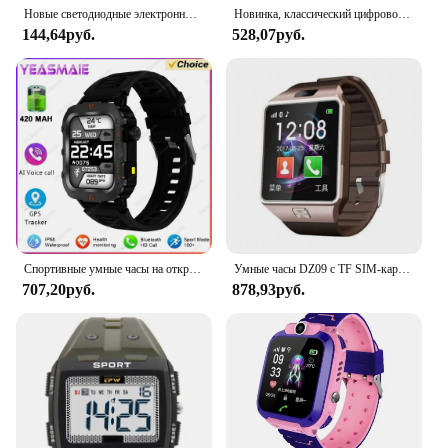
Новые светодиодные электронные часы Rainbow Square, водонепроницаемые цифровые спортивные часы для студентов на открытом воздухе, электронные часы Relogio Feminino
Новинка, классический цифровой Ручной Карманный секундомер, профессиональный цифровой спортивный секундомер, ЖК-таймер, секундомер, таймер, хронометр
144,64руб.
528,07руб.
Спортивные умные часы на открытом воздухе со светодиодной подсветкой, мужские и женские часы, фитнес-трек, ЭКГ + PGG, умные часы для huawei xiaomi Samsung apple
Умные часы DZ09 с TF SIM-картой, цифровым сенсорным экраном и камерой, умные часы с Bluetooth, удаленным управлением, наручные часы с камерой для телефонов IOS и Android
707,20руб.
878,93руб.