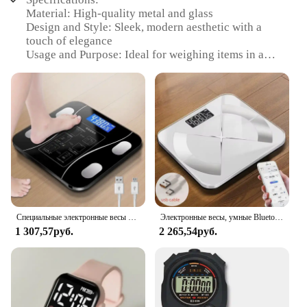
Material: High-quality metal and glass
Design and Style: Sleek, modern aesthetic with a
touch of elegance
Usage and Purpose: Ideal for weighing items in a
variety of settings, from home to professional
environments
Typical Adaptive Scenario: Perfect for use in
kitchens, offices, or laboratories
Shape or Size or Weight or Quantity: Compact and
portable, designed for easy handling and storage
Performance and Property: Precision-engineered for
accurate weight measurements
Features:
|Vendors|
Специальные электронные весы для контроля тела и потери жира, интеллектуальный режим, весы для жира в организме Bluetooth, домашние весы, ультраточные
Электронные весы, умные Bluetooth-весы, зарядка человека, простые весы, весы, бытовые весы для измерения жира, тела
1 307,57руб.
2 265,54руб.
**Precision and Style**
The Watchers Book Напольные весы are not just
any ordinary set of scales; they are a blend of
functionality and sophistication. Crafted from
durable metal and glass, these scales offer a sleek,
modern design that complements any space.