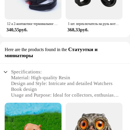
12 а 2-контактное терминальное электронное светодиодное проблесковое реле для Honda Kawasaki Suzuki Yamaha мотоцикл двигатель поворотный сигнал лампа Hyper Flash
1 шт. переключатель на руль мотоцикла 7/8 дюйма 22 мм Кнопка ВКЛ./ВЫКЛ. Водонепроницаемый 12 В для мотоцикла фары стоп-сигналы противотуманные аксессуары
340,55руб.
368,33руб.
Статуэтки и
Here are the products found in the
миниатюры
Specifications:
Material: High-quality Resin
Design and Style: Intricate and detailed Watchers
Book design
Usage and Purpose: Ideal for collectors, enthusiasts,
and hobbyists
Type and Category: Statuettes and miniatures, part
of the Watchers Book collection
Shape or Size or Weight or Quantity: Comes in
various sets, catering to different preferences
Performance and Property: Durable and resistant to