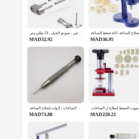
**Versatile and Comprehensive Repair Kit**
The Watch Repair tool Kit is a comprehensive set designed to 
ensuring durability and longevity. It is not just a toolkit; 
adjusting straps, or performing intricate repairs, this kit has
حزام ساعة إصلاح طقم مفك البراغي ، المسمار رود الجوز ، موصلات حزام الساعات ، محولات ، أدوات مفك البراغي ، سونتو الحبل ، 24 مللي متر
**Ease of Use and Storage**
MAD32.92
MAD36.95
The kit's ergonomic design and compact size make it an ideal 
the right time. The case also ensures that your tools are pro
the-go repairs or for those who prefer to work from home.
**Optimized for Professionals and Vendors**
This toolkit is not just for individuals; it's tailored for ve
of tools make it an excellent choice for watch repair shops,
optimized for precision and efficiency, ensuring that you can
In summary, the Watch Repair tool Kit is an indispensable add
excellent choice for both personal and professional use. Whe
capabilities and ensure that your timepieces are in the best h
ل الساعات
مفك براغي مقبض كبير من الألومنيوم لصناع الساعات ، أدوات إصلاح الساعة
MAD73.88
MAD220.21