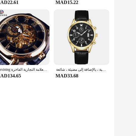
AD22.61
MAD15.22
ساعة جلدية للرجال مع وظيفة التقويم ، ساعات ميكانيكية أوتوماتيكية ، بالإضافة إلى مضيئة ، شائعة
Forsining ثلاثية الأبعاد شعار تصميم الجوف النقش الأسود الذهبي حالة جلدية الهيكل العظمي ساعات آلية الرجال العلامة التجارية الفاخرة Heren Horloge
AD134.65
MAD33.68