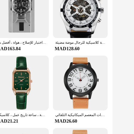
ساعة ميكانيكية كلاسيكية للرجال موضة مضيئة CKOCK للرجال ساعة رجالية ساعات رجالية wrisk الساعات الميكانيكية على مدار الساعة
ساعة توقيت متعددة الوظائف ، أداة اختبار ، اختبار للإصلاح ، هواة ، أفضل من Weishi No.1000
AD163.84
MAD128.60
موضة عادية مستديرة ساعات رجالية كوارتز الأعمال مقاوم للماء الذكور الساعات الرجال ساعات المعصم الميكانيكية التلقائي Orologio Uomo
ساعة يد كوارتز تناظرية جلدية غير رسمية للنساء ، ساعة يد مربعة أنيقة ، ساعة تاريخ عمل ، كلاسيكية
AD21.21
MAD26.60