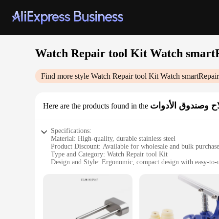
Watch Repair tool Kit Watch smartR
Find more style
Watch Repair tool Kit Watch smartRepair
اح وصندوق الأدوات
Here are the products found in the
Specifications:
Material: High-quality, durable stainless steel
Product Discount: Available for wholesale and bulk purchas
Type and Category: Watch Repair tool Kit
Design and Style: Ergonomic, compact design with easy-to-u
Usage and Purpose: Ideal for professional watch repair and 
Typical Adaptive Scenario: Suitable for both home and profe
Shape or Size or Weight or Quantity: Comprehensive set with
Features:
|Watch Repair Tool Kit Watch Smartrepair Tool Kit|