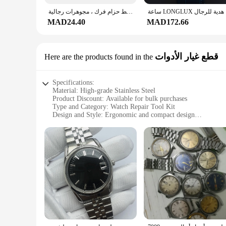
ساعة LON
ساعة يد مضيئة للرجال والنساء ، ساعة يد وسيم ، نمط حزام فرك ، مجوهرات رجالية ،
MAD24.40
MAD172.66
قطع غيار الأدوات
Here are the products found in the
Specifications:
Material: High-grade Stainless Steel
Product Discount: Available for bulk purchases
Type and Category: Watch Repair Tool Kit
Design and Style: Ergonomic and compact design
Usage and Purpose: Professional watch repair and maintena
Typical Adaptive Scenario: Watch repair shops, hobbyists, a
Shape or Size or Weight or Quantity: Comprehensive set wit
Performance and Property: Precision-engineered for accurac
Features:
|Watch Repair Tool Kit Watch Smartrepair Tool Kit|Wholesa
**Precision Engineering for Watch Repair**
The Watch Repair Tool Kit is a must-have for anyone involved 
timepieces. The tools are made from high-grade stainless ste
use, while the compact size allows for easy storage and trans