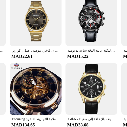
ساعة كوارتز رجالية بتقويم ثلاثي العين 6 دبابيس بحزام من الجلد الصناعي ساعة يد ميكانيكية عالية الدقة ساعة يد يومية
ساعة يد ميكانيكية تناظرية للرجال ، فولاذ مقاوم للصدأ ، كريستال ، ذهب ، ضوء ، فاخر ، موضة ، عمل ، كوارتز
ساعة فاخرة من الفولاذ المقاوم للصدأ للرجال ، ساعة يد كوارتز لتقويم الأعمال ، جديدة
MAD22.61
MAD15.22
M
ساعة جلدية للرجال مع وظيفة التقويم ، ساعات ميكانيكية أوتوماتيكية ، بالإضافة إلى مضيئة ، شائعة
Forsining ثلاثية الأبعاد شعار تصميم الجوف النقش الأسود الذهبي حالة جلدية الهيكل العظمي ساعات آلية الرجال العلامة التجارية الفاخرة Heren Horloge
ساعة معصم للرجال مقاوم للماء ساعة ميكانيكية أوتوماتيكية ساعة رجا montre أوم مع جلد طبيعي relogio masculino
MAD134.65
MAD33.68
M