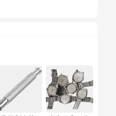
it is a testament to the craftsmanship required for servicing
ch tool makes it comfortable to handle, even during extended