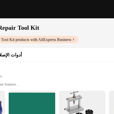
epair Tool Kit
 Tool Kit
products with AliExpress Business
أدوات الإصل
es
se features
maintenance
ssional use
 various tools for diverse watch repair needs