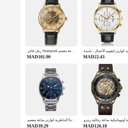
رجل فاخر Steampunk هيكل عظمي صلب الذى لا يصدأ آليّ ساعة معصم
MAD101.90
MAD22.43
لية ريترو
موضة ساعات رجالية للرجل ساعات المعصم للرجال كريستال الفولاذ المقاوم للصدأ التناظرية كوارتز ساعة معصم relogio masculino
MAD39.29
MAD126.18