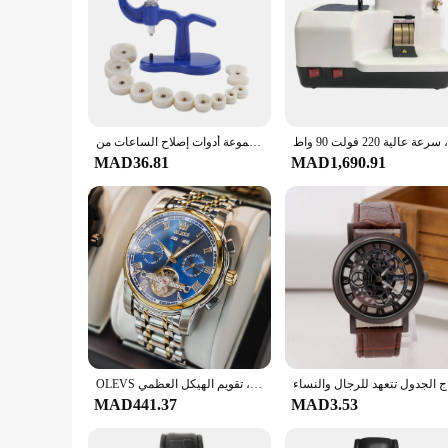
مجموعة أدوات إصلاح الساعات من Watch Back for Case Watchmaker مع 12 قطعة من قوالب التركيب باللون الأزرق/الأسود
MAD36.81
MAD1,690.91
ل والنساء
OLEVS التلقائي ساعة اليد الميكانيكية للرجال ، الفولاذ المقاوم للصدأ حزام ساعة ، مقاوم للماء ساعة عمل ، تقويم الهيكل العظمي
MAD441.37
MAD3.53