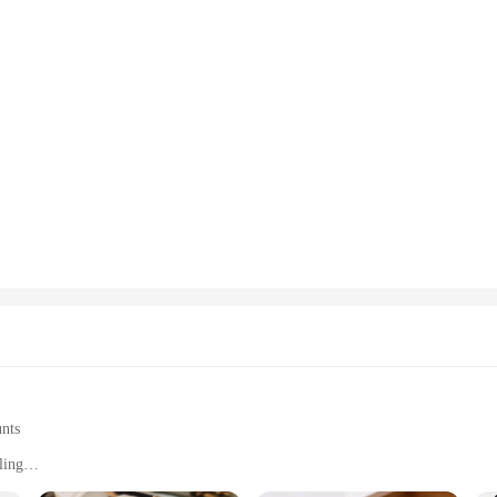
unts
ling
maintenance