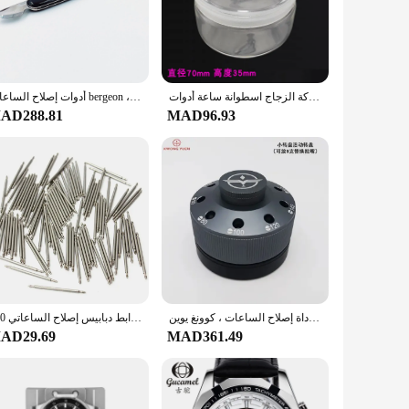
eticulously crafted from high-quality stainless steel,
epair your timepieces. Whether you're replacing batteries,
مشاهدة أداة إصلاح الزجاج اسطوانة غسل اسطوانة حركة أجزاء تنظيف اسطوانة سماكة الزجاج اسطوانة ساعة أدوات
أدوات إصلاح الساعات bergeon ، سكين مزدوج الفتح ، سكين ، غطاء خلفي
AD288.81
MAD96.93
dy case, making it easy to find and access the right tool at
kit makes it easy to carry around, making it perfect for on-
 business. The kit's high-quality materials and diverse range
r customers. The kit's performance and property are
satile design, and comprehensive set of tools make it an
rtRepair Tool Kit is designed to enhance your repair
قاعدة قابلة للتحويل لمفك البراغي ، أداة الساعة المتحركة ، أداة إصلاح الساعات ، كوونغ يوين
100 قطعة 12 مللي متر 14 مللي متر 16 مللي متر 18 مللي متر 20 مللي متر 22 مللي متر الفولاذ المقاوم للصدأ ووتش باند الربيع البارات حزام دبوس إصلاح أدوات رابط دبابيس إصلاح الساعاتي
AD29.69
MAD361.49