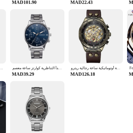
MAD101.90
MAD22.43
M
ساعة معصم للرجال مقاوم للماء ساعة ميكانيكية أوتوماتيكية ساعة رجالية ريترو montre أوم مع جلد طبيعي relogio masculino
موضة ساعات رجالية للرجل ساعات المعصم للرجال كريستال الفولاذ المقاوم للصدأ التناظرية كوارتز ساعة معصم relogio masculino
ساعات كوارتز مستديرة كاجوال للرجال ، مقاومة للماء ، عمل ، ذكور ، رجال ، ميكانيكية ، ساعات يد ، 
MAD39.29
MAD126.18
M