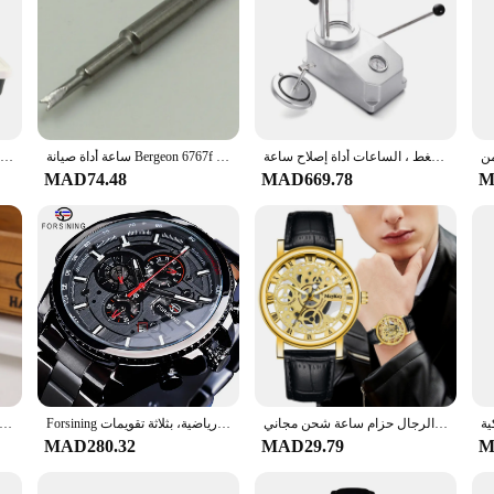
مشاهدة أداة اختبار مقاوم للماء ، مرة واحدة 2 الساعات ، مقاومة للماء آلة اختبار الضغط ، الساعات أداة إصلاح ساعة
ساعة أداة صيانة Bergeon 6767f حجم شوكة ، دفعة الأذن الخام ، إزالة حزام الصلب
آلة تلميع الزجاج ، أدوات إصلاح الساعات ، طحن النظارات ، 3 أوضاع ، سرعة عالية 220 فولت 90 واط
MAD74.48
MAD669.78
M
الرجال ساعة اليد الفاخرة للرجال كوارتز ساعة الرجال أسفل الجوف تقليد الميكانيكية ساعة الرجال حزام ساعة شحن مجاني reloj hombre
Forsining ساعة يد أوتوماتيكية للرجال, ساعة ميكانيكية من المعدن المقاوم للصدأ، أفضل علامة تجارية فاخرة، عسكرية ورياضية، بثلاثة تقويمات
من المألوف ساعة رجالي عادية الجوف خارج حزام ساعة لا التعبير الميكانيكية زوجين نموذج الجدول تتعهد للرجا
MAD280.32
MAD29.79
M