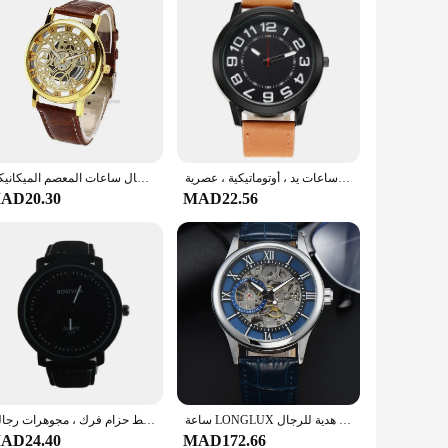
ساعات كوارتز مستديرة كاجوال للرجال ، مقاومة للماء ، عمل ، ذكور ، رجال ، ميكانيكية ، ساعات يد ، أوتوماتيكية ، عصرية
الرجال الفاخرة الجوف خارج الساعات الرجال الكوارتز العسكرية الرياضة حلقة من جلد الهاتفي ساعة معصم الرجال ساعات المعصم الميكانيكية Reloj Hombre
AD20.30
MAD22.56
ساعة LONGLUX أوتوماتيكية روما بالجملة ساعات يد ميكانيكية مقاومة للماء من الجلد المجوف للرجال هدية للرجال
ساعة يد مضيئة للرجال والنساء ، ساعة يد وسيم ، نمط حزام فرك ، مجوهرات رجالية ،
AD24.40
MAD172.66