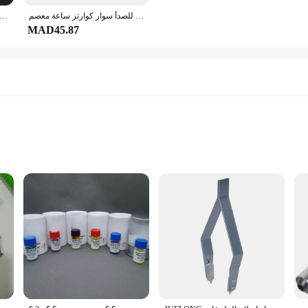
الساعات الميكانيكية للرجال الفاخرة الياقوت ساعة أوتوماتيكية للرجال الفولاذ المقاوم للصدأ سوار كوارتز ساعة معصم Reloj Hombre
GLUX أوتوماتيكية روما بالجملة ساعات يد ميكانيكية مقاومة للماء من الجلد المجوف للرجال هدية للرجال
MAD45.87
nce
nd DIY enthusiasts
h various tools
y and durability
le|Vendors|
in the intricate world of watch repair. Designed with precision in mind, this k
el, ensuring longevity and resistance to corrosion. The ergonomic design of ea
portation.