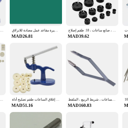
cater to the needs of both professional watchmakers and hobbyists. The kit is m
it's a smartRepair Tool Kit that comes with everything you need to maintain and r
 got you covered.
مجموعة أدوات لضغط الساعات الاحترافية ، مكبس حافظة خلفية ، إغلاق لتغيير تركيب البطارية ، قوالب ، صانع ساعات ، 18: طقم إصلاح
وسادة مكتب مطاطية لإصلاح الساعات ، أداة صانعي الساعات ، حصيرة مقاعد عمل مضادة للانزلاق ، T0508
مجموعة أدوات إزالة الساعة، حافظة خلفية أقرب من الزجاج الكريستالي، أداة إصلاح الساعة، أداة ضغط الساعة
MAD26.81
MAD39.62
M
companion for watch repair enthusiasts. The tools are neatly organized in a stur
tected and organized, preventing damage and loss. The lightweight nature of the 
ndors and suppliers who require a reliable and comprehensive set of tools for their
 ensuring that you have everything you need to provide top-notch service to you
 deliver professional-grade repairs every time.
ition to any watch repair professional's toolkit. Its high-quality materials, ver
ther you're a seasoned watch repair expert or a newcomer to the field, this sma
ands.
طقم أدوات إزالة العروة للساعة ، صانع الساعات ، شريط الربيع ، الملقط ،
مشاهدة حالة الصحافة 12 يموت ساعة كابر كريستال الجبهة جراب لظهر الجوال برغي الصحافة ضاغط إغلاق الساعات طقم تصليح أداة
مشاهدة أدوات إصلاح المسمار نوع دقيق كريستال الحافة ساعة الغطاء الخلفي أداة الصحافة مع 20 يموت الضغط إصلاح 
MAD51.16
MAD160.83
M