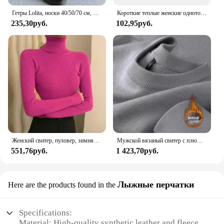
Гетры Lolita, носки 40/50/70 см, женские вязаные теплые Чехлы для ног, белые, черные, теплые женские носки, осенне-зимние вязаные крючком носки, манжеты для сапог
Короткие теплые женские однотонные гетры из искусственного меха зимние вязаные крючком ботинки Носок, ноги ERS
235,30руб.
102,95руб.
Женский свитер, пуловер, зимняя вязаная водолазка, тонкий джемпер с длинными рукавами, топы 2024, женские повседневные рубашки, мягкая теплая одежда Y2K
Мужской вязаный свитер с плюшевой подкладкой, теплый Однотонный пуловер с высоким воротником и бархатной подкладкой, Повседневный свитер на толстой подошве с круглым вырезом для осени и зимы
551,76руб.
1 423,70руб.
Лыжные перчатки
Here are the products found in the
Specifications:
Material: High-quality synthetic leather and fleece