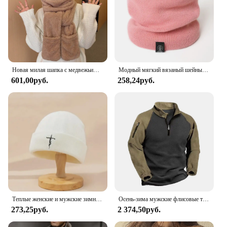
Новая милая шапка с медвежьими ушками, шарф, перчатки, комплект зимних женских шапочек, теплые повседневные плюшевые шапки, повседневные однотонные флисовые шапки для девочек, подарок Kawaii
Модный мягкий вязаный шейный теплый спортивный шарф для женщин и мужчин, чехол для лица, теплые зимние шарфы для катания на коньках и бега, толстый непромокаемый воротник
601,00руб.
258,24руб.
Теплые женские и мужские зимние облегающие шапки, вязаные шапки в готическом стиле, уличный стиль, панк, шапки, 100% хлопок, модные теплые шапочки, облегающие шапки, шапки
Осень-зима мужские флисовые толстовки с полумолнией в стиле пэчворк пуловеры пальто мужские модные уличные теплые толстовки мужские повседневные толстовки
273,25руб.
2 374,50руб.