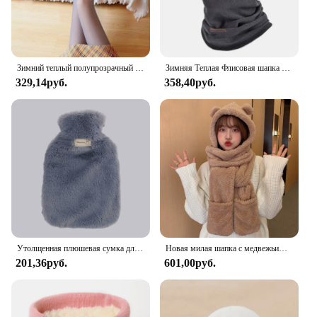
Зимний теплый полупрозрачный флисовый тонкий женский Фотофон с эффектом пуш-ап
Зимняя Теплая Флисовая шапка и шарф для улицы утолщенная осенне-зимняя мужская и женская непромокаемая теплая маска для езды на велосипеде и альпинизма
329,14руб.
358,40руб.
Утолщенная плюшевая сумка для горячей воды, 2000 мл, высокая плотность, ПВХ теплые бутылки, обогреватель для рук, оболочка, сумка для кровати
Новая милая шапка с медвежьими ушками, шарф, перчатки, комплект зимних женских шапочек, теплые повседневные плюшевые шапки, повседневные однотонные флисовые шапки для девочек, подарок Kawaii
201,36руб.
601,00руб.