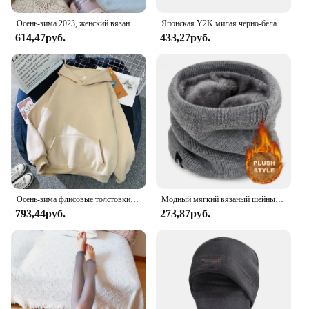
Осень-зима 2023, женский вязаный складной свитер с длинными рукавами, водолазка в рубчик, мягкий теплый женский джемпер, пуловер, одежда
Японская Y2K милая черно-белая полосатая шерстяная шапка с кошачьими ушками, женская осенне-зимняя теплая вязаная шапка-бини с маленьким дьяволом
614,47руб.
433,27руб.
Осень-зима флисовые толстовки модные повседневные толстовки для мужчин и женщин Harajuku теплые пуловеры большого размера 11 цветов уличная одежда в стиле хип-хоп
Модный мягкий вязаный шейный теплый спортивный шарф для женщин и мужчин, чехол для лица, теплые зимние шарфы для катания на коньках и бега, толстый непромокаемый воротник
793,44руб.
273,87руб.