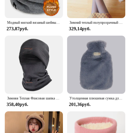
Модный мягкий вязаный шейный теплый спортивный шарф для женщин и мужчин, чехол для лица, теплые зимние шарфы для катания на коньках и бега, толстый непромокаемый воротник
Зимний теплый полупрозрачный флисовый тонкий женский Фотофон с эффектом пуш-ап
273,87руб.
329,14руб.
Зимняя Теплая Флисовая шапка и шарф для улицы утолщенная осенне-зимняя мужская и женская непромокаемая теплая маска для езды на велосипеде и альпинизма
Утолщенная плюшевая сумка для горячей воды, 2000 мл, высокая плотность, ПВХ теплые бутылки, обогреватель для рук, оболочка, сумка для кровати
358,40руб.
201,36руб.