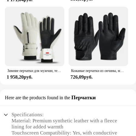
Зимние перчатки для мужчин, теплые, 3 м, Thinsulate, водонепроницаемые, для лыж и женщин, сенсорный экран, Тепловая Подкладка для работы, Велоспорт, Мотоциклетные Перчатки
Кожаные перчатки из овчины, мужские мотоциклетные перчатки, теплые кожаные защитные износостойкие защитные рабочие перчатки для сенсорных экранов
1 958,20руб.
726,09руб.
Перчатки
Here are the products found in the
Specifications:
Material: Premium synthetic leather with a fleece
lining for added warmth
Touchscreen Compatibility: Yes, with conductive