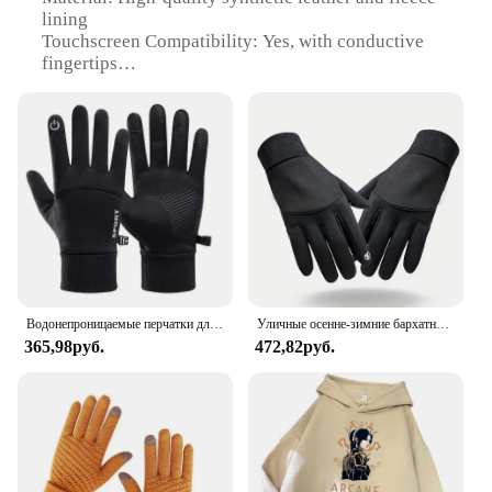
lining
Touchscreen Compatibility: Yes, with conductive
fingertips
Design: Ergonomic fit with adjustable wrist straps
Purpose: Ideal for cycling and other outdoor
activities in cold weather
Warmth: Insulated with fleece to keep hands cozy
Size: Available in multiple sizes to fit a wide range
of hand sizes
Features:
|Wholesale|Vendors|
**Unmatched Comfort and Performance**
Водонепроницаемые перчатки для зимних видов спорта, размер S/M/L/XL, цвет черный
Уличные осенне-зимние бархатные теплые перчатки для мужчин и женщин, нескользящие перчатки для велоспорта с сенсорным экраном, 1 пара
365,98руб.
472,82руб.
The Warm Touchscreen Bike Gloves are a testament
to the fusion of functionality and style. Designed
for the modern cyclist, these gloves are not just
about keeping your hands warm but also about
maintaining the dexterity needed to operate
touchscreen devices. The high-quality synthetic
leather and fleece lining offer a snug fit and