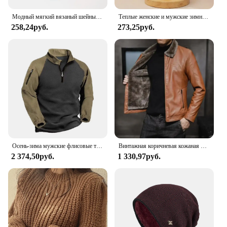
Модный мягкий вязаный шейный теплый спортивный шарф для женщин и мужчин, чехол для лица, теплые зимние шарфы для катания на коньках и бега, толстый непромокаемый воротник
Теплые женские и мужские зимние облегающие шапки, вязаные шапки в готическом стиле, уличный стиль, панк, шапки, 100% хлопок, модные теплые шапочки, облегающие шапки, шапки
258,24руб.
273,25руб.
Осень-зима мужские флисовые толстовки с полумолнией в стиле пэчворк пуловеры пальто мужские модные уличные теплые толстовки мужские повседневные толстовки
Винтажная коричневая кожаная куртка, мужская зимняя куртка с воротником из искусственного меха, ветрозащитное теплое пальто, мужская роскошная брендовая одежда chaqueta cuero hombre
2 374,50руб.
1 330,97руб.