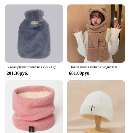
Утолщенная плюшевая сумка для горячей воды, 2000 мл, высокая плотность, ПВХ теплые бутылки, обогреватель для рук, оболочка, сумка для кровати
Новая милая шапка с медвежьими ушками, шарф, перчатки, комплект зимних женских шапочек, теплые повседневные плюшевые шапки, повседневные однотонные флисовые шапки для девочек, подарок Kawaii
201,36руб.
601,00руб.