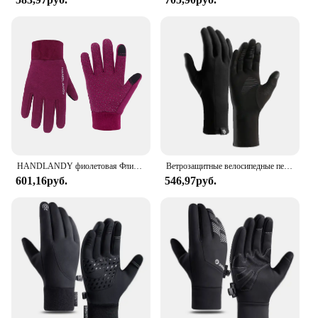
components.
**Versatile and Reliable**
Designed for the cycling enthusiast who refuses to
let the cold weather deter their rides, these gloves
are engineered to be windproof and water-resistant.
Whether you're navigating through a winter storm
or simply enjoying a chilly morning ride, these
gloves will keep your hands dry and warm. The
conductive fingertips allow for seamless operation
of touchscreen devices, making them a must-have
for any cyclist who values convenience and
HANDLANDY фиолетовая Флисовая теплая подкладка сенсорный экран Силиконовая ручка для бега зимние велосипедные перчатки для женщин
Ветрозащитные велосипедные перчатки, теплые перчатки с закрытыми пальцами для сенсорных экранов, Нескользящие водонепроницаемые уличные Мотоциклетные Перчатки
functionality. The gloves' robust construction and
601,16руб.
546,97руб.
reliable performance make them a top choice for
both casual and professional riders.
**Adaptable and Accessible**
The Warm Touchscreen Bike Gloves are not just a
product; they are a solution for cyclists seeking
both warmth and functionality. With a wholesale
and vendor option available, these gloves are
accessible to a wide range of cycling enthusiasts.
Whether you're an individual cyclist looking for a