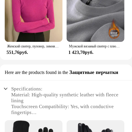
Женский свитер, пуловер, зимняя вязаная водолазка, тонкий джемпер с длинными рукавами, топы 2024, женские повседневные рубашки, мягкая теплая одежда Y2K
Мужской вязаный свитер с плюшевой подкладкой, теплый Однотонный пуловер с высоким воротником и бархатной подкладкой, Повседневный свитер на толстой подошве с круглым вырезом для осени и зимы
551,76руб.
1 423,70руб.
Защитные перчатки
Here are the products found in the
Specifications:
Material: High-quality synthetic leather with fleece
lining
Touchscreen Compatibility: Yes, with conductive
fingertips
Design and Style: Ergonomic, padded, and insulated
for winter cycling
Usage and Purpose: Ideal for cold weather cycling,