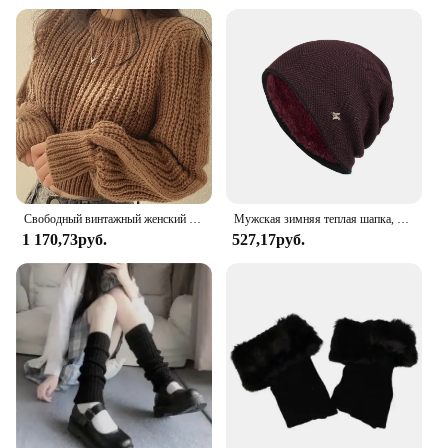
Свободный винтажный женский свитер в стиле Харадзюку с длинными рукавами-фонариками, вязаная одежда в Корейском стиле на осень и зиму, мягкие теплые топы, шикарный Однотонный женский свитер
Мужская зимняя теплая шапка, вязаные повседневные Шапки для взрослых, шапочки, хлопковые шерстяные шапки для мужчин, брендовая уличная шапка, однотонные шапки
1 170,73руб.
527,17руб.