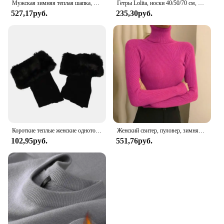
Мужская зимняя теплая шапка, вязаные повседневные Шапки для взрослых, шапочки, хлопковые шерстяные шапки для мужчин, брендовая уличная шапка, однотонные шапки
Гетры Lolita, носки 40/50/70 см, женские вязаные теплые Чехлы для ног, белые, черные, теплые женские носки, осенне-зимние вязаные крючком носки, манжеты для сапог
527,17руб.
235,30руб.
Короткие теплые женские однотонные гетры из искусственного меха зимние вязаные крючком ботинки Носок, ноги ERS
Женский свитер, пуловер, зимняя вязаная водолазка, тонкий джемпер с длинными рукавами, топы 2024, женские повседневные рубашки, мягкая теплая одежда Y2K
102,95руб.
551,76руб.