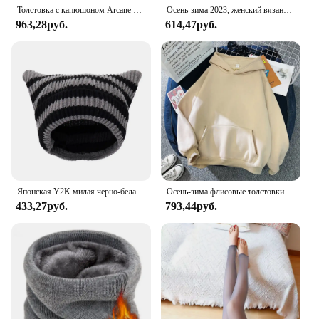
Толстовка с капюшоном Arcane Season 2, пуловер в стиле Харадзюку, топы, толстовка, подарок для фанатов, удобные теплые топы, толстовка, женская одежда
Осень-зима 2023, женский вязаный складной свитер с длинными рукавами, водолазка в рубчик, мягкий теплый женский джемпер, пуловер, одежда
963,28руб.
614,47руб.
Японская Y2K милая черно-белая полосатая шерстяная шапка с кошачьими ушками, женская осенне-зимняя теплая вязаная шапка-бини с маленьким дьяволом
Осень-зима флисовые толстовки модные повседневные толстовки для мужчин и женщин Harajuku теплые пуловеры большого размера 11 цветов уличная одежда в стиле хип-хоп
433,27руб.
793,44руб.