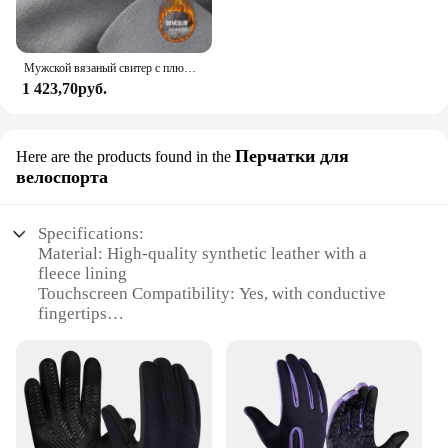
Мужской вязаный свитер с плюшевой подкладкой, теплый Однотонный пуловер с высоким воротником и бархатной подкладкой, Повседневный свитер на толстой подошве с круглым вырезом для осени и зимы
1 423,70руб.
Перчатки для
Here are the products found in the
велоспорта
Specifications:
Material: High-quality synthetic leather with a
fleece lining
Touchscreen Compatibility: Yes, with conductive
fingertips
Design and Style: Ergonomic fit with a stylish
design
Usage and Purpose: Ideal for cycling in cold
weather
Typical Adaptive Scenario: Perfect for winter
cycling enthusiasts