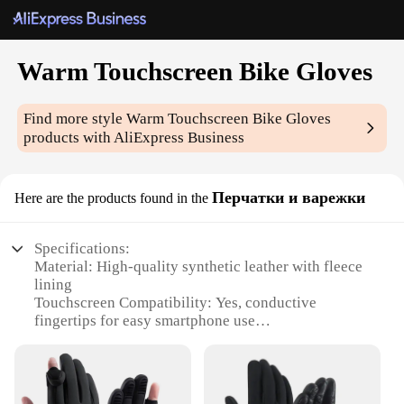
Warm Touchscreen Bike Gloves
Find more style
Warm Touchscreen Bike Gloves
products with AliExpress Business
Перчатки и варежки
Here are the products found in the
Specifications:
Material: High-quality synthetic leather with fleece
lining
Touchscreen Compatibility: Yes, conductive
fingertips for easy smartphone use
Warmth: Insulated design for cold weather cycling
Flexibility: Ergonomic cut for a comfortable fit
Durability: Stitched with reinforced seams for long-
lasting wear