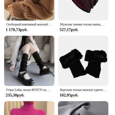
Свободный винтажный женский свитер в стиле Харадзюку с длинными рукавами-фонариками, вязаная одежда в Корейском стиле на осень и зиму, мягкие теплые топы, шикарный Однотонный женский свитер
Мужская зимняя теплая шапка, вязаные повседневные Шапки для взрослых, шапочки, хлопковые шерстяные шапки для мужчин, брендовая уличная шапка, однотонные шапки
1 170,73руб.
527,17руб.
Гетры Lolita, носки 40/50/70 см, женские вязаные теплые Чехлы для ног, белые, черные, теплые женские носки, осенне-зимние вязаные крючком носки, манжеты для сапог
Короткие теплые женские однотонные гетры из искусственного меха зимние вязаные крючком ботинки Носок, ноги ERS
235,30руб.
102,95руб.