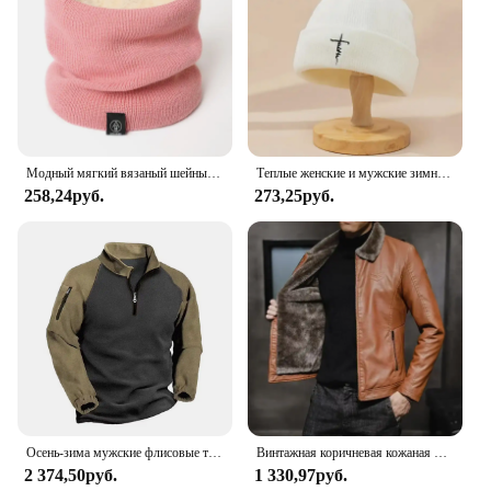
Модный мягкий вязаный шейный теплый спортивный шарф для женщин и мужчин, чехол для лица, теплые зимние шарфы для катания на коньках и бега, толстый непромокаемый воротник
Теплые женские и мужские зимние облегающие шапки, вязаные шапки в готическом стиле, уличный стиль, панк, шапки, 100% хлопок, модные теплые шапочки, облегающие шапки, шапки
258,24руб.
273,25руб.
Осень-зима мужские флисовые толстовки с полумолнией в стиле пэчворк пуловеры пальто мужские модные уличные теплые толстовки мужские повседневные толстовки
Винтажная коричневая кожаная куртка, мужская зимняя куртка с воротником из искусственного меха, ветрозащитное теплое пальто, мужская роскошная брендовая одежда chaqueta cuero hombre
2 374,50руб.
1 330,97руб.