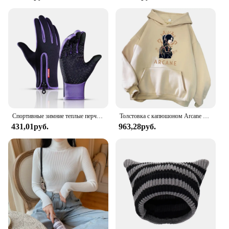
Спортивные зимние теплые перчатки унисекс с сенсорным экраном, закрывающие пальцы, для велоспорта, велосипеда, лыжного спорта, кемпинга, пешего туризма, мотоцикла
Толстовка с капюшоном Arcane Season 2, пуловер в стиле Харадзюку, топы, толстовка, подарок для фанатов, удобные теплые топы, толстовка, женская одежда
431,01руб.
963,28руб.