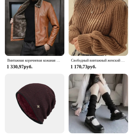
Винтажная коричневая кожаная куртка, мужская зимняя куртка с воротником из искусственного меха, ветрозащитное теплое пальто, мужская роскошная брендовая одежда chaqueta cuero hombre
Свободный винтажный женский свитер в стиле Харадзюку с длинными рукавами-фонариками, вязаная одежда в Корейском стиле на осень и зиму, мягкие теплые топы, шикарный Однотонный женский свитер
1 330,97руб.
1 170,73руб.