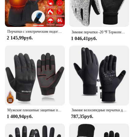
Перчатки с электрическим подогревом, теплые перчатки с аккумулятором для сенсорного экрана, водонепроницаемые термоперчатки с закрытыми пальцами, для лыж, велосипеда, мотоцикла, 1 пара
Зимние перчатки -20 ℉ Термоперчатки Thinsulate, теплые перчатки для холодной погоды, перчатки для бега, велосипедные перчатки с сенсорным экраном для мужчин и женщин
2 145,99руб.
1 046,41руб.
Мужские плюшевые защитные перчатки для занятий спортом на осень и зиму
Зимние велосипедные перчатки для мужчин и женщин, теплые велосипедные перчатки с закрытыми пальцами, ветрозащитные теплые Нескользящие велосипедные перчатки для сенсорных экранов
1 400,94руб.
787,35руб.