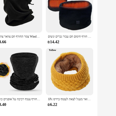
מטפחת צוואר חורפי חום צוואר חורף חימום חם עבור גברים ונשים usb טעינה צינור סתיו חום עם 3 מצבי טמפרטורה
צמר החורף חם צוואר צוואר Windproof צינור צעיף לגברים בנדנה מסכת רך חצי פנים כיסוי סנובורד נשים מוק
3.66
₪14.42
1Pc חורף חם מוברש לסרוג חם צוואר מעגל לצאת לעטוף ברדס Loop סנוד צעיף חיצוני סקי טיפוס צעיף עבור גברים נשים
רכיבה מערב רכיבה על חורף צעיף רכיבה על אופניים כובע windproof גברים נשים ספורט צעיף סקי balaclea אופנוע צוואר רץ מחמם
8.40
₪6.22