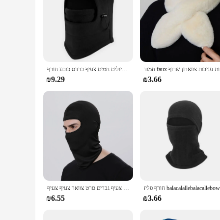
רון שרוף
חם גיזת גרב לגברים חמה צוואר טיולים חמים צעיף ברדס כובע חורף Windproof נשים תרמית כובעי בימס בנדנה
₪9.29
₪3.66
יוניסקס סרוג חם צעיף חורף סתיו טבעת נשים בנדנה מוצק צמר צעיף גברים סרט צוואר צעיף צעיף
₪6.55
₪3.66