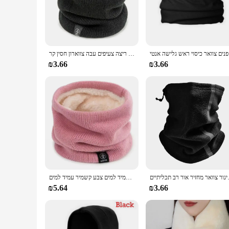
the touch but also highly effective in retaining warmth, ensur
activities, from hiking to skiing, and it can be easily paired 
**Durable and Convenient for Everyday Use**
Crafted with durability in mind, this neck warmer withstands 
ים בגימור
אופנה רך סרוגים צוואר חם ספורט צעיף נשים גברים כיסוי פנים חורף החלקה על רגליים ריצה צעיפים עבה צווארון חסין קר
doesn't add unnecessary bulk, while the adjustable design all
accessory to keep you warm and protected.
₪3.66
₪3.66
**Versatile and Convenient for Bulk Purchases**
Our Warm Neck Warmer is not just a product; it's a solution fo
in bulk. This makes it an excellent choice for businesses or
is not only a warm companion but also a smart investment f
צוואר מחזיר אור רב תכליתיים
צעיף צוואר רך חם בחורף חום בהיר הצעיף עמיד למים צבע קשמיר עמיד למים
₪5.64
₪3.66