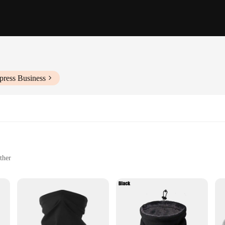
press Business
ther
o provide unparalleled comfort and warmth during your travels. Made from a p