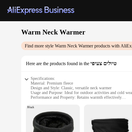
Warm Neck Warmer
Find more style
Warm Neck Warmer
products with AliEx
טיולים צעיפי
Here are the products found in the
Specifications:
Material: Premium fleece
Design and Style: Classic, versatile neck warmer
Usage and Purpose: Ideal for outdoor activities and cold wea
Performance and Property: Retains warmth effectively
Shape or Size: Lightweight and adjustable
Quantity: Available in sets for bulk purchases
Features:
**Comfort and Warmth for Every Adventure**
Embrace the outdoors with our Warm Neck Warmer, designed t