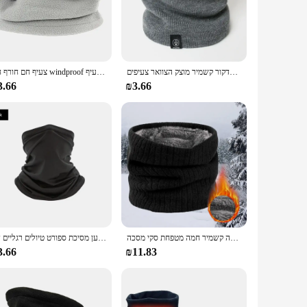
e style make it a perfect accessory for a variety of outdoor
t of time outdoors. Its lightweight construction ensures it
חורף חם סרגי צעיף טבעת לנשים גברים סומכים מסכה מלאה הדקור קשמיר מוצק הצוואר צעיפים bufanda
צעיף חם חורף חם windproof הצוואר צינור לגברים נשים בנדנה מסכה חצי כיסוי פנים רכיבה על אופניים ספורט קמפינג צעיף
er or an outdoor enthusiast, this neck warmer is the perfect
3.66
₪3.66
l for vendors, suppliers, and individuals seeking to purchase
ck warmers. With its wholesale availability, this neck warmer
חורף צעיף לגברים צמר טבעת בנדנה סרוג חם מוצק צעיף נשים צוואר חם עבה קשמיר חמה מטפחת סקי מסכה
ציוד קמפינג רב תכליתית צעיף קרח משי יוניסקס רכיבה על אופניים מסיכה אופנוען מסיכת ספורט טיולים רגליים דיג
3.66
₪11.83