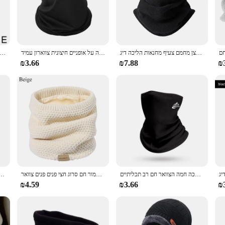
ing you stay cozy even in the coldest conditions. Its classic design and versatil
with any winter attire.
the rigors of daily use, making it a reliable companion for those who spend a lo
חורף סקי מסכת סקי חם גברים בנדנה פליז צוואר חום חם מגהצן מחמם צעיף מחנאות הליכה דיג balaclava דיג אופניים מסיכת פנים
חורף אופנה מחנאות הצוואר חם הצוואר חם צינור סקי צעיף סנובורד פנים לגברים ולנשים רכיבה על אופניים חיצונית צווארון עמיד
רב תכליתי חיצוני ספורט קסם צעיף פנים צוואר כיסוי ראש גלישה אנטי UV לנשימה חם Windproof דיג רכיבה על אופני
ows for a custom fit that suits every neck size. Whether you're a frequent travel
₪3.66
₪7.88
₪
r those looking to stock up on quality winter gear. Available in sets, it's idea
 groups looking to equip their customers or members with reliable and stylish ne
or those who value both comfort and value.
חורף רכיבה צעיף גברים נשים לשמור על מסכה חמה הצוואר חם רב תכליתיים
רירית מעובה הצוואר מגשר מזדמנים לשמור חם סרוג חצי פנים פנים צוואר
חורף אופניים אופנוע בנדנה תרמי ציפה חמה צוואר חם הצוואר צעיף פנים כיסוי פנים צינור 
₪4.59
₪3.66
₪