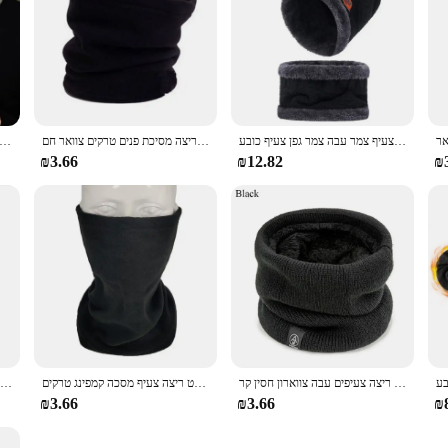
כובע באני חורף לגברים סרוג כובע חורף כובע באני נשים צעיף צמר עבה צמר גפן צעיף כובע
קוטב צווארו צינור הצוואר צינור אוזן ראש חם דיג החלקה על ספורט ריצה מסיכת פנים טרקים צוואר חם
חמוד faux ארנב פרווה קטיפה צלב צעיף חורף חם הצוואר חם צעיף צבע אחיד נשים בנות עניבות צווא
₪3.66
₪12.82
₪
אופנה רך סרוגים צוואר חם ספורט צעיף נשים גברים כיסוי פנים חורף החלקה על רגליים ריצה צעיפים עבה צווארון חסין קר
קוטב צווארו צינור הצוואר צינור האוזן חם דיג החלקה על ספורט ריצה צעיף מסכה קמפינג טרקים
חורף פליז balacalallebalacallebowe מסכת סקי כובע ספורט רכיבה רכיבה על אופניים רגליים ריצה הצוואר חם נשים
₪3.66
₪3.66
₪