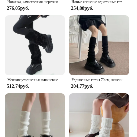
Новинка, качественная шерстяная шапка унисекс Y2K, модная зимняя теплая вязаная шапка для мужчин и женщин, мягкие шерстяные шапочки, шапки-бини, шапки в стиле хип-хоп
Новые японские однотонные гетры в стиле Лолита Y2k, женские теплые вязаные гольфы с выдолбленным каблуком, леггинсы, гетры, чехол
276,05руб.
254,88руб.
Женские утолщенные плюшевые гетры из искусственного меха норки, теплые леггинсы, ботинки, носки средней длины, аксессуары для вечеринок в стиле Харадзюку
Удлиненные гетры 70 см, женские длинные носки в стиле Лолиты, вязаные теплые носки в студенческом стиле JK, осенне-зимние сапоги выше колена с манжетами
512,74руб.
204,77руб.