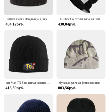
Зимние шапки Harajuku y2k, вязаная шапка, женская модная теплая толстая кепка Gorro для мужчин в стиле хип-хоп, тюбетейка с булавкой, короткая шапка унисекс, базовая кепка
DC Shoe Co, теплая вязаная шапка, шляпа в стиле хип-хоп, осенне-зимняя уличная шапка, шапки для мужчин, женщин и взрослых
484,12руб.
430,04руб.
Air Max TN Plus теплая вязаная шапка модная шапка-капот осень-зима уличные шапки шапки для взрослых унисекс
Мужская уличная флисовая шапка-бини с буквенным узором, мягкая и теплая вязаная шапка на осень и зиму, мужская и женская шапка с буквами
413,50руб.
883,56руб.