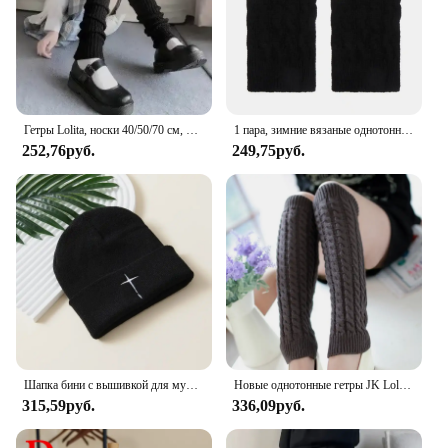
Гетры Lolita, носки 40/50/70 см, женские вязаные теплые Чехлы для ног, белые, черные, теплые женские носки, осенне-зимние вязаные крючком носки, манжеты для сапог
1 пара, зимние вязаные однотонные гетры для женщин и девочек
252,76руб.
249,75руб.
Шапка бини с вышивкой для мужчин и женщин, Модная вязаная шапка в уличном стиле, в стиле хип-хоп, уличная Теплая Лыжная Шапка, зимняя
Новые однотонные гетры JK Lolita Y2k, женские теплые вязаные гольфы с выдолбленным каблуком, леггинсы, гетры, чехол
315,59руб.
336,09руб.