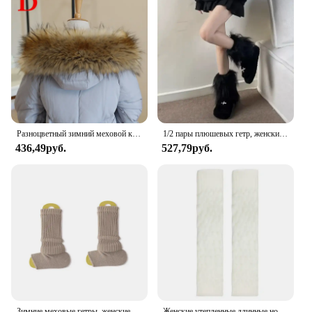
Разноцветный зимний меховой капюшон, теплый шарф из искусственного меха, Женское пальто, меховой воротник, шаль, Съемные мягкие плюшевые воротники, аксессуары
1/2 пары плюшевых гетр, женские зимние длинные чулки из искусственного меха, теплые милые чулки в стиле Лолиты, пушистые белые носки для ботинок для девочек
436,49руб.
527,79руб.
Зимние меховые гетры, женские носки на каблуке, вязаные шерстяные теплые леггинсы, винтажные однотонные теплые длинные носки
Женские утепленные длинные носки в стиле "Лолита", вязаные утепленные носки для ног, дамские вязаные носки черного и белого цветов на осень и зиму