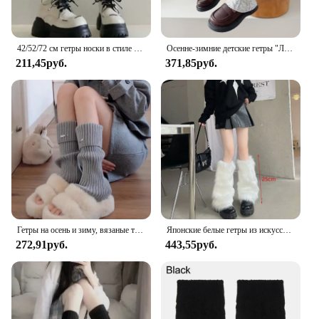
42/52/72 см гетры носки в стиле Лолиты Y2K вязаные теплые чехлы для ног белые, черные теплые женские осенне-зимние вязаные крючком носки манжеты для ботинок
Осенне-зимние детские гетры "Лолита" твист вязаный женский теплый чехол для ног милые Защитные носки Длинные чулки
211,45руб.
371,85руб.
Гетры на осень и зиму, вязаные толстые теплые носки в стиле Лолиты для девочек, металлическая табличка с именем, белые, черные свободные гетры, высокие носки до бедра
Японские белые гетры из искусственного меха, бахилы Y2K, однотонные носки в готическом стиле, панк Jk, длиной до колена, хип-хоп, модные теплые носки для девочек
272,91руб.
443,55руб.