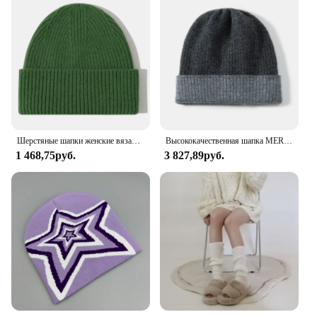
Шерстяные шапки женские вязаные шапки мужские зимние теплые шапки
Высококачественная шапка MERRILAMB из натурального кашемира для женщин, зимние утепленные шапочки, облегающие шапки унисекс, поддерживают стандартные мужские шапки
1 468,75руб.
3 827,89руб.