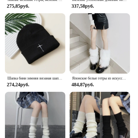
275,85руб.
337,58руб.
Шапка бини зимняя вязаная шапка Мягкая Теплая Лыжная шапка унисекс Осень Зима Skullies теплая Повседневная шапка вязаная крючком вышивка шапка
Японские белые гетры из искусственного меха, бахилы Y2K, однотонные носки в готическом стиле, панк Jk, длиной до колена, хип-хоп, модные теплые носки для девочек
274,24руб.
484,87руб.