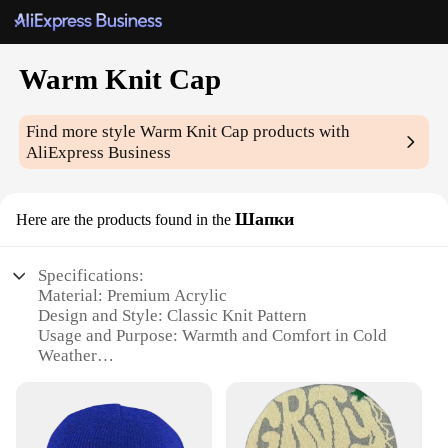
Warm Knit Cap
Find more style
Warm Knit Cap
products with
AliExpress Business
Шапки
Here are the products found in the
Specifications:
Material: Premium Acrylic
Design and Style: Classic Knit Pattern
Usage and Purpose: Warmth and Comfort in Cold
Weather
Performance and Property: Insulation and
Breathability
Shape or Size: One Size Fits Most
Quantity: Available in Bulk as Sets