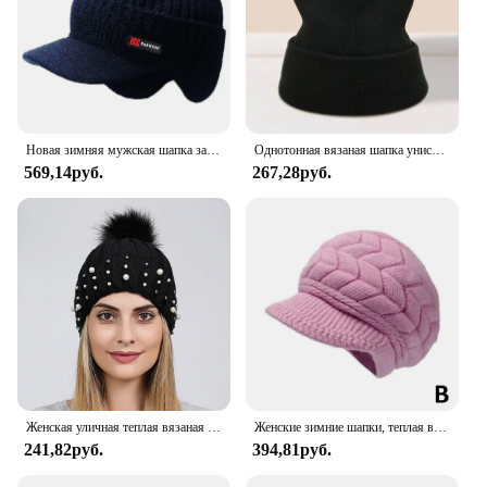
Новая зимняя мужская шапка защита ушей теплая плотная трикотажная велосипедная шапка шарф ветрозащитные козырьки бейсболка Мужская
Однотонная вязаная шапка унисекс, сезон осень-зима, мягкая теплая вязаная шапка из смешанной шерсти, шапка для мужчин и женщин, Лыжные шапки, шапки 13 цветов, облегающие шапки
569,14руб.
267,28руб.
Женская уличная теплая вязаная шапка, осенне-зимняя шапка, уличная теплая шапка для верховой езды, лыжная шапка, двухслойная дышащая шерстяная шапка
Женские зимние шапки, теплая вязаная шапка, шапка-бини с напуском и полями, подарки
241,82руб.
394,81руб.