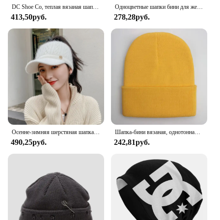
DC Shoe Co, теплая вязаная шапка, шляпа в стиле хип-хоп, осенне-зимняя уличная шапка, шапки для мужчин, женщин и взрослых
Одноцветные шапки бини для женщин и мужчин осенне-зимняя теплая шерстяная трикотажная шапка Повседневная Эластичная Кепка унисекс
413,50руб.
278,28руб.
Осенне-зимняя шерстяная шапка с утиным языком, подростковая модная универсальная шапка, женская теплая вязаная шапка с хвостиком и утечкой на открытом воздухе
Шапка-бини вязаная, однотонная, унисекс, 24 цвета
490,25руб.
242,81руб.