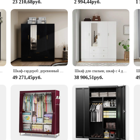
23 210,68руб.
2 994,44руб.
1
ные шкафы с подвесным шкафом для хранения одежды
Шкаф-гардероб: деревянный шкаф-органайзер для шкафа с 3 ящиками, 4 дверями, подвесной стержень, зеркало и полки
Шкаф для спальни, шкаф с 4 дверцами, 2 ящиками и зеркалом, большие полки, подвесные штанги для спальни
49 271,45руб.
38 906,51руб.
4