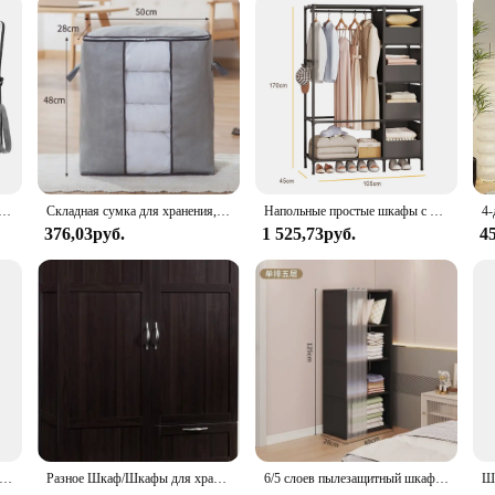
lifestyle choice. The easy-to-handle design ensures that you can effortlessly ac
t an excellent choice for those who are on the go or have limited space. With t
ust about storage; it's about simplifying your life and enhancing your wardrobe e
а для хранения одежды, нетканая складная сумка для хранения одеял с крышками, органайзер для одежды на молнии, сортировочная коробка
Складная сумка для хранения, органайзер для одежды, водонепроницаемый Оксфорд, прозрачное окно, органайзер для одежды, домашний нетканый ящик для хранения
Напольные простые шкафы с ящиками, большая вместимость, открытый шкаф для хранения в спальне, пылезащитная полка для шкафа
376,03руб.
1 525,73руб.
4
невый холст, шкаф для хранения, подвесной шкаф, полки, сверхпрочный тканевый холщовый шкаф, стеллажи для одежды
Разное Шкаф/Шкафы для хранения кладовой L 40. 00" x Ш 19 45 дюймов x В 71. 10 ДЮЙМОВ КОРИЧНОГО МНОГОРОМНОГО ПРЕДЛОЖЕНИЯ Cinnamon Cherry
6/5 слоев пылезащитный шкаф, перегородка большой емкости, книжная полка для спальни, открытый простой сборный шкаф для хранения, мебель для спальни