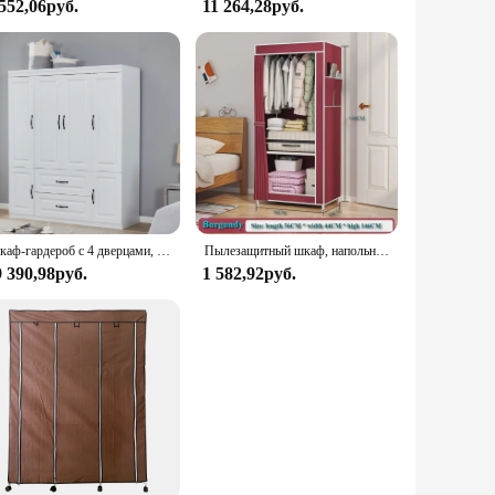
 552,06руб.
11 264,28руб.
Шкаф-гардероб с 4 дверцами, шкафчик с 2 ящиками, деревянный белый, Вместительный шкаф для хранения
Пылезащитный шкаф, напольный тканевый шкаф, многослойный складной органайзер, шкаф, большая вместительная мебель для хранения в спальне
9 390,98руб.
1 582,92руб.