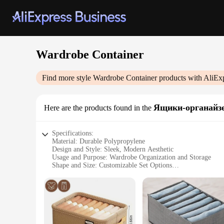
Wardrobe Container
Find more style
Wardrobe Container
products with AliEx
Ящики-органайз
Here are the products found in the
Specifications:
Material: Durable Polypropylene
Design and Style: Sleek, Modern Aesthetic
Usage and Purpose: Wardrobe Organization and Storage
Shape and Size: Customizable Set Options
Performance and Property: Lightweight and Easy to Handle
Parts and Accessories: Comes with Multiple Compartments
Features:
**Optimized Wardrobe Organization**
The Wardrobe Container is an essential addition to any close
seamlessly with any wardrobe, offering a stylish upgrade to 