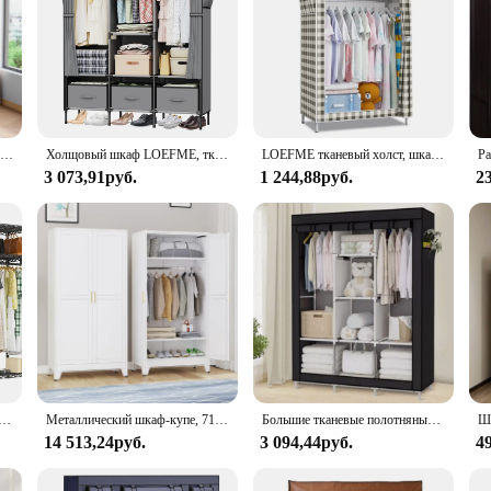
Шкаф-купе H с зеркалом 72,8 дюйма, шкаф-купе с подвесным стержнем и полками, современный черный отдельно стоящий шкаф для спальни, дерево
Холщовый шкаф LOEFME, тканевые шкафы для спальни с 3 ящиками для хранения и подвесными направляющими, отличные складные шкафы для спальни
LOEFME тканевый холст, шкаф для хранения, подвесной шкаф, полки, сверхпрочный тканевый холщовый шкаф, стеллажи для одежды
3 073,91руб.
1 244,88руб.
2
ежды, сверхпрочная вешалка для одежды, регулируемый шкаф, портативный шкаф
Металлический шкаф-купе, 71-дюймовый металлический шкаф для хранения одежды с подвесным стержнем, бытовой стальной шкаф для хранения вещей
Большие тканевые полотняные шкафы с подвесным шкафом для хранения одежды
14 513,24руб.
3 094,44руб.
4