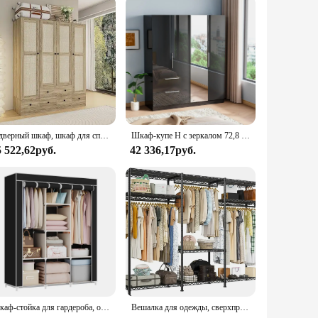
cess your clothes without the hassle of bulky or heavy storage
he convenience of stackability, you can create a customized
xperience.
4-дверный шкаф, шкаф для спальни с дверцами из ротанга, 5 ящиками, 2 подвесных стержнями и полками
Шкаф-купе H с зеркалом 72,8 дюйма, шкаф-купе с подвесным стержнем и полками, современный черный отдельно стоящий шкаф для спальни, дерево
5 522,62руб.
42 336,17руб.
Шкаф-стойка для гардероба, органайзер для спальни
Вешалка для одежды, сверхпрочная вешалка для одежды, регулируемый шкаф, портативный шкаф