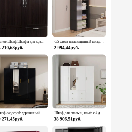
Разное Шкаф/Шкафы для хранения кладовой L 40. 00" x Ш 19 45 дюймов x В 71. 10 ДЮЙМОВ КОРИЧНОГО МНОГОРОМНОГО ПРЕДЛОЖЕНИЯ Cinnamon Cherry
6/5 слоев пылезащитный шкаф, перегородка большой емкости, книжная полка для спальни, открытый простой сборный шкаф для хранения, мебель для спальни
3 210,68руб.
2 994,44руб.
Шкаф-гардероб: деревянный шкаф-органайзер для шкафа с 3 ящиками, 4 дверями, подвесной стержень, зеркало и полки
Шкаф для спальни, шкаф с 4 дверцами, 2 ящиками и зеркалом, большие полки, подвесные штанги для спальни
9 271,45руб.
38 906,51руб.