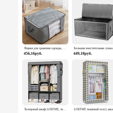
**Designed for Ease and Convenience**
Our Wardrobe Container is not just a storage solution; it's a 
options. The lightweight nature of the container also makes i
storage system that fits your unique needs. This set is not j
Ящики для хранения одежды, складные бытовые контейнеры с прочными ручками, толстая ткань для одежды, одеяло
Большая вместительная сумк
456,16руб.
449,18руб.
Холщовый шкаф LOEFME, тканевые шкафы для спальни с 3 ящиками для хранения и подвесными направляющими, отличные складные шкафы для спальни
LOEFME тка