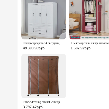
Шкаф-гардероб с 4 дверцами, шкафчик с 2 ящиками, деревянный белый, Вместительный шкаф для хранения
49 390,98руб.
1 582,92руб.
Fabric dressing cabinet with zipper doors and wheels Nyana Home 166x124x43cm 6 holes, 3 doors, 2 wardrobes
3 797,47руб.