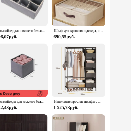
needs. Available in a variety of sizes and configurations,
ach container allow for easy categorization of items, making
Органайзер для нижнего белья, носков, бюстгальтера, брюк, шарфа, галстука, ящик для хранения, органайзеры для ящиков шкафа, складной чехол для органайзера нижнего белья
Шкаф для хранения одежды, органайзер для брюк, свитеров, футболок, коробка для хранения с полипропиленовой доской, ящик для шкафа, органайзер, коробка для хранения джинсов
96,07руб.
690,55руб.
to stains and odors, ensuring your wardrobe remains fresh
ility of these containers ensures they will maintain their
ion to their customers. The wholesale pricing and sets
ers, these containers are designed to meet the needs of a
Органайзеры для нижнего белья, шкафы и ящики, органайзер для одежды, бюстгальтеров, органайзер для нижнего белья, носков, брюк, домашняя складная коробка для хранения
Напольные простые шкафы с ящиками, большая вместимость, открытый шкаф для хранения в спальне, пылезащитная полка для шкафа
22,43руб.
1 525,73руб.