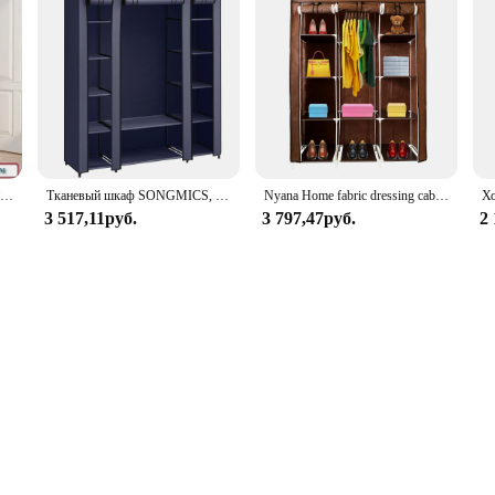
Пылезащитный шкаф, напольный тканевый шкаф, многослойный складной органайзер, шкаф, большая вместительная мебель для хранения в спальне
Тканевый шкаф SONGMICS, портативный шкаф для спальни, направляющая для одежды с чехлом из нетканого материала, органайзер для хранения одежды
Nyana Home fabric dressing cabinet 170x130x45cm, 2 doors, 9 holes, 1 wardrobe
3 517,11руб.
3 797,47руб.
2