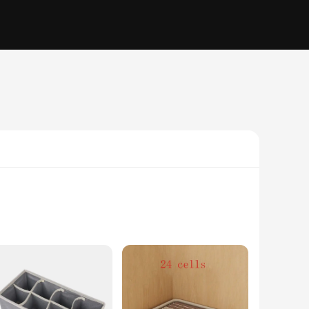
s. Designed with a modern aesthetic, these containers blend
r is durable and easy to handle, making it a breeze to