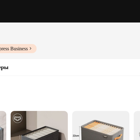
press Business
еры
t, providing a streamlined solution for organizing your garments and accessorie
your storage. The lightweight polypropylene material ensures that each containe