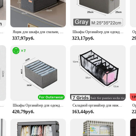
ur storage options, the Wardrobe Container set is versatile enough to meet your 
all walk-in closet to a large dressing room. The multiple compartments within e
ения джинсов и брюк, шкаф, органайзер для одежды, ящики для шкафа, органайзер для нижнего белья, бюстгальтера, носков, футболок, органайзеры для хранения
Ящик для шкафа для спальни, органайзер для нижнего белья, носки, бюстгальтер, ящики для хранения одежды, шкаф, органайзер для одежды, брюки, носки, органайзер
Шкафы Органайзер для одежды Большая вместимость Брюки Джинсы Ящик для хранения Шкаф Ящики для нижнего белья Носки Футболка Органайзер для гардероба
337,97руб.
323,17руб.
2
e smooth, non-porous surface of the polypropylene material makes it resistant 
down the containers with a damp cloth, and they're ready to use again. The durab
oice for both personal and professional use.
ellent choice for those looking to offer a high-quality, functional storage solut
zation solution to your clients. Whether you're catering to homeowners or retail
.
Органайзер для нижнего белья, бюстгальтера, коробка для хранения, коробки для хранения трусиков, носков, шкаф, органайзер для одежды, ящики, разделительные коробки
Шкафы Органайзер для одежды Брюки Джинсы Ящик для хранения Шкаф-органайзер Ящики для нижнего белья Носки Футболка Гардероб Органайзеры для хранения
Складной органайзер для нижнего белья, носков, 6/ячеек
420,79руб.
163,44руб.
2