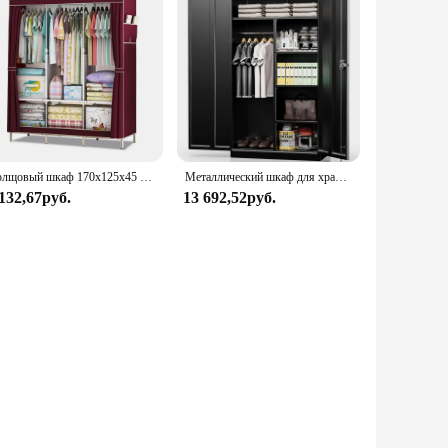
Холщовый шкаф 170x125x45 см, шкафы для спальни, с 3 подвесными направляющими и 3 отделениями для хранения, тканевый шкаф с трубками 13 мм, красный
Металлический шкаф для хранения с замковыми дверями, высокий шкаф для хранения 72 дюйма с замком и подвесным стержнем, стандартный шкаф
 132,67руб.
13 692,52руб.