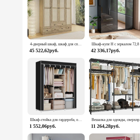
4-дверный шкаф, шкаф для спальни с дверцами из ротанга, 5 ящиками, 2 подвесных стержнями и полками
45 522,62руб.
42 336,17руб.
Шкаф-стойка для гардероба, органайзер для спальни
Вешалка для од
1 552,06руб.
11 264,28руб.