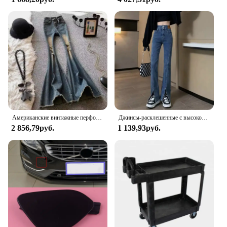
Американские винтажные перфорированные расклешенные джинсы, женские осенние новые пряные облегающие брюки с высокой талией для девушек «рыбий хвост»
Джинсы-расклешенные с высокой талией, 150 см, весенний сезон, миниатюрные брюки, 145 см, утягивающие брюки-клеш Xs, универсальный боковой разрез
2 856,79руб.
1 139,93руб.