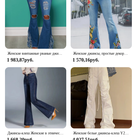
Женские винтажные рваные джинсы-клеш с бахромой, джинсовые брюки в стиле ретро
Женские джинсы, простые декоративные расклешенные брюки на пуговицах, длинные джинсовые брюки с цветочной вышивкой, женские джинсы с широкими штанинами и высокой талией
1 983,87руб.
1 570,16руб.
Джинсы-клеш Женские в этническом стиле, узкие эластичные брюки из денима с вышивкой и высокой талией, повседневная одежда, весна 2024
Женские белые джинсы-клеш Y2k, летние милые облегающие джинсы с высокой талией и карманами в американском стиле
1 668,20руб.
4 027,51руб.