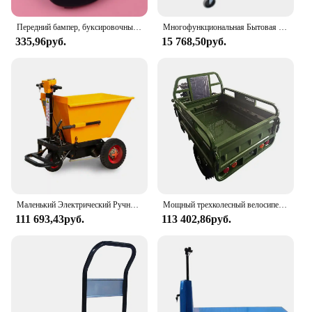
Передний бампер, буксировочный крюк, накладка на глаза, крышка для Volvo XC60 2014-2017 31323767 39821562
Многофункциональная Бытовая тележка для хранения пластиковых инструментов
335,96руб.
15 768,50руб.
Маленький Электрический Ручной инструмент Xuyang, тележка, пепельный инженерный самосвал, тележка для грузовых и горных работ, Электрический самосвал, трицикл для транспортировки
Мощный трехколесный велосипед для перевозки грузов
111 693,43руб.
113 402,86руб.