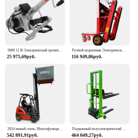
5000 12 В Электрический тропический прицеп с домкратом макс. 350 Вт
Ручной подъемник Электрический, ручной грузовик для лестницы, скалолазания на гусеничном ходу, тележка для багажа, полный поддон, лестница, платформа, инструмент
25 975,69руб.
116 949,86руб.
2024 новый стиль, Многофункциональный Электрический вилочный погрузчик с максимальной мощностью, 1-тонный подъемник, 2 тонны, 3 тонны, 5 тонны, Электрический вилочный погрузчик, цена
Подъемный полуэлектрический Автопогрузчик 500 кг, портативный штабелер, сделано в Китае
542 891,91руб.
464 049,27руб.