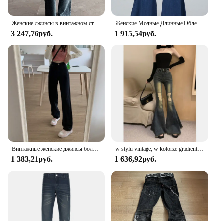
Женские джинсы в винтажном стиле, длинные штаны в пол, Y2K
Женские Модные Длинные Облегающие расклешенные джинсы в стиле ретро расклешенные брюки джинсовые брюки Повседневная одежда
3 247,76руб.
1 915,54руб.
Винтажные женские джинсы большого размера, модный брендовый дизайн, чувственные брюки в американском стиле, расклешенные прямые брюки с перевернутой штаной
w stylu vintage, w kolorze gradientu, z wysokim stanem, dżinsy z dzwonkiem, damskie, jesienno-zimowe, rozciągliwe spodnie z frędzlami, rozsądny krój
1 383,21руб.
1 636,92руб.