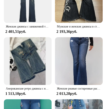
Женские джинсы с заниженной талией HEYounGIRL, винтажные голубые повседневные узкие брюки-клеш с заниженной талией, базовые модные джинсовые брюки, осенняя одежда, Y2K
Мужские и женские джинсы в стиле ретро, расклешенные уличные джинсы с высокой талией и вышивкой в стиле Харадзюку, модель Y2K, 2024
2 401,51руб.
2 193,36руб.
Американские ретро джинсы с низкой талией, женские осенние новые повседневные Модные темпераментные облегающие джинсы с вышивкой и колокольчиком.
Женские рваные состаренные расклешенные джинсы с завышенной талией, облегающие джинсовые брюки в винтажном стиле с поясом-колоколом для осени
1 513,10руб.
2 013,28руб.