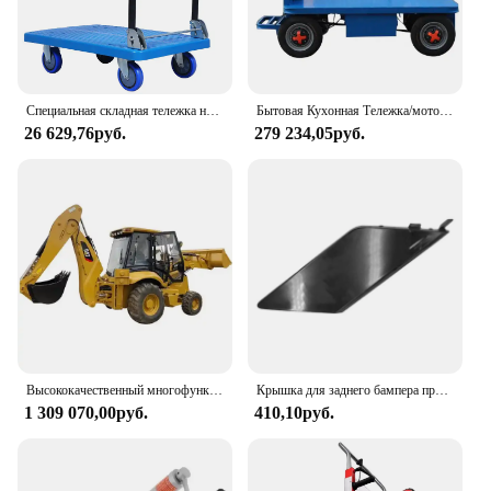
Специальная складная тележка на платформе для грузовиков, тяжелая ручная тележка для транспортировки
Бытовая Кухонная Тележка/моторизованная ручная тележка/садовая тележка для инструментов
26 629,76руб.
279 234,05руб.
Высококачественный многофункциональный б/у 4-колесный экскаватор-погрузчик
Крышка для заднего бампера прицепа Volvo XC60 2018 2019, сменная крышка с крюком для буксировки 39849034
1 309 070,00руб.
410,10руб.