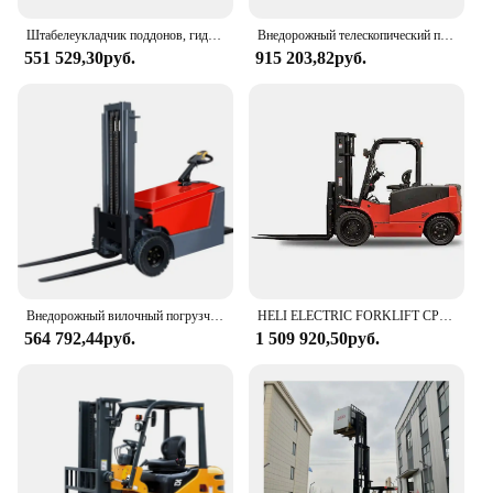
Штабелеукладчик поддонов, гидравлический маленький ручной Электрический вилочный погрузчик с дистанционным управлением, ручной портативный вилочный погрузчик с ручным управлением 500 кг, 1000 кг
Внедорожный телескопический погрузчик дизельный 5-тонный дизельный вилочный погрузчик боковой погрузчик 4-Тонный дизельный
551 529,30руб.
915 203,82руб.
Внедорожный вилочный погрузчик, от 0,5 до 1,8 тонн, полностью Электрический вилочный погрузчик, вездеход для домашнего использования, вилочный мини-погрузчик
HELI ELECTRIC FORKLIFT CPD15 20-литий-ионный вилочный погрузчик по заводской цене
564 792,44руб.
1 509 920,50руб.