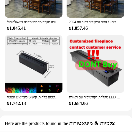
2024 חדש מושעה אמיתי להבה האח תקרת טבוע קישוט הבית אתנול האח עשן קיר רכוב אח
קישוט חימום האח אמיתי אש תלייה מקורה תקרה מחממי תקרה ביו-אלכוהול
₪1,045.41
₪1,857.46
מקלחת דקורטיבית עם תאורת LED 3D למים ואש, מקום חשמלי לתליה על הקיר באמצעות אפליקציה מרחוק, מובנית באש חשמלית 3D
כיבוי אש חשמלי מרובה צבעים בתלת מימד לבית, רקע לטלוויזיה, מוטמע בלחות, קישוט כיבוי אש אטומי
₪1,742.13
₪1,684.06
צלמיות & מיניאטורות
Here are the products found in the