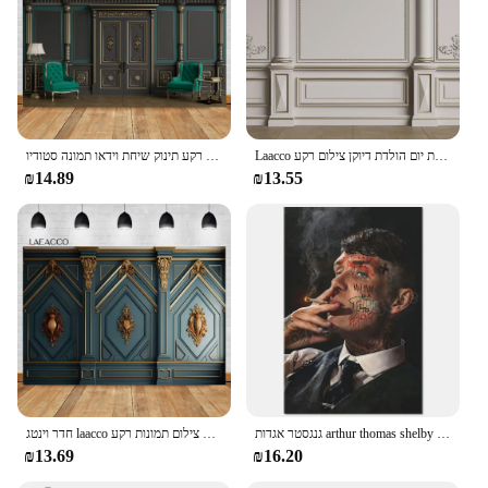
Laacco אירופאי אלגנטי רקע קלאסי ארמון וינטג חדר מגולף חתונה מסיבת יום הולדת דיוקן צילום רקע
רטרו דלת חדר בציר ארמון קיר צילום רקע חתונה רקע תינוק שיחת וידאו תמונה סטודיו Photophone חדר דקור
₪14.89
₪13.55
גנגסטר אגדות arthur thomas shelby פורסטר דמות פוסטר דמות פוסטר בד ציור קיר אמנות תמונה סלון קישוט הבית קישוט הבית
חדר וינטג laacco רקע אירופאי מסגרת הבית מודרני קיר בסגנון רטרו קלאסי מבוגרים צילום תמונות רקע
₪13.69
₪16.20