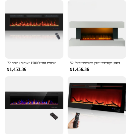
52 "להבה מודרנית שליטה מרחוק דקורטיבי יצרן דקורטיבי קיר
איכות גבוהה 72r באיכות גבוהה בתקשורת אח חשמל חימום 13 צבעים הוביל 1500w reped ו קיר רכוב בסגנון מודרני
₪1,453.36
₪1,456.36