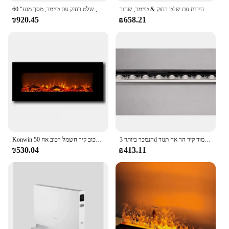
קמין חשמלי, 50-אינץ 'שקוע וקיר רכוב, צבע להבה מתכוונן ומהירות עם שלט רחוק & טיימר, שחור
60 "שקוע וקיר רכוב אח חשמלי, רעש נמוך, שלט רחוק עם טיימר, מסך מגע
₪920.45
₪658.21
הנמכר ביותר 3d מים אדים חשמל טלוויזיה לעמוד קיר הר אח תנור
Konwin 50 ס "מ רכוב קיר חשמל רכוב אח WFP-50 חימום חדר
₪530.04
₪413.11