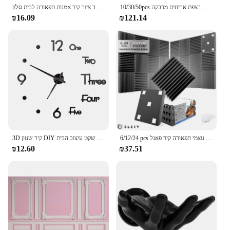
10/30/50pcs מעובה דבק עצמי תפאורה קיר מדבקת שיש רצפת אריחים מדבקה pvc עמיד למים המטבח הבית
סרט קלאסי פוסטרים והדפסים צעירותוני בד ציור קיר אמנות תפאורה לבית סלון
₪16.09
₪121.14
6/12/24 pcs אקוסטי טיפול אקוסטי פנימי קצף רעש ספיגת חומר מגן עצמי תפאורה קיר פאנל
3D קיר שעון DIY גדול שעוני קיר מודרני סלון אקריליק מראה מדבקות עצמי דבק קוורץ שעון שקט עיצוב הבית
₪12.60
₪37.51