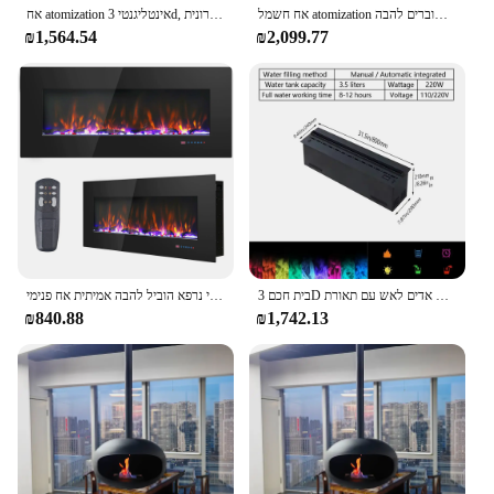
אח חשמל atomization קמין 3 מים מים שוברים להבה atomization אש דם משתמש רק במים נקיים, כך שאין סיכון לאש. בהשוואה לאש עץ מסורתי וגז, הלהבות יכולות לגעת ולא להציג סכנה לילדים או חיות מחמד.ריאליסטית, עם מים ושליטה מרחוק
אח atomization אינטליגנטי 3d, קישוט הבית תנור מותקן קיר, אדים אלקטרוני אדים אלקטרונית
₪1,564.54
₪2,099.77
בית חכם 3D מכשיר לחות אדים לאש עם תאורת LED, להבה דקורטיבית לקיר הטלוויזיה, צליל של עץ אש שבור, מכשיר חשמלי לאש
חלומית 42 אינץ 'קיר אבן רכוב לא עבור אח חשמלי נרפא הוביל להבה אמיתית אח פנימי
₪840.88
₪1,742.13