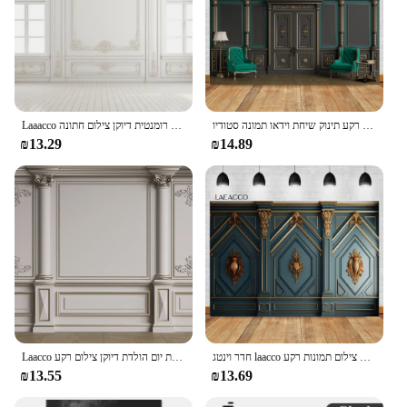
רטרו דלת חדר בציר ארמון קיר צילום רקע חתונה רקע תינוק שיחת וידאו תמונה סטודיו Photophone חדר דקור
Laaacco המערבי רקע קיר רקע חדר ריק קלאסי אלגנטי מודרני כנסייה מודרנית רומנטית דיוקן צילום חתונה
₪13.29
₪14.89
חדר וינטג laacco רקע אירופאי מסגרת הבית מודרני קיר בסגנון רטרו קלאסי מבוגרים צילום תמונות רקע
Laacco אירופאי אלגנטי רקע קלאסי ארמון וינטג חדר מגולף חתונה מסיבת יום הולדת דיוקן צילום רקע
₪13.55
₪13.69