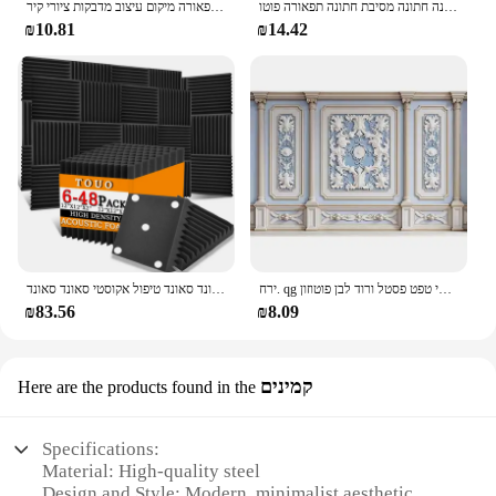
ארמון קיר צילום נוף צילום רקע עתיק חתונה חתונה מסיבת חתונה תפאורה פוטו
רכב צללית אמנות קיר מדבקה ויניל קישוט הבית שירות רכב מרכז מוסך יופי תפאורה מיקום עיצוב מדבקות ציורי קיר a610
₪10.81
₪14.42
ירח. qg סלון וינטאג קיר רקע צילומי טפט פסטל ורוד לבן פוטוזון
טואו קליטת קול קצף 6-48 יח 'אקוסטי לוחות קיר סאונד סאונד סאונד סאונד טיפול אקוסטי סאונד סאונד
₪83.56
₪8.09
קמינים
Here are the products found in the
Specifications:
Material: High-quality steel
Design and Style: Modern, minimalist aesthetic