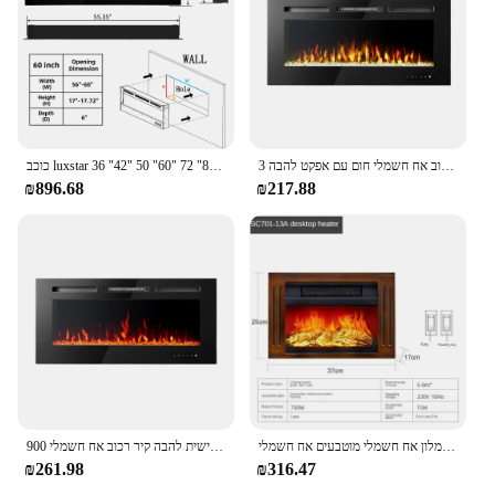
environment.
מוצר חדש רכוב אח חשמלי חום עם אפקט להבה 3D
כוכב luxstar 36 "42" 50 "60" 72 "80" 84 "88" חמה חמה חמה חמה חמה חמה מקורה 13 צבעים נבנים וחמים רכוב קיר
₪896.68
₪217.88
להבה מדומה דקורטיבית מדמה סלון חימום מלון אח חשמלי מוטבעים אח חשמלי
תפאורה אישית להבה קיר רכוב אח חשמלי 900w/1800w
₪261.98
₪316.47