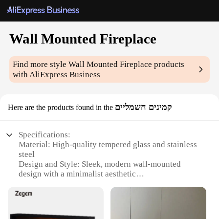
Wall Mounted Fireplace
Find more style
Wall Mounted Fireplace
products
with AliExpress Business
קמינים חשמליים
Here are the products found in the
Specifications:
Material: High-quality tempered glass and stainless
steel
Design and Style: Sleek, modern wall-mounted
design with a minimalist aesthetic
Usage and Purpose: Ideal for creating a cozy
ambiance in living spaces
Performance and Property: Efficient heating with a
realistic flame effect