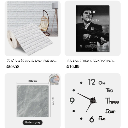
With its high-quality materials, efficient
performance, and versatile application, the Wall
Mounted Fireplace is an ideal choice for those
seeking a stylish and functional heating solution. As
a wholesale vendor, supplier, or individual looking
to purchase, this fireplace set is available for sale,
ready to transform your space into a warm and
inviting haven.
סרט קלאסי פוסטרים והדפסים צעירותוני בד ציור קיר אמנות תפאורה לבית סלון
70 ס "מ x 10 מ 'דבק עצמי קישוט טפט שולחן שינה עמיד למים מדבקה
₪69.58
₪16.09