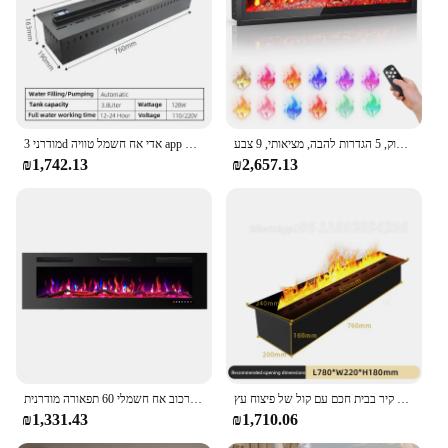
modern design and compact size make it suitable
for a wide range of spaces, from small apartments to
large commercial establishments. With its ability to
be customized and tailored to your specific needs,
this fireplace is a versatile addition to any setting.
קמין חשמלי רכוב קיר עם סוגר, שלט רחוק, 5 הגדרות להבה, מציאותי, 9 צבע
מודרני 3d אדי אח חשמל טוויה app חכם צבעים דקורטיביים להבה אדים אדים אדים אדים אדים אדים אדים אדים אדים אדים אדים אדים אדים אדים אדים אדים אדים אדים אדים אדים אדים אדים אדים אדים אדים
₪1,742.13
₪2,657.13
אטומיזציה קמין טלוויזיה קיר בבית חכם עם קול של פיצוח עץ
דקורטיבי שלט רחוק קיר שחור דק רכוב אח חשמלי רכוב אח חשמלי 60 תפאורה מודרנית
₪1,331.43
₪1,710.06