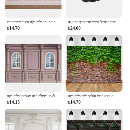
כדורסל מתלה קיר רכוב ביד בצורת כדור מתלה רב תכליתית כדורגל להציג חדר מדף תפאורה
בציר ורוד קיר אדום רקע חדר פנים הטירה קיר ילדים יום הולדת מסיבת חתונה צילום רקע עיצוב פוטוסטודיו
₪14.70
₪24.68
באביב עלים ירוקים קיר אבן רקע גינון צמחים פרח גראנג 'ין פרח עץ חתונה יום הולדת ילד צילום רקע
רקע חתונה ורוד קיר רומנטי קלאסי פנים קלאסי קלאסי, שמלת כלה מקלחת צילום רקע
₪14.15
₪14.70