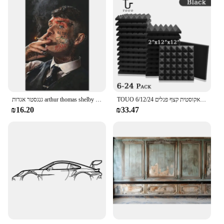
TOUO אקוסטית קצף פנלים 6/12/24 Pcs לרעש קצף קיר פנלים סטודיו בידוד מרעש על קיר KTV חדר קול הוכחת קצף
גנגסטר אגדות arthur thomas shelby פורסטר דמות פוסטר דמות פוסטר בד ציור קיר אמנות תמונה סלון קישוט הבית קישוט הבית
₪16.20
₪33.47