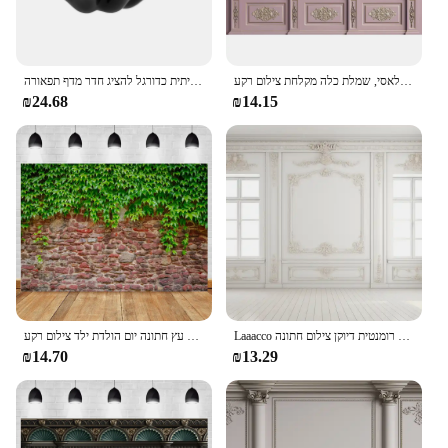
רקע חתונה ורוד קיר רומנטי קלאסי פנים קלאסי קלאסי, שמלת כלה מקלחת צילום רקע
כדורסל מתלה קיר רכוב ביד בצורת כדור מתלה רב תכליתית כדורגל להציג חדר מדף תפאורה
₪24.68
₪14.15
Laaacco המערבי רקע קיר רקע חדר ריק קלאסי אלגנטי מודרני כנסייה מודרנית רומנטית דיוקן צילום חתונה
באביב עלים ירוקים קיר אבן רקע גינון צמחים פרח גראנג 'ין פרח עץ חתונה יום הולדת ילד צילום רקע
₪14.70
₪13.29