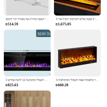
קמין אדים דקורטיבי הוביל אור 3d מים אדים חשמלי מקום אש רכוב אפליקציה מובנית האח החשמלי 3D
חימום חדר ביתי הסעה מהירה אח מאוורר קיר חימום
₪514.59
₪1,675.05
אח חשמלי הסימולציה 3d הדמיית אש אח חשמל קיר תלוי להכניס מבער מלאכותי
חדש 3d חשמלי קמינים מד הבית חימום הבית תנורים קיר רכוב קישוט אש חשמלי מתכווננת 12 להבה
₪825.63
₪660.28