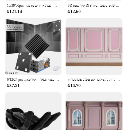
3D קיר שעון DIY גדול שעוני קיר מודרני סלון אקריליק מראה מדבקות עצמי דבק קוורץ שעון שקט עיצוב הבית
10/30/50pcs מעובה דבק עצמי תפאורה קיר מדבקת שיש רצפת אריחים מדבקה pvc עמיד למים המטבח הבית
₪121.14
₪12.60
בציר ורוד קיר אדום רקע חדר פנים הטירה קיר ילדים יום הולדת מסיבת חתונה צילום רקע עיצוב פוטוסטודיו
6/12/24 pcs אקוסטי טיפול אקוסטי פנימי קצף רעש ספיגת חומר מגן עצמי תפאורה קיר פאנל
₪37.51
₪14.70