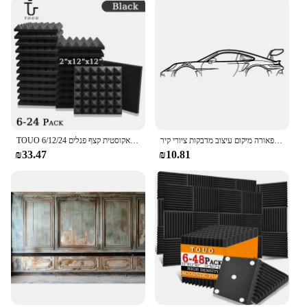
רכב צללית אמנות קיר מדבקה ויניל קישוט הבית שירות רכב מרכז מוסך יופי תפאורה מיקום עיצוב מדבקות ציורי קיר a610
TOUO אקוסטית קצף פנלים 6/12/24 Pcs לרעש קצף קיר פנלים סטודיו בידוד מרעש על קיר KTV חדר קול הוכחת קצף
₪33.47
₪10.81