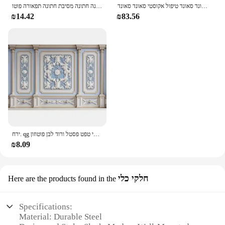
טואו קליטת קול קצף 6-48 יח 'אקוסטי לוחות קיר סאונד סאונד סאונד סאונד טיפול אקוסטי סאונד סאונד
ארמון קיר צילום נוף צילום רקע עתיק חתונה חתונה מסיבת חתונה תפאורה פוטו
₪14.42
₪83.56
ירח. qg סלון וינטאג קיר רקע צילומי טפט פסטל ורוד לבן פוטוזון
₪8.09
חלקי כלי
Here are the products found in the
Specifications:
Material: Durable Steel