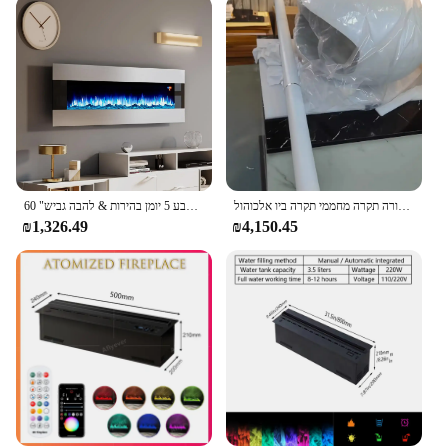
מודרני חימום קישוט אש אמיתי אח תלייה מקורה תקרה מחממי תקרה ביו אלכוהול
60 "קיר הר חשמל, נירוסטה קיר תלוי אח עם שלט, 6 צבע 5 יומן בהירות & להבה גביש
₪1,326.49
₪4,150.45